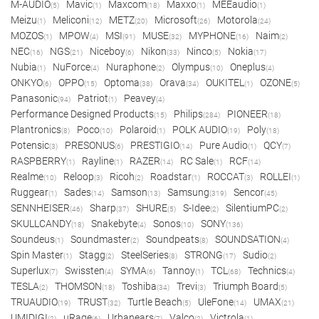
M-AUDIO
Mavic
Maxcom
Maxxo
MEEaudio
(5)
(1)
(18)
(1)
(1)
Meizu
Meliconi
METZ
Microsoft
Motorola
(1)
(12)
(20)
(26)
(24)
MOZOS
MPOW
MSI
MUSE
MYPHONE
Naim
(1)
(4)
(91)
(32)
(16)
(2)
NEC
NGS
Niceboy
Nikon
Ninco
Nokia
(16)
(21)
(6)
(33)
(5)
(17)
Nubia
NuForce
Nuraphone
Olympus
Oneplus
(1)
(4)
(2)
(10)
(4)
ONKYO
OPPO
Optoma
Orava
OUKITEL
OZONE
(6)
(15)
(38)
(34)
(1)
(5)
Panasonic
Patriot
Peavey
(94)
(1)
(4)
Performance Designed Products
Philips
PIONEER
(15)
(284)
(18)
Plantronics
Poco
Polaroid
POLK AUDIO
Poly
(8)
(10)
(1)
(19)
(18)
Potensic
PRESONUS
PRESTIGIO
Pure Audio
QCY
(3)
(6)
(14)
(1)
(7)
RASPBERRY
Rayline
RAZER
RC Sale
RCF
(1)
(1)
(14)
(1)
(14)
Realme
Reloop
Ricoh
Roadstar
ROCCAT
ROLLEI
(10)
(3)
(2)
(1)
(3)
(1)
Ruggear
Sades
Samson
Samsung
Sencor
(1)
(14)
(13)
(319)
(45)
SENNHEISER
Sharp
SHURE
S-Idee
SilentiumPC
(46)
(37)
(5)
(2)
(2)
SKULLCANDY
Snakebyte
Sonos
SONY
(18)
(4)
(10)
(136)
Soundeus
Soundmaster
Soundpeats
SOUNDSATION
(1)
(2)
(8)
(4)
Spin Master
Stagg
SteelSeries
STRONG
Sudio
(1)
(2)
(8)
(17)
(2)
Superlux
Swissten
SYMA
Tannoy
TCL
Technics
(7)
(4)
(6)
(1)
(68)
(4)
TESLA
THOMSON
Toshiba
Trevi
Triumph Board
(2)
(18)
(34)
(3)
(5)
TRUAUDIO
TRUST
Turtle Beach
UleFone
UMAX
(19)
(32)
(5)
(14)
(21)
UMIDIGI
uRage
Urbanears
Valco
Victrola
(2)
(6)
(7)
(2)
(1)