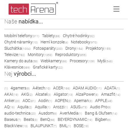
Naše
nabídka...
Mobilní telefony
Tablety
Chytré hodinky
(311)
(88)
(62)
Chytré náramky
Herní konzole
Notebooky
(10)
(4)
(970)
Sluchátka
Fotoaparáty
Drony
Projektory
(1004)
(200)
(154)
(155)
Televize
Monitory
Reproduktory
(782)
(1353)
(855)
Kamery do auta
Webkamery
Procesory
Myši
(58)
(66)
(109)
(546)
Klávesnice
Grafické karty
(389)
(22)
Nej
výrobci...
4gamers
A4tech
ACER
ADAM AUDIO
ADATA
(1)
(8)
(10)
(166)
(11)
(1)
AKAI
AKG
Alcatel
Aligator
AlzaPower
Amazfit
(19)
(2)
(3)
(13)
(8)
(14)
Anker
AOC
Aodin
AOPEN
Apeman
APPLE
(20)
(81)
(1)
(2)
(3)
(48)
AQ
Aquila
Aquilla
Arozzi
ASUS
Audio Pro
(16)
(2)
(1)
(1)
(473)
(8)
audio-technica
Ausdom
AverMedia
Bang & Olufsen
(20)
(6)
(1)
(14)
Baseus
Beats
BenQ
BEYERDYNAMIC
Bigben
(7)
(3)
(68)
(19)
(6)
BlackView
BLAUPUNKT
BML
BOSE
(13)
(7)
(1)
(19)