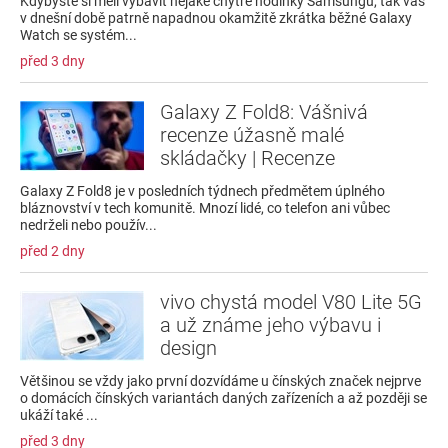
Kdybyste si měli vybavit nějaké chytré hodinky Samsungu, tak vás
v dnešní době patrně napadnou okamžitě zkrátka běžné Galaxy
Watch se systém...
před 3 dny
Galaxy Z Fold8: Vášnivá
recenze úžasně malé
skládačky | Recenze
Galaxy Z Fold8 je v posledních týdnech předmětem úplného
bláznovství v tech komunitě. Mnozí lidé, co telefon ani vůbec
nedrželi nebo použív...
před 2 dny
vivo chystá model V80 Lite 5G
a už známe jeho výbavu i
design
Většinou se vždy jako první dozvídáme u čínských značek nejprve
o domácích čínských variantách daných zařízeních a až později se
ukáží také ...
před 3 dny