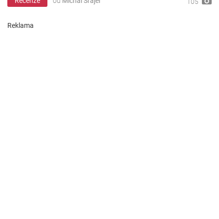
Recenze
od
Michal Šrajer
105
Reklama