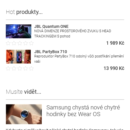
Hot
produkty...
JBL Quantum ONE
NOVÁ DIMENZE PROSTOROVÉHO ZVUKU S HEAD
TRACKINGEM S pohod
1 989 Kč
JBL PartyBox 710
Reproduktor PartyBox 710 odolný vůči postříkání přemění
vaši
13 990 Kč
Musíte
vidět...
Samsung chystá nové chytré
hodinky bez Wear OS