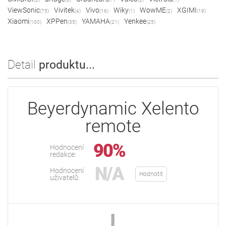
ViewSonic
Vivitek
Vivo
Wiky
WowME
XGIMI
(75)
(4)
(16)
(1)
(2)
(19)
Xiaomi
XPPen
YAMAHA
Yenkee
(100)
(35)
(21)
(25)
Detail
produktu...
Beyerdynamic Xelento
remote
90%
Hodnocení
redakce:
N/A
Hodnocení
Hodnotit
uživatelů: