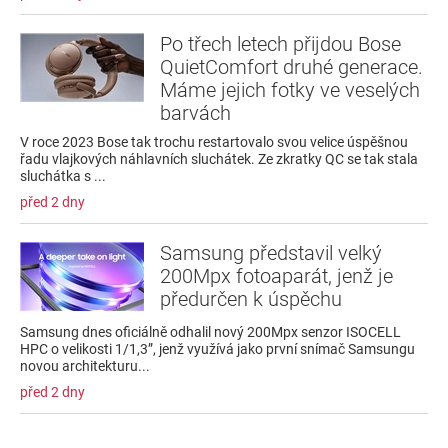
Po třech letech přijdou Bose
QuietComfort druhé generace.
Máme jejich fotky ve veselých
barvách
V roce 2023 Bose tak trochu restartovalo svou velice úspěšnou
řadu vlajkových náhlavních sluchátek. Ze zkratky QC se tak stala
sluchátka s ...
před 2 dny
Samsung představil velký
200Mpx fotoaparát, jenž je
předurčen k úspěchu
Samsung dnes oficiálně odhalil nový 200Mpx senzor ISOCELL
HPC o velikosti 1/1,3”, jenž využívá jako první snímač Samsungu
novou architekturu...
před 2 dny