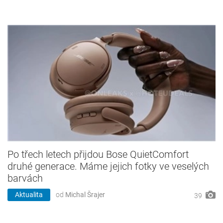
Po třech letech přijdou Bose QuietComfort
druhé generace. Máme jejich fotky ve veselých
barvách
Aktualita
od
Michal Šrajer
39