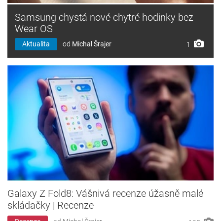
Samsung chystá nové chytré hodinky bez
Wear OS
Aktualita
od
Michal Šrajer
1
Galaxy Z Fold8: Vášnivá recenze úžasně malé
skládačky | Recenze