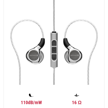
110dB/mW
16 Ω