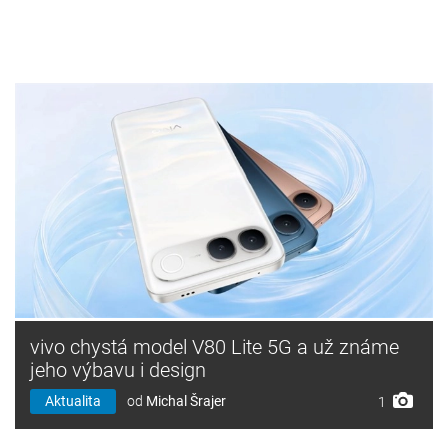
vivo chystá model V80 Lite 5G a už známe
jeho výbavu i design
Aktualita
od
Michal Šrajer
1