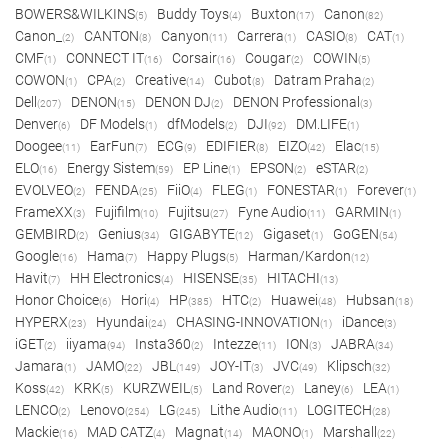
BOWERS&WILKINS
Buddy Toys
Buxton
Canon
(5)
(4)
(17)
(82)
Canon_
CANTON
Canyon
Carrera
CASIO
CAT
(2)
(8)
(11)
(1)
(8)
(1)
CMF
CONNECT IT
Corsair
Cougar
COWIN
(1)
(16)
(16)
(2)
(5)
COWON
CPA
Creative
Cubot
Datram Praha
(1)
(2)
(14)
(8)
(2)
Dell
DENON
DENON DJ
DENON Professional
(207)
(15)
(2)
(3)
Denver
DF Models
dfModels
DJI
DM.LIFE
(6)
(1)
(2)
(92)
(1)
Doogee
EarFun
ECG
EDIFIER
EIZO
Elac
(11)
(7)
(9)
(8)
(42)
(15)
ELO
Energy Sistem
EP Line
EPSON
eSTAR
(16)
(59)
(1)
(2)
(2)
EVOLVEO
FENDA
FiiO
FLEG
FONESTAR
Forever
(2)
(25)
(4)
(1)
(1)
(1)
FrameXX
Fujifilm
Fujitsu
Fyne Audio
GARMIN
(3)
(10)
(27)
(11)
(1)
GEMBIRD
Genius
GIGABYTE
Gigaset
GoGEN
(2)
(34)
(12)
(1)
(54)
Google
Hama
Happy Plugs
Harman/Kardon
(16)
(7)
(5)
(12)
Havit
HH Electronics
HISENSE
HITACHI
(7)
(4)
(35)
(13)
Honor Choice
Hori
HP
HTC
Huawei
Hubsan
(6)
(4)
(385)
(2)
(48)
(18)
HYPERX
Hyundai
CHASING-INNOVATION
iDance
(23)
(24)
(1)
(3)
iGET
iiyama
Insta360
Intezze
ION
JABRA
(2)
(94)
(2)
(11)
(3)
(34)
Jamara
JAMO
JBL
JOY-IT
JVC
Klipsch
(1)
(22)
(149)
(3)
(49)
(32)
Koss
KRK
KURZWEIL
Land Rover
Laney
LEA
(42)
(5)
(5)
(2)
(6)
(1)
LENCO
Lenovo
LG
Lithe Audio
LOGITECH
(2)
(254)
(245)
(11)
(28)
Mackie
MAD CATZ
Magnat
MAONO
Marshall
(16)
(4)
(14)
(1)
(22)