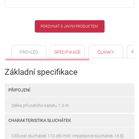
POROVNAT S JINÝM PRODUKTEM
PŘEHLED
SPECIFIKACE
ČLÁNKY
FO
Základní specifikace
PŘIPOJENÍ
Délka přívodního kabelu 1.3 m
CHARAKTERISTIKA SLUCHÁTEK
Citlivost sluchátek 110 dB/mW, Impedance sluchátek 16 Ω