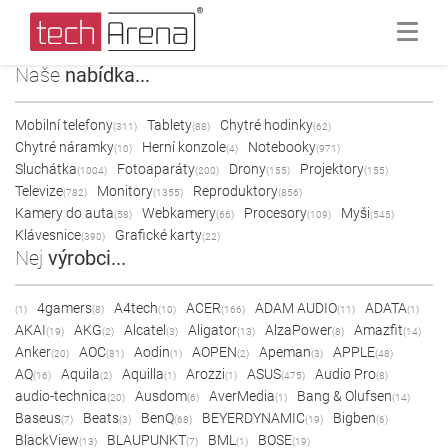
Naše
nabídka...
Mobilní telefony
Tablety
Chytré hodinky
(311)
(88)
(62)
Chytré náramky
Herní konzole
Notebooky
(10)
(4)
(971)
Sluchátka
Fotoaparáty
Drony
Projektory
(1004)
(200)
(155)
(155)
Televize
Monitory
Reproduktory
(782)
(1355)
(856)
Kamery do auta
Webkamery
Procesory
Myši
(58)
(66)
(109)
(545)
Klávesnice
Grafické karty
(390)
(22)
Nej
výrobci...
4gamers
A4tech
ACER
ADAM AUDIO
ADATA
(1)
(8)
(10)
(166)
(11)
(1)
AKAI
AKG
Alcatel
Aligator
AlzaPower
Amazfit
(19)
(2)
(3)
(13)
(8)
(14)
Anker
AOC
Aodin
AOPEN
Apeman
APPLE
(20)
(81)
(1)
(2)
(3)
(48)
AQ
Aquila
Aquilla
Arozzi
ASUS
Audio Pro
(16)
(2)
(1)
(1)
(475)
(8)
audio-technica
Ausdom
AverMedia
Bang & Olufsen
(20)
(6)
(1)
(14)
Baseus
Beats
BenQ
BEYERDYNAMIC
Bigben
(7)
(3)
(68)
(19)
(6)
BlackView
BLAUPUNKT
BML
BOSE
(13)
(7)
(1)
(19)