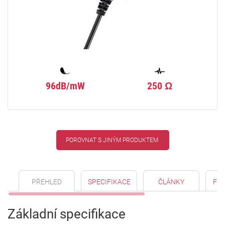
96dB/mW
250 Ω
POROVNAT S JINÝM PRODUKTEM
PŘEHLED
SPECIFIKACE
ČLÁNKY
FO
Základní specifikace