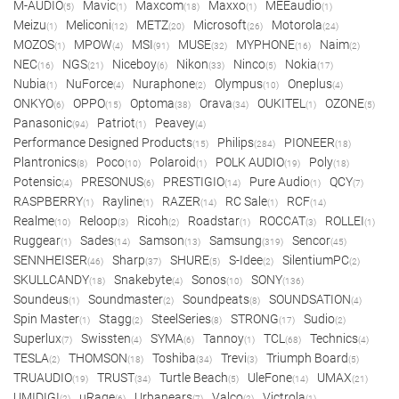
M-AUDIO
Mavic
Maxcom
Maxxo
MEEaudio
(5)
(1)
(18)
(1)
(1)
Meizu
Meliconi
METZ
Microsoft
Motorola
(1)
(12)
(20)
(26)
(24)
MOZOS
MPOW
MSI
MUSE
MYPHONE
Naim
(1)
(4)
(91)
(32)
(16)
(2)
NEC
NGS
Niceboy
Nikon
Ninco
Nokia
(16)
(21)
(6)
(33)
(5)
(17)
Nubia
NuForce
Nuraphone
Olympus
Oneplus
(1)
(4)
(2)
(10)
(4)
ONKYO
OPPO
Optoma
Orava
OUKITEL
OZONE
(6)
(15)
(38)
(34)
(1)
(5)
Panasonic
Patriot
Peavey
(94)
(1)
(4)
Performance Designed Products
Philips
PIONEER
(15)
(284)
(18)
Plantronics
Poco
Polaroid
POLK AUDIO
Poly
(8)
(10)
(1)
(19)
(18)
Potensic
PRESONUS
PRESTIGIO
Pure Audio
QCY
(4)
(6)
(14)
(1)
(7)
RASPBERRY
Rayline
RAZER
RC Sale
RCF
(1)
(1)
(14)
(1)
(14)
Realme
Reloop
Ricoh
Roadstar
ROCCAT
ROLLEI
(10)
(3)
(2)
(1)
(3)
(1)
Ruggear
Sades
Samson
Samsung
Sencor
(1)
(14)
(13)
(319)
(45)
SENNHEISER
Sharp
SHURE
S-Idee
SilentiumPC
(46)
(37)
(5)
(2)
(2)
SKULLCANDY
Snakebyte
Sonos
SONY
(18)
(4)
(10)
(136)
Soundeus
Soundmaster
Soundpeats
SOUNDSATION
(1)
(2)
(8)
(4)
Spin Master
Stagg
SteelSeries
STRONG
Sudio
(1)
(2)
(8)
(17)
(2)
Superlux
Swissten
SYMA
Tannoy
TCL
Technics
(7)
(4)
(6)
(1)
(68)
(4)
TESLA
THOMSON
Toshiba
Trevi
Triumph Board
(2)
(18)
(34)
(3)
(5)
TRUAUDIO
TRUST
Turtle Beach
UleFone
UMAX
(19)
(34)
(5)
(14)
(21)
UMIDIGI
uRage
Urbanears
Valco
Victrola
(2)
(6)
(7)
(2)
(1)