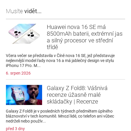
Musíte
vidět...
Huawei nova 16 SE má
8500mAh baterii, extrémní jas
a silný procesor ve střední
třídě
Včera večer se představila v Číně nova 16 SE, jež představuje
nejlevnější model řady nova 16 a má jablečný design ve stylu
iPhonu 17 Pro. M...
6. srpen 2026
Galaxy Z Fold8: Vášnivá
recenze úžasně malé
skládačky | Recenze
Galaxy Z Fold8 je v posledních týdnech předmětem úplného
bláznovství v tech komunitě. Mnozí lidé, co telefon ani vůbec
nedrželi nebo použív...
před 3 dny