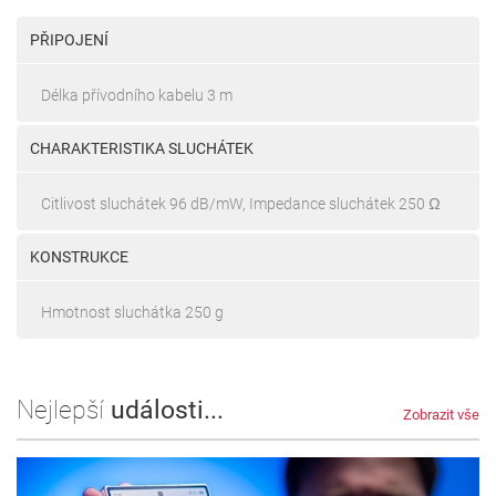
PŘIPOJENÍ
Délka přívodního kabelu 3 m
CHARAKTERISTIKA SLUCHÁTEK
Citlivost sluchátek 96 dB/mW, Impedance sluchátek 250 Ω
KONSTRUKCE
Hmotnost sluchátka 250 g
Nejlepší
události...
Zobrazit vše