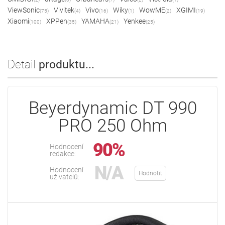
ViewSonic
Vivitek
Vivo
Wiky
WowME
XGIMI
(75)
(4)
(16)
(1)
(2)
(19)
Xiaomi
XPPen
YAMAHA
Yenkee
(100)
(35)
(21)
(25)
Detail
produktu...
Beyerdynamic DT 990
PRO 250 Ohm
90%
Hodnocení
redakce:
N/A
Hodnocení
Hodnotit
uživatelů: