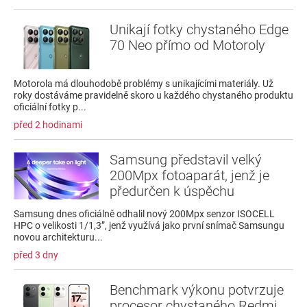
Unikají fotky chystaného Edge
70 Neo přímo od Motoroly
Motorola má dlouhodobě problémy s unikajícími materiály. Už
roky dostáváme pravidelně skoro u každého chystaného produktu
oficiální fotky p...
před 2 hodinami
Samsung představil velký
200Mpx fotoaparát, jenž je
předurčen k úspěchu
Samsung dnes oficiálně odhalil nový 200Mpx senzor ISOCELL
HPC o velikosti 1/1,3”, jenž využívá jako první snímač Samsungu
novou architekturu...
před 3 dny
Benchmark výkonu potvrzuje
procesor chystaného Redmi