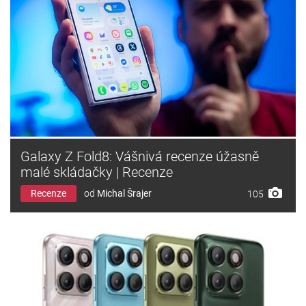
Galaxy Z Fold8: Vášnivá recenze úžasně
malé skládačky | Recenze
Recenze
od
Michal Šrajer
105