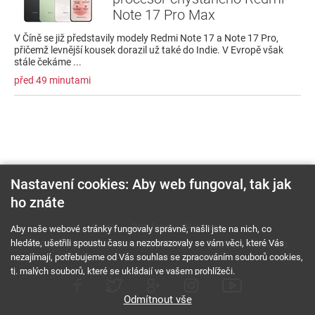
Note 17 Pro Max
V Číně se již představily modely Redmi Note 17 a Note 17 Pro,
přičemž levnější kousek dorazil už také do Indie. V Evropě však
stále čekáme ...
před 49 minutami
Nastavení cookies: Aby web fungoval, tak jak
ho znáte
O nás
RSS feed
Reklama
Aby naše webové stránky fungovaly správně, našli jste na nich, co
hledáte, ušetřili spoustu času a nezobrazovaly se vám věci, které Vás
Podmínky použití a ochrana soukromí
Cookies
Kariéra
nezajímají, potřebujeme od Vás souhlas se zpracováním souborů cookies,
tj. malých souborů, které se ukládají ve vašem prohlížeči.
Odmítnout vše