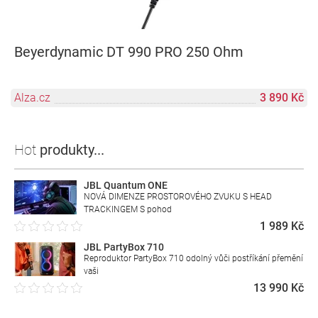
Beyerdynamic DT 990 PRO 250 Ohm
Alza.cz
3 890 Kč
Hot
produkty...
JBL Quantum ONE
NOVÁ DIMENZE PROSTOROVÉHO ZVUKU S HEAD
TRACKINGEM S pohod
1 989 Kč
JBL PartyBox 710
Reproduktor PartyBox 710 odolný vůči postříkání přemění
vaši
13 990 Kč