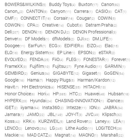
BOWERS&WILKINS
Buddy Toys
Buxton
Canon
(5)
(4)
(17)
(82)
Canon_
CANTON
Canyon
Carrera
CASIO
CAT
(2)
(8)
(11)
(1)
(8)
(1)
CMF
CONNECT IT
Corsair
Cougar
COWIN
(1)
(16)
(16)
(2)
(5)
COWON
CPA
Creative
Cubot
Datram Praha
(1)
(2)
(14)
(8)
(2)
Dell
DENON
DENON DJ
DENON Professional
(207)
(15)
(2)
(3)
Denver
DF Models
dfModels
DJI
DM.LIFE
(6)
(1)
(2)
(92)
(1)
Doogee
EarFun
ECG
EDIFIER
EIZO
Elac
(11)
(7)
(9)
(8)
(42)
(15)
ELO
Energy Sistem
EP Line
EPSON
eSTAR
(16)
(59)
(1)
(2)
(2)
EVOLVEO
FENDA
FiiO
FLEG
FONESTAR
Forever
(2)
(25)
(4)
(1)
(1)
(1)
FrameXX
Fujifilm
Fujitsu
Fyne Audio
GARMIN
(3)
(10)
(27)
(11)
(1)
GEMBIRD
Genius
GIGABYTE
Gigaset
GoGEN
(2)
(34)
(12)
(1)
(54)
Google
Hama
Happy Plugs
Harman/Kardon
(16)
(7)
(5)
(12)
Havit
HH Electronics
HISENSE
HITACHI
(7)
(4)
(35)
(13)
Honor Choice
Hori
HP
HTC
Huawei
Hubsan
(6)
(4)
(385)
(2)
(48)
(18)
HYPERX
Hyundai
CHASING-INNOVATION
iDance
(23)
(24)
(1)
(3)
iGET
iiyama
Insta360
Intezze
ION
JABRA
(2)
(94)
(2)
(11)
(3)
(34)
Jamara
JAMO
JBL
JOY-IT
JVC
Klipsch
(1)
(22)
(149)
(3)
(49)
(32)
Koss
KRK
KURZWEIL
Land Rover
Laney
LEA
(42)
(5)
(5)
(2)
(6)
(1)
LENCO
Lenovo
LG
Lithe Audio
LOGITECH
(2)
(254)
(245)
(11)
(28)
Mackie
MAD CATZ
Magnat
MAONO
Marshall
(16)
(4)
(14)
(1)
(22)