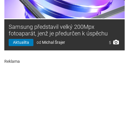
Samsung představil velký 200Mpx
fotoaparát, jenž je předurčen k úspěchu
Aktualita
od
Michal Šrajer
5
Reklama