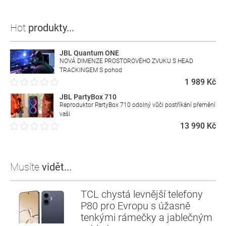
Hot
produkty...
JBL Quantum ONE
NOVÁ DIMENZE PROSTOROVÉHO ZVUKU S HEAD
TRACKINGEM S pohod
1 989 Kč
JBL PartyBox 710
Reproduktor PartyBox 710 odolný vůči postříkání přemění
vaši
13 990 Kč
Musíte
vidět...
TCL chystá levnější telefony
P80 pro Evropu s úžasně
tenkými rámečky a jablečným