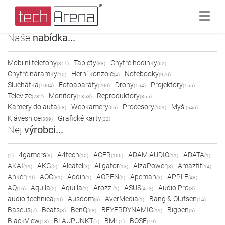
Naše
nabídka...
Mobilní telefony
Tablety
Chytré hodinky
(311)
(88)
(62)
Chytré náramky
Herní konzole
Notebooky
(10)
(4)
(970)
Sluchátka
Fotoaparáty
Drony
Projektory
(1004)
(200)
(154)
(155)
Televize
Monitory
Reproduktory
(782)
(1353)
(855)
Kamery do auta
Webkamery
Procesory
Myši
(58)
(66)
(109)
(546)
Klávesnice
Grafické karty
(389)
(22)
Nej
výrobci...
4gamers
A4tech
ACER
ADAM AUDIO
ADATA
(1)
(8)
(10)
(166)
(11)
(1)
AKAI
AKG
Alcatel
Aligator
AlzaPower
Amazfit
(19)
(2)
(3)
(13)
(8)
(14)
Anker
AOC
Aodin
AOPEN
Apeman
APPLE
(20)
(81)
(1)
(2)
(3)
(48)
AQ
Aquila
Aquilla
Arozzi
ASUS
Audio Pro
(16)
(2)
(1)
(1)
(473)
(8)
audio-technica
Ausdom
AverMedia
Bang & Olufsen
(20)
(6)
(1)
(14)
Baseus
Beats
BenQ
BEYERDYNAMIC
Bigben
(7)
(3)
(68)
(19)
(6)
BlackView
BLAUPUNKT
BML
BOSE
(13)
(7)
(1)
(19)