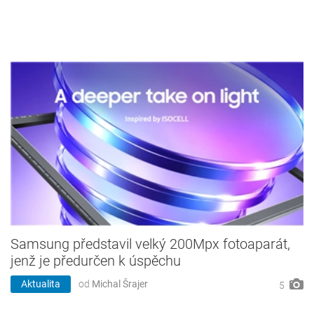
Samsung představil velký 200Mpx fotoaparát,
jenž je předurčen k úspěchu
Aktualita
od
Michal Šrajer
5