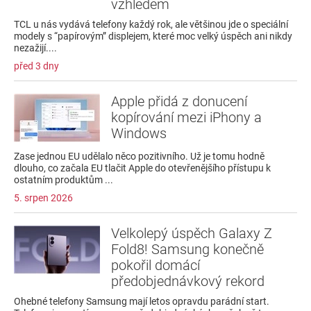
vzhledem
TCL u nás vydává telefony každý rok, ale většinou jde o speciální
modely s “papírovým” displejem, které moc velký úspěch ani nikdy
nezažijí....
před 3 dny
Apple přidá z donucení
kopírování mezi iPhony a
Windows
Zase jednou EU udělalo něco pozitivního. Už je tomu hodně
dlouho, co začala EU tlačit Apple do otevřenějšího přístupu k
ostatním produktům ...
5. srpen 2026
Velkolepý úspěch Galaxy Z
Fold8! Samsung konečně
pokořil domácí
předobjednávkový rekord
Ohebné telefony Samsung mají letos opravdu parádní start.