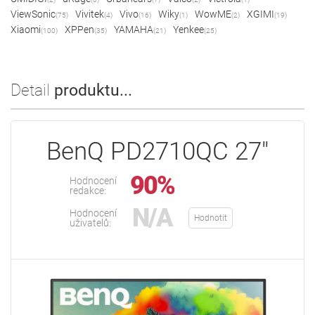
ViewSonic
Vivitek
Vivo
Wiky
WowME
XGIMI
(75)
(4)
(16)
(1)
(2)
(19)
Xiaomi
XPPen
YAMAHA
Yenkee
(100)
(35)
(21)
(25)
Detail
produktu...
BenQ PD2710QC 27"
90%
Hodnocení
redakce:
N/A
Hodnocení
Hodnotit
uživatelů: