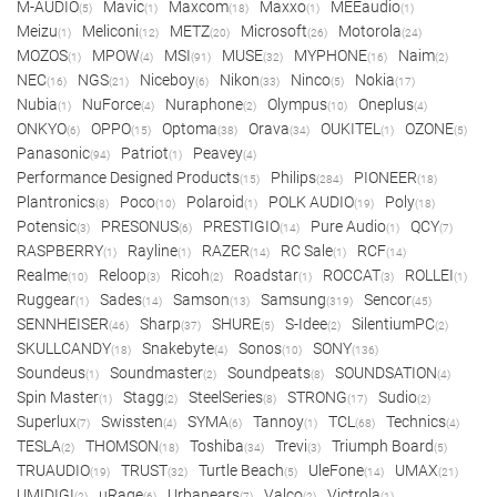
M-AUDIO
Mavic
Maxcom
Maxxo
MEEaudio
(5)
(1)
(18)
(1)
(1)
Meizu
Meliconi
METZ
Microsoft
Motorola
(1)
(12)
(20)
(26)
(24)
MOZOS
MPOW
MSI
MUSE
MYPHONE
Naim
(1)
(4)
(91)
(32)
(16)
(2)
NEC
NGS
Niceboy
Nikon
Ninco
Nokia
(16)
(21)
(6)
(33)
(5)
(17)
Nubia
NuForce
Nuraphone
Olympus
Oneplus
(1)
(4)
(2)
(10)
(4)
ONKYO
OPPO
Optoma
Orava
OUKITEL
OZONE
(6)
(15)
(38)
(34)
(1)
(5)
Panasonic
Patriot
Peavey
(94)
(1)
(4)
Performance Designed Products
Philips
PIONEER
(15)
(284)
(18)
Plantronics
Poco
Polaroid
POLK AUDIO
Poly
(8)
(10)
(1)
(19)
(18)
Potensic
PRESONUS
PRESTIGIO
Pure Audio
QCY
(3)
(6)
(14)
(1)
(7)
RASPBERRY
Rayline
RAZER
RC Sale
RCF
(1)
(1)
(14)
(1)
(14)
Realme
Reloop
Ricoh
Roadstar
ROCCAT
ROLLEI
(10)
(3)
(2)
(1)
(3)
(1)
Ruggear
Sades
Samson
Samsung
Sencor
(1)
(14)
(13)
(319)
(45)
SENNHEISER
Sharp
SHURE
S-Idee
SilentiumPC
(46)
(37)
(5)
(2)
(2)
SKULLCANDY
Snakebyte
Sonos
SONY
(18)
(4)
(10)
(136)
Soundeus
Soundmaster
Soundpeats
SOUNDSATION
(1)
(2)
(8)
(4)
Spin Master
Stagg
SteelSeries
STRONG
Sudio
(1)
(2)
(8)
(17)
(2)
Superlux
Swissten
SYMA
Tannoy
TCL
Technics
(7)
(4)
(6)
(1)
(68)
(4)
TESLA
THOMSON
Toshiba
Trevi
Triumph Board
(2)
(18)
(34)
(3)
(5)
TRUAUDIO
TRUST
Turtle Beach
UleFone
UMAX
(19)
(32)
(5)
(14)
(21)
UMIDIGI
uRage
Urbanears
Valco
Victrola
(2)
(6)
(7)
(2)
(1)