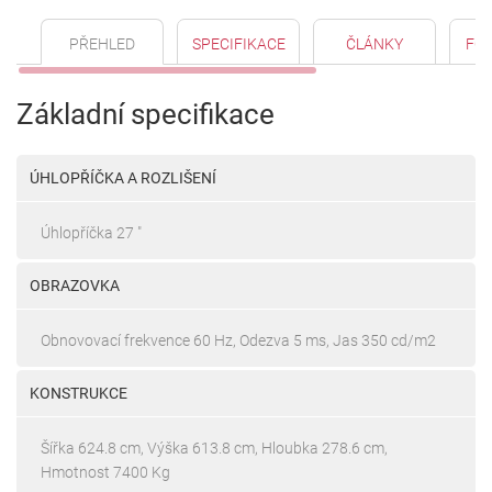
PŘEHLED
SPECIFIKACE
ČLÁNKY
FO
Základní specifikace
ÚHLOPŘÍČKA A ROZLIŠENÍ
Úhlopříčka 27 "
OBRAZOVKA
Obnovovací frekvence 60 Hz, Odezva 5 ms, Jas 350 cd/m2
KONSTRUKCE
Šířka 624.8 cm, Výška 613.8 cm, Hloubka 278.6 cm,
Hmotnost 7400 Kg