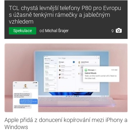
TCL chystá levnější telefony P80 pro Evropu
s úžasně tenkými rámečky a jablečným
vzhledem
Spekulace
od
Michal Šrajer
9
Apple přidá z donucení kopírování mezi iPhony a
Windows