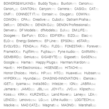
BOWERS&WILKINS
Buddy Toys
Buxton
Canon
(5)
(4)
(17)
(82)
Canon_
CANTON
Canyon
Carrera
CASIO
CAT
(2)
(8)
(11)
(1)
(8)
(1)
CMF
CONNECT IT
Corsair
Cougar
COWIN
(1)
(16)
(16)
(2)
(5)
COWON
CPA
Creative
Cubot
Datram Praha
(1)
(2)
(14)
(8)
(2)
Dell
DENON
DENON DJ
DENON Professional
(207)
(15)
(2)
(3)
Denver
DF Models
dfModels
DJI
DM.LIFE
(6)
(1)
(2)
(92)
(1)
Doogee
EarFun
ECG
EDIFIER
EIZO
Elac
(11)
(7)
(9)
(8)
(42)
(15)
ELO
Energy Sistem
EP Line
EPSON
eSTAR
(16)
(59)
(1)
(2)
(2)
EVOLVEO
FENDA
FiiO
FLEG
FONESTAR
Forever
(2)
(25)
(4)
(1)
(1)
(1)
FrameXX
Fujifilm
Fujitsu
Fyne Audio
GARMIN
(3)
(10)
(27)
(11)
(1)
GEMBIRD
Genius
GIGABYTE
Gigaset
GoGEN
(2)
(34)
(12)
(1)
(54)
Google
Hama
Happy Plugs
Harman/Kardon
(16)
(7)
(5)
(12)
Havit
HH Electronics
HISENSE
HITACHI
(7)
(4)
(35)
(13)
Honor Choice
Hori
HP
HTC
Huawei
Hubsan
(6)
(4)
(385)
(2)
(48)
(18)
HYPERX
Hyundai
CHASING-INNOVATION
iDance
(23)
(24)
(1)
(3)
iGET
iiyama
Insta360
Intezze
ION
JABRA
(2)
(94)
(2)
(11)
(3)
(34)
Jamara
JAMO
JBL
JOY-IT
JVC
Klipsch
(1)
(22)
(149)
(3)
(49)
(32)
Koss
KRK
KURZWEIL
Land Rover
Laney
LEA
(42)
(5)
(5)
(2)
(6)
(1)
LENCO
Lenovo
LG
Lithe Audio
LOGITECH
(2)
(254)
(245)
(11)
(28)
Mackie
MAD CATZ
Magnat
MAONO
Marshall
(16)
(4)
(14)
(1)
(22)