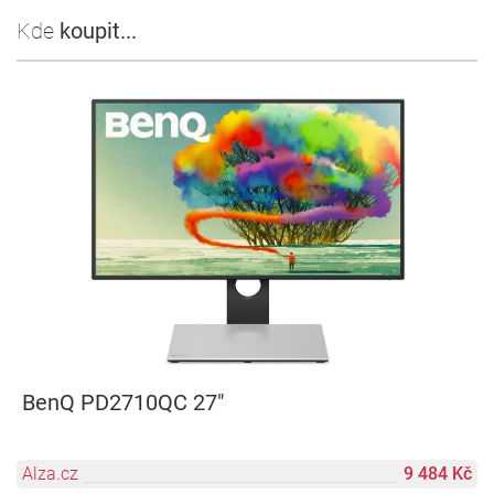
Kde
koupit...
BenQ PD2710QC 27"
Alza.cz
9 484 Kč