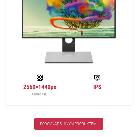
2560×1440px
IPS
Quad HD
POROVNAT S JINÝM PRODUKTEM