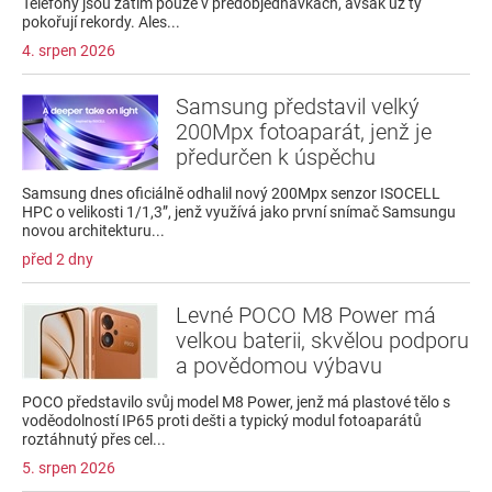
Telefony jsou zatím pouze v předobjednávkách, avšak už ty
pokořují rekordy. Ales...
4. srpen 2026
Samsung představil velký
200Mpx fotoaparát, jenž je
předurčen k úspěchu
Samsung dnes oficiálně odhalil nový 200Mpx senzor ISOCELL
HPC o velikosti 1/1,3”, jenž využívá jako první snímač Samsungu
novou architekturu...
před 2 dny
Levné POCO M8 Power má
velkou baterii, skvělou podporu
a povědomou výbavu
POCO představilo svůj model M8 Power, jenž má plastové tělo s
voděodolností IP65 proti dešti a typický modul fotoaparátů
roztáhnutý přes cel...
5. srpen 2026