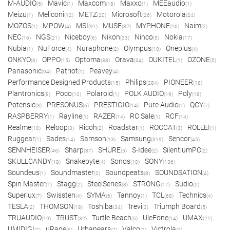
M-AUDIO
Mavic
Maxcom
Maxxo
MEEaudio
(5)
(1)
(18)
(1)
(1)
Meizu
Meliconi
METZ
Microsoft
Motorola
(1)
(12)
(20)
(26)
(24)
MOZOS
MPOW
MSI
MUSE
MYPHONE
Naim
(1)
(4)
(91)
(32)
(16)
(2)
NEC
NGS
Niceboy
Nikon
Ninco
Nokia
(16)
(21)
(6)
(33)
(5)
(17)
Nubia
NuForce
Nuraphone
Olympus
Oneplus
(1)
(4)
(2)
(10)
(4)
ONKYO
OPPO
Optoma
Orava
OUKITEL
OZONE
(6)
(15)
(38)
(34)
(1)
(5)
Panasonic
Patriot
Peavey
(94)
(1)
(4)
Performance Designed Products
Philips
PIONEER
(15)
(284)
(18)
Plantronics
Poco
Polaroid
POLK AUDIO
Poly
(8)
(10)
(1)
(19)
(18)
Potensic
PRESONUS
PRESTIGIO
Pure Audio
QCY
(3)
(6)
(14)
(1)
(7)
RASPBERRY
Rayline
RAZER
RC Sale
RCF
(1)
(1)
(14)
(1)
(14)
Realme
Reloop
Ricoh
Roadstar
ROCCAT
ROLLEI
(10)
(3)
(2)
(1)
(3)
(1)
Ruggear
Sades
Samson
Samsung
Sencor
(1)
(14)
(13)
(319)
(45)
SENNHEISER
Sharp
SHURE
S-Idee
SilentiumPC
(46)
(37)
(5)
(2)
(2)
SKULLCANDY
Snakebyte
Sonos
SONY
(18)
(4)
(10)
(136)
Soundeus
Soundmaster
Soundpeats
SOUNDSATION
(1)
(2)
(8)
(4)
Spin Master
Stagg
SteelSeries
STRONG
Sudio
(1)
(2)
(8)
(17)
(2)
Superlux
Swissten
SYMA
Tannoy
TCL
Technics
(7)
(4)
(6)
(1)
(68)
(4)
TESLA
THOMSON
Toshiba
Trevi
Triumph Board
(2)
(18)
(34)
(3)
(5)
TRUAUDIO
TRUST
Turtle Beach
UleFone
UMAX
(19)
(32)
(5)
(14)
(21)
UMIDIGI
uRage
Urbanears
Valco
Victrola
(2)
(6)
(7)
(2)
(1)