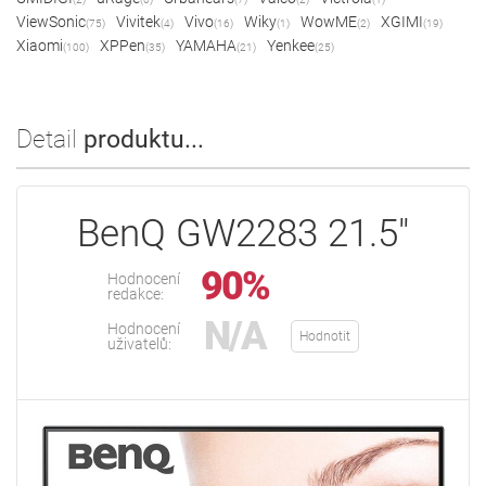
ViewSonic
Vivitek
Vivo
Wiky
WowME
XGIMI
(75)
(4)
(16)
(1)
(2)
(19)
Xiaomi
XPPen
YAMAHA
Yenkee
(100)
(35)
(21)
(25)
Detail
produktu...
BenQ GW2283 21.5"
90%
Hodnocení
redakce:
N/A
Hodnocení
Hodnotit
uživatelů: