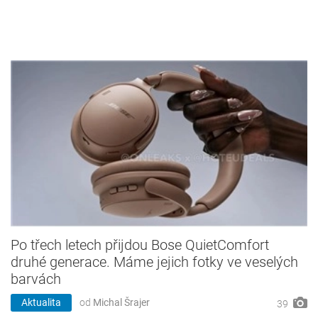
Po třech letech přijdou Bose QuietComfort
druhé generace. Máme jejich fotky ve veselých
barvách
Aktualita
od
Michal Šrajer
39