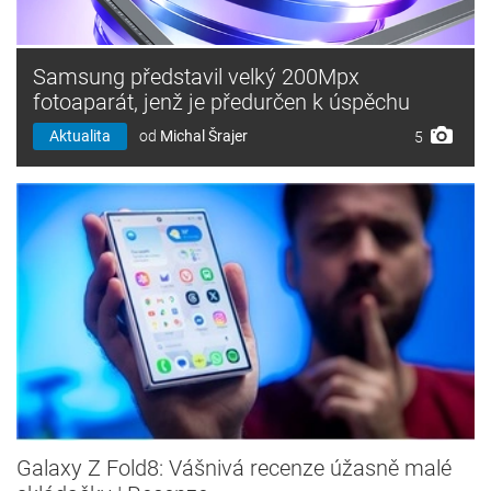
Samsung představil velký 200Mpx
fotoaparát, jenž je předurčen k úspěchu
Aktualita
od
Michal Šrajer
5
Galaxy Z Fold8: Vášnivá recenze úžasně malé