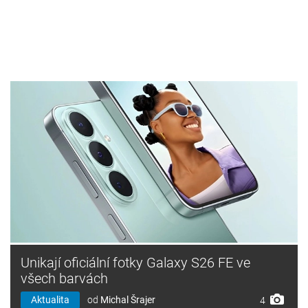
Unikají oficiální fotky Galaxy S26 FE ve
všech barvách
Aktualita
od
Michal Šrajer
4