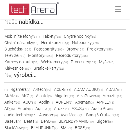
Naše
nabídka...
Mobilní telefony
Tablety
Chytré hodinky
(311)
(88)
(62)
Chytré náramky
Herní konzole
Notebooky
(10)
(4)
(970)
Sluchátka
Fotoaparáty
Drony
Projektory
(1004)
(200)
(154)
(155)
Televize
Monitory
Reproduktory
(782)
(1353)
(855)
Kamery do auta
Webkamery
Procesory
Myši
(58)
(66)
(109)
(545)
Klávesnice
Grafické karty
(389)
(22)
Nej
výrobci...
4gamers
A4tech
ACER
ADAM AUDIO
ADATA
(1)
(8)
(10)
(166)
(11)
(1)
AKAI
AKG
Alcatel
Aligator
AlzaPower
Amazfit
(19)
(2)
(3)
(13)
(8)
(14)
Anker
AOC
Aodin
AOPEN
Apeman
APPLE
(20)
(81)
(1)
(2)
(3)
(48)
AQ
Aquila
Aquilla
Arozzi
ASUS
Audio Pro
(16)
(2)
(1)
(1)
(473)
(8)
audio-technica
Ausdom
AverMedia
Bang & Olufsen
(20)
(6)
(1)
(14)
Baseus
Beats
BenQ
BEYERDYNAMIC
Bigben
(7)
(3)
(68)
(19)
(6)
BlackView
BLAUPUNKT
BML
BOSE
(13)
(7)
(1)
(19)