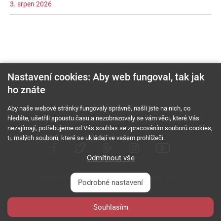
3. srpen 2026
Nastavení cookies: Aby web fungoval, tak jak
ho znáte
O nás
RSS feed
Reklama
Aby naše webové stránky fungovaly správně, našli jste na nich, co
hledáte, ušetřili spoustu času a nezobrazovaly se vám věci, které Vás
Podmínky použití a ochrana soukromí
Cookies
Kariéra
nezajímají, potřebujeme od Vás souhlas se zpracováním souborů cookies,
tj. malých souborů, které se ukládají ve vašem prohlížeči.
Odmítnout vše
Copyright © 2000 - 2026 NetComp, spol. s r.o.
Podrobné nastavení
Všechna práva vyhrazena.
webDesign By:
Souhlasím
PESL.NAME