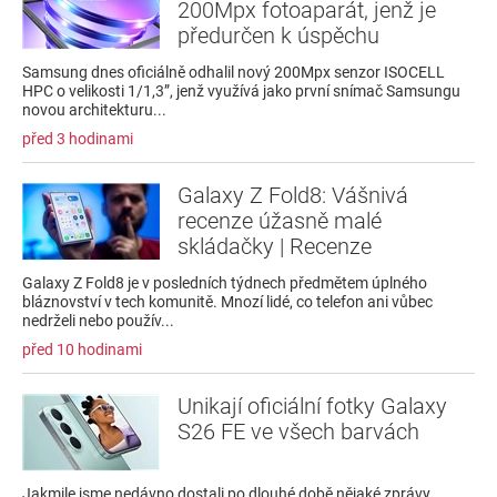
200Mpx fotoaparát, jenž je
předurčen k úspěchu
Samsung dnes oficiálně odhalil nový 200Mpx senzor ISOCELL
HPC o velikosti 1/1,3”, jenž využívá jako první snímač Samsungu
novou architekturu...
před 3 hodinami
Galaxy Z Fold8: Vášnivá
recenze úžasně malé
skládačky | Recenze
Galaxy Z Fold8 je v posledních týdnech předmětem úplného
bláznovství v tech komunitě. Mnozí lidé, co telefon ani vůbec
nedrželi nebo použív...
před 10 hodinami
Unikají oficiální fotky Galaxy
S26 FE ve všech barvách
Jakmile jsme nedávno dostali po dlouhé době nějaké zprávy