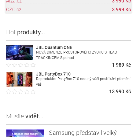
Alza.cz
3 990 Kč
CZC.cz
3 999 Kč
Hot
produkty...
JBL Quantum ONE
NOVÁ DIMENZE PROSTOROVÉHO ZVUKU S HEAD
TRACKINGEM S pohod
1 989 Kč
JBL PartyBox 710
Reproduktor PartyBox 710 odolný vůči postříkání přemění
vaši
13 990 Kč
Musíte
vidět...
Samsung představil velký