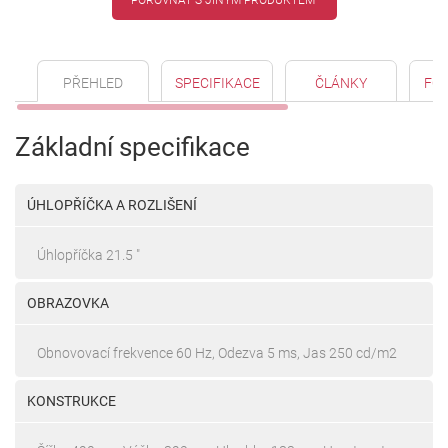
PŘEHLED
SPECIFIKACE
ČLÁNKY
FO
Základní specifikace
ÚHLOPŘÍČKA A ROZLIŠENÍ
Úhlopříčka 21.5 "
OBRAZOVKA
Obnovovací frekvence 60 Hz, Odezva 5 ms, Jas 250 cd/m2
KONSTRUKCE