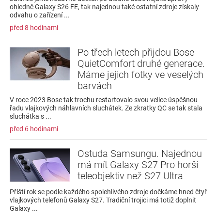
ohledně Galaxy S26 FE, tak najednou také ostatní zdroje získaly
odvahu o zařízení ...
před 8 hodinami
Po třech letech přijdou Bose
QuietComfort druhé generace.
Máme jejich fotky ve veselých
barvách
V roce 2023 Bose tak trochu restartovalo svou velice úspěšnou
řadu vlajkových náhlavních sluchátek. Ze zkratky QC se tak stala
sluchátka s ...
před 6 hodinami
Ostuda Samsungu. Najednou
má mít Galaxy S27 Pro horší
teleobjektiv než S27 Ultra
Příští rok se podle každého spolehlivého zdroje dočkáme hned čtyř
vlajkových telefonů Galaxy S27. Tradiční trojici má totiž doplnit
Galaxy ...