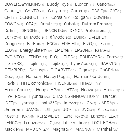
BOWERS&WILKINS
Buddy Toys
Buxton
Canon
(5)
(4)
(17)
(82)
Canon_
CANTON
Canyon
Carrera
CASIO
CAT
(2)
(8)
(11)
(1)
(8)
(1)
CMF
CONNECT IT
Corsair
Cougar
COWIN
(1)
(16)
(16)
(2)
(5)
COWON
CPA
Creative
Cubot
Datram Praha
(1)
(2)
(14)
(8)
(2)
Dell
DENON
DENON DJ
DENON Professional
(207)
(15)
(2)
(3)
Denver
DF Models
dfModels
DJI
DM.LIFE
(6)
(1)
(2)
(92)
(1)
Doogee
EarFun
ECG
EDIFIER
EIZO
Elac
(11)
(7)
(9)
(8)
(42)
(15)
ELO
Energy Sistem
EP Line
EPSON
eSTAR
(16)
(59)
(1)
(2)
(2)
EVOLVEO
FENDA
FiiO
FLEG
FONESTAR
Forever
(2)
(25)
(4)
(1)
(1)
(1)
FrameXX
Fujifilm
Fujitsu
Fyne Audio
GARMIN
(3)
(10)
(27)
(11)
(1)
GEMBIRD
Genius
GIGABYTE
Gigaset
GoGEN
(2)
(34)
(12)
(1)
(54)
Google
Hama
Happy Plugs
Harman/Kardon
(16)
(7)
(5)
(12)
Havit
HH Electronics
HISENSE
HITACHI
(7)
(4)
(35)
(13)
Honor Choice
Hori
HP
HTC
Huawei
Hubsan
(6)
(4)
(385)
(2)
(48)
(18)
HYPERX
Hyundai
CHASING-INNOVATION
iDance
(23)
(24)
(1)
(3)
iGET
iiyama
Insta360
Intezze
ION
JABRA
(2)
(94)
(2)
(11)
(3)
(34)
Jamara
JAMO
JBL
JOY-IT
JVC
Klipsch
(1)
(22)
(149)
(3)
(49)
(32)
Koss
KRK
KURZWEIL
Land Rover
Laney
LEA
(42)
(5)
(5)
(2)
(6)
(1)
LENCO
Lenovo
LG
Lithe Audio
LOGITECH
(2)
(254)
(245)
(11)
(28)
Mackie
MAD CATZ
Magnat
MAONO
Marshall
(16)
(4)
(14)
(1)
(22)