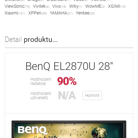
ViewSonic
Vivitek
Vivo
Wiky
WowME
XGIMI
(75)
(4)
(16)
(1)
(2)
(19)
Xiaomi
XPPen
YAMAHA
Yenkee
(101)
(35)
(21)
(25)
Detail
produktu...
BenQ EL2870U 28"
90%
Hodnocení
redakce:
N/A
Hodnocení
Hodnotit
uživatelů: