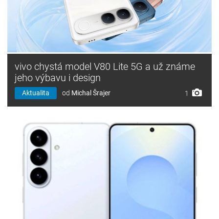
vivo chystá model V80 Lite 5G a už známe
jeho výbavu i design
Aktualita
od
Michal Šrajer
1