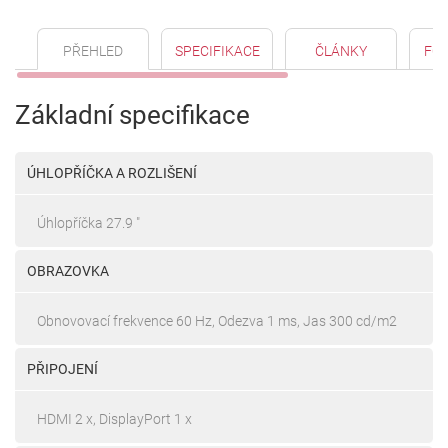
PŘEHLED
SPECIFIKACE
ČLÁNKY
FO
Základní specifikace
ÚHLOPŘÍČKA A ROZLIŠENÍ
Úhlopříčka 27.9 "
OBRAZOVKA
Obnovovací frekvence 60 Hz, Odezva 1 ms, Jas 300 cd/m2
PŘIPOJENÍ
HDMI 2 x, DisplayPort 1 x