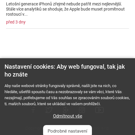
Letošní generace iPhonů zřejmě nebude patřit mezi nejlevnější.
Stále více analytiků se shoduje, že Apple bude muset promítnout
rostoucí v...
před 3 dny
Nastavení cookies: Aby web fungoval, tak jak
ho znáte
O nás
RSS feed
Reklama
Aby naše webové stránky fungovaly správně, našli jste na nich, co
hledáte, ušetřili spoustu času a nezobrazovaly se vám věci, které Vás
Podmínky použití a ochrana soukromí
Cookies
Kariéra
nezajímají, potřebujeme od Vás souhlas se zpracováním souborů cookies,
tj. malých souborů, které se ukládají ve vašem prohlížeči.
Odmítnout vše
Copyright © 2000 - 2026 NetComp, spol. s r.o.
Podrobné nastavení
Všechna práva vyhrazena.