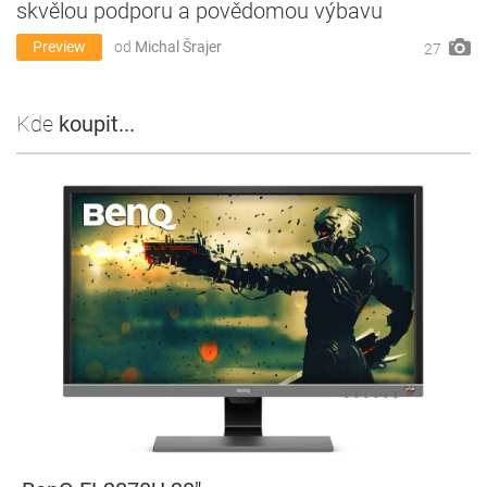
skvělou podporu a povědomou výbavu
Preview
od
Michal Šrajer
27
Kde
koupit...