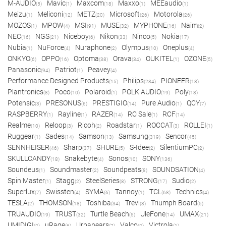
M-AUDIO
Mavic
Maxcom
Maxxo
MEEaudio
(5)
(1)
(18)
(1)
(1)
Meizu
Meliconi
METZ
Microsoft
Motorola
(1)
(12)
(20)
(26)
(26)
MOZOS
MPOW
MSI
MUSE
MYPHONE
Naim
(1)
(4)
(91)
(32)
(16)
(2)
NEC
NGS
Niceboy
Nikon
Ninco
Nokia
(16)
(21)
(6)
(33)
(5)
(17)
Nubia
NuForce
Nuraphone
Olympus
Oneplus
(1)
(4)
(2)
(10)
(4)
ONKYO
OPPO
Optoma
Orava
OUKITEL
OZONE
(6)
(16)
(38)
(34)
(1)
(5)
Panasonic
Patriot
Peavey
(94)
(1)
(4)
Performance Designed Products
Philips
PIONEER
(15)
(284)
(18)
Plantronics
Poco
Polaroid
POLK AUDIO
Poly
(8)
(10)
(1)
(19)
(18)
Potensic
PRESONUS
PRESTIGIO
Pure Audio
QCY
(3)
(6)
(14)
(1)
(7)
RASPBERRY
Rayline
RAZER
RC Sale
RCF
(1)
(1)
(14)
(1)
(14)
Realme
Reloop
Ricoh
Roadstar
ROCCAT
ROLLEI
(10)
(3)
(2)
(1)
(3)
(1)
Ruggear
Sades
Samson
Samsung
Sencor
(1)
(14)
(13)
(319)
(45)
SENNHEISER
Sharp
SHURE
S-Idee
SilentiumPC
(46)
(37)
(5)
(2)
(2)
SKULLCANDY
Snakebyte
Sonos
SONY
(18)
(4)
(10)
(136)
Soundeus
Soundmaster
Soundpeats
SOUNDSATION
(1)
(2)
(8)
(4)
Spin Master
Stagg
SteelSeries
STRONG
Sudio
(1)
(2)
(8)
(17)
(2)
Superlux
Swissten
SYMA
Tannoy
TCL
Technics
(7)
(4)
(6)
(1)
(68)
(4)
TESLA
THOMSON
Toshiba
Trevi
Triumph Board
(2)
(18)
(34)
(3)
(5)
TRUAUDIO
TRUST
Turtle Beach
UleFone
UMAX
(19)
(32)
(5)
(14)
(21)
UMIDIGI
uRage
Urbanears
Valco
Victrola
(2)
(6)
(7)
(2)
(1)