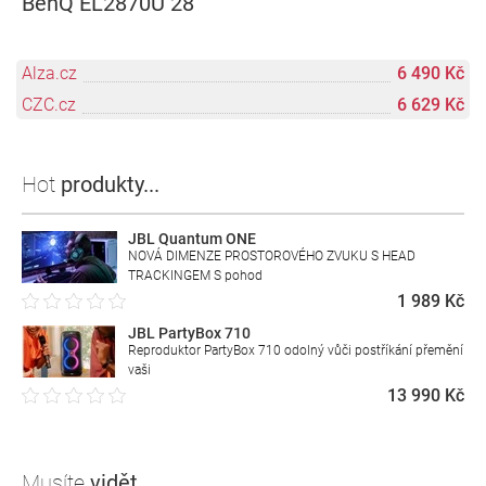
BenQ EL2870U 28"
Alza.cz
6 490 Kč
CZC.cz
6 629 Kč
Hot
produkty...
JBL Quantum ONE
NOVÁ DIMENZE PROSTOROVÉHO ZVUKU S HEAD
TRACKINGEM S pohod
1 989 Kč
JBL PartyBox 710
Reproduktor PartyBox 710 odolný vůči postříkání přemění
vaši
13 990 Kč
Musíte
vidět...