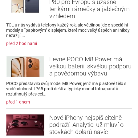
P80 pro Evropu s úžasně
tenkými rámečky a jablečným
vzhledem
TCL u nás vydává telefony každý rok, ale většinou jde o speciální
modely s “papírovým” displejem, které moc velký úspěch ani nikdy
nezažijí....
před 2 hodinami
Levné POCO M8 Power má
velkou baterii, skvělou podporu
a povědomou výbavu
POCO představilo svůj model M8 Power, jenž má plastové tělo s
voděodolností IP65 proti dešti a typický modul fotoaparátů
roztáhnutý přes cel...
před 1 dnem
Nové iPhony nejspíš citelně
podraží. Analytici už mluví o
stovkách dolarů navíc