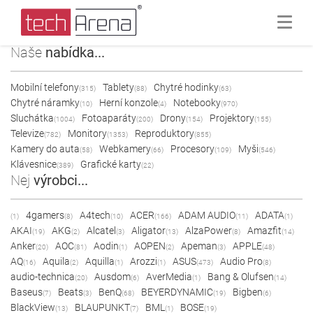
Naše
nabídka...
Mobilní telefony
Tablety
Chytré hodinky
(315)
(88)
(63)
Chytré náramky
Herní konzole
Notebooky
(10)
(4)
(970)
Sluchátka
Fotoaparáty
Drony
Projektory
(1004)
(200)
(154)
(155)
Televize
Monitory
Reproduktory
(782)
(1353)
(855)
Kamery do auta
Webkamery
Procesory
Myši
(58)
(66)
(109)
(546)
Klávesnice
Grafické karty
(389)
(22)
Nej
výrobci...
4gamers
A4tech
ACER
ADAM AUDIO
ADATA
(1)
(8)
(10)
(166)
(11)
(1)
AKAI
AKG
Alcatel
Aligator
AlzaPower
Amazfit
(19)
(2)
(3)
(13)
(8)
(14)
Anker
AOC
Aodin
AOPEN
Apeman
APPLE
(20)
(81)
(1)
(2)
(3)
(48)
AQ
Aquila
Aquilla
Arozzi
ASUS
Audio Pro
(16)
(2)
(1)
(1)
(473)
(8)
audio-technica
Ausdom
AverMedia
Bang & Olufsen
(20)
(6)
(1)
(14)
Baseus
Beats
BenQ
BEYERDYNAMIC
Bigben
(7)
(3)
(68)
(19)
(6)
BlackView
BLAUPUNKT
BML
BOSE
(13)
(7)
(1)
(19)