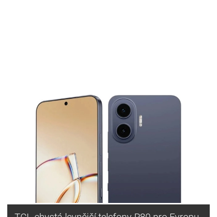
TCL chystá levnější telefony P80 pro Evropu