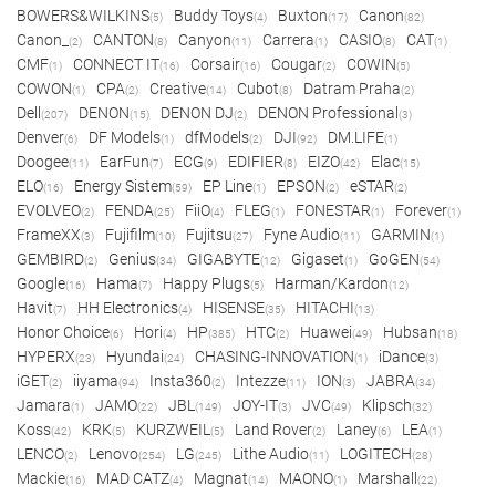
BOWERS&WILKINS
Buddy Toys
Buxton
Canon
(5)
(4)
(17)
(82)
Canon_
CANTON
Canyon
Carrera
CASIO
CAT
(2)
(8)
(11)
(1)
(8)
(1)
CMF
CONNECT IT
Corsair
Cougar
COWIN
(1)
(16)
(16)
(2)
(5)
COWON
CPA
Creative
Cubot
Datram Praha
(1)
(2)
(14)
(8)
(2)
Dell
DENON
DENON DJ
DENON Professional
(207)
(15)
(2)
(3)
Denver
DF Models
dfModels
DJI
DM.LIFE
(6)
(1)
(2)
(92)
(1)
Doogee
EarFun
ECG
EDIFIER
EIZO
Elac
(11)
(7)
(9)
(8)
(42)
(15)
ELO
Energy Sistem
EP Line
EPSON
eSTAR
(16)
(59)
(1)
(2)
(2)
EVOLVEO
FENDA
FiiO
FLEG
FONESTAR
Forever
(2)
(25)
(4)
(1)
(1)
(1)
FrameXX
Fujifilm
Fujitsu
Fyne Audio
GARMIN
(3)
(10)
(27)
(11)
(1)
GEMBIRD
Genius
GIGABYTE
Gigaset
GoGEN
(2)
(34)
(12)
(1)
(54)
Google
Hama
Happy Plugs
Harman/Kardon
(16)
(7)
(5)
(12)
Havit
HH Electronics
HISENSE
HITACHI
(7)
(4)
(35)
(13)
Honor Choice
Hori
HP
HTC
Huawei
Hubsan
(6)
(4)
(385)
(2)
(49)
(18)
HYPERX
Hyundai
CHASING-INNOVATION
iDance
(23)
(24)
(1)
(3)
iGET
iiyama
Insta360
Intezze
ION
JABRA
(2)
(94)
(2)
(11)
(3)
(34)
Jamara
JAMO
JBL
JOY-IT
JVC
Klipsch
(1)
(22)
(149)
(3)
(49)
(32)
Koss
KRK
KURZWEIL
Land Rover
Laney
LEA
(42)
(5)
(5)
(2)
(6)
(1)
LENCO
Lenovo
LG
Lithe Audio
LOGITECH
(2)
(254)
(245)
(11)
(28)
Mackie
MAD CATZ
Magnat
MAONO
Marshall
(16)
(4)
(14)
(1)
(22)