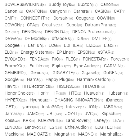
BOWERS&WILKINS
Buddy Toys
Buxton
Canon
(5)
(4)
(17)
(82)
Canon_
CANTON
Canyon
Carrera
CASIO
CAT
(2)
(8)
(11)
(1)
(8)
(1)
CMF
CONNECT IT
Corsair
Cougar
COWIN
(1)
(16)
(16)
(2)
(5)
COWON
CPA
Creative
Cubot
Datram Praha
(1)
(2)
(14)
(8)
(2)
Dell
DENON
DENON DJ
DENON Professional
(207)
(15)
(2)
(3)
Denver
DF Models
dfModels
DJI
DM.LIFE
(6)
(1)
(2)
(92)
(1)
Doogee
EarFun
ECG
EDIFIER
EIZO
Elac
(11)
(7)
(9)
(8)
(42)
(15)
ELO
Energy Sistem
EP Line
EPSON
eSTAR
(16)
(59)
(1)
(2)
(2)
EVOLVEO
FENDA
FiiO
FLEG
FONESTAR
Forever
(2)
(25)
(4)
(1)
(1)
(1)
FrameXX
Fujifilm
Fujitsu
Fyne Audio
GARMIN
(3)
(10)
(27)
(11)
(1)
GEMBIRD
Genius
GIGABYTE
Gigaset
GoGEN
(2)
(34)
(12)
(1)
(54)
Google
Hama
Happy Plugs
Harman/Kardon
(16)
(7)
(5)
(12)
Havit
HH Electronics
HISENSE
HITACHI
(7)
(4)
(35)
(13)
Honor Choice
Hori
HP
HTC
Huawei
Hubsan
(6)
(4)
(385)
(2)
(48)
(18)
HYPERX
Hyundai
CHASING-INNOVATION
iDance
(23)
(24)
(1)
(3)
iGET
iiyama
Insta360
Intezze
ION
JABRA
(2)
(94)
(2)
(11)
(3)
(34)
Jamara
JAMO
JBL
JOY-IT
JVC
Klipsch
(1)
(22)
(149)
(3)
(49)
(32)
Koss
KRK
KURZWEIL
Land Rover
Laney
LEA
(42)
(5)
(5)
(2)
(6)
(1)
LENCO
Lenovo
LG
Lithe Audio
LOGITECH
(2)
(254)
(245)
(11)
(28)
Mackie
MAD CATZ
Magnat
MAONO
Marshall
(16)
(4)
(14)
(1)
(22)