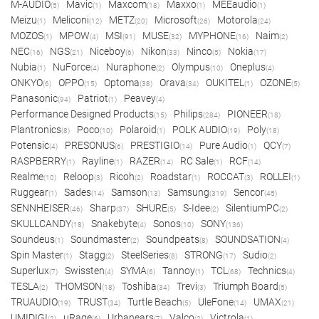
M-AUDIO
Mavic
Maxcom
Maxxo
MEEaudio
(5)
(1)
(18)
(1)
(1)
Meizu
Meliconi
METZ
Microsoft
Motorola
(1)
(12)
(20)
(26)
(24)
MOZOS
MPOW
MSI
MUSE
MYPHONE
Naim
(1)
(4)
(91)
(32)
(16)
(2)
NEC
NGS
Niceboy
Nikon
Ninco
Nokia
(16)
(21)
(6)
(33)
(5)
(17)
Nubia
NuForce
Nuraphone
Olympus
Oneplus
(1)
(4)
(2)
(10)
(4)
ONKYO
OPPO
Optoma
Orava
OUKITEL
OZONE
(6)
(15)
(38)
(34)
(1)
(5)
Panasonic
Patriot
Peavey
(94)
(1)
(4)
Performance Designed Products
Philips
PIONEER
(15)
(284)
(18)
Plantronics
Poco
Polaroid
POLK AUDIO
Poly
(8)
(10)
(1)
(19)
(18)
Potensic
PRESONUS
PRESTIGIO
Pure Audio
QCY
(4)
(6)
(14)
(1)
(7)
RASPBERRY
Rayline
RAZER
RC Sale
RCF
(1)
(1)
(14)
(1)
(14)
Realme
Reloop
Ricoh
Roadstar
ROCCAT
ROLLEI
(10)
(3)
(2)
(1)
(3)
(1)
Ruggear
Sades
Samson
Samsung
Sencor
(1)
(14)
(13)
(319)
(45)
SENNHEISER
Sharp
SHURE
S-Idee
SilentiumPC
(46)
(37)
(5)
(2)
(2)
SKULLCANDY
Snakebyte
Sonos
SONY
(18)
(4)
(10)
(136)
Soundeus
Soundmaster
Soundpeats
SOUNDSATION
(1)
(2)
(8)
(4)
Spin Master
Stagg
SteelSeries
STRONG
Sudio
(1)
(2)
(8)
(17)
(2)
Superlux
Swissten
SYMA
Tannoy
TCL
Technics
(7)
(4)
(6)
(1)
(68)
(4)
TESLA
THOMSON
Toshiba
Trevi
Triumph Board
(2)
(18)
(34)
(3)
(5)
TRUAUDIO
TRUST
Turtle Beach
UleFone
UMAX
(19)
(34)
(5)
(14)
(21)
UMIDIGI
uRage
Urbanears
Valco
Victrola
(2)
(6)
(7)
(2)
(1)