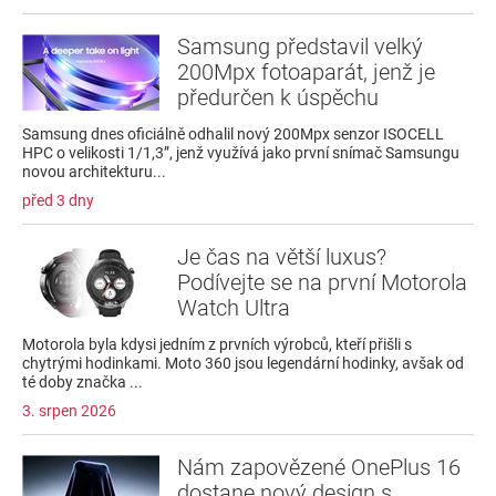
Samsung představil velký
200Mpx fotoaparát, jenž je
předurčen k úspěchu
Samsung dnes oficiálně odhalil nový 200Mpx senzor ISOCELL
HPC o velikosti 1/1,3”, jenž využívá jako první snímač Samsungu
novou architekturu...
před 3 dny
Je čas na větší luxus?
Podívejte se na první Motorola
Watch Ultra
Motorola byla kdysi jedním z prvních výrobců, kteří přišli s
chytrými hodinkami. Moto 360 jsou legendární hodinky, avšak od
té doby značka ...
3. srpen 2026
Nám zapovězené OnePlus 16
dostane nový design s