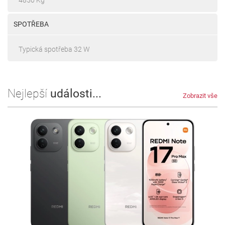
4850 Kg
SPOTŘEBA
Typická spotřeba 32 W
Nejlepší
události...
Zobrazit vše