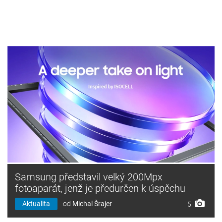
Samsung představil velký 200Mpx
fotoaparát, jenž je předurčen k úspěchu
Aktualita
od
Michal Šrajer
5