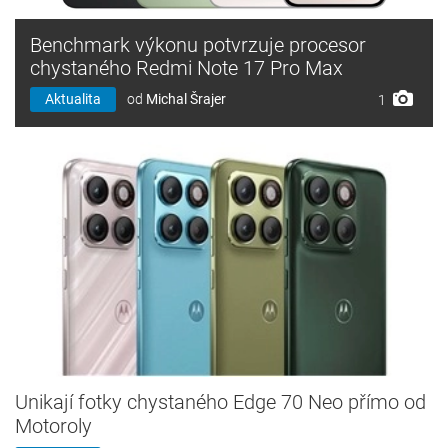
Benchmark výkonu potvrzuje procesor
chystaného Redmi Note 17 Pro Max
Aktualita
od
Michal Šrajer
1
Unikají fotky chystaného Edge 70 Neo přímo od
Motoroly