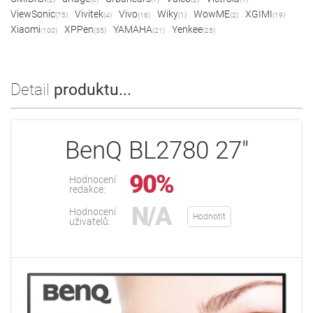
ViewSonic
Vivitek
Vivo
Wiky
WowME
XGIMI
(75)
(4)
(16)
(1)
(2)
(19)
Xiaomi
XPPen
YAMAHA
Yenkee
(100)
(35)
(21)
(25)
Detail
produktu...
BenQ BL2780 27"
90%
Hodnocení
redakce:
N/A
Hodnocení
Hodnotit
uživatelů: