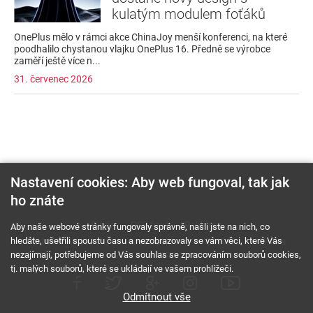
kulatým modulem foťáků
OnePlus mělo v rámci akce ChinaJoy menší konferenci, na které
poodhalilo chystanou vlajku OnePlus 16. Předně se výrobce
zaměří ještě více n...
31. červenec 2026
Nastavení cookies: Aby web fungoval, tak jak
ho znáte
O nás
RSS feed
Reklama
Aby naše webové stránky fungovaly správně, našli jste na nich, co
hledáte, ušetřili spoustu času a nezobrazovaly se vám věci, které Vás
Podmínky použití a ochrana soukromí
Cookies
Kariéra
nezajímají, potřebujeme od Vás souhlas se zpracováním souborů cookies,
tj. malých souborů, které se ukládají ve vašem prohlížeči.
Odmítnout vše