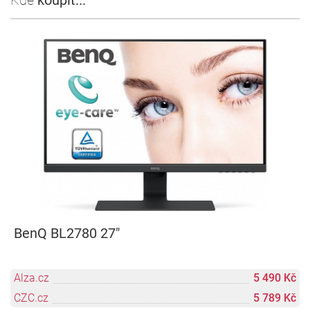
Kde
koupit...
BenQ BL2780 27"
Alza.cz
5 490 Kč
CZC.cz
5 789 Kč