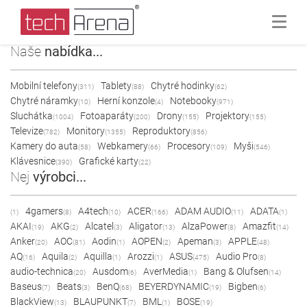
Naše
nabídka...
Mobilní telefony
Tablety
Chytré hodinky
(311)
(88)
(62)
Chytré náramky
Herní konzole
Notebooky
(10)
(4)
(971)
Sluchátka
Fotoaparáty
Drony
Projektory
(1004)
(200)
(155)
(155)
Televize
Monitory
Reproduktory
(782)
(1355)
(856)
Kamery do auta
Webkamery
Procesory
Myši
(58)
(66)
(109)
(546)
Klávesnice
Grafické karty
(390)
(22)
Nej
výrobci...
4gamers
A4tech
ACER
ADAM AUDIO
ADATA
(1)
(8)
(10)
(166)
(11)
(1)
AKAI
AKG
Alcatel
Aligator
AlzaPower
Amazfit
(19)
(2)
(3)
(13)
(8)
(14)
Anker
AOC
Aodin
AOPEN
Apeman
APPLE
(20)
(81)
(1)
(2)
(3)
(48)
AQ
Aquila
Aquilla
Arozzi
ASUS
Audio Pro
(16)
(2)
(1)
(1)
(475)
(8)
audio-technica
Ausdom
AverMedia
Bang & Olufsen
(20)
(6)
(1)
(14)
Baseus
Beats
BenQ
BEYERDYNAMIC
Bigben
(7)
(3)
(68)
(19)
(6)
BlackView
BLAUPUNKT
BML
BOSE
(13)
(7)
(1)
(19)