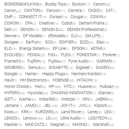
BOWERS&WILKINS
Buddy Toys
Buxton
Canon
(5)
(4)
(17)
(82)
Canon_
CANTON
Canyon
Carrera
CASIO
CAT
(2)
(8)
(11)
(1)
(8)
(1)
CMF
CONNECT IT
Corsair
Cougar
COWIN
(1)
(16)
(16)
(2)
(5)
COWON
CPA
Creative
Cubot
Datram Praha
(1)
(2)
(14)
(8)
(2)
Dell
DENON
DENON DJ
DENON Professional
(207)
(15)
(2)
(3)
Denver
DF Models
dfModels
DJI
DM.LIFE
(6)
(1)
(2)
(92)
(1)
Doogee
EarFun
ECG
EDIFIER
EIZO
Elac
(11)
(7)
(9)
(8)
(42)
(15)
ELO
Energy Sistem
EP Line
EPSON
eSTAR
(16)
(59)
(1)
(2)
(2)
EVOLVEO
FENDA
FiiO
FLEG
FONESTAR
Forever
(2)
(25)
(4)
(1)
(1)
(1)
FrameXX
Fujifilm
Fujitsu
Fyne Audio
GARMIN
(3)
(10)
(27)
(11)
(1)
GEMBIRD
Genius
GIGABYTE
Gigaset
GoGEN
(2)
(34)
(12)
(1)
(54)
Google
Hama
Happy Plugs
Harman/Kardon
(16)
(7)
(5)
(12)
Havit
HH Electronics
HISENSE
HITACHI
(7)
(4)
(35)
(13)
Honor Choice
Hori
HP
HTC
Huawei
Hubsan
(6)
(4)
(385)
(2)
(49)
(18)
HYPERX
Hyundai
CHASING-INNOVATION
iDance
(23)
(24)
(1)
(3)
iGET
iiyama
Insta360
Intezze
ION
JABRA
(2)
(94)
(2)
(11)
(3)
(34)
Jamara
JAMO
JBL
JOY-IT
JVC
Klipsch
(1)
(22)
(149)
(3)
(49)
(32)
Koss
KRK
KURZWEIL
Land Rover
Laney
LEA
(42)
(5)
(5)
(2)
(6)
(1)
LENCO
Lenovo
LG
Lithe Audio
LOGITECH
(2)
(254)
(245)
(11)
(28)
Mackie
MAD CATZ
Magnat
MAONO
Marshall
(16)
(4)
(14)
(1)
(22)