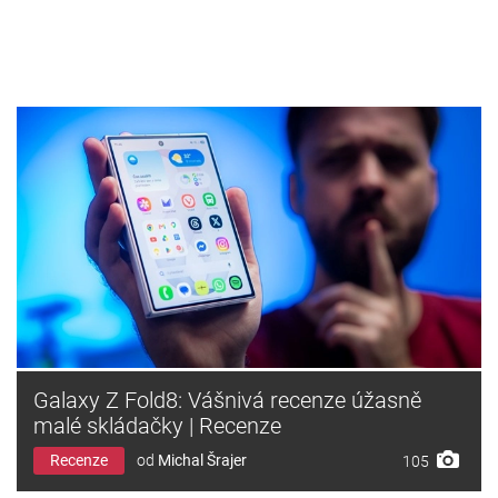
Galaxy Z Fold8: Vášnivá recenze úžasně
malé skládačky | Recenze
Recenze
od
Michal Šrajer
105