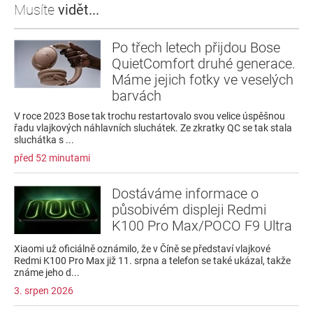
Musíte
vidět...
Po třech letech přijdou Bose
QuietComfort druhé generace.
Máme jejich fotky ve veselých
barvách
V roce 2023 Bose tak trochu restartovalo svou velice úspěšnou
řadu vlajkových náhlavních sluchátek. Ze zkratky QC se tak stala
sluchátka s ...
před 52 minutami
Dostáváme informace o
působivém displeji Redmi
K100 Pro Max/POCO F9 Ultra
Xiaomi už oficiálně oznámilo, že v Číně se představí vlajkové
Redmi K100 Pro Max již 11. srpna a telefon se také ukázal, takže
známe jeho d...
3. srpen 2026