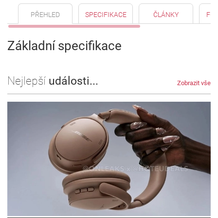
PŘEHLED
SPECIFIKACE
ČLÁNKY
FO
Základní specifikace
Nejlepší
události...
Zobrazit vše