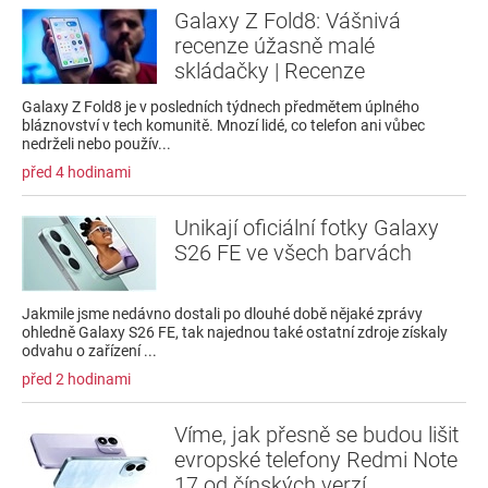
Galaxy Z Fold8: Vášnivá
recenze úžasně malé
skládačky | Recenze
Galaxy Z Fold8 je v posledních týdnech předmětem úplného
bláznovství v tech komunitě. Mnozí lidé, co telefon ani vůbec
nedrželi nebo použív...
před 4 hodinami
Unikají oficiální fotky Galaxy
S26 FE ve všech barvách
Jakmile jsme nedávno dostali po dlouhé době nějaké zprávy
ohledně Galaxy S26 FE, tak najednou také ostatní zdroje získaly
odvahu o zařízení ...
před 2 hodinami
Víme, jak přesně se budou lišit
evropské telefony Redmi Note
17 od čínských verzí