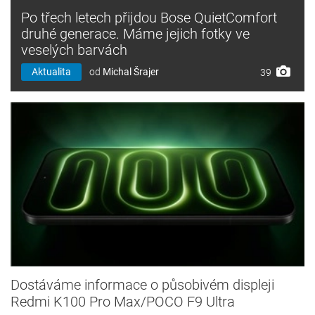
Po třech letech přijdou Bose QuietComfort
druhé generace. Máme jejich fotky ve
veselých barvách
Aktualita
od
Michal Šrajer
39
Dostáváme informace o působivém displeji
Redmi K100 Pro Max/POCO F9 Ultra