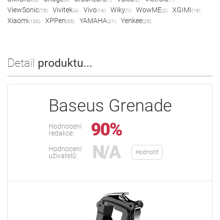
ViewSonic
Vivitek
Vivo
Wiky
WowME
XGIMI
(75)
(4)
(16)
(1)
(2)
(19)
Xiaomi
XPPen
YAMAHA
Yenkee
(100)
(35)
(21)
(25)
Detail
produktu...
Baseus Grenade
90%
Hodnocení
redakce:
N/A
Hodnocení
Hodnotit
uživatelů: