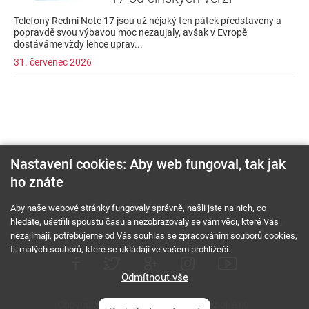
Telefony Redmi Note 17 jsou už nějaký ten pátek představeny a
popravdě svou výbavou moc nezaujaly, avšak v Evropě
dostáváme vždy lehce uprav...
31. červenec 2026
Nastavení cookies: Aby web fungoval, tak jak
ho znáte
O nás
RSS feed
Reklama
Aby naše webové stránky fungovaly správně, našli jste na nich, co
hledáte, ušetřili spoustu času a nezobrazovaly se vám věci, které Vás
Podmínky použití a ochrana soukromí
Cookies
Kariéra
nezajímají, potřebujeme od Vás souhlas se zpracováním souborů cookies,
tj. malých souborů, které se ukládají ve vašem prohlížeči.
Odmítnout vše
Copyright © 2000 - 2026 NetComp, spol. s r.o.