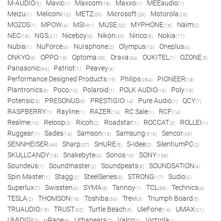
M-AUDIO
Mavic
Maxcom
Maxxo
MEEaudio
(5)
(1)
(18)
(1)
(1)
Meizu
Meliconi
METZ
Microsoft
Motorola
(1)
(12)
(20)
(26)
(26)
MOZOS
MPOW
MSI
MUSE
MYPHONE
Naim
(1)
(4)
(91)
(32)
(16)
(2)
NEC
NGS
Niceboy
Nikon
Ninco
Nokia
(16)
(21)
(6)
(33)
(5)
(17)
Nubia
NuForce
Nuraphone
Olympus
Oneplus
(1)
(4)
(2)
(10)
(4)
ONKYO
OPPO
Optoma
Orava
OUKITEL
OZONE
(6)
(16)
(38)
(34)
(1)
(5)
Panasonic
Patriot
Peavey
(94)
(1)
(4)
Performance Designed Products
Philips
PIONEER
(15)
(284)
(18)
Plantronics
Poco
Polaroid
POLK AUDIO
Poly
(8)
(10)
(1)
(19)
(18)
Potensic
PRESONUS
PRESTIGIO
Pure Audio
QCY
(3)
(6)
(14)
(1)
(7)
RASPBERRY
Rayline
RAZER
RC Sale
RCF
(1)
(1)
(14)
(1)
(14)
Realme
Reloop
Ricoh
Roadstar
ROCCAT
ROLLEI
(10)
(3)
(2)
(1)
(3)
(1)
Ruggear
Sades
Samson
Samsung
Sencor
(1)
(14)
(13)
(319)
(45)
SENNHEISER
Sharp
SHURE
S-Idee
SilentiumPC
(46)
(37)
(5)
(2)
(2)
SKULLCANDY
Snakebyte
Sonos
SONY
(18)
(4)
(10)
(136)
Soundeus
Soundmaster
Soundpeats
SOUNDSATION
(1)
(2)
(8)
(4)
Spin Master
Stagg
SteelSeries
STRONG
Sudio
(1)
(2)
(8)
(17)
(2)
Superlux
Swissten
SYMA
Tannoy
TCL
Technics
(7)
(4)
(6)
(1)
(68)
(4)
TESLA
THOMSON
Toshiba
Trevi
Triumph Board
(2)
(18)
(34)
(3)
(5)
TRUAUDIO
TRUST
Turtle Beach
UleFone
UMAX
(19)
(32)
(5)
(14)
(21)
UMIDIGI
uRage
Urbanears
Valco
Victrola
(2)
(6)
(7)
(2)
(1)