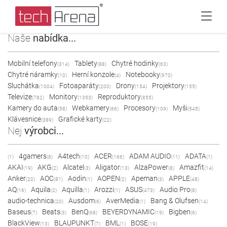
Naše
nabídka...
Mobilní telefony
Tablety
Chytré hodinky
(314)
(88)
(63)
Chytré náramky
Herní konzole
Notebooky
(10)
(4)
(970)
Sluchátka
Fotoaparáty
Drony
Projektory
(1004)
(200)
(154)
(155)
Televize
Monitory
Reproduktory
(782)
(1353)
(855)
Kamery do auta
Webkamery
Procesory
Myši
(58)
(66)
(109)
(545)
Klávesnice
Grafické karty
(389)
(22)
Nej
výrobci...
4gamers
A4tech
ACER
ADAM AUDIO
ADATA
(1)
(8)
(10)
(166)
(11)
(1)
AKAI
AKG
Alcatel
Aligator
AlzaPower
Amazfit
(19)
(2)
(3)
(13)
(8)
(14)
Anker
AOC
Aodin
AOPEN
Apeman
APPLE
(20)
(81)
(1)
(2)
(3)
(48)
AQ
Aquila
Aquilla
Arozzi
ASUS
Audio Pro
(16)
(2)
(1)
(1)
(473)
(8)
audio-technica
Ausdom
AverMedia
Bang & Olufsen
(20)
(6)
(1)
(14)
Baseus
Beats
BenQ
BEYERDYNAMIC
Bigben
(7)
(3)
(68)
(19)
(6)
BlackView
BLAUPUNKT
BML
BOSE
(13)
(7)
(1)
(19)