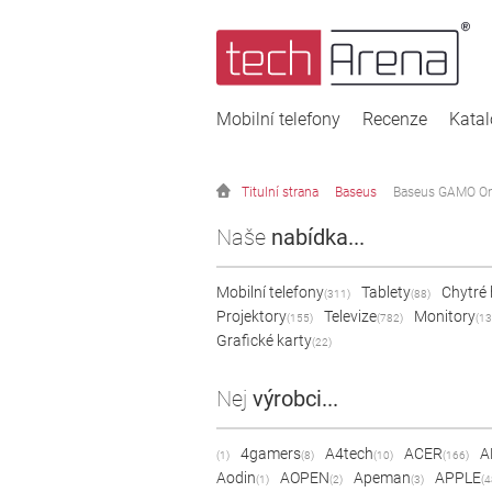
Mobilní telefony
Recenze
Kata
Titulní strana
Baseus
Baseus GAMO On
Naše
nabídka...
Mobilní telefony
Tablety
Chytré
(311)
(88)
Projektory
Televize
Monitory
(155)
(782)
(13
Grafické karty
(22)
Nej
výrobci...
4gamers
A4tech
ACER
A
(1)
(8)
(10)
(166)
Aodin
AOPEN
Apeman
APPLE
(1)
(2)
(3)
(4