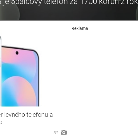
e 5palcový telefon za 1700 korun z ro
Reklama
r levného telefonu a
p
32