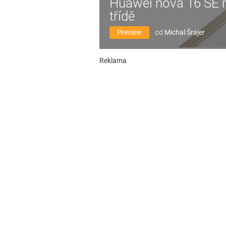
Huawei nova 16 SE má
třídě
Preview
od
Michal Šrajer
Reklama