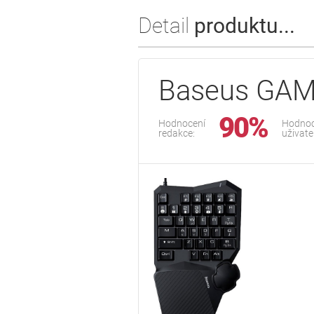
Detail
produktu...
Baseus GAM
90%
Hodnocení
Hodnoc
redakce:
uživate