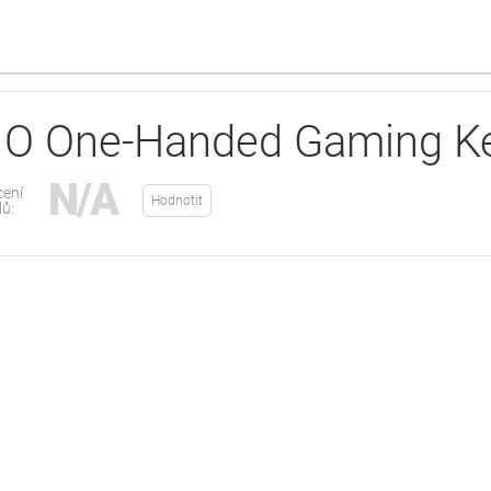
O One-Handed Gaming K
N/A
ení
Hodnotit
lů: