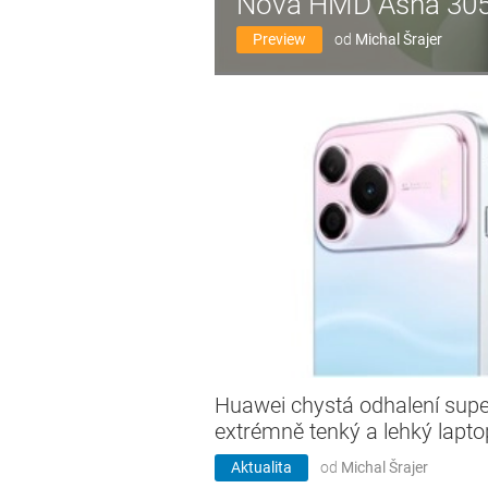
Nová HMD Asha 305 j
Preview
od
Michal Šrajer
Huawei chystá odhalení supe
extrémně tenký a lehký lapto
Aktualita
od
Michal Šrajer