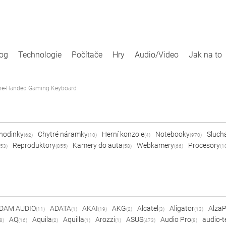
log
Technologie
Počítače
Hry
Audio/Video
Jak na to
e-Handed Gaming Keyboard
 hodinky
Chytré náramky
Herní konzole
Notebooky
Sluch
(62)
(10)
(4)
(970)
Reproduktory
Kamery do auta
Webkamery
Procesory
53)
(855)
(58)
(66)
(1
DAM AUDIO
ADATA
AKAI
AKG
Alcatel
Aligator
Alza
(11)
(1)
(19)
(2)
(3)
(13)
AQ
Aquila
Aquilla
Arozzi
ASUS
Audio Pro
audio-t
8)
(16)
(2)
(1)
(1)
(473)
(8)