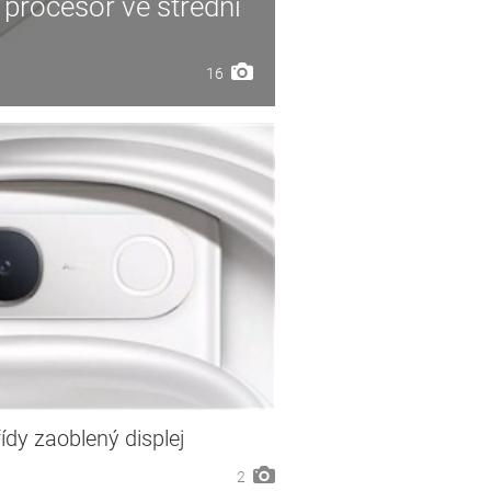
 procesor ve střední
16
řídy zaoblený displej
2