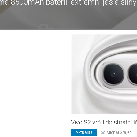
 8500mAh baterii, extrémní jas a silný
Vivo S2 vrátí do střední t
Aktualita
od
Michal Šrajer