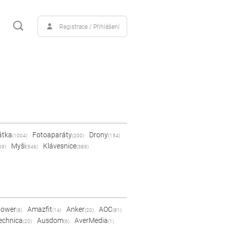
Registrace / Přihlášení
átka
Fotoaparáty
Drony
(1004)
(200)
(154)
Myši
Klávesnice
09)
(546)
(389)
Power
Amazfit
Anker
AOC
(8)
(14)
(20)
(81)
echnica
Ausdom
AverMedia
(20)
(6)
(1)