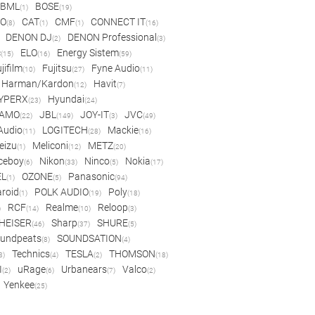
BML
BOSE
(1)
(19)
IO
CAT
CMF
CONNECT IT
(8)
(1)
(1)
(16)
DENON DJ
DENON Professional
(2)
(3)
c
ELO
Energy Sistem
(15)
(16)
(59)
jifilm
Fujitsu
Fyne Audio
(10)
(27)
(11)
Harman/Kardon
Havit
(12)
(7)
YPERX
Hyundai
(23)
(24)
AMO
JBL
JOY-IT
JVC
(22)
(149)
(3)
(49)
 Audio
LOGITECH
Mackie
(11)
(28)
(16)
eizu
Meliconi
METZ
(1)
(12)
(20)
ceboy
Nikon
Ninco
Nokia
(6)
(33)
(5)
(17)
EL
OZONE
Panasonic
(1)
(5)
(94)
aroid
POLK AUDIO
Poly
(1)
(19)
(18)
RCF
Realme
Reloop
)
(14)
(10)
(3)
HEISER
Sharp
SHURE
(46)
(37)
(5)
undpeats
SOUNDSATION
(8)
(4)
Technics
TESLA
THOMSON
8)
(4)
(2)
(18)
I
uRage
Urbanears
Valco
(2)
(6)
(7)
(2)
Yenkee
(25)