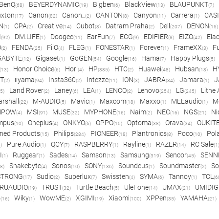
BenQ
BEYERDYNAMIC
Bigben
BlackView
BLAUPUNKT
(68)
(19)
(6)
(13)
(7)
xton
Canon
Canon_
CANTON
Canyon
Carrera
CAS
(17)
(82)
(2)
(8)
(11)
(1)
N
CPA
Creative
Cubot
Datram Praha
Dell
DENON
(1)
(2)
(14)
(8)
(2)
(207)
(15)
I
DM.LIFE
Doogee
EarFun
ECG
EDIFIER
EIZO
Ela
(92)
(1)
(11)
(7)
(9)
(8)
(42)
O
FENDA
FiiO
FLEG
FONESTAR
Forever
FrameXX
Fu
(2)
(25)
(4)
(1)
(1)
(1)
(3)
GABYTE
Gigaset
GoGEN
Google
Hama
Happy Plugs
(12)
(1)
(54)
(16)
(7)
(5)
Honor Choice
Hori
HP
HTC
Huawei
Hubsan
H
(13)
(6)
(4)
(385)
(2)
(48)
(18)
ET
iiyama
Insta360
Intezze
ION
JABRA
Jamara
J
(2)
(94)
(2)
(11)
(3)
(34)
(1)
Land Rover
Laney
LEA
LENCO
Lenovo
LG
Lithe
(5)
(2)
(6)
(1)
(2)
(254)
(245)
rshall
M-AUDIO
Mavic
Maxcom
Maxxo
MEEaudio
M
(22)
(5)
(1)
(18)
(1)
(1)
MPOW
MSI
MUSE
MYPHONE
Naim
NEC
NGS
Ni
(4)
(91)
(32)
(16)
(2)
(16)
(21)
mpus
Oneplus
ONKYO
OPPO
Optoma
Orava
OUKIT
(10)
(4)
(6)
(15)
(38)
(34)
ned Products
Philips
PIONEER
Plantronics
Poco
Pol
(15)
(284)
(18)
(8)
(10)
Pure Audio
QCY
RASPBERRY
Rayline
RAZER
RC Sale
)
(1)
(7)
(1)
(1)
(14)
(1
I
Ruggear
Sades
Samson
Samsung
Sencor
SENN
(1)
(1)
(14)
(13)
(319)
(45)
Snakebyte
Sonos
SONY
Soundeus
Soundmaster
So
8)
(4)
(10)
(136)
(1)
(2)
STRONG
Sudio
Superlux
Swissten
SYMA
Tannoy
TCL
(17)
(2)
(7)
(4)
(6)
(1)
(6
RUAUDIO
TRUST
Turtle Beach
UleFone
UMAX
UMIDIG
(19)
(32)
(5)
(14)
(21)
o
Wiky
WowME
XGIMI
Xiaomi
XPPen
YAMAHA
(16)
(1)
(2)
(19)
(100)
(35)
(21)