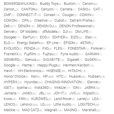
BOWERS&WILKINS
Buddy Toys
Buxton
Canon
(5)
(4)
(17)
(82)
Canon_
CANTON
Canyon
Carrera
CASIO
CAT
(2)
(8)
(11)
(1)
(8)
(1)
CMF
CONNECT IT
Corsair
Cougar
COWIN
(1)
(16)
(16)
(2)
(5)
COWON
CPA
Creative
Cubot
Datram Praha
(1)
(2)
(14)
(8)
(2)
Dell
DENON
DENON DJ
DENON Professional
(207)
(15)
(2)
(3)
Denver
DF Models
dfModels
DJI
DM.LIFE
(6)
(1)
(2)
(92)
(1)
Doogee
EarFun
ECG
EDIFIER
EIZO
Elac
(11)
(7)
(9)
(8)
(42)
(15)
ELO
Energy Sistem
EP Line
EPSON
eSTAR
(16)
(59)
(1)
(2)
(2)
EVOLVEO
FENDA
FiiO
FLEG
FONESTAR
Forever
(2)
(25)
(4)
(1)
(1)
(1)
FrameXX
Fujifilm
Fujitsu
Fyne Audio
GARMIN
(3)
(10)
(27)
(11)
(1)
GEMBIRD
Genius
GIGABYTE
Gigaset
GoGEN
(2)
(34)
(12)
(1)
(54)
Google
Hama
Happy Plugs
Harman/Kardon
(16)
(7)
(5)
(12)
Havit
HH Electronics
HISENSE
HITACHI
(7)
(4)
(35)
(13)
Honor Choice
Hori
HP
HTC
Huawei
Hubsan
(6)
(4)
(385)
(2)
(48)
(18)
HYPERX
Hyundai
CHASING-INNOVATION
iDance
(23)
(24)
(1)
(3)
iGET
iiyama
Insta360
Intezze
ION
JABRA
(2)
(94)
(2)
(11)
(3)
(34)
Jamara
JAMO
JBL
JOY-IT
JVC
Klipsch
(1)
(22)
(149)
(3)
(49)
(32)
Koss
KRK
KURZWEIL
Land Rover
Laney
LEA
(42)
(5)
(5)
(2)
(6)
(1)
LENCO
Lenovo
LG
Lithe Audio
LOGITECH
(2)
(254)
(245)
(11)
(28)
Mackie
MAD CATZ
Magnat
MAONO
Marshall
(16)
(4)
(14)
(1)
(22)