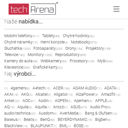
Naše
nabídka...
Mobilní telefony
Tablety
Chytré hodinky
(311)
(88)
(62)
Chytré náramky
Herní konzole
Notebooky
(10)
(4)
(970)
Sluchátka
Fotoaparáty
Drony
Projektory
(1004)
(200)
(154)
(155)
Televize
Monitory
Reproduktory
(782)
(1353)
(855)
Kamery do auta
Webkamery
Procesory
Myši
(58)
(66)
(109)
(546)
Klávesnice
Grafické karty
(389)
(22)
Nej
výrobci...
4gamers
A4tech
ACER
ADAM AUDIO
ADATA
(1)
(8)
(10)
(166)
(11)
(1)
AKAI
AKG
Alcatel
Aligator
AlzaPower
Amazfit
(19)
(2)
(3)
(13)
(8)
(14)
Anker
AOC
Aodin
AOPEN
Apeman
APPLE
(20)
(81)
(1)
(2)
(3)
(48)
AQ
Aquila
Aquilla
Arozzi
ASUS
Audio Pro
(16)
(2)
(1)
(1)
(473)
(8)
audio-technica
Ausdom
AverMedia
Bang & Olufsen
(20)
(6)
(1)
(14)
Baseus
Beats
BenQ
BEYERDYNAMIC
Bigben
(7)
(3)
(68)
(19)
(6)
BlackView
BLAUPUNKT
BML
BOSE
(13)
(7)
(1)
(19)