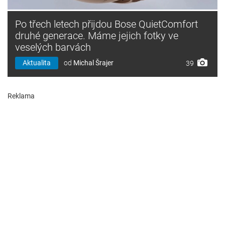
Po třech letech přijdou Bose QuietComfort
druhé generace. Máme jejich fotky ve
veselých barvách
Aktualita
od
Michal Šrajer
39
Reklama