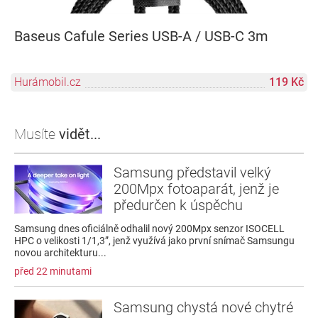
Baseus Cafule Series USB-A / USB-C 3m
Hurámobil.cz
119 Kč
Musíte
vidět...
Samsung představil velký
200Mpx fotoaparát, jenž je
předurčen k úspěchu
Samsung dnes oficiálně odhalil nový 200Mpx senzor ISOCELL
HPC o velikosti 1/1,3”, jenž využívá jako první snímač Samsungu
novou architekturu...
před 22 minutami
Samsung chystá nové chytré