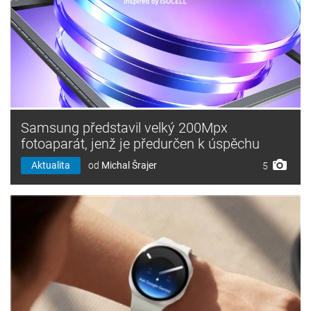
Samsung představil velký 200Mpx
fotoaparát, jenž je předurčen k úspěchu
Aktualita
od
Michal Šrajer
5