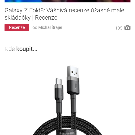
Galaxy Z Fold8: Vášnivá recenze úžasně malé
skládačky | Recenze
Recenze
od
Michal Šrajer
105
Kde
koupit...