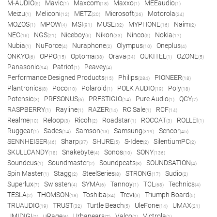
M-AUDIO
Mavic
Maxcom
Maxxo
MEEaudio
(5)
(1)
(18)
(1)
(1)
Meizu
Meliconi
METZ
Microsoft
Motorola
(1)
(12)
(20)
(26)
(24)
MOZOS
MPOW
MSI
MUSE
MYPHONE
Naim
(1)
(4)
(91)
(32)
(16)
(2)
NEC
NGS
Niceboy
Nikon
Ninco
Nokia
(16)
(21)
(6)
(33)
(5)
(17)
Nubia
NuForce
Nuraphone
Olympus
Oneplus
(1)
(4)
(2)
(10)
(4)
ONKYO
OPPO
Optoma
Orava
OUKITEL
OZONE
(6)
(15)
(38)
(34)
(1)
(5)
Panasonic
Patriot
Peavey
(94)
(1)
(4)
Performance Designed Products
Philips
PIONEER
(15)
(284)
(18)
Plantronics
Poco
Polaroid
POLK AUDIO
Poly
(8)
(10)
(1)
(19)
(18)
Potensic
PRESONUS
PRESTIGIO
Pure Audio
QCY
(3)
(6)
(14)
(1)
(7)
RASPBERRY
Rayline
RAZER
RC Sale
RCF
(1)
(1)
(14)
(1)
(14)
Realme
Reloop
Ricoh
Roadstar
ROCCAT
ROLLEI
(10)
(3)
(2)
(1)
(3)
(1)
Ruggear
Sades
Samson
Samsung
Sencor
(1)
(14)
(13)
(319)
(45)
SENNHEISER
Sharp
SHURE
S-Idee
SilentiumPC
(46)
(37)
(5)
(2)
(2)
SKULLCANDY
Snakebyte
Sonos
SONY
(18)
(4)
(10)
(136)
Soundeus
Soundmaster
Soundpeats
SOUNDSATION
(1)
(2)
(8)
(4)
Spin Master
Stagg
SteelSeries
STRONG
Sudio
(1)
(2)
(8)
(17)
(2)
Superlux
Swissten
SYMA
Tannoy
TCL
Technics
(7)
(4)
(6)
(1)
(68)
(4)
TESLA
THOMSON
Toshiba
Trevi
Triumph Board
(2)
(18)
(34)
(3)
(5)
TRUAUDIO
TRUST
Turtle Beach
UleFone
UMAX
(19)
(32)
(5)
(14)
(21)
UMIDIGI
uRage
Urbanears
Valco
Victrola
(2)
(6)
(7)
(2)
(1)