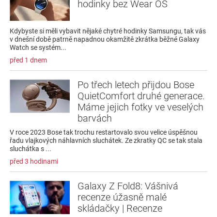
hodinky bez Wear OS
Kdybyste si měli vybavit nějaké chytré hodinky Samsungu, tak vás
v dnešní době patrně napadnou okamžitě zkrátka běžné Galaxy
Watch se systém...
před 1 dnem
Po třech letech přijdou Bose
QuietComfort druhé generace.
Máme jejich fotky ve veselých
barvách
V roce 2023 Bose tak trochu restartovalo svou velice úspěšnou
řadu vlajkových náhlavních sluchátek. Ze zkratky QC se tak stala
sluchátka s ...
před 3 hodinami
Galaxy Z Fold8: Vášnivá
recenze úžasně malé
skládačky | Recenze