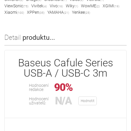
ViewSonic
Vivitek
Vivo
Wiky
WowME
XGIMI
(75)
(4)
(16)
(1)
(2)
(19)
Xiaomi
XPPen
YAMAHA
Yenkee
(100)
(35)
(21)
(25)
Detail
produktu...
Baseus Cafule Series
USB-A / USB-C 3m
90%
Hodnocení
redakce:
N/A
Hodnocení
Hodnotit
uživatelů: