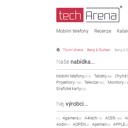
Mobilní telefony
Recenze
Kata
Titulní strana
Bang & Olufsen
Bang & 
Naše
nabídka...
Mobilní telefony
Tablety
Chytré
(315)
(88)
Projektory
Televize
Monitory
(155)
(782)
(13
Grafické karty
(22)
Nej
výrobci...
4gamers
A4tech
ACER
A
(1)
(8)
(10)
(166)
Aodin
AOPEN
Apeman
APPLE
(1)
(2)
(3)
(4