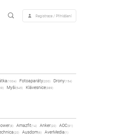
Registrace / Přihlášení
átka
Fotoaparáty
Drony
(1004)
(200)
(154)
Myši
Klávesnice
09)
(545)
(389)
Power
Amazfit
Anker
AOC
(8)
(14)
(20)
(81)
echnica
Ausdom
AverMedia
(20)
(6)
(1)