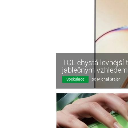
TCL chystá levnější
jablečným vzhledem
Spekulace
od
Michal Šrajer