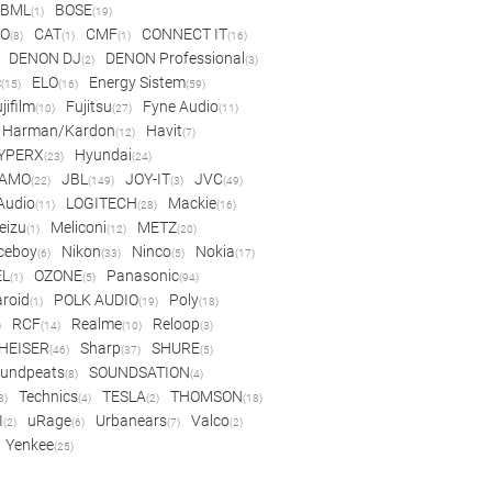
BML
BOSE
(1)
(19)
IO
CAT
CMF
CONNECT IT
(8)
(1)
(1)
(16)
DENON DJ
DENON Professional
(2)
(3)
c
ELO
Energy Sistem
(15)
(16)
(59)
jifilm
Fujitsu
Fyne Audio
(10)
(27)
(11)
Harman/Kardon
Havit
(12)
(7)
YPERX
Hyundai
(23)
(24)
AMO
JBL
JOY-IT
JVC
(22)
(149)
(3)
(49)
 Audio
LOGITECH
Mackie
(11)
(28)
(16)
eizu
Meliconi
METZ
(1)
(12)
(20)
ceboy
Nikon
Ninco
Nokia
(6)
(33)
(5)
(17)
EL
OZONE
Panasonic
(1)
(5)
(94)
aroid
POLK AUDIO
Poly
(1)
(19)
(18)
RCF
Realme
Reloop
)
(14)
(10)
(3)
HEISER
Sharp
SHURE
(46)
(37)
(5)
undpeats
SOUNDSATION
(8)
(4)
Technics
TESLA
THOMSON
8)
(4)
(2)
(18)
I
uRage
Urbanears
Valco
(2)
(6)
(7)
(2)
Yenkee
(25)