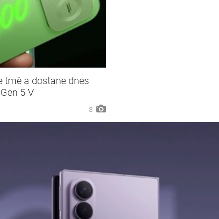
e tmě a dostane dnes
 Gen 5 V
8