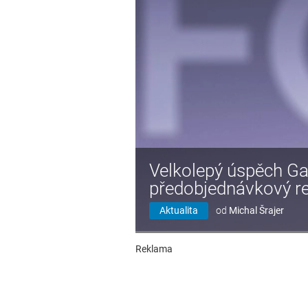
Velkolepý úspěch Ga
předobjednávkový r
Aktualita
od
Michal Šrajer
Reklama