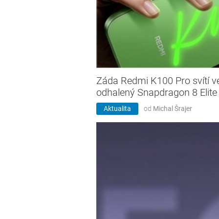
Záda Redmi K100 Pro svítí v
odhalený Snapdragon 8 Elite
Aktualita
od
Michal Šrajer