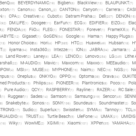
BenQ
BEYERDYNAMIC
Bigben
BlackView
BLAUPUNKT
(68)
(19)
(6)
(13)
(7)
xton
Canon
Canon_
CANTON
Canyon
Carrera
CAS
(17)
(82)
(2)
(8)
(11)
(1)
N
CPA
Creative
Cubot
Datram Praha
Dell
DENON
(1)
(2)
(14)
(8)
(2)
(207)
(15)
I
DM.LIFE
Doogee
EarFun
ECG
EDIFIER
EIZO
Ela
(92)
(1)
(11)
(7)
(9)
(8)
(42)
O
FENDA
FiiO
FLEG
FONESTAR
Forever
FrameXX
Fu
(2)
(25)
(4)
(1)
(1)
(1)
(3)
GABYTE
Gigaset
GoGEN
Google
Hama
Happy Plugs
(12)
(1)
(54)
(16)
(7)
(5)
Honor Choice
Hori
HP
HTC
Huawei
Hubsan
H
(13)
(6)
(4)
(385)
(2)
(49)
(18)
ET
iiyama
Insta360
Intezze
ION
JABRA
Jamara
J
(2)
(94)
(2)
(11)
(3)
(34)
(1)
Land Rover
Laney
LEA
LENCO
Lenovo
LG
Lithe
(5)
(2)
(6)
(1)
(2)
(254)
(245)
rshall
M-AUDIO
Mavic
Maxcom
Maxxo
MEEaudio
M
(22)
(5)
(1)
(18)
(1)
(1)
MPOW
MSI
MUSE
MYPHONE
Naim
NEC
NGS
Ni
(4)
(91)
(32)
(16)
(2)
(16)
(21)
mpus
Oneplus
ONKYO
OPPO
Optoma
Orava
OUKIT
(10)
(4)
(6)
(16)
(38)
(34)
ned Products
Philips
PIONEER
Plantronics
Poco
Pol
(15)
(284)
(18)
(8)
(10)
Pure Audio
QCY
RASPBERRY
Rayline
RAZER
RC Sale
)
(1)
(7)
(1)
(1)
(14)
(1
I
Ruggear
Sades
Samson
Samsung
Sencor
SENN
(1)
(1)
(14)
(13)
(319)
(45)
Snakebyte
Sonos
SONY
Soundeus
Soundmaster
So
8)
(4)
(10)
(136)
(1)
(2)
STRONG
Sudio
Superlux
Swissten
SYMA
Tannoy
TCL
(17)
(2)
(7)
(4)
(6)
(1)
(6
RUAUDIO
TRUST
Turtle Beach
UleFone
UMAX
UMIDIG
(19)
(32)
(5)
(14)
(21)
o
Wiky
WowME
XGIMI
Xiaomi
XPPen
YAMAHA
(16)
(1)
(2)
(19)
(101)
(35)
(21)