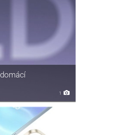
l domácí
1