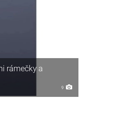
mi rámečky a
9