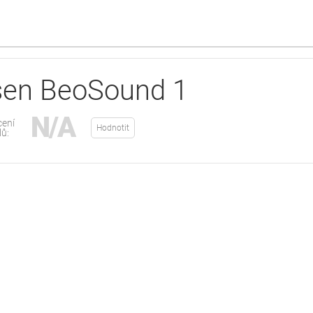
sen BeoSound 1
N/A
ení
Hodnotit
lů: