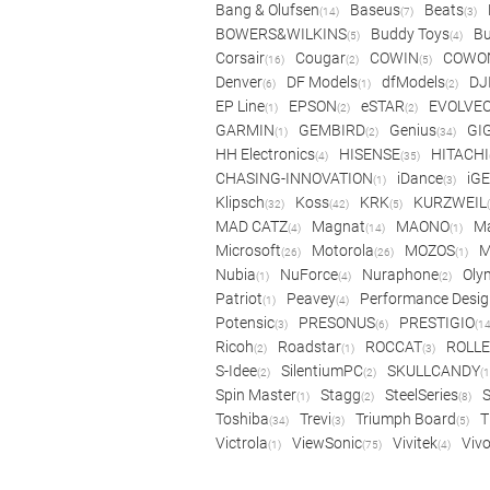
Bang & Olufsen
Baseus
Beats
(14)
(7)
(3)
BOWERS&WILKINS
Buddy Toys
Bu
(5)
(4)
Corsair
Cougar
COWIN
COWO
(16)
(2)
(5)
Denver
DF Models
dfModels
DJ
(6)
(1)
(2)
EP Line
EPSON
eSTAR
EVOLVE
(1)
(2)
(2)
GARMIN
GEMBIRD
Genius
GI
(1)
(2)
(34)
HH Electronics
HISENSE
HITACHI
(4)
(35)
CHASING-INNOVATION
iDance
iG
(1)
(3)
Klipsch
Koss
KRK
KURZWEIL
(32)
(42)
(5)
MAD CATZ
Magnat
MAONO
Ma
(4)
(14)
(1)
Microsoft
Motorola
MOZOS
(26)
(26)
(1)
Nubia
NuForce
Nuraphone
Oly
(1)
(4)
(2)
Patriot
Peavey
Performance Desig
(1)
(4)
Potensic
PRESONUS
PRESTIGIO
(3)
(6)
(14
Ricoh
Roadstar
ROCCAT
ROLLE
(2)
(1)
(3)
S-Idee
SilentiumPC
SKULLCANDY
(2)
(2)
(1
Spin Master
Stagg
SteelSeries
(1)
(2)
(8)
Toshiba
Trevi
Triumph Board
T
(34)
(3)
(5)
Victrola
ViewSonic
Vivitek
Viv
(1)
(75)
(4)