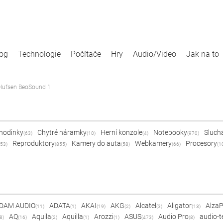
log
Technologie
Počítače
Hry
Audio/Video
Jak na to
Olufsen BeoSound 1
 hodinky
Chytré náramky
Herní konzole
Notebooky
Sluch
(63)
(10)
(4)
(970)
Reproduktory
Kamery do auta
Webkamery
Procesory
53)
(855)
(58)
(66)
(1
DAM AUDIO
ADATA
AKAI
AKG
Alcatel
Aligator
Alza
(11)
(1)
(19)
(2)
(3)
(13)
AQ
Aquila
Aquilla
Arozzi
ASUS
Audio Pro
audio-t
8)
(16)
(2)
(1)
(1)
(473)
(8)