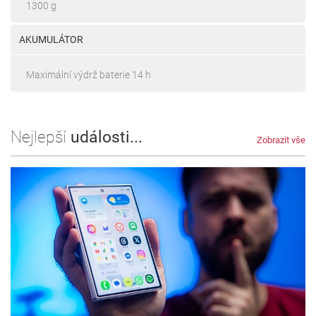
1300 g
AKUMULÁTOR
Maximální výdrž baterie 14 h
Nejlepší
události...
Zobrazit vše