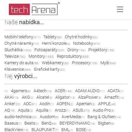
Naše
nabídka...
Mobilní telefony
Tablety
Chytré hodinky
(311)
(88)
(62)
Chytré náramky
Herní konzole
Notebooky
(10)
(4)
(970)
Sluchátka
Fotoaparáty
Drony
Projektory
(1004)
(200)
(154)
(155)
Televize
Monitory
Reproduktory
(782)
(1353)
(855)
Kamery do auta
Webkamery
Procesory
Myši
(58)
(66)
(109)
(546)
Klávesnice
Grafické karty
(389)
(22)
Nej
výrobci...
4gamers
A4tech
ACER
ADAM AUDIO
ADATA
(1)
(8)
(10)
(166)
(11)
(1)
AKAI
AKG
Alcatel
Aligator
AlzaPower
Amazfit
(19)
(2)
(3)
(13)
(8)
(14)
Anker
AOC
Aodin
AOPEN
Apeman
APPLE
(20)
(81)
(1)
(2)
(3)
(48)
AQ
Aquila
Aquilla
Arozzi
ASUS
Audio Pro
(16)
(2)
(1)
(1)
(473)
(8)
audio-technica
Ausdom
AverMedia
Bang & Olufsen
(20)
(6)
(1)
(14)
Baseus
Beats
BenQ
BEYERDYNAMIC
Bigben
(7)
(3)
(68)
(19)
(6)
BlackView
BLAUPUNKT
BML
BOSE
(13)
(7)
(1)
(19)