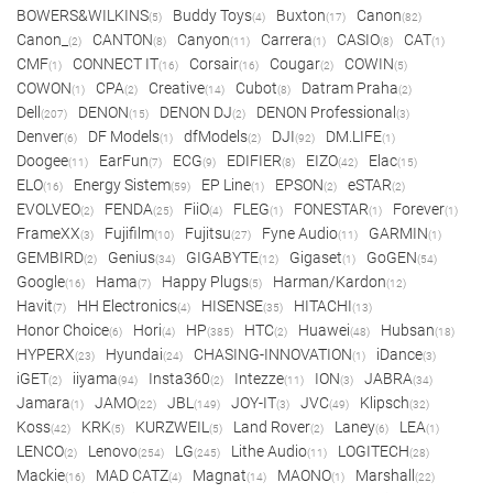
BOWERS&WILKINS
Buddy Toys
Buxton
Canon
(5)
(4)
(17)
(82)
Canon_
CANTON
Canyon
Carrera
CASIO
CAT
(2)
(8)
(11)
(1)
(8)
(1)
CMF
CONNECT IT
Corsair
Cougar
COWIN
(1)
(16)
(16)
(2)
(5)
COWON
CPA
Creative
Cubot
Datram Praha
(1)
(2)
(14)
(8)
(2)
Dell
DENON
DENON DJ
DENON Professional
(207)
(15)
(2)
(3)
Denver
DF Models
dfModels
DJI
DM.LIFE
(6)
(1)
(2)
(92)
(1)
Doogee
EarFun
ECG
EDIFIER
EIZO
Elac
(11)
(7)
(9)
(8)
(42)
(15)
ELO
Energy Sistem
EP Line
EPSON
eSTAR
(16)
(59)
(1)
(2)
(2)
EVOLVEO
FENDA
FiiO
FLEG
FONESTAR
Forever
(2)
(25)
(4)
(1)
(1)
(1)
FrameXX
Fujifilm
Fujitsu
Fyne Audio
GARMIN
(3)
(10)
(27)
(11)
(1)
GEMBIRD
Genius
GIGABYTE
Gigaset
GoGEN
(2)
(34)
(12)
(1)
(54)
Google
Hama
Happy Plugs
Harman/Kardon
(16)
(7)
(5)
(12)
Havit
HH Electronics
HISENSE
HITACHI
(7)
(4)
(35)
(13)
Honor Choice
Hori
HP
HTC
Huawei
Hubsan
(6)
(4)
(385)
(2)
(48)
(18)
HYPERX
Hyundai
CHASING-INNOVATION
iDance
(23)
(24)
(1)
(3)
iGET
iiyama
Insta360
Intezze
ION
JABRA
(2)
(94)
(2)
(11)
(3)
(34)
Jamara
JAMO
JBL
JOY-IT
JVC
Klipsch
(1)
(22)
(149)
(3)
(49)
(32)
Koss
KRK
KURZWEIL
Land Rover
Laney
LEA
(42)
(5)
(5)
(2)
(6)
(1)
LENCO
Lenovo
LG
Lithe Audio
LOGITECH
(2)
(254)
(245)
(11)
(28)
Mackie
MAD CATZ
Magnat
MAONO
Marshall
(16)
(4)
(14)
(1)
(22)