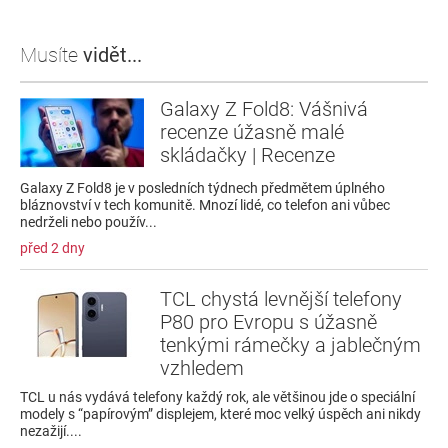
Musíte
vidět...
Galaxy Z Fold8: Vášnivá
recenze úžasně malé
skládačky | Recenze
Galaxy Z Fold8 je v posledních týdnech předmětem úplného
bláznovství v tech komunitě. Mnozí lidé, co telefon ani vůbec
nedrželi nebo použív...
před 2 dny
TCL chystá levnější telefony
P80 pro Evropu s úžasně
tenkými rámečky a jablečným
vzhledem
TCL u nás vydává telefony každý rok, ale většinou jde o speciální
modely s “papírovým” displejem, které moc velký úspěch ani nikdy
nezažijí....