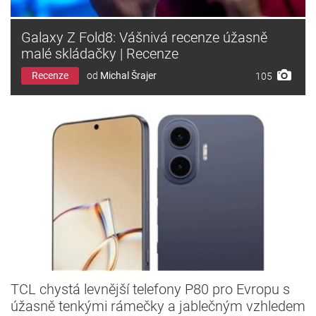
Galaxy Z Fold8: Vášnivá recenze úžasně
malé skládačky | Recenze
Recenze
od
Michal Šrajer
105
TCL chystá levnější telefony P80 pro Evropu s
úžasně tenkými rámečky a jablečným vzhledem