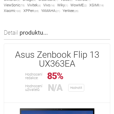
ViewSonic
Vivitek
Vivo
Wiky
WowME
XGIMI
(75)
(4)
(16)
(1)
(2)
(19)
Xiaomi
XPPen
YAMAHA
Yenkee
(100)
(35)
(21)
(25)
Detail
produktu...
Asus Zenbook Flip 13
UX363EA
85%
Hodnocení
redakce:
N/A
Hodnocení
Hodnotit
uživatelů: