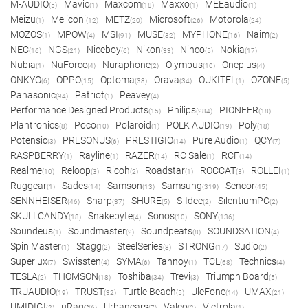
M-AUDIO
Mavic
Maxcom
Maxxo
MEEaudio
(5)
(1)
(18)
(1)
(1)
Meizu
Meliconi
METZ
Microsoft
Motorola
(1)
(12)
(20)
(26)
(24)
MOZOS
MPOW
MSI
MUSE
MYPHONE
Naim
(1)
(4)
(91)
(32)
(16)
(2)
NEC
NGS
Niceboy
Nikon
Ninco
Nokia
(16)
(21)
(6)
(33)
(5)
(17)
Nubia
NuForce
Nuraphone
Olympus
Oneplus
(1)
(4)
(2)
(10)
(4)
ONKYO
OPPO
Optoma
Orava
OUKITEL
OZONE
(6)
(15)
(38)
(34)
(1)
(5)
Panasonic
Patriot
Peavey
(94)
(1)
(4)
Performance Designed Products
Philips
PIONEER
(15)
(284)
(18)
Plantronics
Poco
Polaroid
POLK AUDIO
Poly
(8)
(10)
(1)
(19)
(18)
Potensic
PRESONUS
PRESTIGIO
Pure Audio
QCY
(3)
(6)
(14)
(1)
(7)
RASPBERRY
Rayline
RAZER
RC Sale
RCF
(1)
(1)
(14)
(1)
(14)
Realme
Reloop
Ricoh
Roadstar
ROCCAT
ROLLEI
(10)
(3)
(2)
(1)
(3)
(1)
Ruggear
Sades
Samson
Samsung
Sencor
(1)
(14)
(13)
(319)
(45)
SENNHEISER
Sharp
SHURE
S-Idee
SilentiumPC
(46)
(37)
(5)
(2)
(2)
SKULLCANDY
Snakebyte
Sonos
SONY
(18)
(4)
(10)
(136)
Soundeus
Soundmaster
Soundpeats
SOUNDSATION
(1)
(2)
(8)
(4)
Spin Master
Stagg
SteelSeries
STRONG
Sudio
(1)
(2)
(8)
(17)
(2)
Superlux
Swissten
SYMA
Tannoy
TCL
Technics
(7)
(4)
(6)
(1)
(68)
(4)
TESLA
THOMSON
Toshiba
Trevi
Triumph Board
(2)
(18)
(34)
(3)
(5)
TRUAUDIO
TRUST
Turtle Beach
UleFone
UMAX
(19)
(32)
(5)
(14)
(21)
UMIDIGI
uRage
Urbanears
Valco
Victrola
(2)
(6)
(7)
(2)
(1)