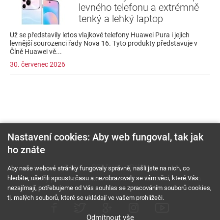
levného telefonu a extrémně
tenký a lehký laptop
Už se představily letos vlajkové telefony Huawei Pura i jejich
levnější sourozenci řady Nova 16. Tyto produkty představuje v
Číně Huawei vě...
30. červenec 2026
Nastavení cookies: Aby web fungoval, tak jak
ho znáte
O nás
RSS feed
Reklama
Aby naše webové stránky fungovaly správně, našli jste na nich, co
hledáte, ušetřili spoustu času a nezobrazovaly se vám věci, které Vás
Podmínky použití a ochrana soukromí
Cookies
Kariéra
nezajímají, potřebujeme od Vás souhlas se zpracováním souborů cookies,
tj. malých souborů, které se ukládají ve vašem prohlížeči.
Odmítnout vše