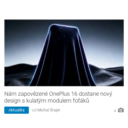
Nám zapovězené OnePlus 16 dostane nový
design s kulatým modulem foťáků
Aktualita
od
Michal Šrajer
4