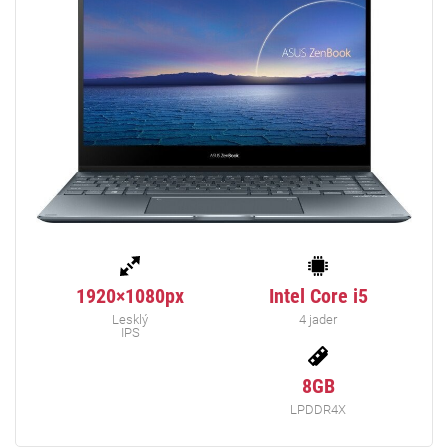
1920×1080px
Intel Core i5
Lesklý
4 jader
IPS
8GB
LPDDR4X