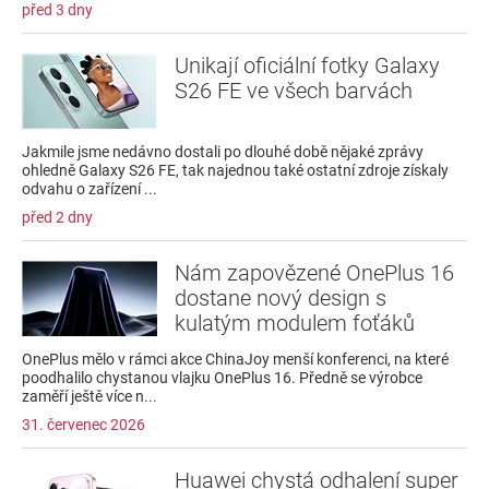
před 3 dny
Unikají oficiální fotky Galaxy
S26 FE ve všech barvách
Jakmile jsme nedávno dostali po dlouhé době nějaké zprávy
ohledně Galaxy S26 FE, tak najednou také ostatní zdroje získaly
odvahu o zařízení ...
před 2 dny
Nám zapovězené OnePlus 16
dostane nový design s
kulatým modulem foťáků
OnePlus mělo v rámci akce ChinaJoy menší konferenci, na které
poodhalilo chystanou vlajku OnePlus 16. Předně se výrobce
zaměří ještě více n...
31. červenec 2026
Huawei chystá odhalení super