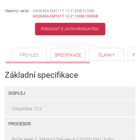
Všechny verze:
UX363EA-EM111T 13.3";8GB;512GB
UX363EA-EM191T 13.3";16GB;1000GB
POROVNAT S JINÝM PRODUKTEM
PŘEHLED
SPECIFIKACE
ČLÁNKY
FO
Základní specifikace
DISPLEJ
Úhlopříčka 13.3 "
PROCESOR
Počet jader 4, Základní frekvence 2.42400 GHz, Turbo