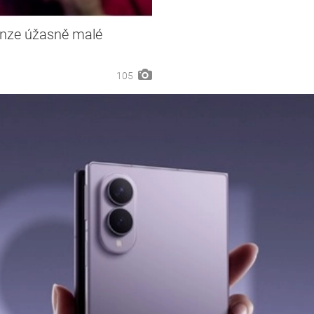
enze úžasně malé
105