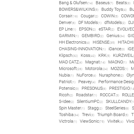
Bang & Olufsen
Baseus
Beats
(14)
(7)
(3)
BOWERS&WILKINS
Buddy Toys
Bu
(5)
(4)
Corsair
Cougar
COWIN
COWO
(16)
(2)
(5)
Denver
DF Models
dfModels
DJ
(6)
(1)
(2)
EP Line
EPSON
eSTAR
EVOLVE
(1)
(2)
(2)
GARMIN
GEMBIRD
Genius
GI
(1)
(2)
(34)
HH Electronics
HISENSE
HITACHI
(4)
(35)
CHASING-INNOVATION
iDance
iG
(1)
(3)
Klipsch
Koss
KRK
KURZWEIL
(32)
(42)
(5)
MAD CATZ
Magnat
MAONO
Ma
(4)
(14)
(1)
Microsoft
Motorola
MOZOS
(26)
(24)
(1)
Nubia
NuForce
Nuraphone
Oly
(1)
(4)
(2)
Patriot
Peavey
Performance Desig
(1)
(4)
Potensic
PRESONUS
PRESTIGIO
(3)
(6)
(14
Ricoh
Roadstar
ROCCAT
ROLLE
(2)
(1)
(3)
S-Idee
SilentiumPC
SKULLCANDY
(2)
(2)
(1
Spin Master
Stagg
SteelSeries
(1)
(2)
(8)
Toshiba
Trevi
Triumph Board
T
(34)
(3)
(5)
Victrola
ViewSonic
Vivitek
Viv
(1)
(75)
(4)