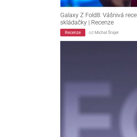
Galaxy Z Fold8: Vášnivá rec
skládačky | Recenze
Recenze
od
Michal Šrajer