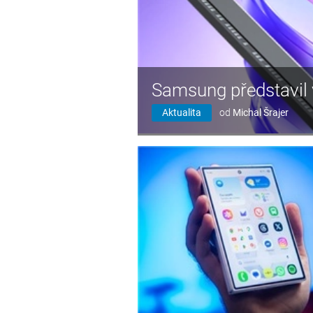
Samsung představil 
Aktualita
od
Michal Šrajer