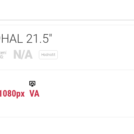
HAL 21.5"
N/A
ení
Hodnotit
lů:
1080px
VA