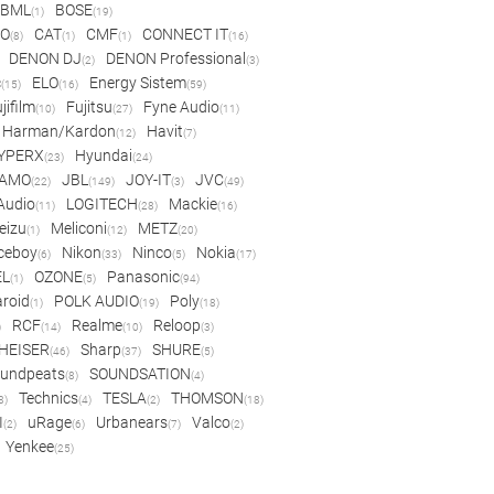
BML
BOSE
(1)
(19)
IO
CAT
CMF
CONNECT IT
(8)
(1)
(1)
(16)
DENON DJ
DENON Professional
(2)
(3)
c
ELO
Energy Sistem
(15)
(16)
(59)
jifilm
Fujitsu
Fyne Audio
(10)
(27)
(11)
Harman/Kardon
Havit
(12)
(7)
YPERX
Hyundai
(23)
(24)
AMO
JBL
JOY-IT
JVC
(22)
(149)
(3)
(49)
 Audio
LOGITECH
Mackie
(11)
(28)
(16)
eizu
Meliconi
METZ
(1)
(12)
(20)
ceboy
Nikon
Ninco
Nokia
(6)
(33)
(5)
(17)
EL
OZONE
Panasonic
(1)
(5)
(94)
aroid
POLK AUDIO
Poly
(1)
(19)
(18)
RCF
Realme
Reloop
)
(14)
(10)
(3)
HEISER
Sharp
SHURE
(46)
(37)
(5)
undpeats
SOUNDSATION
(8)
(4)
Technics
TESLA
THOMSON
8)
(4)
(2)
(18)
I
uRage
Urbanears
Valco
(2)
(6)
(7)
(2)
Yenkee
(25)