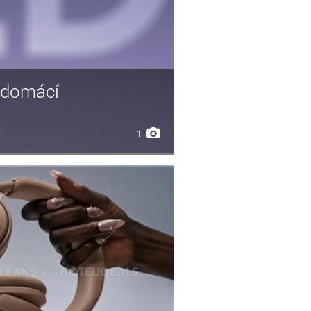
l domácí
1