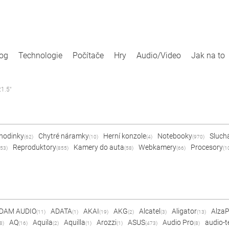
log
Technologie
Počítače
Hry
Audio/Video
Jak na to
1.5"
 hodinky
Chytré náramky
Herní konzole
Notebooky
Sluch
(62)
(10)
(4)
(970)
Reproduktory
Kamery do auta
Webkamery
Procesory
53)
(855)
(58)
(66)
(1
DAM AUDIO
ADATA
AKAI
AKG
Alcatel
Aligator
Alza
(11)
(1)
(19)
(2)
(3)
(13)
AQ
Aquila
Aquilla
Arozzi
ASUS
Audio Pro
audio-t
8)
(16)
(2)
(1)
(1)
(473)
(8)