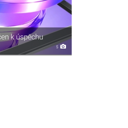
čen k úspěchu
5