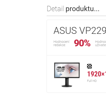
Detail
produktu...
ASUS VP229
90%
Hodnocení
Hodnoc
redakce:
uživate
1920×
Full HD