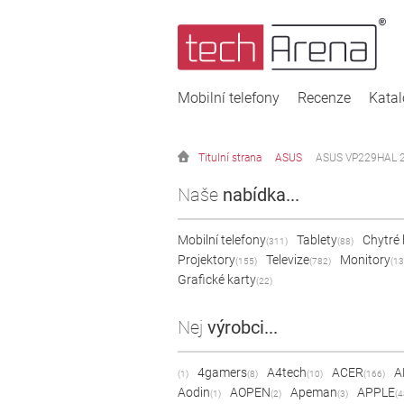
Mobilní telefony
Recenze
Kata
Titulní strana
ASUS
ASUS VP229HAL 2
Naše
nabídka...
Mobilní telefony
Tablety
Chytré
(311)
(88)
Projektory
Televize
Monitory
(155)
(782)
(13
Grafické karty
(22)
Nej
výrobci...
4gamers
A4tech
ACER
A
(1)
(8)
(10)
(166)
Aodin
AOPEN
Apeman
APPLE
(1)
(2)
(3)
(4