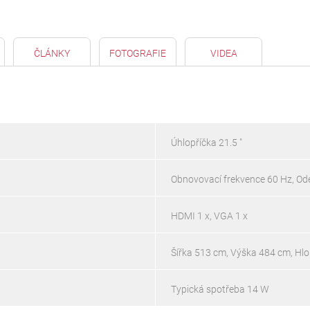
ČLÁNKY
FOTOGRAFIE
VIDEA
Úhlopříčka 21.5 "
Obnovovací frekvence 60 Hz, Od
HDMI 1 x, VGA 1 x
Šířka 513 cm, Výška 484 cm, Hl
Typická spotřeba 14 W