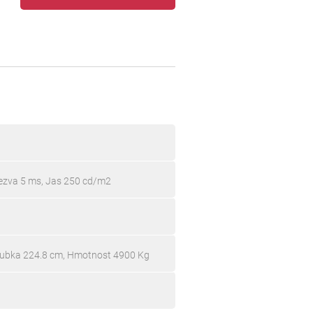
ezva 5 ms, Jas 250 cd/m2
oubka 224.8 cm, Hmotnost 4900 Kg