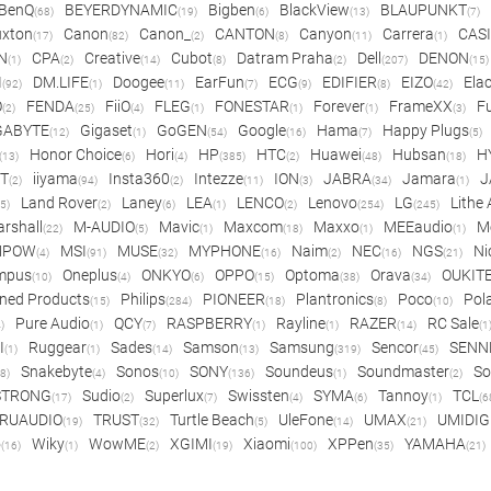
BenQ
BEYERDYNAMIC
Bigben
BlackView
BLAUPUNKT
(68)
(19)
(6)
(13)
(7)
xton
Canon
Canon_
CANTON
Canyon
Carrera
CAS
(17)
(82)
(2)
(8)
(11)
(1)
N
CPA
Creative
Cubot
Datram Praha
Dell
DENON
(1)
(2)
(14)
(8)
(2)
(207)
(15)
I
DM.LIFE
Doogee
EarFun
ECG
EDIFIER
EIZO
Ela
(92)
(1)
(11)
(7)
(9)
(8)
(42)
O
FENDA
FiiO
FLEG
FONESTAR
Forever
FrameXX
Fu
(2)
(25)
(4)
(1)
(1)
(1)
(3)
GABYTE
Gigaset
GoGEN
Google
Hama
Happy Plugs
(12)
(1)
(54)
(16)
(7)
(5)
Honor Choice
Hori
HP
HTC
Huawei
Hubsan
H
(13)
(6)
(4)
(385)
(2)
(48)
(18)
ET
iiyama
Insta360
Intezze
ION
JABRA
Jamara
J
(2)
(94)
(2)
(11)
(3)
(34)
(1)
Land Rover
Laney
LEA
LENCO
Lenovo
LG
Lithe
(5)
(2)
(6)
(1)
(2)
(254)
(245)
rshall
M-AUDIO
Mavic
Maxcom
Maxxo
MEEaudio
M
(22)
(5)
(1)
(18)
(1)
(1)
MPOW
MSI
MUSE
MYPHONE
Naim
NEC
NGS
Ni
(4)
(91)
(32)
(16)
(2)
(16)
(21)
mpus
Oneplus
ONKYO
OPPO
Optoma
Orava
OUKIT
(10)
(4)
(6)
(15)
(38)
(34)
ned Products
Philips
PIONEER
Plantronics
Poco
Pol
(15)
(284)
(18)
(8)
(10)
Pure Audio
QCY
RASPBERRY
Rayline
RAZER
RC Sale
)
(1)
(7)
(1)
(1)
(14)
(1
I
Ruggear
Sades
Samson
Samsung
Sencor
SENN
(1)
(1)
(14)
(13)
(319)
(45)
Snakebyte
Sonos
SONY
Soundeus
Soundmaster
So
8)
(4)
(10)
(136)
(1)
(2)
STRONG
Sudio
Superlux
Swissten
SYMA
Tannoy
TCL
(17)
(2)
(7)
(4)
(6)
(1)
(6
RUAUDIO
TRUST
Turtle Beach
UleFone
UMAX
UMIDIG
(19)
(32)
(5)
(14)
(21)
o
Wiky
WowME
XGIMI
Xiaomi
XPPen
YAMAHA
(16)
(1)
(2)
(19)
(100)
(35)
(21)