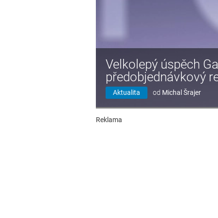
Velkolepý úspěch Ga
předobjednávkový r
Aktualita
od
Michal Šrajer
Reklama