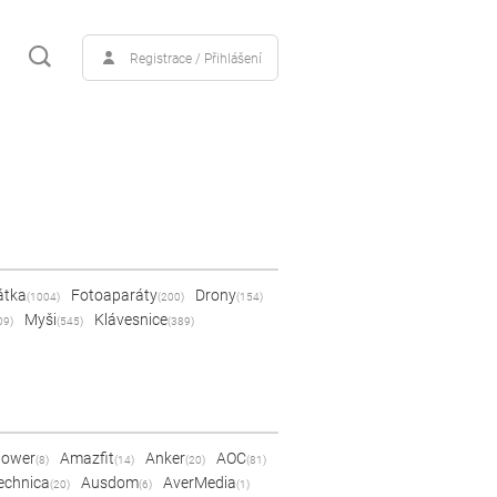
Registrace / Přihlášení
átka
Fotoaparáty
Drony
(1004)
(200)
(154)
Myši
Klávesnice
09)
(545)
(389)
Power
Amazfit
Anker
AOC
(8)
(14)
(20)
(81)
echnica
Ausdom
AverMedia
(20)
(6)
(1)