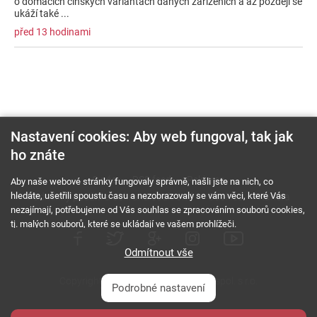
o domácích čínských variantách daných zařízeních a až později se
ukáží také ...
před 13 hodinami
Nastavení cookies: Aby web fungoval, tak jak
ho znáte
O nás
RSS feed
Reklama
Aby naše webové stránky fungovaly správně, našli jste na nich, co
hledáte, ušetřili spoustu času a nezobrazovaly se vám věci, které Vás
Podmínky použití a ochrana soukromí
Cookies
Kariéra
nezajímají, potřebujeme od Vás souhlas se zpracováním souborů cookies,
tj. malých souborů, které se ukládají ve vašem prohlížeči.
Odmítnout vše
Copyright © 2000 - 2026 NetComp, spol. s r.o.
Podrobné nastavení
Všechna práva vyhrazena.
webDesign By: