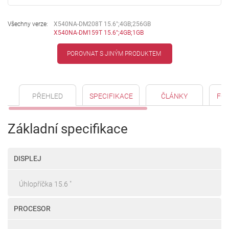
Všechny verze:
X540NA-DM208T 15.6";4GB;256GB
X540NA-DM159T 15.6";4GB;1GB
POROVNAT S JINÝM PRODUKTEM
PŘEHLED
SPECIFIKACE
ČLÁNKY
FO
Základní specifikace
DISPLEJ
Úhlopříčka 15.6 "
PROCESOR