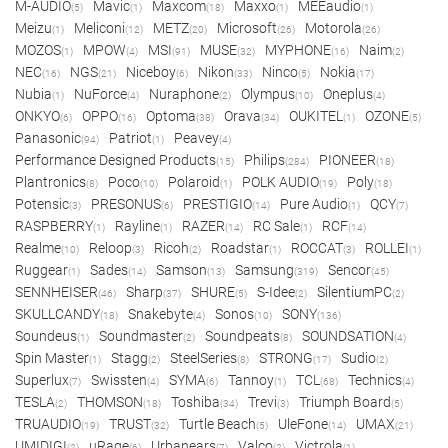
M-AUDIO
Mavic
Maxcom
Maxxo
MEEaudio
(5)
(1)
(18)
(1)
(1)
Meizu
Meliconi
METZ
Microsoft
Motorola
(1)
(12)
(20)
(26)
(26)
MOZOS
MPOW
MSI
MUSE
MYPHONE
Naim
(1)
(4)
(91)
(32)
(16)
(2)
NEC
NGS
Niceboy
Nikon
Ninco
Nokia
(16)
(21)
(6)
(33)
(5)
(17)
Nubia
NuForce
Nuraphone
Olympus
Oneplus
(1)
(4)
(2)
(10)
(4)
ONKYO
OPPO
Optoma
Orava
OUKITEL
OZONE
(6)
(16)
(38)
(34)
(1)
(5)
Panasonic
Patriot
Peavey
(94)
(1)
(4)
Performance Designed Products
Philips
PIONEER
(15)
(284)
(18)
Plantronics
Poco
Polaroid
POLK AUDIO
Poly
(8)
(10)
(1)
(19)
(18)
Potensic
PRESONUS
PRESTIGIO
Pure Audio
QCY
(3)
(6)
(14)
(1)
(7)
RASPBERRY
Rayline
RAZER
RC Sale
RCF
(1)
(1)
(14)
(1)
(14)
Realme
Reloop
Ricoh
Roadstar
ROCCAT
ROLLEI
(10)
(3)
(2)
(1)
(3)
(1)
Ruggear
Sades
Samson
Samsung
Sencor
(1)
(14)
(13)
(319)
(45)
SENNHEISER
Sharp
SHURE
S-Idee
SilentiumPC
(46)
(37)
(5)
(2)
(2)
SKULLCANDY
Snakebyte
Sonos
SONY
(18)
(4)
(10)
(136)
Soundeus
Soundmaster
Soundpeats
SOUNDSATION
(1)
(2)
(8)
(4)
Spin Master
Stagg
SteelSeries
STRONG
Sudio
(1)
(2)
(8)
(17)
(2)
Superlux
Swissten
SYMA
Tannoy
TCL
Technics
(7)
(4)
(6)
(1)
(68)
(4)
TESLA
THOMSON
Toshiba
Trevi
Triumph Board
(2)
(18)
(34)
(3)
(5)
TRUAUDIO
TRUST
Turtle Beach
UleFone
UMAX
(19)
(32)
(5)
(14)
(21)
UMIDIGI
uRage
Urbanears
Valco
Victrola
(2)
(6)
(7)
(2)
(1)