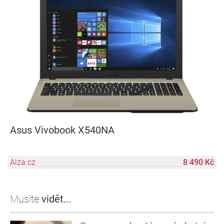
Asus Vivobook X540NA
Alza.cz
8 490 Kč
Musíte
vidět...