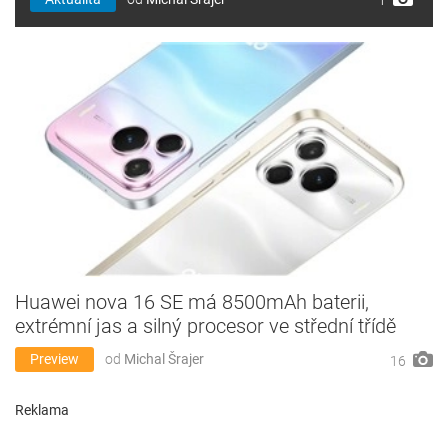
1
Huawei nova 16 SE má 8500mAh baterii,
extrémní jas a silný procesor ve střední třídě
Preview
od
Michal Šrajer
16
Reklama