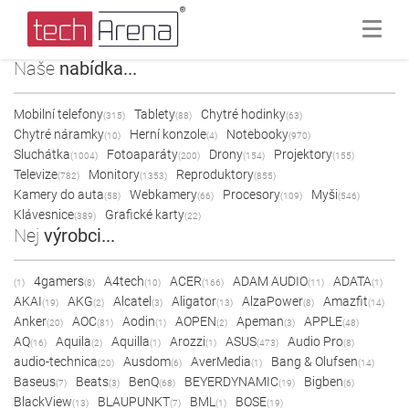
Naše
nabídka...
Mobilní telefony
Tablety
Chytré hodinky
(315)
(88)
(63)
Chytré náramky
Herní konzole
Notebooky
(10)
(4)
(970)
Sluchátka
Fotoaparáty
Drony
Projektory
(1004)
(200)
(154)
(155)
Televize
Monitory
Reproduktory
(782)
(1353)
(855)
Kamery do auta
Webkamery
Procesory
Myši
(58)
(66)
(109)
(546)
Klávesnice
Grafické karty
(389)
(22)
Nej
výrobci...
4gamers
A4tech
ACER
ADAM AUDIO
ADATA
(1)
(8)
(10)
(166)
(11)
(1)
AKAI
AKG
Alcatel
Aligator
AlzaPower
Amazfit
(19)
(2)
(3)
(13)
(8)
(14)
Anker
AOC
Aodin
AOPEN
Apeman
APPLE
(20)
(81)
(1)
(2)
(3)
(48)
AQ
Aquila
Aquilla
Arozzi
ASUS
Audio Pro
(16)
(2)
(1)
(1)
(473)
(8)
audio-technica
Ausdom
AverMedia
Bang & Olufsen
(20)
(6)
(1)
(14)
Baseus
Beats
BenQ
BEYERDYNAMIC
Bigben
(7)
(3)
(68)
(19)
(6)
BlackView
BLAUPUNKT
BML
BOSE
(13)
(7)
(1)
(19)