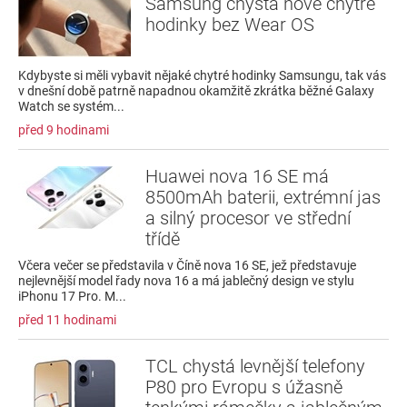
Samsung chystá nové chytré
hodinky bez Wear OS
Kdybyste si měli vybavit nějaké chytré hodinky Samsungu, tak vás
v dnešní době patrně napadnou okamžitě zkrátka běžné Galaxy
Watch se systém...
před 9 hodinami
Huawei nova 16 SE má
8500mAh baterii, extrémní jas
a silný procesor ve střední
třídě
Včera večer se představila v Číně nova 16 SE, jež představuje
nejlevnější model řady nova 16 a má jablečný design ve stylu
iPhonu 17 Pro. M...
před 11 hodinami
TCL chystá levnější telefony
P80 pro Evropu s úžasně