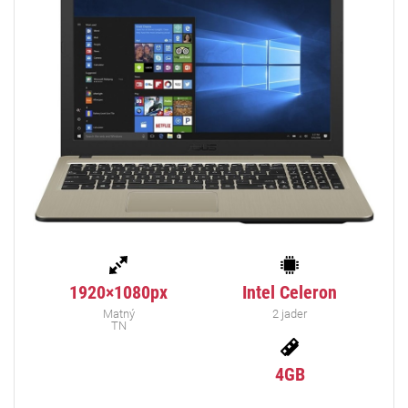
1920×1080px
Intel Celeron
Matný
2 jader
TN
4GB