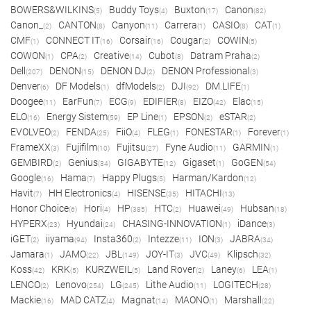
BOWERS&WILKINS
Buddy Toys
Buxton
Canon
(5)
(4)
(17)
(82)
Canon_
CANTON
Canyon
Carrera
CASIO
CAT
(2)
(8)
(11)
(1)
(8)
(1)
CMF
CONNECT IT
Corsair
Cougar
COWIN
(1)
(16)
(16)
(2)
(5)
COWON
CPA
Creative
Cubot
Datram Praha
(1)
(2)
(14)
(8)
(2)
Dell
DENON
DENON DJ
DENON Professional
(207)
(15)
(2)
(3)
Denver
DF Models
dfModels
DJI
DM.LIFE
(6)
(1)
(2)
(92)
(1)
Doogee
EarFun
ECG
EDIFIER
EIZO
Elac
(11)
(7)
(9)
(8)
(42)
(15)
ELO
Energy Sistem
EP Line
EPSON
eSTAR
(16)
(59)
(1)
(2)
(2)
EVOLVEO
FENDA
FiiO
FLEG
FONESTAR
Forever
(2)
(25)
(4)
(1)
(1)
(1)
FrameXX
Fujifilm
Fujitsu
Fyne Audio
GARMIN
(3)
(10)
(27)
(11)
(1)
GEMBIRD
Genius
GIGABYTE
Gigaset
GoGEN
(2)
(34)
(12)
(1)
(54)
Google
Hama
Happy Plugs
Harman/Kardon
(16)
(7)
(5)
(12)
Havit
HH Electronics
HISENSE
HITACHI
(7)
(4)
(35)
(13)
Honor Choice
Hori
HP
HTC
Huawei
Hubsan
(6)
(4)
(385)
(2)
(49)
(18)
HYPERX
Hyundai
CHASING-INNOVATION
iDance
(23)
(24)
(1)
(3)
iGET
iiyama
Insta360
Intezze
ION
JABRA
(2)
(94)
(2)
(11)
(3)
(34)
Jamara
JAMO
JBL
JOY-IT
JVC
Klipsch
(1)
(22)
(149)
(3)
(49)
(32)
Koss
KRK
KURZWEIL
Land Rover
Laney
LEA
(42)
(5)
(5)
(2)
(6)
(1)
LENCO
Lenovo
LG
Lithe Audio
LOGITECH
(2)
(254)
(245)
(11)
(28)
Mackie
MAD CATZ
Magnat
MAONO
Marshall
(16)
(4)
(14)
(1)
(22)