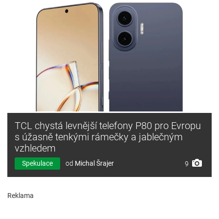
TCL chystá levnější telefony P80 pro Evropu
s úžasně tenkými rámečky a jablečným
vzhledem
Spekulace
od
Michal Šrajer
9
Reklama