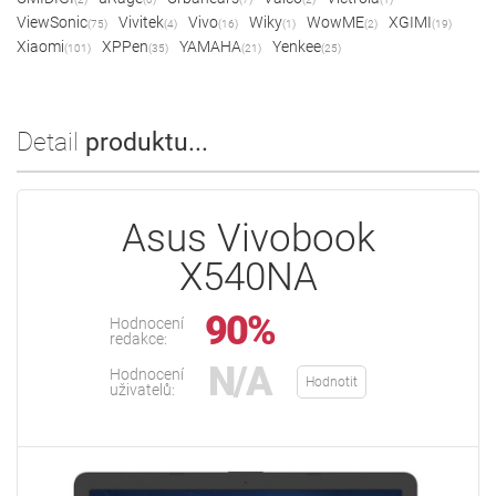
ViewSonic
Vivitek
Vivo
Wiky
WowME
XGIMI
(75)
(4)
(16)
(1)
(2)
(19)
Xiaomi
XPPen
YAMAHA
Yenkee
(101)
(35)
(21)
(25)
Detail
produktu...
Asus Vivobook
X540NA
90%
Hodnocení
redakce:
N/A
Hodnocení
Hodnotit
uživatelů: