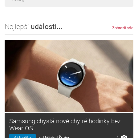
Nejlepší
události...
Zobrazit vše
Samsung chystá nové chytré hodinky bez
Wear OS
Aktualita
od
Michal Šrajer