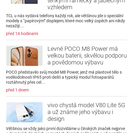
tenkými rámečky a jablečným
vzhledem
TCL u nás vydává telefony každý rok, ale většinou jde o speciální
modely s “papírovým” displejem, které moc velký úspěch ani nikdy
nezažijí....
před 14 hodinami
Levné POCO M8 Power má
velkou baterii, skvělou podporu
a povědomou výbavu
POCO představilo svůj model M8 Power, jenž má plastové tělo s
voděodolností IP65 proti dešti a typický modul fotoaparátů
roztáhnutý přes cel...
před 1 dnem
vivo chystá model V80 Lite 5G
a už známe jeho výbavu i
design
Většinou se vždy jako první dozvídáme u čínských značek nejprve