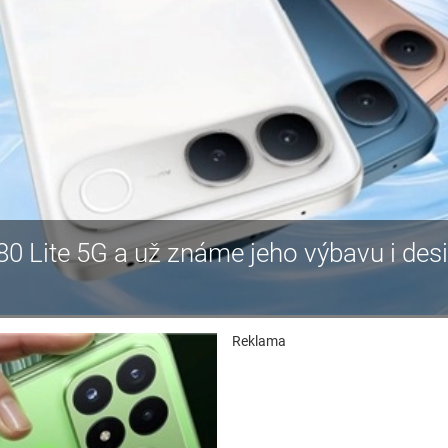
80 Lite 5G a už známe jeho výbavu i des
Reklama