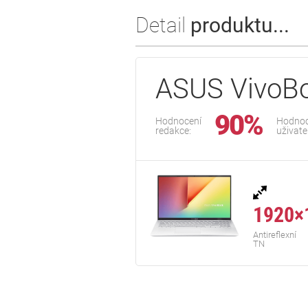
Detail
produktu...
ASUS VivoB
90%
Hodnocení
Hodnoc
redakce:
uživate
1920×
Antireflexní
TN