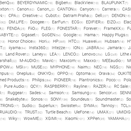
BenQ
BEYERDYNAMIC
Bigben
BlackView
BLAUPUNKT
(68)
(19)
(6)
(13)
(7)
xton
Canon
Canon_
CANTON
Canyon
Carrera
CAS
(17)
(82)
(2)
(8)
(11)
(1)
N
CPA
Creative
Cubot
Datram Praha
Dell
DENON
(1)
(2)
(14)
(8)
(2)
(207)
(15)
I
DM.LIFE
Doogee
EarFun
ECG
EDIFIER
EIZO
Ela
(92)
(1)
(11)
(7)
(9)
(8)
(42)
O
FENDA
FiiO
FLEG
FONESTAR
Forever
FrameXX
Fu
(2)
(25)
(4)
(1)
(1)
(1)
(3)
GABYTE
Gigaset
GoGEN
Google
Hama
Happy Plugs
(12)
(1)
(54)
(16)
(7)
(5)
Honor Choice
Hori
HP
HTC
Huawei
Hubsan
H
(13)
(6)
(4)
(385)
(2)
(49)
(18)
ET
iiyama
Insta360
Intezze
ION
JABRA
Jamara
J
(2)
(94)
(2)
(11)
(3)
(34)
(1)
Land Rover
Laney
LEA
LENCO
Lenovo
LG
Lithe
(5)
(2)
(6)
(1)
(2)
(254)
(245)
rshall
M-AUDIO
Mavic
Maxcom
Maxxo
MEEaudio
M
(22)
(5)
(1)
(18)
(1)
(1)
MPOW
MSI
MUSE
MYPHONE
Naim
NEC
NGS
Ni
(4)
(91)
(32)
(16)
(2)
(16)
(21)
mpus
Oneplus
ONKYO
OPPO
Optoma
Orava
OUKIT
(10)
(4)
(6)
(16)
(38)
(34)
ned Products
Philips
PIONEER
Plantronics
Poco
Pol
(15)
(284)
(18)
(8)
(10)
Pure Audio
QCY
RASPBERRY
Rayline
RAZER
RC Sale
)
(1)
(7)
(1)
(1)
(14)
(1
I
Ruggear
Sades
Samson
Samsung
Sencor
SENN
(1)
(1)
(14)
(13)
(319)
(45)
Snakebyte
Sonos
SONY
Soundeus
Soundmaster
So
8)
(4)
(10)
(136)
(1)
(2)
STRONG
Sudio
Superlux
Swissten
SYMA
Tannoy
TCL
(17)
(2)
(7)
(4)
(6)
(1)
(6
RUAUDIO
TRUST
Turtle Beach
UleFone
UMAX
UMIDIG
(19)
(32)
(5)
(14)
(21)
o
Wiky
WowME
XGIMI
Xiaomi
XPPen
YAMAHA
(16)
(1)
(2)
(19)
(101)
(35)
(21)