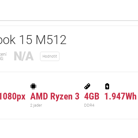
ook 15 M512
N/A
ení
Hodnotit
lů:
1080px
AMD Ryzen 3
4GB
1.947Wh
2 jader
DDR4