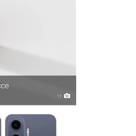
čce
11