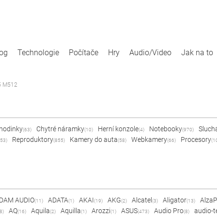
log
Technologie
Počítače
Hry
Audio/Video
Jak na to
5 M512
 hodinky
Chytré náramky
Herní konzole
Notebooky
Sluch
(63)
(10)
(4)
(970)
Reproduktory
Kamery do auta
Webkamery
Procesory
53)
(855)
(58)
(66)
(1
DAM AUDIO
ADATA
AKAI
AKG
Alcatel
Aligator
Alza
(11)
(1)
(19)
(2)
(3)
(13)
AQ
Aquila
Aquilla
Arozzi
ASUS
Audio Pro
audio-t
8)
(16)
(2)
(1)
(1)
(473)
(8)