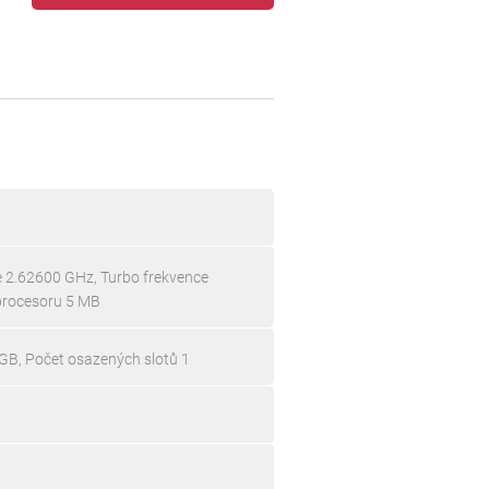
ce 2.62600 GHz, Turbo frekvence
procesoru 5 MB
GB, Počet osazených slotů 1