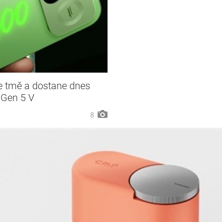
e tmě a dostane dnes
 Gen 5 V
8