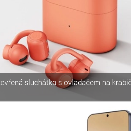
tevřená sluchátka s ovladačem na krabi