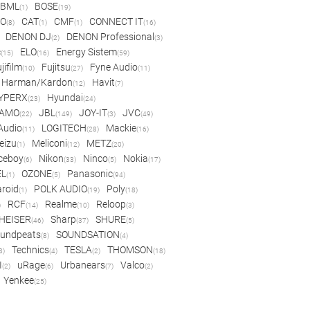
BML
BOSE
(1)
(19)
IO
CAT
CMF
CONNECT IT
(8)
(1)
(1)
(16)
DENON DJ
DENON Professional
(2)
(3)
c
ELO
Energy Sistem
(15)
(16)
(59)
jifilm
Fujitsu
Fyne Audio
(10)
(27)
(11)
Harman/Kardon
Havit
(12)
(7)
YPERX
Hyundai
(23)
(24)
AMO
JBL
JOY-IT
JVC
(22)
(149)
(3)
(49)
 Audio
LOGITECH
Mackie
(11)
(28)
(16)
eizu
Meliconi
METZ
(1)
(12)
(20)
ceboy
Nikon
Ninco
Nokia
(6)
(33)
(5)
(17)
EL
OZONE
Panasonic
(1)
(5)
(94)
aroid
POLK AUDIO
Poly
(1)
(19)
(18)
RCF
Realme
Reloop
)
(14)
(10)
(3)
HEISER
Sharp
SHURE
(46)
(37)
(5)
undpeats
SOUNDSATION
(8)
(4)
Technics
TESLA
THOMSON
8)
(4)
(2)
(18)
I
uRage
Urbanears
Valco
(2)
(6)
(7)
(2)
Yenkee
(25)