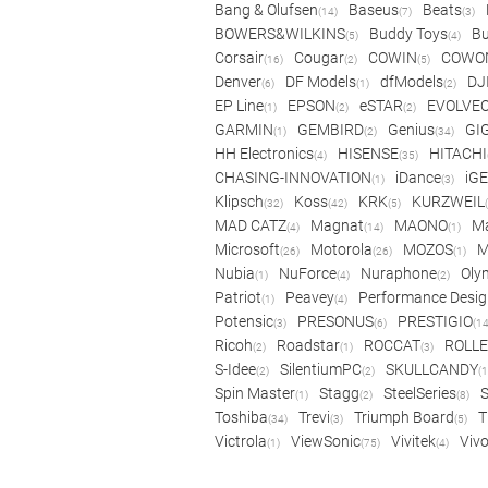
Bang & Olufsen
Baseus
Beats
(14)
(7)
(3)
BOWERS&WILKINS
Buddy Toys
Bu
(5)
(4)
Corsair
Cougar
COWIN
COWO
(16)
(2)
(5)
Denver
DF Models
dfModels
DJ
(6)
(1)
(2)
EP Line
EPSON
eSTAR
EVOLVE
(1)
(2)
(2)
GARMIN
GEMBIRD
Genius
GI
(1)
(2)
(34)
HH Electronics
HISENSE
HITACHI
(4)
(35)
CHASING-INNOVATION
iDance
iG
(1)
(3)
Klipsch
Koss
KRK
KURZWEIL
(32)
(42)
(5)
MAD CATZ
Magnat
MAONO
Ma
(4)
(14)
(1)
Microsoft
Motorola
MOZOS
(26)
(26)
(1)
Nubia
NuForce
Nuraphone
Oly
(1)
(4)
(2)
Patriot
Peavey
Performance Desig
(1)
(4)
Potensic
PRESONUS
PRESTIGIO
(3)
(6)
(14
Ricoh
Roadstar
ROCCAT
ROLLE
(2)
(1)
(3)
S-Idee
SilentiumPC
SKULLCANDY
(2)
(2)
(1
Spin Master
Stagg
SteelSeries
(1)
(2)
(8)
Toshiba
Trevi
Triumph Board
T
(34)
(3)
(5)
Victrola
ViewSonic
Vivitek
Viv
(1)
(75)
(4)