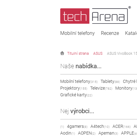
Mobilní telefony
Recenze
Kata
Titulní strana
ASUS
ASUS VivoBook 1
Naše
nabídka...
Mobilní telefony
Tablety
Chytré
(315)
(88)
Projektory
Televize
Monitory
(155)
(782)
(13
Grafické karty
(22)
Nej
výrobci...
4gamers
A4tech
ACER
A
(1)
(8)
(10)
(166)
Aodin
AOPEN
Apeman
APPLE
(1)
(2)
(3)
(4