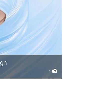
ign
1