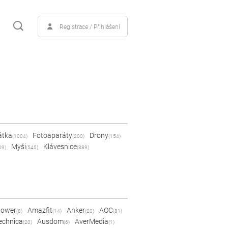
Registrace / Přihlášení
átka
Fotoaparáty
Drony
(1004)
(200)
(154)
Myši
Klávesnice
09)
(545)
(389)
Power
Amazfit
Anker
AOC
(8)
(14)
(20)
(81)
echnica
Ausdom
AverMedia
(20)
(6)
(1)