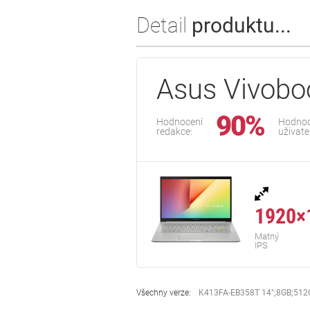
Detail
produktu...
Asus Vivobo
90%
Hodnocení
Hodnoc
redakce:
uživate
1920×
Matný
IPS
Všechny verze:
K413FA-EB358T 14";8GB;512