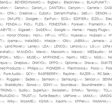
BenQ
BEYERDYNAMIC
Bigben
BlackView
BLAUPUNKT
(68)
(19)
(6)
(13)
(7)
xton
Canon
Canon_
CANTON
Canyon
Carrera
CAS
(17)
(82)
(2)
(8)
(11)
(1)
N
CPA
Creative
Cubot
Datram Praha
Dell
DENON
(1)
(2)
(14)
(8)
(2)
(207)
(15)
I
DM.LIFE
Doogee
EarFun
ECG
EDIFIER
EIZO
Ela
(92)
(1)
(11)
(7)
(9)
(8)
(42)
O
FENDA
FiiO
FLEG
FONESTAR
Forever
FrameXX
Fu
(2)
(25)
(4)
(1)
(1)
(1)
(3)
GABYTE
Gigaset
GoGEN
Google
Hama
Happy Plugs
(12)
(1)
(54)
(16)
(7)
(5)
Honor Choice
Hori
HP
HTC
Huawei
Hubsan
H
(13)
(6)
(4)
(385)
(2)
(48)
(18)
ET
iiyama
Insta360
Intezze
ION
JABRA
Jamara
J
(2)
(94)
(2)
(11)
(3)
(34)
(1)
Land Rover
Laney
LEA
LENCO
Lenovo
LG
Lithe
(5)
(2)
(6)
(1)
(2)
(254)
(245)
rshall
M-AUDIO
Mavic
Maxcom
Maxxo
MEEaudio
M
(22)
(5)
(1)
(18)
(1)
(1)
MPOW
MSI
MUSE
MYPHONE
Naim
NEC
NGS
Ni
(4)
(91)
(32)
(16)
(2)
(16)
(21)
mpus
Oneplus
ONKYO
OPPO
Optoma
Orava
OUKIT
(10)
(4)
(6)
(15)
(38)
(34)
ned Products
Philips
PIONEER
Plantronics
Poco
Pol
(15)
(284)
(18)
(8)
(10)
Pure Audio
QCY
RASPBERRY
Rayline
RAZER
RC Sale
)
(1)
(7)
(1)
(1)
(14)
(1
I
Ruggear
Sades
Samson
Samsung
Sencor
SENN
(1)
(1)
(14)
(13)
(319)
(45)
Snakebyte
Sonos
SONY
Soundeus
Soundmaster
So
8)
(4)
(10)
(136)
(1)
(2)
STRONG
Sudio
Superlux
Swissten
SYMA
Tannoy
TCL
(17)
(2)
(7)
(4)
(6)
(1)
(6
RUAUDIO
TRUST
Turtle Beach
UleFone
UMAX
UMIDIG
(19)
(32)
(5)
(14)
(21)
o
Wiky
WowME
XGIMI
Xiaomi
XPPen
YAMAHA
(16)
(1)
(2)
(19)
(100)
(35)
(21)