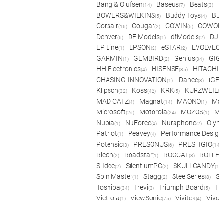
Bang & Olufsen
Baseus
Beats
(14)
(7)
(3)
BOWERS&WILKINS
Buddy Toys
Bu
(5)
(4)
Corsair
Cougar
COWIN
COWO
(16)
(2)
(5)
Denver
DF Models
dfModels
DJ
(6)
(1)
(2)
EP Line
EPSON
eSTAR
EVOLVE
(1)
(2)
(2)
GARMIN
GEMBIRD
Genius
GI
(1)
(2)
(34)
HH Electronics
HISENSE
HITACHI
(4)
(35)
CHASING-INNOVATION
iDance
iG
(1)
(3)
Klipsch
Koss
KRK
KURZWEIL
(32)
(42)
(5)
MAD CATZ
Magnat
MAONO
Ma
(4)
(14)
(1)
Microsoft
Motorola
MOZOS
(26)
(24)
(1)
Nubia
NuForce
Nuraphone
Oly
(1)
(4)
(2)
Patriot
Peavey
Performance Desig
(1)
(4)
Potensic
PRESONUS
PRESTIGIO
(3)
(6)
(14
Ricoh
Roadstar
ROCCAT
ROLLE
(2)
(1)
(3)
S-Idee
SilentiumPC
SKULLCANDY
(2)
(2)
(1
Spin Master
Stagg
SteelSeries
(1)
(2)
(8)
Toshiba
Trevi
Triumph Board
T
(34)
(3)
(5)
Victrola
ViewSonic
Vivitek
Viv
(1)
(75)
(4)