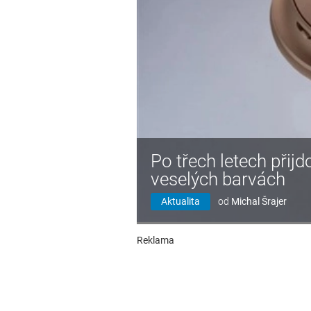
Po třech letech přij
veselých barvách
Aktualita
od
Michal Šrajer
Reklama