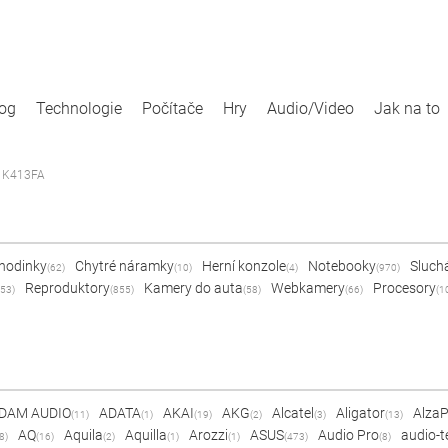
log
Technologie
Počítače
Hry
Audio/Video
Jak na to
4 K413FA
 hodinky
Chytré náramky
Herní konzole
Notebooky
Sluch
(62)
(10)
(4)
(970)
Reproduktory
Kamery do auta
Webkamery
Procesory
53)
(855)
(58)
(66)
(1
DAM AUDIO
ADATA
AKAI
AKG
Alcatel
Aligator
Alza
(11)
(1)
(19)
(2)
(3)
(13)
AQ
Aquila
Aquilla
Arozzi
ASUS
Audio Pro
audio-t
8)
(16)
(2)
(1)
(1)
(473)
(8)