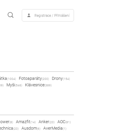
Registrace / Přihlášení
átka
Fotoaparáty
Drony
(1004)
(200)
(154)
Myši
Klávesnice
09)
(546)
(389)
Power
Amazfit
Anker
AOC
(8)
(14)
(20)
(81)
echnica
Ausdom
AverMedia
(20)
(6)
(1)