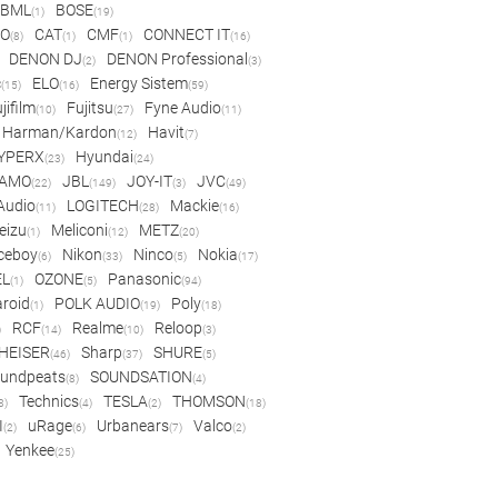
BML
BOSE
(1)
(19)
IO
CAT
CMF
CONNECT IT
(8)
(1)
(1)
(16)
DENON DJ
DENON Professional
(2)
(3)
c
ELO
Energy Sistem
(15)
(16)
(59)
jifilm
Fujitsu
Fyne Audio
(10)
(27)
(11)
Harman/Kardon
Havit
(12)
(7)
YPERX
Hyundai
(23)
(24)
AMO
JBL
JOY-IT
JVC
(22)
(149)
(3)
(49)
 Audio
LOGITECH
Mackie
(11)
(28)
(16)
eizu
Meliconi
METZ
(1)
(12)
(20)
ceboy
Nikon
Ninco
Nokia
(6)
(33)
(5)
(17)
EL
OZONE
Panasonic
(1)
(5)
(94)
aroid
POLK AUDIO
Poly
(1)
(19)
(18)
RCF
Realme
Reloop
)
(14)
(10)
(3)
HEISER
Sharp
SHURE
(46)
(37)
(5)
undpeats
SOUNDSATION
(8)
(4)
Technics
TESLA
THOMSON
8)
(4)
(2)
(18)
I
uRage
Urbanears
Valco
(2)
(6)
(7)
(2)
Yenkee
(25)