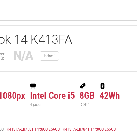
ok 14 K413FA
N/A
ení
Hodnotit
lů:
1080px
Intel Core i5
8GB
42Wh
4 jader
DDR4
GB
K413FA-EB758T 14";8GB;256GB
K413FA-EB784T 14";8GB;256GB