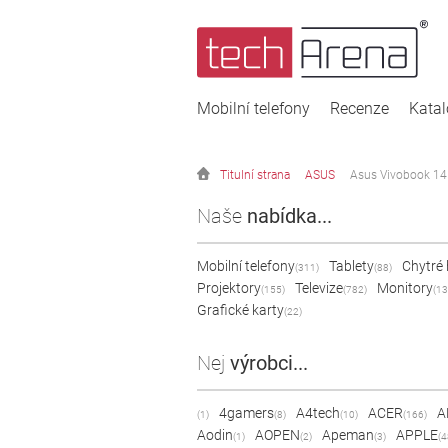
Mobilní telefony
Recenze
Kata
Titulní strana
ASUS
Asus Vivobook 1
Naše
nabídka...
Mobilní telefony
Tablety
Chytré
(311)
(88)
Projektory
Televize
Monitory
(155)
(782)
(13
Grafické karty
(22)
Nej
výrobci...
4gamers
A4tech
ACER
A
(1)
(8)
(10)
(166)
Aodin
AOPEN
Apeman
APPLE
(1)
(2)
(3)
(4