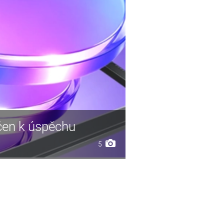
čen k úspěchu
5