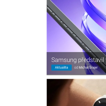
Samsung představil 
Aktualita
od
Michal Šrajer