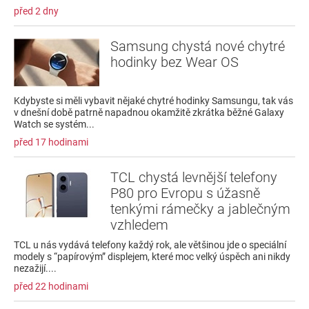
před 2 dny
Samsung chystá nové chytré
hodinky bez Wear OS
Kdybyste si měli vybavit nějaké chytré hodinky Samsungu, tak vás
v dnešní době patrně napadnou okamžitě zkrátka běžné Galaxy
Watch se systém...
před 17 hodinami
TCL chystá levnější telefony
P80 pro Evropu s úžasně
tenkými rámečky a jablečným
vzhledem
TCL u nás vydává telefony každý rok, ale většinou jde o speciální
modely s “papírovým” displejem, které moc velký úspěch ani nikdy
nezažijí....
před 22 hodinami