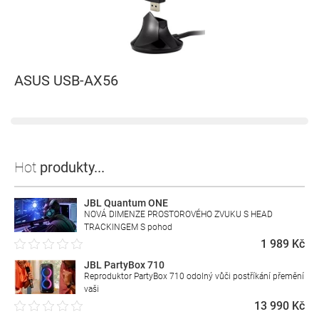
ASUS USB-AX56
Hot
produkty...
JBL Quantum ONE
NOVÁ DIMENZE PROSTOROVÉHO ZVUKU S HEAD
TRACKINGEM S pohod
1 989 Kč
JBL PartyBox 710
Reproduktor PartyBox 710 odolný vůči postříkání přemění
vaši
13 990 Kč