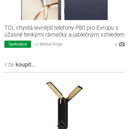
TCL chystá levnější telefony P80 pro Evropu s
úžasně tenkými rámečky a jablečným vzhledem
Spekulace
od
Michal Šrajer
9
Kde
koupit...