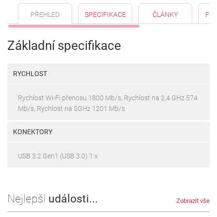
PŘEHLED
SPECIFIKACE
ČLÁNKY
FO
Základní specifikace
RYCHLOST
Rychlost Wi-Fi přenosu 1800 Mb/s, Rychlost na 2,4 GHz 574
Mb/s, Rychlost na 5GHz 1201 Mb/s
KONEKTORY
USB 3.2 Gen1 (USB 3.0) 1 x
Nejlepší
události...
Zobrazit vše