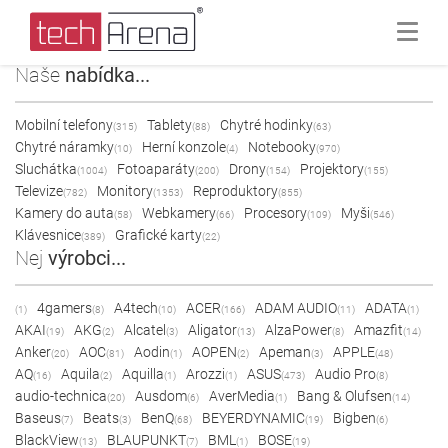
Naše
nabídka...
Mobilní telefony
Tablety
Chytré hodinky
(315)
(88)
(63)
Chytré náramky
Herní konzole
Notebooky
(10)
(4)
(970)
Sluchátka
Fotoaparáty
Drony
Projektory
(1004)
(200)
(154)
(155)
Televize
Monitory
Reproduktory
(782)
(1353)
(855)
Kamery do auta
Webkamery
Procesory
Myši
(58)
(66)
(109)
(546)
Klávesnice
Grafické karty
(389)
(22)
Nej
výrobci...
4gamers
A4tech
ACER
ADAM AUDIO
ADATA
(1)
(8)
(10)
(166)
(11)
(1)
AKAI
AKG
Alcatel
Aligator
AlzaPower
Amazfit
(19)
(2)
(3)
(13)
(8)
(14)
Anker
AOC
Aodin
AOPEN
Apeman
APPLE
(20)
(81)
(1)
(2)
(3)
(48)
AQ
Aquila
Aquilla
Arozzi
ASUS
Audio Pro
(16)
(2)
(1)
(1)
(473)
(8)
audio-technica
Ausdom
AverMedia
Bang & Olufsen
(20)
(6)
(1)
(14)
Baseus
Beats
BenQ
BEYERDYNAMIC
Bigben
(7)
(3)
(68)
(19)
(6)
BlackView
BLAUPUNKT
BML
BOSE
(13)
(7)
(1)
(19)