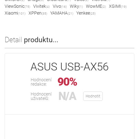
ViewSonic
Vivitek
Vivo
Wiky
WowME
XGIMI
(75)
(4)
(16)
(1)
(2)
(19)
Xiaomi
XPPen
YAMAHA
Yenkee
(101)
(35)
(21)
(25)
Detail
produktu...
ASUS USB-AX56
90%
Hodnocení
redakce:
N/A
Hodnocení
Hodnotit
uživatelů: