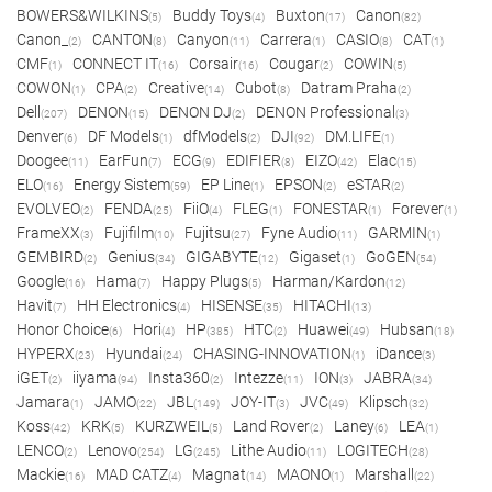
BOWERS&WILKINS
Buddy Toys
Buxton
Canon
(5)
(4)
(17)
(82)
Canon_
CANTON
Canyon
Carrera
CASIO
CAT
(2)
(8)
(11)
(1)
(8)
(1)
CMF
CONNECT IT
Corsair
Cougar
COWIN
(1)
(16)
(16)
(2)
(5)
COWON
CPA
Creative
Cubot
Datram Praha
(1)
(2)
(14)
(8)
(2)
Dell
DENON
DENON DJ
DENON Professional
(207)
(15)
(2)
(3)
Denver
DF Models
dfModels
DJI
DM.LIFE
(6)
(1)
(2)
(92)
(1)
Doogee
EarFun
ECG
EDIFIER
EIZO
Elac
(11)
(7)
(9)
(8)
(42)
(15)
ELO
Energy Sistem
EP Line
EPSON
eSTAR
(16)
(59)
(1)
(2)
(2)
EVOLVEO
FENDA
FiiO
FLEG
FONESTAR
Forever
(2)
(25)
(4)
(1)
(1)
(1)
FrameXX
Fujifilm
Fujitsu
Fyne Audio
GARMIN
(3)
(10)
(27)
(11)
(1)
GEMBIRD
Genius
GIGABYTE
Gigaset
GoGEN
(2)
(34)
(12)
(1)
(54)
Google
Hama
Happy Plugs
Harman/Kardon
(16)
(7)
(5)
(12)
Havit
HH Electronics
HISENSE
HITACHI
(7)
(4)
(35)
(13)
Honor Choice
Hori
HP
HTC
Huawei
Hubsan
(6)
(4)
(385)
(2)
(49)
(18)
HYPERX
Hyundai
CHASING-INNOVATION
iDance
(23)
(24)
(1)
(3)
iGET
iiyama
Insta360
Intezze
ION
JABRA
(2)
(94)
(2)
(11)
(3)
(34)
Jamara
JAMO
JBL
JOY-IT
JVC
Klipsch
(1)
(22)
(149)
(3)
(49)
(32)
Koss
KRK
KURZWEIL
Land Rover
Laney
LEA
(42)
(5)
(5)
(2)
(6)
(1)
LENCO
Lenovo
LG
Lithe Audio
LOGITECH
(2)
(254)
(245)
(11)
(28)
Mackie
MAD CATZ
Magnat
MAONO
Marshall
(16)
(4)
(14)
(1)
(22)