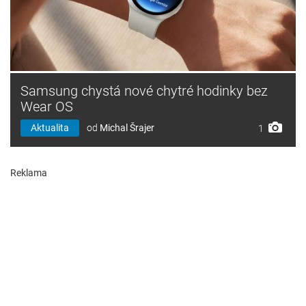
Samsung chystá nové chytré hodinky bez
Wear OS
Aktualita
od
Michal Šrajer
1
Reklama