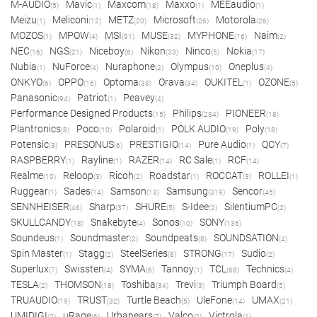
M-AUDIO
Mavic
Maxcom
Maxxo
MEEaudio
(5)
(1)
(18)
(1)
(1)
Meizu
Meliconi
METZ
Microsoft
Motorola
(1)
(12)
(20)
(26)
(26)
MOZOS
MPOW
MSI
MUSE
MYPHONE
Naim
(1)
(4)
(91)
(32)
(16)
(2)
NEC
NGS
Niceboy
Nikon
Ninco
Nokia
(16)
(21)
(6)
(33)
(5)
(17)
Nubia
NuForce
Nuraphone
Olympus
Oneplus
(1)
(4)
(2)
(10)
(4)
ONKYO
OPPO
Optoma
Orava
OUKITEL
OZONE
(6)
(16)
(38)
(34)
(1)
(5)
Panasonic
Patriot
Peavey
(94)
(1)
(4)
Performance Designed Products
Philips
PIONEER
(15)
(284)
(18)
Plantronics
Poco
Polaroid
POLK AUDIO
Poly
(8)
(10)
(1)
(19)
(18)
Potensic
PRESONUS
PRESTIGIO
Pure Audio
QCY
(3)
(6)
(14)
(1)
(7)
RASPBERRY
Rayline
RAZER
RC Sale
RCF
(1)
(1)
(14)
(1)
(14)
Realme
Reloop
Ricoh
Roadstar
ROCCAT
ROLLEI
(10)
(3)
(2)
(1)
(3)
(1)
Ruggear
Sades
Samson
Samsung
Sencor
(1)
(14)
(13)
(319)
(45)
SENNHEISER
Sharp
SHURE
S-Idee
SilentiumPC
(46)
(37)
(5)
(2)
(2)
SKULLCANDY
Snakebyte
Sonos
SONY
(18)
(4)
(10)
(136)
Soundeus
Soundmaster
Soundpeats
SOUNDSATION
(1)
(2)
(8)
(4)
Spin Master
Stagg
SteelSeries
STRONG
Sudio
(1)
(2)
(8)
(17)
(2)
Superlux
Swissten
SYMA
Tannoy
TCL
Technics
(7)
(4)
(6)
(1)
(68)
(4)
TESLA
THOMSON
Toshiba
Trevi
Triumph Board
(2)
(18)
(34)
(3)
(5)
TRUAUDIO
TRUST
Turtle Beach
UleFone
UMAX
(19)
(32)
(5)
(14)
(21)
UMIDIGI
uRage
Urbanears
Valco
Victrola
(2)
(6)
(7)
(2)
(1)