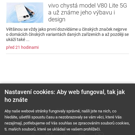
vivo chystá model V80 Lite 5G
a už známe jeho výbavu i
design
Většinou se vždy jako první dozvídáme u čínských značek nejprve
o domácích čínských variantách daných zařízeních a až později se
ukáží také ...
před 21 hodinami
Nastavení cookies: Aby web fungoval, tak jak
ho znáte
O nás
RSS feed
Reklama
Aby naše webové stránky fungovaly správně, našli jste na nich, co
hledáte, ušetřili spoustu času a nezobrazovaly se vám věci, které Vás
Podmínky použití a ochrana soukromí
Cookies
Kariéra
nezajímají, potřebujeme od Vás souhlas se zpracováním souborů cookies,
tj. malých souborů, které se ukládají ve vašem prohlížeči.