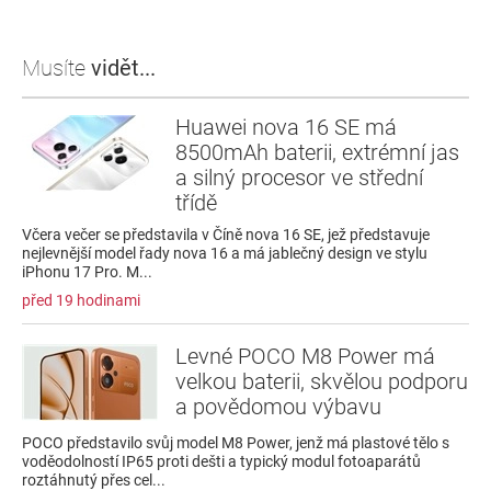
Musíte
vidět...
Huawei nova 16 SE má
8500mAh baterii, extrémní jas
a silný procesor ve střední
třídě
Včera večer se představila v Číně nova 16 SE, jež představuje
nejlevnější model řady nova 16 a má jablečný design ve stylu
iPhonu 17 Pro. M...
před 19 hodinami
Levné POCO M8 Power má
velkou baterii, skvělou podporu
a povědomou výbavu
POCO představilo svůj model M8 Power, jenž má plastové tělo s
voděodolností IP65 proti dešti a typický modul fotoaparátů
roztáhnutý přes cel...