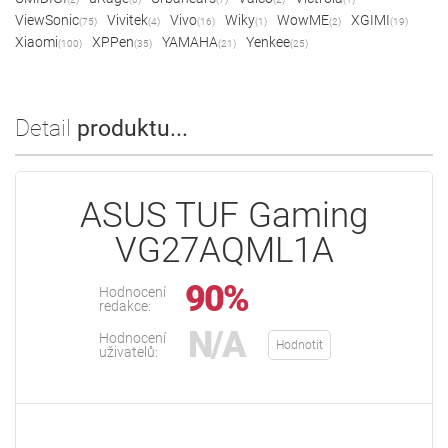
ViewSonic
Vivitek
Vivo
Wiky
WowME
XGIMI
(75)
(4)
(16)
(1)
(2)
(19)
Xiaomi
XPPen
YAMAHA
Yenkee
(100)
(35)
(21)
(25)
Detail
produktu...
ASUS TUF Gaming
VG27AQML1A
90%
Hodnocení
redakce:
N/A
Hodnocení
Hodnotit
uživatelů: