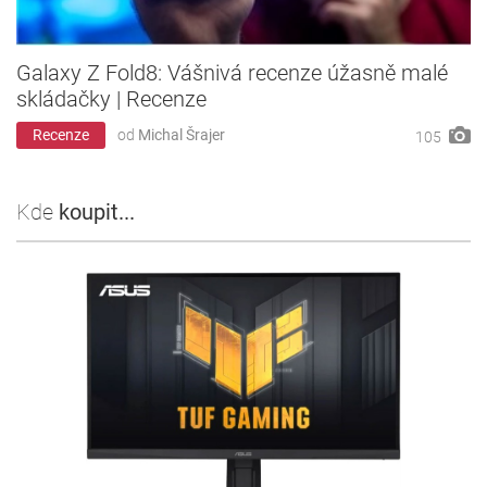
Galaxy Z Fold8: Vášnivá recenze úžasně malé
skládačky | Recenze
Recenze
od
Michal Šrajer
105
Kde
koupit...