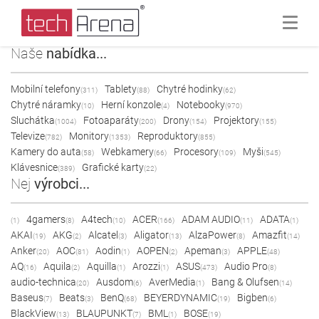
Naše
nabídka...
Mobilní telefony
Tablety
Chytré hodinky
(311)
(88)
(62)
Chytré náramky
Herní konzole
Notebooky
(10)
(4)
(970)
Sluchátka
Fotoaparáty
Drony
Projektory
(1004)
(200)
(154)
(155)
Televize
Monitory
Reproduktory
(782)
(1353)
(855)
Kamery do auta
Webkamery
Procesory
Myši
(58)
(66)
(109)
(545)
Klávesnice
Grafické karty
(389)
(22)
Nej
výrobci...
4gamers
A4tech
ACER
ADAM AUDIO
ADATA
(1)
(8)
(10)
(166)
(11)
(1)
AKAI
AKG
Alcatel
Aligator
AlzaPower
Amazfit
(19)
(2)
(3)
(13)
(8)
(14)
Anker
AOC
Aodin
AOPEN
Apeman
APPLE
(20)
(81)
(1)
(2)
(3)
(48)
AQ
Aquila
Aquilla
Arozzi
ASUS
Audio Pro
(16)
(2)
(1)
(1)
(473)
(8)
audio-technica
Ausdom
AverMedia
Bang & Olufsen
(20)
(6)
(1)
(14)
Baseus
Beats
BenQ
BEYERDYNAMIC
Bigben
(7)
(3)
(68)
(19)
(6)
BlackView
BLAUPUNKT
BML
BOSE
(13)
(7)
(1)
(19)