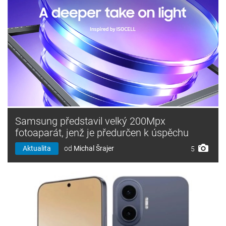
Samsung představil velký 200Mpx
fotoaparát, jenž je předurčen k úspěchu
Aktualita
od
Michal Šrajer
5