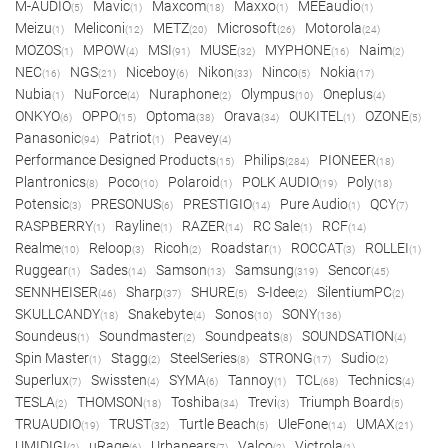
M-AUDIO
Mavic
Maxcom
Maxxo
MEEaudio
(5)
(1)
(18)
(1)
(1)
Meizu
Meliconi
METZ
Microsoft
Motorola
(1)
(12)
(20)
(26)
(24)
MOZOS
MPOW
MSI
MUSE
MYPHONE
Naim
(1)
(4)
(91)
(32)
(16)
(2)
NEC
NGS
Niceboy
Nikon
Ninco
Nokia
(16)
(21)
(6)
(33)
(5)
(17)
Nubia
NuForce
Nuraphone
Olympus
Oneplus
(1)
(4)
(2)
(10)
(4)
ONKYO
OPPO
Optoma
Orava
OUKITEL
OZONE
(6)
(15)
(38)
(34)
(1)
(5)
Panasonic
Patriot
Peavey
(94)
(1)
(4)
Performance Designed Products
Philips
PIONEER
(15)
(284)
(18)
Plantronics
Poco
Polaroid
POLK AUDIO
Poly
(8)
(10)
(1)
(19)
(18)
Potensic
PRESONUS
PRESTIGIO
Pure Audio
QCY
(3)
(6)
(14)
(1)
(7)
RASPBERRY
Rayline
RAZER
RC Sale
RCF
(1)
(1)
(14)
(1)
(14)
Realme
Reloop
Ricoh
Roadstar
ROCCAT
ROLLEI
(10)
(3)
(2)
(1)
(3)
(1)
Ruggear
Sades
Samson
Samsung
Sencor
(1)
(14)
(13)
(319)
(45)
SENNHEISER
Sharp
SHURE
S-Idee
SilentiumPC
(46)
(37)
(5)
(2)
(2)
SKULLCANDY
Snakebyte
Sonos
SONY
(18)
(4)
(10)
(136)
Soundeus
Soundmaster
Soundpeats
SOUNDSATION
(1)
(2)
(8)
(4)
Spin Master
Stagg
SteelSeries
STRONG
Sudio
(1)
(2)
(8)
(17)
(2)
Superlux
Swissten
SYMA
Tannoy
TCL
Technics
(7)
(4)
(6)
(1)
(68)
(4)
TESLA
THOMSON
Toshiba
Trevi
Triumph Board
(2)
(18)
(34)
(3)
(5)
TRUAUDIO
TRUST
Turtle Beach
UleFone
UMAX
(19)
(32)
(5)
(14)
(21)
UMIDIGI
uRage
Urbanears
Valco
Victrola
(2)
(6)
(7)
(2)
(1)