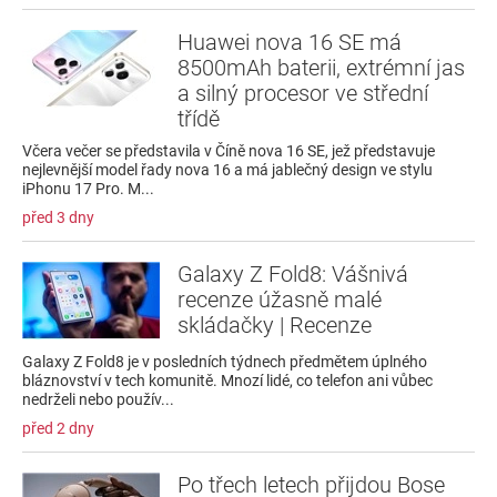
Huawei nova 16 SE má
8500mAh baterii, extrémní jas
a silný procesor ve střední
třídě
Včera večer se představila v Číně nova 16 SE, jež představuje
nejlevnější model řady nova 16 a má jablečný design ve stylu
iPhonu 17 Pro. M...
před 3 dny
Galaxy Z Fold8: Vášnivá
recenze úžasně malé
skládačky | Recenze
Galaxy Z Fold8 je v posledních týdnech předmětem úplného
bláznovství v tech komunitě. Mnozí lidé, co telefon ani vůbec
nedrželi nebo použív...
před 2 dny
Po třech letech přijdou Bose