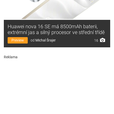
Huawei nova 16 SE má 8500mAh baterii,
extrémní jas a silný procesor ve střední třídě
Preview
od
Michal Šrajer
16
Reklama