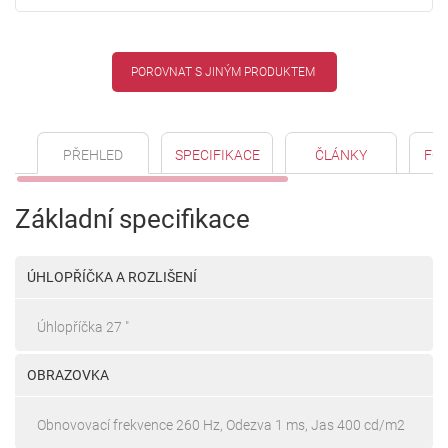
POROVNAT S JINÝM PRODUKTEM
PŘEHLED
SPECIFIKACE
ČLÁNKY
FO
Základní specifikace
ÚHLOPŘÍČKA A ROZLIŠENÍ
Úhlopříčka 27 "
OBRAZOVKA
Obnovovací frekvence 260 Hz, Odezva 1 ms, Jas 400 cd/m2