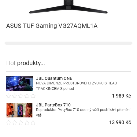
ASUS TUF Gaming VG27AQML1A
Hot
produkty...
JBL Quantum ONE
NOVÁ DIMENZE PROSTOROVÉHO ZVUKU S HEAD
TRACKINGEM S pohod
1 989 Kč
JBL PartyBox 710
Reproduktor PartyBox 710 odolný vůči postříkání přemění
vaši
13 990 Kč