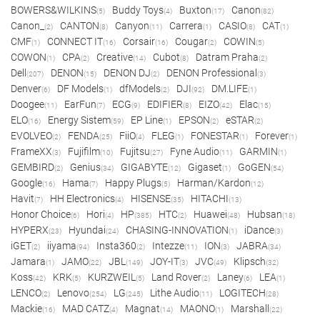
BOWERS&WILKINS
Buddy Toys
Buxton
Canon
(5)
(4)
(17)
(82)
Canon_
CANTON
Canyon
Carrera
CASIO
CAT
(2)
(8)
(11)
(1)
(8)
(1)
CMF
CONNECT IT
Corsair
Cougar
COWIN
(1)
(16)
(16)
(2)
(5)
COWON
CPA
Creative
Cubot
Datram Praha
(1)
(2)
(14)
(8)
(2)
Dell
DENON
DENON DJ
DENON Professional
(207)
(15)
(2)
(3)
Denver
DF Models
dfModels
DJI
DM.LIFE
(6)
(1)
(2)
(92)
(1)
Doogee
EarFun
ECG
EDIFIER
EIZO
Elac
(11)
(7)
(9)
(8)
(42)
(15)
ELO
Energy Sistem
EP Line
EPSON
eSTAR
(16)
(59)
(1)
(2)
(2)
EVOLVEO
FENDA
FiiO
FLEG
FONESTAR
Forever
(2)
(25)
(4)
(1)
(1)
(1)
FrameXX
Fujifilm
Fujitsu
Fyne Audio
GARMIN
(3)
(10)
(27)
(11)
(1)
GEMBIRD
Genius
GIGABYTE
Gigaset
GoGEN
(2)
(34)
(12)
(1)
(54)
Google
Hama
Happy Plugs
Harman/Kardon
(16)
(7)
(5)
(12)
Havit
HH Electronics
HISENSE
HITACHI
(7)
(4)
(35)
(13)
Honor Choice
Hori
HP
HTC
Huawei
Hubsan
(6)
(4)
(385)
(2)
(48)
(18)
HYPERX
Hyundai
CHASING-INNOVATION
iDance
(23)
(24)
(1)
(3)
iGET
iiyama
Insta360
Intezze
ION
JABRA
(2)
(94)
(2)
(11)
(3)
(34)
Jamara
JAMO
JBL
JOY-IT
JVC
Klipsch
(1)
(22)
(149)
(3)
(49)
(32)
Koss
KRK
KURZWEIL
Land Rover
Laney
LEA
(42)
(5)
(5)
(2)
(6)
(1)
LENCO
Lenovo
LG
Lithe Audio
LOGITECH
(2)
(254)
(245)
(11)
(28)
Mackie
MAD CATZ
Magnat
MAONO
Marshall
(16)
(4)
(14)
(1)
(22)