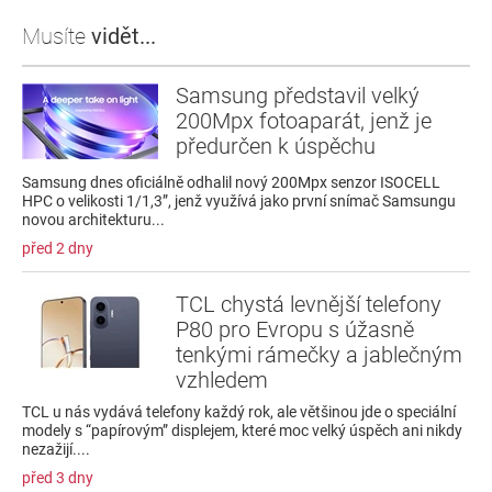
Musíte
vidět...
Samsung představil velký
200Mpx fotoaparát, jenž je
předurčen k úspěchu
Samsung dnes oficiálně odhalil nový 200Mpx senzor ISOCELL
HPC o velikosti 1/1,3”, jenž využívá jako první snímač Samsungu
novou architekturu...
před 2 dny
TCL chystá levnější telefony
P80 pro Evropu s úžasně
tenkými rámečky a jablečným
vzhledem
TCL u nás vydává telefony každý rok, ale většinou jde o speciální
modely s “papírovým” displejem, které moc velký úspěch ani nikdy
nezažijí....
před 3 dny