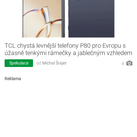
TCL chystá levnější telefony P80 pro Evropu s
úžasně tenkými rámečky a jablečným vzhledem
Spekulace
od
Michal Šrajer
9
Reklama