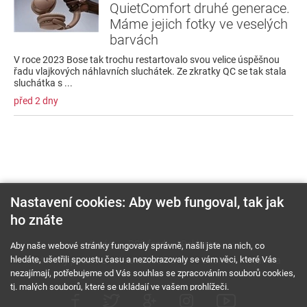
QuietComfort druhé generace.
Máme jejich fotky ve veselých
barvách
V roce 2023 Bose tak trochu restartovalo svou velice úspěšnou
řadu vlajkových náhlavních sluchátek. Ze zkratky QC se tak stala
sluchátka s ...
před 2 dny
Nastavení cookies: Aby web fungoval, tak jak
ho znáte
O nás
RSS feed
Reklama
Aby naše webové stránky fungovaly správně, našli jste na nich, co
hledáte, ušetřili spoustu času a nezobrazovaly se vám věci, které Vás
Podmínky použití a ochrana soukromí
Cookies
Kariéra
nezajímají, potřebujeme od Vás souhlas se zpracováním souborů cookies,
tj. malých souborů, které se ukládají ve vašem prohlížeči.