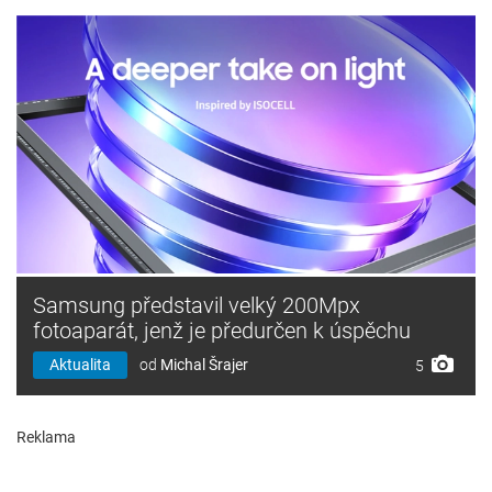
Samsung představil velký 200Mpx
fotoaparát, jenž je předurčen k úspěchu
Aktualita
od
Michal Šrajer
5
Reklama