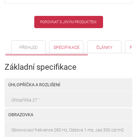
POROVNAT S JINÝM PRODUKTEM
PŘEHLED
SPECIFIKACE
ČLÁNKY
FO
Základní specifikace
ÚHLOPŘÍČKA A ROZLIŠENÍ
Úhlopříčka 27 "
OBRAZOVKA
Obnovovací frekvence 280 Hz, Odezva 1 ms, Jas 300 cd/m2