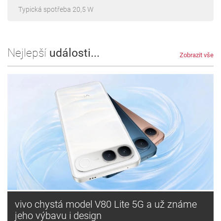
Typická spotřeba 20,5 W
Nejlepší
události...
Zobrazit vše
vivo chystá model V80 Lite 5G a už známe
jeho výbavu i design