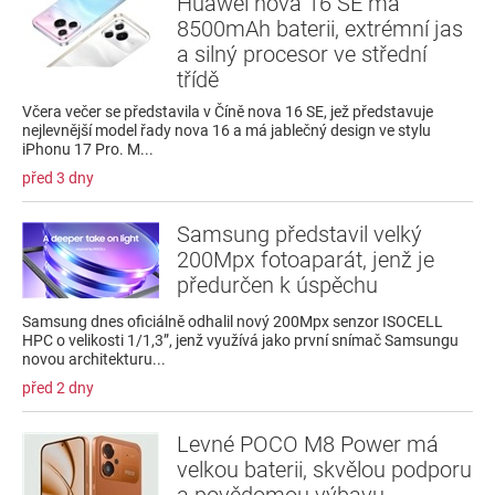
Huawei nova 16 SE má
8500mAh baterii, extrémní jas
a silný procesor ve střední
třídě
Včera večer se představila v Číně nova 16 SE, jež představuje
nejlevnější model řady nova 16 a má jablečný design ve stylu
iPhonu 17 Pro. M...
před 3 dny
Samsung představil velký
200Mpx fotoaparát, jenž je
předurčen k úspěchu
Samsung dnes oficiálně odhalil nový 200Mpx senzor ISOCELL
HPC o velikosti 1/1,3”, jenž využívá jako první snímač Samsungu
novou architekturu...
před 2 dny
Levné POCO M8 Power má
velkou baterii, skvělou podporu