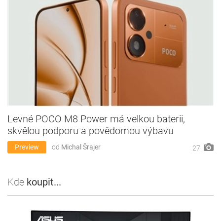
Levné POCO M8 Power má velkou baterii,
skvělou podporu a povědomou výbavu
Preview
od
Michal Šrajer
27
Kde
koupit...