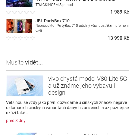
TRACKINGEM S pohod
1 989 Kč
JBL PartyBox 710
Reproduktor PartyBox 710 odolný vůči postříkání přemění
vaši
13 990 Kč
Musíte
vidět...
vivo chystá model V80 Lite 5G
a už známe jeho výbavu i
design
Většinou se vždy jako první dozvídáme u čínských značek nejprve
o domácích čínských variantách daných zařízeních a až později se
ukáží také ...
před 3 dny