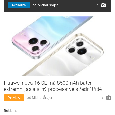
Aktualita
od
Michal Šrajer
1
Huawei nova 16 SE má 8500mAh baterii,
extrémní jas a silný procesor ve střední třídě
Preview
od
Michal Šrajer
16
Reklama