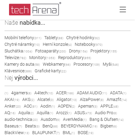
Naše
nabídka...
Mobilní telefony
Tablety
Chytré hodinky
(311)
(88)
(62)
Chytré náramky
Herní konzole
Notebooky
(10)
(4)
(970)
Sluchátka
Fotoaparáty
Drony
Projektory
(1004)
(200)
(154)
(155)
Televize
Monitory
Reproduktory
(782)
(1353)
(855)
Kamery do auta
Webkamery
Procesory
Myši
(58)
(66)
(109)
(546)
Klávesnice
Grafické karty
(389)
(22)
Nej
výrobci...
4gamers
A4tech
ACER
ADAM AUDIO
ADATA
(1)
(8)
(10)
(166)
(11)
(1)
AKAI
AKG
Alcatel
Aligator
AlzaPower
Amazfit
(19)
(2)
(3)
(13)
(8)
(14)
Anker
AOC
Aodin
AOPEN
Apeman
APPLE
(20)
(81)
(1)
(2)
(3)
(48)
AQ
Aquila
Aquilla
Arozzi
ASUS
Audio Pro
(16)
(2)
(1)
(1)
(473)
(8)
audio-technica
Ausdom
AverMedia
Bang & Olufsen
(20)
(6)
(1)
(14)
Baseus
Beats
BenQ
BEYERDYNAMIC
Bigben
(7)
(3)
(68)
(19)
(6)
BlackView
BLAUPUNKT
BML
BOSE
(13)
(7)
(1)
(19)