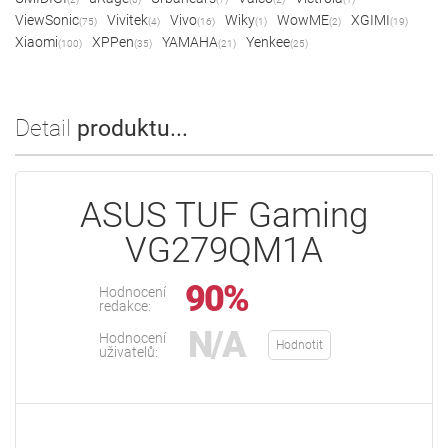
ViewSonic
Vivitek
Vivo
Wiky
WowME
XGIMI
(75)
(4)
(16)
(1)
(2)
(19)
Xiaomi
XPPen
YAMAHA
Yenkee
(100)
(35)
(21)
(25)
Detail
produktu...
ASUS TUF Gaming
VG279QM1A
90%
Hodnocení
redakce:
N/A
Hodnocení
Hodnotit
uživatelů: