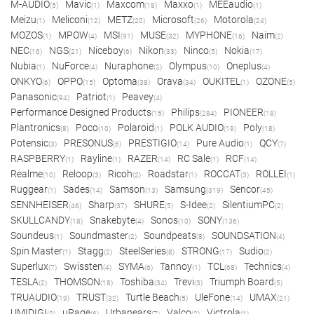
M-AUDIO
Mavic
Maxcom
Maxxo
MEEaudio
(5)
(1)
(18)
(1)
(1)
Meizu
Meliconi
METZ
Microsoft
Motorola
(1)
(12)
(20)
(26)
(24)
MOZOS
MPOW
MSI
MUSE
MYPHONE
Naim
(1)
(4)
(91)
(32)
(16)
(2)
NEC
NGS
Niceboy
Nikon
Ninco
Nokia
(16)
(21)
(6)
(33)
(5)
(17)
Nubia
NuForce
Nuraphone
Olympus
Oneplus
(1)
(4)
(2)
(10)
(4)
ONKYO
OPPO
Optoma
Orava
OUKITEL
OZONE
(6)
(15)
(38)
(34)
(1)
(5)
Panasonic
Patriot
Peavey
(94)
(1)
(4)
Performance Designed Products
Philips
PIONEER
(15)
(284)
(18)
Plantronics
Poco
Polaroid
POLK AUDIO
Poly
(8)
(10)
(1)
(19)
(18)
Potensic
PRESONUS
PRESTIGIO
Pure Audio
QCY
(3)
(6)
(14)
(1)
(7)
RASPBERRY
Rayline
RAZER
RC Sale
RCF
(1)
(1)
(14)
(1)
(14)
Realme
Reloop
Ricoh
Roadstar
ROCCAT
ROLLEI
(10)
(3)
(2)
(1)
(3)
(1)
Ruggear
Sades
Samson
Samsung
Sencor
(1)
(14)
(13)
(319)
(45)
SENNHEISER
Sharp
SHURE
S-Idee
SilentiumPC
(46)
(37)
(5)
(2)
(2)
SKULLCANDY
Snakebyte
Sonos
SONY
(18)
(4)
(10)
(136)
Soundeus
Soundmaster
Soundpeats
SOUNDSATION
(1)
(2)
(8)
(4)
Spin Master
Stagg
SteelSeries
STRONG
Sudio
(1)
(2)
(8)
(17)
(2)
Superlux
Swissten
SYMA
Tannoy
TCL
Technics
(7)
(4)
(6)
(1)
(68)
(4)
TESLA
THOMSON
Toshiba
Trevi
Triumph Board
(2)
(18)
(34)
(3)
(5)
TRUAUDIO
TRUST
Turtle Beach
UleFone
UMAX
(19)
(32)
(5)
(14)
(21)
UMIDIGI
uRage
Urbanears
Valco
Victrola
(2)
(6)
(7)
(2)
(1)