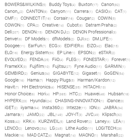
BOWERS&WILKINS
Buddy Toys
Buxton
Canon
(5)
(4)
(17)
(82)
Canon_
CANTON
Canyon
Carrera
CASIO
CAT
(2)
(8)
(11)
(1)
(8)
(1)
CMF
CONNECT IT
Corsair
Cougar
COWIN
(1)
(16)
(16)
(2)
(5)
COWON
CPA
Creative
Cubot
Datram Praha
(1)
(2)
(14)
(8)
(2)
Dell
DENON
DENON DJ
DENON Professional
(207)
(15)
(2)
(3)
Denver
DF Models
dfModels
DJI
DM.LIFE
(6)
(1)
(2)
(92)
(1)
Doogee
EarFun
ECG
EDIFIER
EIZO
Elac
(11)
(7)
(9)
(8)
(42)
(15)
ELO
Energy Sistem
EP Line
EPSON
eSTAR
(16)
(59)
(1)
(2)
(2)
EVOLVEO
FENDA
FiiO
FLEG
FONESTAR
Forever
(2)
(25)
(4)
(1)
(1)
(1)
FrameXX
Fujifilm
Fujitsu
Fyne Audio
GARMIN
(3)
(10)
(27)
(11)
(1)
GEMBIRD
Genius
GIGABYTE
Gigaset
GoGEN
(2)
(34)
(12)
(1)
(54)
Google
Hama
Happy Plugs
Harman/Kardon
(16)
(7)
(5)
(12)
Havit
HH Electronics
HISENSE
HITACHI
(7)
(4)
(35)
(13)
Honor Choice
Hori
HP
HTC
Huawei
Hubsan
(6)
(4)
(385)
(2)
(48)
(18)
HYPERX
Hyundai
CHASING-INNOVATION
iDance
(23)
(24)
(1)
(3)
iGET
iiyama
Insta360
Intezze
ION
JABRA
(2)
(94)
(2)
(11)
(3)
(34)
Jamara
JAMO
JBL
JOY-IT
JVC
Klipsch
(1)
(22)
(149)
(3)
(49)
(32)
Koss
KRK
KURZWEIL
Land Rover
Laney
LEA
(42)
(5)
(5)
(2)
(6)
(1)
LENCO
Lenovo
LG
Lithe Audio
LOGITECH
(2)
(254)
(245)
(11)
(28)
Mackie
MAD CATZ
Magnat
MAONO
Marshall
(16)
(4)
(14)
(1)
(22)