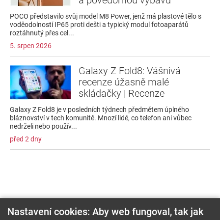
a povědomou výbavu
POCO představilo svůj model M8 Power, jenž má plastové tělo s
voděodolností IP65 proti dešti a typický modul fotoaparátů
roztáhnutý přes cel...
5. srpen 2026
Galaxy Z Fold8: Vášnivá
recenze úžasně malé
skládačky | Recenze
Galaxy Z Fold8 je v posledních týdnech předmětem úplného
bláznovství v tech komunitě. Mnozí lidé, co telefon ani vůbec
nedrželi nebo použív...
před 2 dny
Nastavení cookies: Aby web fungoval, tak jak