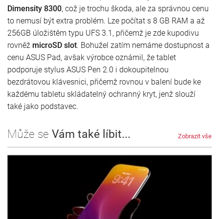
Dimensity 8300
, což je trochu škoda, ale za správnou cenu
to nemusí být extra problém. Lze počítat s 8 GB RAM a až
256GB úložištěm typu UFS 3.1, přičemž je zde kupodivu
rovněž
microSD slot
. Bohužel zatím nemáme dostupnost a
cenu ASUS Pad, avšak výrobce oznámil, že tablet
podporuje stylus ASUS Pen 2.0 i dokoupitelnou
bezdrátovou klávesnici, přičemž rovnou v balení bude ke
každému tabletu skládatelný ochranný kryt, jenž slouží
také jako podstavec.
Může se
Vám také líbit...
Zobrazit vše