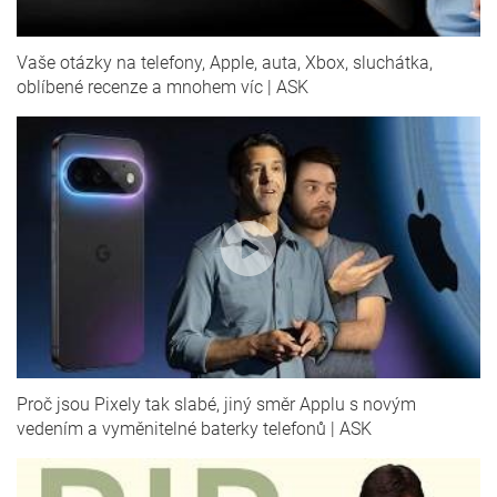
Vaše otázky na telefony, Apple, auta, Xbox, sluchátka,
oblíbené recenze a mnohem víc | ASK
Proč jsou Pixely tak slabé, jiný směr Applu s novým
vedením a vyměnitelné baterky telefonů | ASK