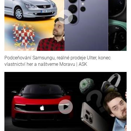
Podceňování Samsungu, reálné prodeje Ulter, konec
vlastnictví her a naštveme Moravu | ASK