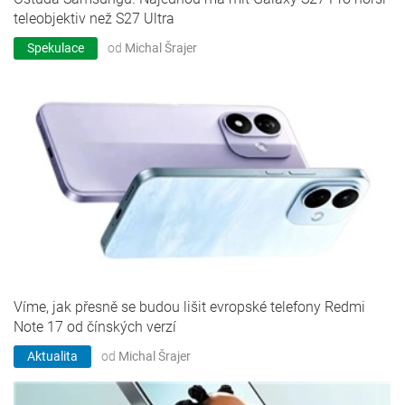
teleobjektiv než S27 Ultra
Spekulace
od
Michal Šrajer
Víme, jak přesně se budou lišit evropské telefony Redmi
Note 17 od čínských verzí
Aktualita
od
Michal Šrajer