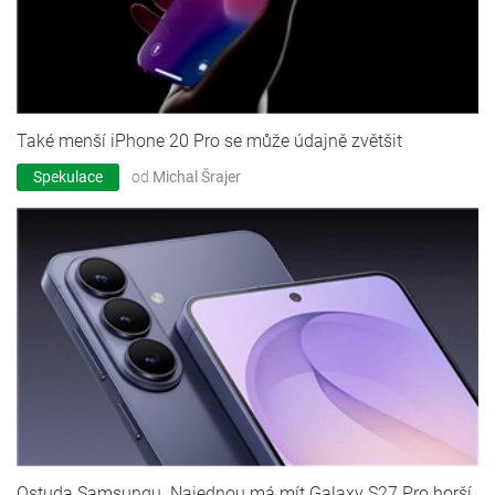
Také menší iPhone 20 Pro se může údajně zvětšit
Spekulace
od
Michal Šrajer
Ostuda Samsungu. Najednou má mít Galaxy S27 Pro horší