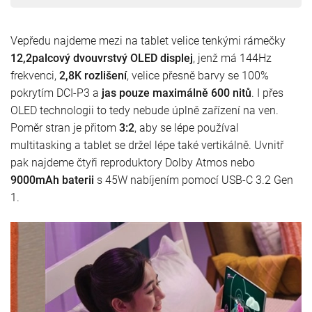
Vepředu najdeme mezi na tablet velice tenkými rámečky
12,2palcový dvouvrstvý OLED displej
, jenž má 144Hz
frekvenci,
2,8K rozlišení
, velice přesně barvy se 100%
pokrytím DCI-P3 a
jas pouze maximálně 600 nitů
. I přes
OLED technologii to tedy nebude úplně zařízení na ven.
Poměr stran je přitom
3:2
, aby se lépe používal
multitasking a tablet se držel lépe také vertikálně. Uvnitř
pak najdeme čtyři reproduktory Dolby Atmos nebo
9000mAh baterii
s 45W nabíjením pomocí USB-C 3.2 Gen
1.