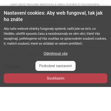
Jsem zarytý fanoušek elektroniky a všeho chytrého či futuristického.
Nejvíce se však zajímám především o mobilní telefony, hry a
Nastavení cookies: Aby web fungoval, tak jak
častokrát se v článcích rád zahledím také do budoucnosti.
Nepohrdnu však ani dobrým filmem či knihou. U telefonů mi není
ho znáte
cízí "jablko", vysklená "okna", ani již shnilá "ostružina". Nejvíce si však
rozumím asi s tím "zeleným robotem".
Aby naše webové stránky fungovaly správně, našli jste na nich, co
Další autorovy články
hledáte, ušetřili spoustu času a nezobrazovaly se vám věci, které Vás
nezajímají, potřebujeme od Vás souhlas se zpracováním souborů cookies,
Štítky
článku...
tj. malých souborů, které se ukládají ve vašem prohlížeči.
Odmítnout vše
asus
asus pad
Podrobné nastavení
Zdroje...
Souhlasím
press.asus.com
Diskuze
k článku...