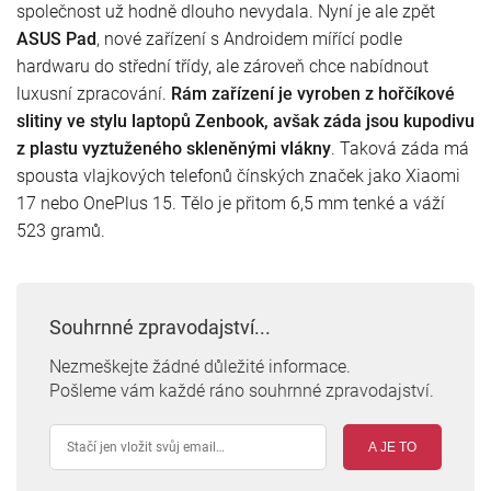
společnost už hodně dlouho nevydala. Nyní je ale zpět
ASUS Pad
, nové zařízení s Androidem mířící podle
hardwaru do střední třídy, ale zároveň chce nabídnout
luxusní zpracování.
Rám zařízení je vyroben z hořčíkové
slitiny ve stylu laptopů Zenbook, avšak záda jsou kupodivu
z plastu vyztuženého skleněnými vlákny
. Taková záda má
spousta vlajkových telefonů čínských značek jako Xiaomi
17 nebo OnePlus 15. Tělo je přitom 6,5 mm tenké a váží
523 gramů.
Souhrnné zpravodajství...
Nezmeškejte žádné důležité informace.
Pošleme vám každé ráno souhrnné zpravodajství.
A JE TO