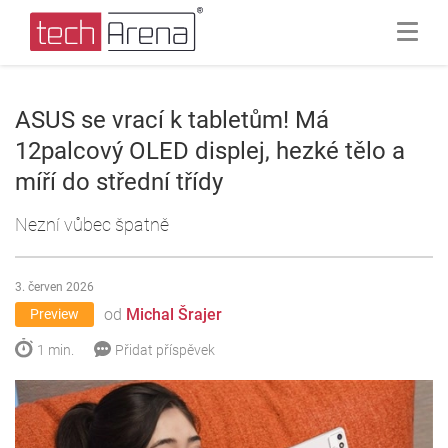
ASUS se vrací k tabletům! Má
12palcový OLED displej, hezké tělo a
míří do střední třídy
Nezní vůbec špatně
3. červen 2026
od
Michal Šrajer
Preview
1 min.
Přidat příspěvek