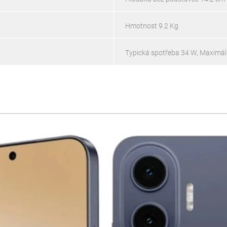
Hmotnost 9.2 Kg
Typická spotřeba 34 W, Maximál