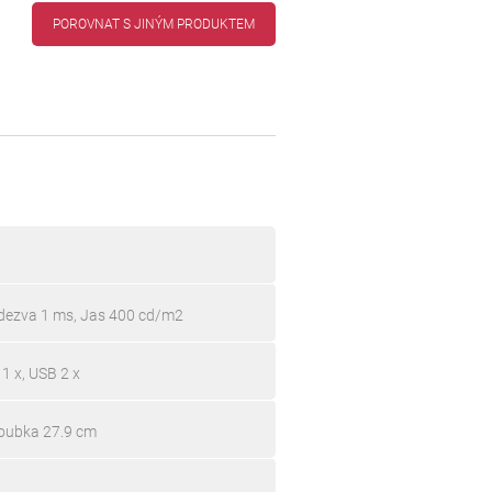
POROVNAT S JINÝM PRODUKTEM
dezva 1 ms, Jas 400 cd/m2
1 x, USB 2 x
loubka 27.9 cm