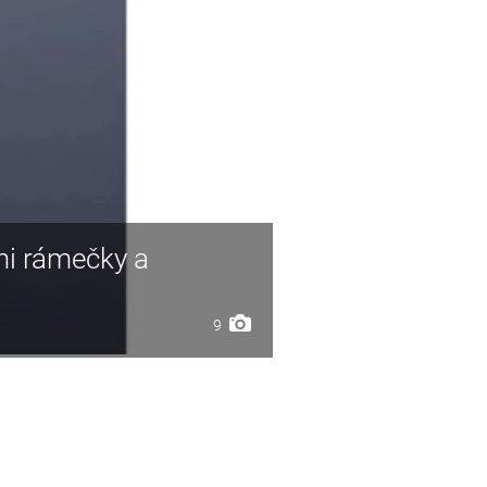
mi rámečky a
9