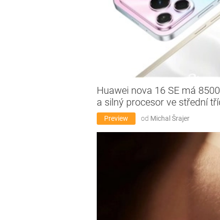
Huawei nova 16 SE má 8500m
a silný procesor ve střední tř
Preview
od
Michal Šrajer