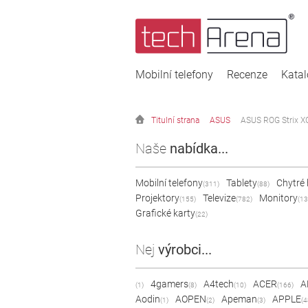
Mobilní telefony
Recenze
Kata
Titulní strana
ASUS
ASUS ROG Strix 
Naše
nabídka...
Mobilní telefony
Tablety
Chytré
(311)
(88)
Projektory
Televize
Monitory
(155)
(782)
(13
Grafické karty
(22)
Nej
výrobci...
4gamers
A4tech
ACER
A
(1)
(8)
(10)
(166)
Aodin
AOPEN
Apeman
APPLE
(1)
(2)
(3)
(4