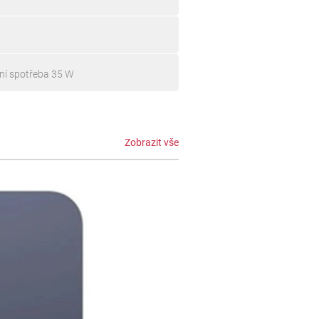
ní spotřeba 35 W
Zobrazit vše