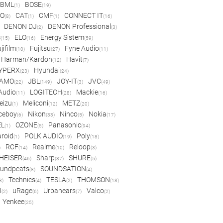
BML
BOSE
(1)
(19)
IO
CAT
CMF
CONNECT IT
(8)
(1)
(1)
(16)
DENON DJ
DENON Professional
(2)
(3)
c
ELO
Energy Sistem
(15)
(16)
(59)
jifilm
Fujitsu
Fyne Audio
(10)
(27)
(11)
Harman/Kardon
Havit
(12)
(7)
YPERX
Hyundai
(23)
(24)
AMO
JBL
JOY-IT
JVC
(22)
(149)
(3)
(49)
 Audio
LOGITECH
Mackie
(11)
(28)
(16)
eizu
Meliconi
METZ
(1)
(12)
(20)
ceboy
Nikon
Ninco
Nokia
(6)
(33)
(5)
(17)
EL
OZONE
Panasonic
(1)
(5)
(94)
aroid
POLK AUDIO
Poly
(1)
(19)
(18)
RCF
Realme
Reloop
)
(14)
(10)
(3)
HEISER
Sharp
SHURE
(46)
(37)
(5)
undpeats
SOUNDSATION
(8)
(4)
Technics
TESLA
THOMSON
8)
(4)
(2)
(18)
I
uRage
Urbanears
Valco
(2)
(6)
(7)
(2)
Yenkee
(25)