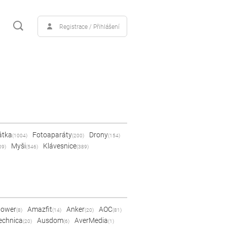
Registrace / Přihlášení
átka
Fotoaparáty
Drony
(1004)
(200)
(154)
Myši
Klávesnice
09)
(546)
(389)
Power
Amazfit
Anker
AOC
(8)
(14)
(20)
(81)
echnica
Ausdom
AverMedia
(20)
(6)
(1)