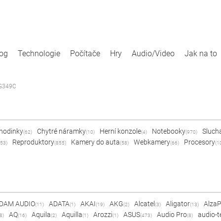
log
Technologie
Počítače
Hry
Audio/Video
Jak na to
XG349C
 hodinky
Chytré náramky
Herní konzole
Notebooky
Sluch
(62)
(10)
(4)
(970)
Reproduktory
Kamery do auta
Webkamery
Procesory
53)
(855)
(58)
(66)
(1
DAM AUDIO
ADATA
AKAI
AKG
Alcatel
Aligator
Alza
(11)
(1)
(19)
(2)
(3)
(13)
AQ
Aquila
Aquilla
Arozzi
ASUS
Audio Pro
audio-t
8)
(16)
(2)
(1)
(1)
(473)
(8)