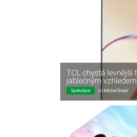
TCL chystá levnější
jablečným vzhledem
Spekulace
od
Michal Šrajer