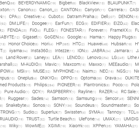
BenQ
BEYERDYNAMIC
Bigben
BlackView
BLAUPUNKT
(68)
(19)
(6)
(13)
(7)
xton
Canon
Canon_
CANTON
Canyon
Carrera
CAS
(17)
(82)
(2)
(8)
(11)
(1)
N
CPA
Creative
Cubot
Datram Praha
Dell
DENON
(1)
(2)
(14)
(8)
(2)
(207)
(15)
I
DM.LIFE
Doogee
EarFun
ECG
EDIFIER
EIZO
Ela
(92)
(1)
(11)
(7)
(9)
(8)
(42)
O
FENDA
FiiO
FLEG
FONESTAR
Forever
FrameXX
Fu
(2)
(25)
(4)
(1)
(1)
(1)
(3)
GABYTE
Gigaset
GoGEN
Google
Hama
Happy Plugs
(12)
(1)
(54)
(16)
(7)
(5)
Honor Choice
Hori
HP
HTC
Huawei
Hubsan
H
(13)
(6)
(4)
(385)
(2)
(48)
(18)
ET
iiyama
Insta360
Intezze
ION
JABRA
Jamara
J
(2)
(94)
(2)
(11)
(3)
(34)
(1)
Land Rover
Laney
LEA
LENCO
Lenovo
LG
Lithe
(5)
(2)
(6)
(1)
(2)
(254)
(245)
rshall
M-AUDIO
Mavic
Maxcom
Maxxo
MEEaudio
M
(22)
(5)
(1)
(18)
(1)
(1)
MPOW
MSI
MUSE
MYPHONE
Naim
NEC
NGS
Ni
(4)
(91)
(32)
(16)
(2)
(16)
(21)
mpus
Oneplus
ONKYO
OPPO
Optoma
Orava
OUKIT
(10)
(4)
(6)
(15)
(38)
(34)
ned Products
Philips
PIONEER
Plantronics
Poco
Pol
(15)
(284)
(18)
(8)
(10)
Pure Audio
QCY
RASPBERRY
Rayline
RAZER
RC Sale
)
(1)
(7)
(1)
(1)
(14)
(1
I
Ruggear
Sades
Samson
Samsung
Sencor
SENN
(1)
(1)
(14)
(13)
(319)
(45)
Snakebyte
Sonos
SONY
Soundeus
Soundmaster
So
8)
(4)
(10)
(136)
(1)
(2)
STRONG
Sudio
Superlux
Swissten
SYMA
Tannoy
TCL
(17)
(2)
(7)
(4)
(6)
(1)
(6
RUAUDIO
TRUST
Turtle Beach
UleFone
UMAX
UMIDIG
(19)
(32)
(5)
(14)
(21)
o
Wiky
WowME
XGIMI
Xiaomi
XPPen
YAMAHA
(16)
(1)
(2)
(19)
(100)
(35)
(21)