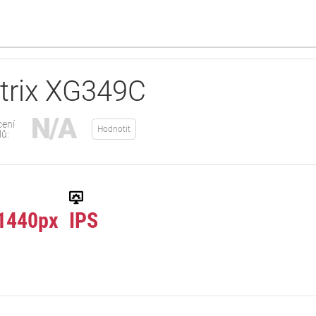
trix XG349C
N/A
ení
Hodnotit
lů:
1440px
IPS