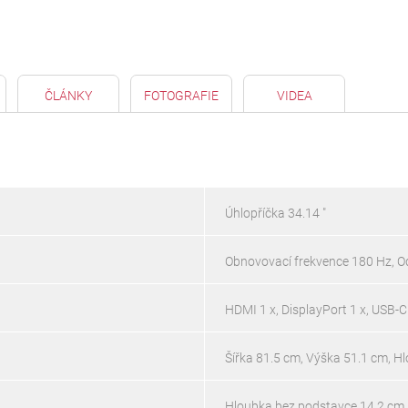
ČLÁNKY
FOTOGRAFIE
VIDEA
Úhlopříčka 34.14 "
Obnovovací frekvence 180 Hz, O
HDMI 1 x, DisplayPort 1 x, USB-C 
Šířka 81.5 cm, Výška 51.1 cm, H
Hloubka bez podstavce 14.2 cm