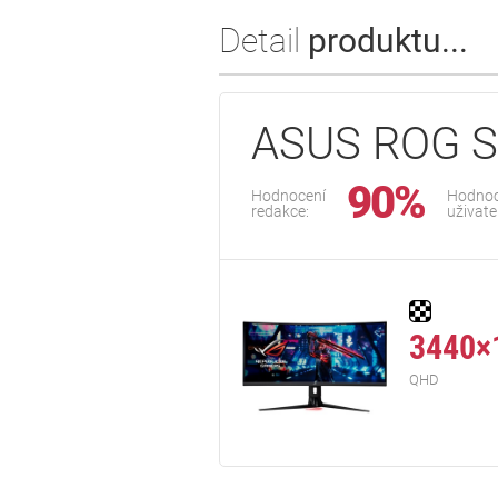
Detail
produktu...
ASUS ROG S
90%
Hodnocení
Hodnoc
redakce:
uživate
3440×
QHD