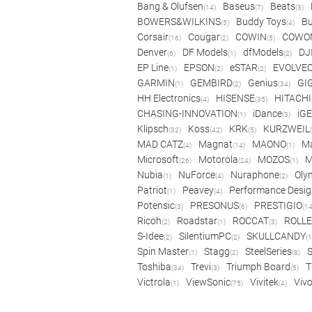
Bang & Olufsen
Baseus
Beats
(14)
(7)
(3)
BOWERS&WILKINS
Buddy Toys
Bu
(5)
(4)
Corsair
Cougar
COWIN
COWO
(16)
(2)
(5)
Denver
DF Models
dfModels
DJ
(6)
(1)
(2)
EP Line
EPSON
eSTAR
EVOLVE
(1)
(2)
(2)
GARMIN
GEMBIRD
Genius
GI
(1)
(2)
(34)
HH Electronics
HISENSE
HITACHI
(4)
(35)
CHASING-INNOVATION
iDance
iG
(1)
(3)
Klipsch
Koss
KRK
KURZWEIL
(32)
(42)
(5)
MAD CATZ
Magnat
MAONO
Ma
(4)
(14)
(1)
Microsoft
Motorola
MOZOS
(26)
(24)
(1)
Nubia
NuForce
Nuraphone
Oly
(1)
(4)
(2)
Patriot
Peavey
Performance Desig
(1)
(4)
Potensic
PRESONUS
PRESTIGIO
(3)
(6)
(14
Ricoh
Roadstar
ROCCAT
ROLLE
(2)
(1)
(3)
S-Idee
SilentiumPC
SKULLCANDY
(2)
(2)
(1
Spin Master
Stagg
SteelSeries
(1)
(2)
(8)
Toshiba
Trevi
Triumph Board
T
(34)
(3)
(5)
Victrola
ViewSonic
Vivitek
Viv
(1)
(75)
(4)