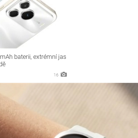
Ah baterii, extrémní jas
ídě
16