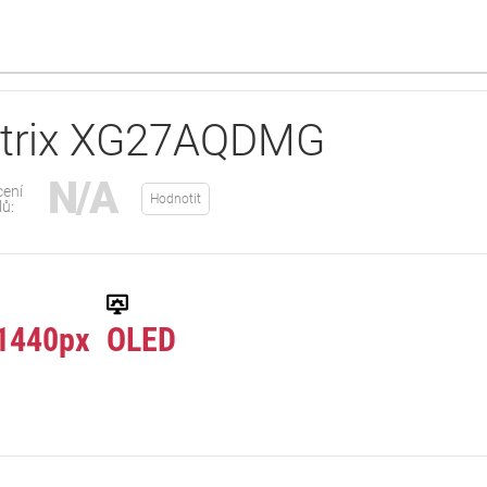
trix XG27AQDMG
N/A
ení
Hodnotit
lů:
1440px
OLED