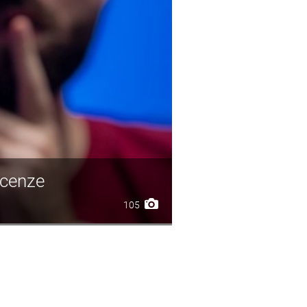
ecenze
105