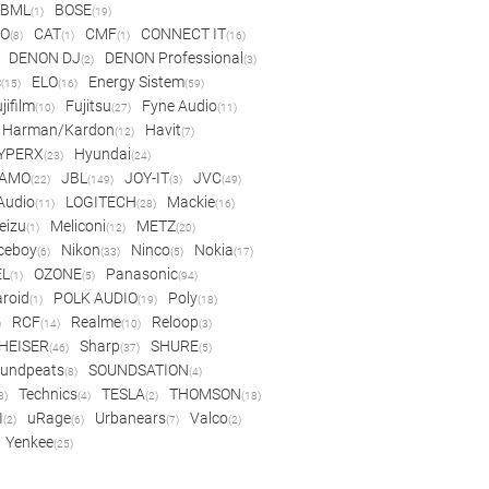
BML
BOSE
(1)
(19)
IO
CAT
CMF
CONNECT IT
(8)
(1)
(1)
(16)
DENON DJ
DENON Professional
(2)
(3)
c
ELO
Energy Sistem
(15)
(16)
(59)
jifilm
Fujitsu
Fyne Audio
(10)
(27)
(11)
Harman/Kardon
Havit
(12)
(7)
YPERX
Hyundai
(23)
(24)
AMO
JBL
JOY-IT
JVC
(22)
(149)
(3)
(49)
 Audio
LOGITECH
Mackie
(11)
(28)
(16)
eizu
Meliconi
METZ
(1)
(12)
(20)
ceboy
Nikon
Ninco
Nokia
(6)
(33)
(5)
(17)
EL
OZONE
Panasonic
(1)
(5)
(94)
aroid
POLK AUDIO
Poly
(1)
(19)
(18)
RCF
Realme
Reloop
)
(14)
(10)
(3)
HEISER
Sharp
SHURE
(46)
(37)
(5)
undpeats
SOUNDSATION
(8)
(4)
Technics
TESLA
THOMSON
8)
(4)
(2)
(18)
I
uRage
Urbanears
Valco
(2)
(6)
(7)
(2)
Yenkee
(25)