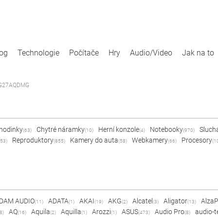
log
Technologie
Počítače
Hry
Audio/Video
Jak na to
 XG27AQDMG
 hodinky
Chytré náramky
Herní konzole
Notebooky
Sluch
(63)
(10)
(4)
(970)
Reproduktory
Kamery do auta
Webkamery
Procesory
53)
(855)
(58)
(66)
(1
DAM AUDIO
ADATA
AKAI
AKG
Alcatel
Aligator
Alza
(11)
(1)
(19)
(2)
(3)
(13)
AQ
Aquila
Aquilla
Arozzi
ASUS
Audio Pro
audio-t
8)
(16)
(2)
(1)
(1)
(473)
(8)