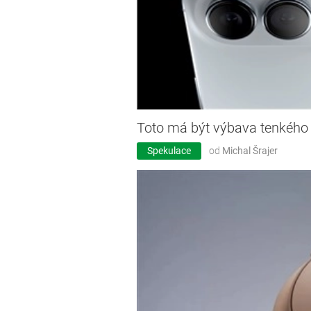
Toto má být výbava tenkého 
Spekulace
od
Michal Šrajer