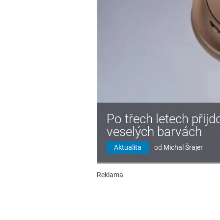
Po třech letech přij
veselých barvách
Aktualita
od
Michal Šrajer
Reklama