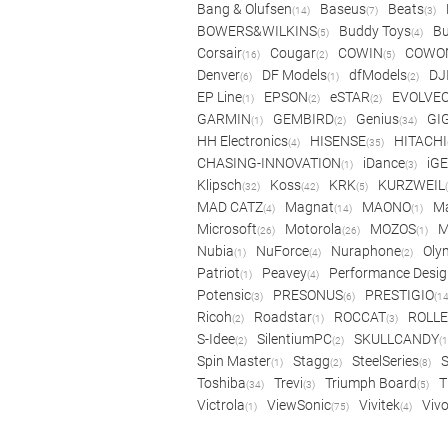
Bang & Olufsen
Baseus
Beats
(14)
(7)
(3)
BOWERS&WILKINS
Buddy Toys
Bu
(5)
(4)
Corsair
Cougar
COWIN
COWO
(16)
(2)
(5)
Denver
DF Models
dfModels
DJ
(6)
(1)
(2)
EP Line
EPSON
eSTAR
EVOLVE
(1)
(2)
(2)
GARMIN
GEMBIRD
Genius
GI
(1)
(2)
(34)
HH Electronics
HISENSE
HITACHI
(4)
(35)
CHASING-INNOVATION
iDance
iG
(1)
(3)
Klipsch
Koss
KRK
KURZWEIL
(32)
(42)
(5)
MAD CATZ
Magnat
MAONO
Ma
(4)
(14)
(1)
Microsoft
Motorola
MOZOS
(26)
(26)
(1)
Nubia
NuForce
Nuraphone
Oly
(1)
(4)
(2)
Patriot
Peavey
Performance Desig
(1)
(4)
Potensic
PRESONUS
PRESTIGIO
(3)
(6)
(14
Ricoh
Roadstar
ROCCAT
ROLLE
(2)
(1)
(3)
S-Idee
SilentiumPC
SKULLCANDY
(2)
(2)
(1
Spin Master
Stagg
SteelSeries
(1)
(2)
(8)
Toshiba
Trevi
Triumph Board
T
(34)
(3)
(5)
Victrola
ViewSonic
Vivitek
Viv
(1)
(75)
(4)