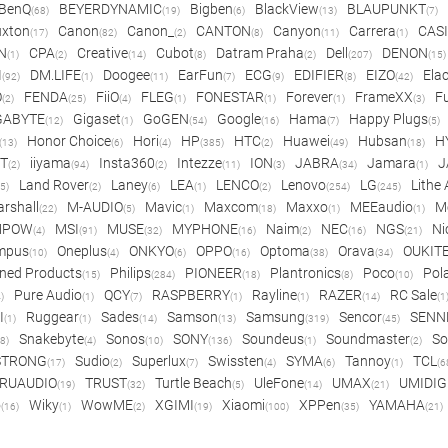
BenQ
BEYERDYNAMIC
Bigben
BlackView
BLAUPUNKT
(68)
(19)
(6)
(13)
(7)
xton
Canon
Canon_
CANTON
Canyon
Carrera
CAS
(17)
(82)
(2)
(8)
(11)
(1)
N
CPA
Creative
Cubot
Datram Praha
Dell
DENON
(1)
(2)
(14)
(8)
(2)
(207)
(15)
I
DM.LIFE
Doogee
EarFun
ECG
EDIFIER
EIZO
Ela
(92)
(1)
(11)
(7)
(9)
(8)
(42)
O
FENDA
FiiO
FLEG
FONESTAR
Forever
FrameXX
Fu
(2)
(25)
(4)
(1)
(1)
(1)
(3)
GABYTE
Gigaset
GoGEN
Google
Hama
Happy Plugs
(12)
(1)
(54)
(16)
(7)
(5)
Honor Choice
Hori
HP
HTC
Huawei
Hubsan
H
(13)
(6)
(4)
(385)
(2)
(49)
(18)
ET
iiyama
Insta360
Intezze
ION
JABRA
Jamara
J
(2)
(94)
(2)
(11)
(3)
(34)
(1)
Land Rover
Laney
LEA
LENCO
Lenovo
LG
Lithe
(5)
(2)
(6)
(1)
(2)
(254)
(245)
rshall
M-AUDIO
Mavic
Maxcom
Maxxo
MEEaudio
M
(22)
(5)
(1)
(18)
(1)
(1)
MPOW
MSI
MUSE
MYPHONE
Naim
NEC
NGS
Ni
(4)
(91)
(32)
(16)
(2)
(16)
(21)
mpus
Oneplus
ONKYO
OPPO
Optoma
Orava
OUKIT
(10)
(4)
(6)
(16)
(38)
(34)
ned Products
Philips
PIONEER
Plantronics
Poco
Pol
(15)
(284)
(18)
(8)
(10)
Pure Audio
QCY
RASPBERRY
Rayline
RAZER
RC Sale
)
(1)
(7)
(1)
(1)
(14)
(1
I
Ruggear
Sades
Samson
Samsung
Sencor
SENN
(1)
(1)
(14)
(13)
(319)
(45)
Snakebyte
Sonos
SONY
Soundeus
Soundmaster
So
8)
(4)
(10)
(136)
(1)
(2)
STRONG
Sudio
Superlux
Swissten
SYMA
Tannoy
TCL
(17)
(2)
(7)
(4)
(6)
(1)
(6
RUAUDIO
TRUST
Turtle Beach
UleFone
UMAX
UMIDIG
(19)
(32)
(5)
(14)
(21)
o
Wiky
WowME
XGIMI
Xiaomi
XPPen
YAMAHA
(16)
(1)
(2)
(19)
(100)
(35)
(21)