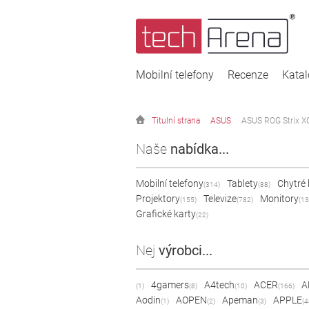
Mobilní telefony
Recenze
Kata
Titulní strana
ASUS
ASUS ROG Strix
Naše
nabídka...
Mobilní telefony
Tablety
Chytré
(314)
(88)
Projektory
Televize
Monitory
(155)
(782)
(13
Grafické karty
(22)
Nej
výrobci...
4gamers
A4tech
ACER
A
(1)
(8)
(10)
(166)
Aodin
AOPEN
Apeman
APPLE
(1)
(2)
(3)
(4