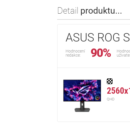
Detail
produktu...
ASUS ROG S
90%
Hodnocení
Hodnoc
redakce:
uživate
2560x
QHD