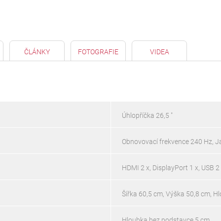
ČLÁNKY
FOTOGRAFIE
VIDEA
Úhlopříčka 26,5 "
Obnovovací frekvence 240 Hz, 
HDMI 2 x, DisplayPort 1 x, USB 2
Šířka 60,5 cm, Výška 50,8 cm, H
Hloubka bez podstavce 5 cm