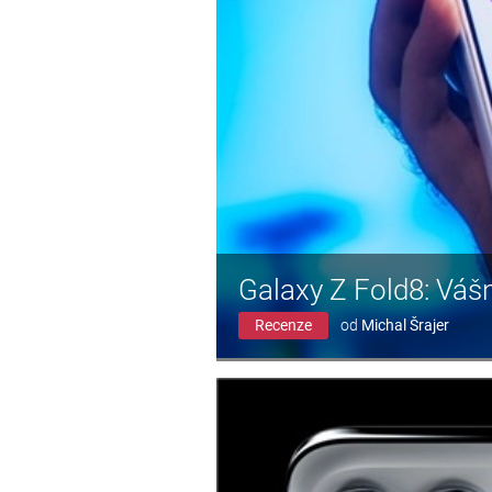
Galaxy Z Fold8: Váš
Recenze
od
Michal Šrajer