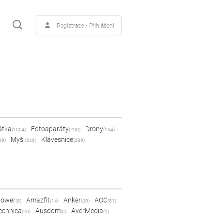
Registrace / Přihlášení
átka
Fotoaparáty
Drony
(1004)
(200)
(154)
Myši
Klávesnice
09)
(546)
(389)
Power
Amazfit
Anker
AOC
(8)
(14)
(20)
(81)
echnica
Ausdom
AverMedia
(20)
(6)
(1)