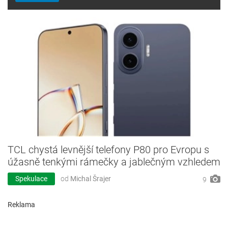
TCL chystá levnější telefony P80 pro Evropu s
úžasně tenkými rámečky a jablečným vzhledem
Spekulace
od
Michal Šrajer
9
Reklama