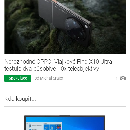
Nerozhodné OPPO. Vlajkové Find X10 Ultra
testuje dva působivé 10x teleobjektivy
Spekulace
od
Michal Šrajer
1
Kde
koupit...