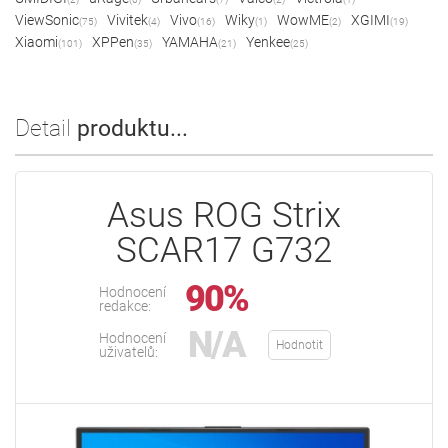
ViewSonic
Vivitek
Vivo
Wiky
WowME
XGIMI
(75)
(4)
(16)
(1)
(2)
(19)
Xiaomi
XPPen
YAMAHA
Yenkee
(101)
(35)
(21)
(25)
Detail
produktu...
Asus ROG Strix
SCAR17 G732
90%
Hodnocení
redakce:
N/A
Hodnocení
Hodnotit
uživatelů: