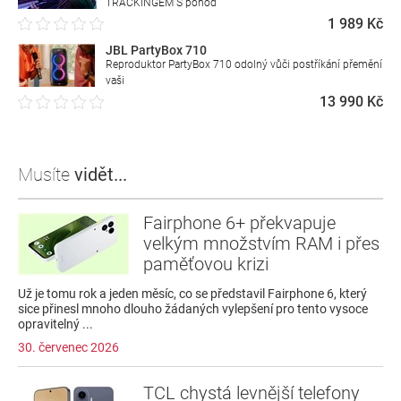
TRACKINGEM S pohod
1 989 Kč
JBL PartyBox 710
Reproduktor PartyBox 710 odolný vůči postříkání přemění
vaši
13 990 Kč
Musíte
vidět...
Fairphone 6+ překvapuje
velkým množstvím RAM i přes
paměťovou krizi
Už je tomu rok a jeden měsíc, co se představil Fairphone 6, který
sice přinesl mnoho dlouho žádaných vylepšení pro tento vysoce
opravitelný ...
30. červenec 2026
TCL chystá levnější telefony