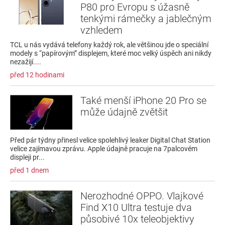
P80 pro Evropu s úžasně
tenkými rámečky a jablečným
vzhledem
TCL u nás vydává telefony každý rok, ale většinou jde o speciální
modely s “papírovým” displejem, které moc velký úspěch ani nikdy
nezažijí....
před 12 hodinami
Také menší iPhone 20 Pro se
může údajně zvětšit
Před pár týdny přinesl velice spolehlivý leaker Digital Chat Station
velice zajímavou zprávu. Apple údajně pracuje na 7palcovém
displeji pr...
před 1 dnem
Nerozhodné OPPO. Vlajkové
Find X10 Ultra testuje dva
působivé 10x teleobjektivy