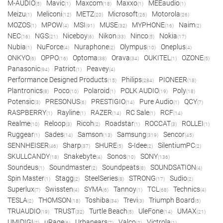
M-AUDIO
Mavic
Maxcom
Maxxo
MEEaudio
(5)
(1)
(18)
(1)
(1)
Meizu
Meliconi
METZ
Microsoft
Motorola
(1)
(12)
(20)
(26)
(26)
MOZOS
MPOW
MSI
MUSE
MYPHONE
Naim
(1)
(4)
(91)
(32)
(16)
(2)
NEC
NGS
Niceboy
Nikon
Ninco
Nokia
(16)
(21)
(6)
(33)
(5)
(17)
Nubia
NuForce
Nuraphone
Olympus
Oneplus
(1)
(4)
(2)
(10)
(4)
ONKYO
OPPO
Optoma
Orava
OUKITEL
OZONE
(6)
(16)
(38)
(34)
(1)
(5)
Panasonic
Patriot
Peavey
(94)
(1)
(4)
Performance Designed Products
Philips
PIONEER
(15)
(284)
(18)
Plantronics
Poco
Polaroid
POLK AUDIO
Poly
(8)
(10)
(1)
(19)
(18)
Potensic
PRESONUS
PRESTIGIO
Pure Audio
QCY
(3)
(6)
(14)
(1)
(7)
RASPBERRY
Rayline
RAZER
RC Sale
RCF
(1)
(1)
(14)
(1)
(14)
Realme
Reloop
Ricoh
Roadstar
ROCCAT
ROLLEI
(10)
(3)
(2)
(1)
(3)
(1)
Ruggear
Sades
Samson
Samsung
Sencor
(1)
(14)
(13)
(319)
(45)
SENNHEISER
Sharp
SHURE
S-Idee
SilentiumPC
(46)
(37)
(5)
(2)
(2)
SKULLCANDY
Snakebyte
Sonos
SONY
(18)
(4)
(10)
(136)
Soundeus
Soundmaster
Soundpeats
SOUNDSATION
(1)
(2)
(8)
(4)
Spin Master
Stagg
SteelSeries
STRONG
Sudio
(1)
(2)
(8)
(17)
(2)
Superlux
Swissten
SYMA
Tannoy
TCL
Technics
(7)
(4)
(6)
(1)
(68)
(4)
TESLA
THOMSON
Toshiba
Trevi
Triumph Board
(2)
(18)
(34)
(3)
(5)
TRUAUDIO
TRUST
Turtle Beach
UleFone
UMAX
(19)
(32)
(5)
(14)
(21)
UMIDIGI
uRage
Urbanears
Valco
Victrola
(2)
(6)
(7)
(2)
(1)