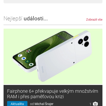
Nejlepší
události...
Zobrazit vše
Fairphone 6+ překvapuje velkým množstvím
RAM i přes paměťovou krizi
Aktualita
od
Michal Šrajer
1