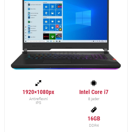
1920×1080px
Intel Core i7
Antireflexní
8 jader
IPS
16GB
DDR4