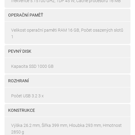
frekvence 5.15100 GHz, TDP 45 W, Cache procesoru 16 MB
OPERAČNÍ PAMĚŤ
Velikost operační paměti RAM 16 GB, Počet osazených slotů
1
PEVNÝ DISK
Kapacita SSD 1000 GB
ROZHRANÍ
Počet USB 3.2 3 x
KONSTRUKCE
Výška 26.2 mm, Šířka 399 mm, Hloubka 293 mm, Hmotnost
2850 g