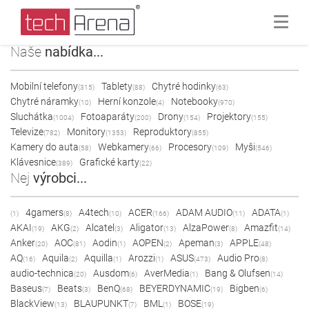
Naše
nabídka...
Mobilní telefony
Tablety
Chytré hodinky
(315)
(88)
(63)
Chytré náramky
Herní konzole
Notebooky
(10)
(4)
(970)
Sluchátka
Fotoaparáty
Drony
Projektory
(1004)
(200)
(154)
(155)
Televize
Monitory
Reproduktory
(782)
(1353)
(855)
Kamery do auta
Webkamery
Procesory
Myši
(58)
(66)
(109)
(546)
Klávesnice
Grafické karty
(389)
(22)
Nej
výrobci...
4gamers
A4tech
ACER
ADAM AUDIO
ADATA
(1)
(8)
(10)
(166)
(11)
(1)
AKAI
AKG
Alcatel
Aligator
AlzaPower
Amazfit
(19)
(2)
(3)
(13)
(8)
(14)
Anker
AOC
Aodin
AOPEN
Apeman
APPLE
(20)
(81)
(1)
(2)
(3)
(48)
AQ
Aquila
Aquilla
Arozzi
ASUS
Audio Pro
(16)
(2)
(1)
(1)
(473)
(8)
audio-technica
Ausdom
AverMedia
Bang & Olufsen
(20)
(6)
(1)
(14)
Baseus
Beats
BenQ
BEYERDYNAMIC
Bigben
(7)
(3)
(68)
(19)
(6)
BlackView
BLAUPUNKT
BML
BOSE
(13)
(7)
(1)
(19)