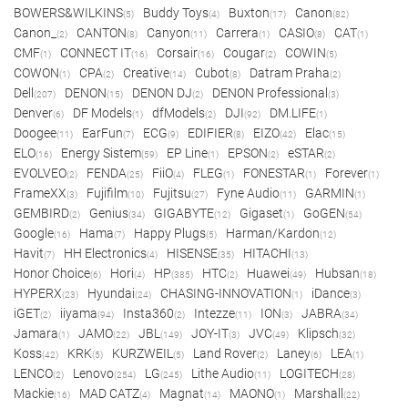
BOWERS&WILKINS
Buddy Toys
Buxton
Canon
(5)
(4)
(17)
(82)
Canon_
CANTON
Canyon
Carrera
CASIO
CAT
(2)
(8)
(11)
(1)
(8)
(1)
CMF
CONNECT IT
Corsair
Cougar
COWIN
(1)
(16)
(16)
(2)
(5)
COWON
CPA
Creative
Cubot
Datram Praha
(1)
(2)
(14)
(8)
(2)
Dell
DENON
DENON DJ
DENON Professional
(207)
(15)
(2)
(3)
Denver
DF Models
dfModels
DJI
DM.LIFE
(6)
(1)
(2)
(92)
(1)
Doogee
EarFun
ECG
EDIFIER
EIZO
Elac
(11)
(7)
(9)
(8)
(42)
(15)
ELO
Energy Sistem
EP Line
EPSON
eSTAR
(16)
(59)
(1)
(2)
(2)
EVOLVEO
FENDA
FiiO
FLEG
FONESTAR
Forever
(2)
(25)
(4)
(1)
(1)
(1)
FrameXX
Fujifilm
Fujitsu
Fyne Audio
GARMIN
(3)
(10)
(27)
(11)
(1)
GEMBIRD
Genius
GIGABYTE
Gigaset
GoGEN
(2)
(34)
(12)
(1)
(54)
Google
Hama
Happy Plugs
Harman/Kardon
(16)
(7)
(5)
(12)
Havit
HH Electronics
HISENSE
HITACHI
(7)
(4)
(35)
(13)
Honor Choice
Hori
HP
HTC
Huawei
Hubsan
(6)
(4)
(385)
(2)
(49)
(18)
HYPERX
Hyundai
CHASING-INNOVATION
iDance
(23)
(24)
(1)
(3)
iGET
iiyama
Insta360
Intezze
ION
JABRA
(2)
(94)
(2)
(11)
(3)
(34)
Jamara
JAMO
JBL
JOY-IT
JVC
Klipsch
(1)
(22)
(149)
(3)
(49)
(32)
Koss
KRK
KURZWEIL
Land Rover
Laney
LEA
(42)
(5)
(5)
(2)
(6)
(1)
LENCO
Lenovo
LG
Lithe Audio
LOGITECH
(2)
(254)
(245)
(11)
(28)
Mackie
MAD CATZ
Magnat
MAONO
Marshall
(16)
(4)
(14)
(1)
(22)