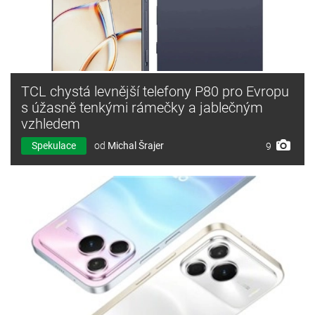
TCL chystá levnější telefony P80 pro Evropu
s úžasně tenkými rámečky a jablečným
vzhledem
Spekulace
od
Michal Šrajer
9