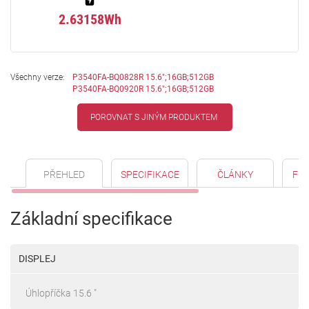
2.63158Wh
Všechny verze:
P3540FA-BQ0828R 15.6";16GB;512GB
P3540FA-BQ0920R 15.6";16GB;512GB
POROVNAT S JINÝM PRODUKTEM
PŘEHLED
SPECIFIKACE
ČLÁNKY
FO
Základní specifikace
DISPLEJ
Úhlopříčka 15.6 "