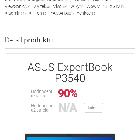
ViewSonic
Vivitek
Vivo
Wiky
WowME
XGIMI
(75)
(4)
(16)
(1)
(2)
(19)
Xiaomi
XPPen
YAMAHA
Yenkee
(101)
(35)
(21)
(25)
Detail
produktu...
ASUS ExpertBook
P3540
90%
Hodnocení
redakce:
N/A
Hodnocení
Hodnotit
uživatelů: