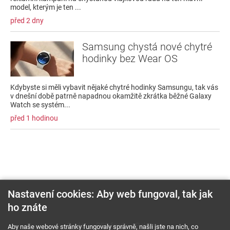
model, kterým je ten ...
před 2 dny
Samsung chystá nové chytré
hodinky bez Wear OS
Kdybyste si měli vybavit nějaké chytré hodinky Samsungu, tak vás
v dnešní době patrně napadnou okamžitě zkrátka běžné Galaxy
Watch se systém...
před 1 hodinou
Nastavení cookies: Aby web fungoval, tak jak
ho znáte
O nás
RSS feed
Reklama
Aby naše webové stránky fungovaly správně, našli jste na nich, co