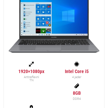
1920×1080px
Intel Core i5
Antireflexní
4 jader
TN
8GB
DDR4