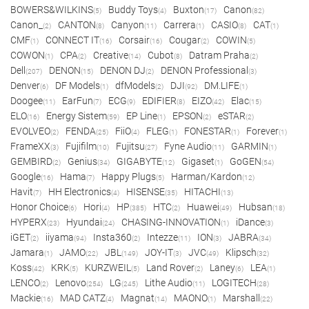
BOWERS&WILKINS
Buddy Toys
Buxton
Canon
(5)
(4)
(17)
(82)
Canon_
CANTON
Canyon
Carrera
CASIO
CAT
(2)
(8)
(11)
(1)
(8)
(1)
CMF
CONNECT IT
Corsair
Cougar
COWIN
(1)
(16)
(16)
(2)
(5)
COWON
CPA
Creative
Cubot
Datram Praha
(1)
(2)
(14)
(8)
(2)
Dell
DENON
DENON DJ
DENON Professional
(207)
(15)
(2)
(3)
Denver
DF Models
dfModels
DJI
DM.LIFE
(6)
(1)
(2)
(92)
(1)
Doogee
EarFun
ECG
EDIFIER
EIZO
Elac
(11)
(7)
(9)
(8)
(42)
(15)
ELO
Energy Sistem
EP Line
EPSON
eSTAR
(16)
(59)
(1)
(2)
(2)
EVOLVEO
FENDA
FiiO
FLEG
FONESTAR
Forever
(2)
(25)
(4)
(1)
(1)
(1)
FrameXX
Fujifilm
Fujitsu
Fyne Audio
GARMIN
(3)
(10)
(27)
(11)
(1)
GEMBIRD
Genius
GIGABYTE
Gigaset
GoGEN
(2)
(34)
(12)
(1)
(54)
Google
Hama
Happy Plugs
Harman/Kardon
(16)
(7)
(5)
(12)
Havit
HH Electronics
HISENSE
HITACHI
(7)
(4)
(35)
(13)
Honor Choice
Hori
HP
HTC
Huawei
Hubsan
(6)
(4)
(385)
(2)
(49)
(18)
HYPERX
Hyundai
CHASING-INNOVATION
iDance
(23)
(24)
(1)
(3)
iGET
iiyama
Insta360
Intezze
ION
JABRA
(2)
(94)
(2)
(11)
(3)
(34)
Jamara
JAMO
JBL
JOY-IT
JVC
Klipsch
(1)
(22)
(149)
(3)
(49)
(32)
Koss
KRK
KURZWEIL
Land Rover
Laney
LEA
(42)
(5)
(5)
(2)
(6)
(1)
LENCO
Lenovo
LG
Lithe Audio
LOGITECH
(2)
(254)
(245)
(11)
(28)
Mackie
MAD CATZ
Magnat
MAONO
Marshall
(16)
(4)
(14)
(1)
(22)