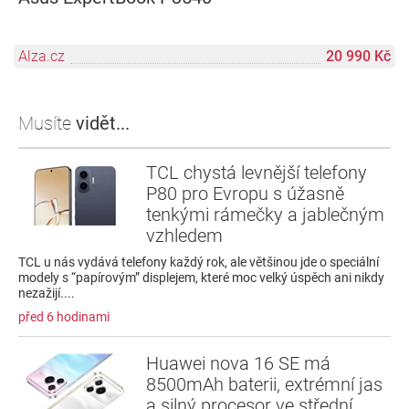
Alza.cz
20 990 Kč
Musíte
vidět...
TCL chystá levnější telefony
P80 pro Evropu s úžasně
tenkými rámečky a jablečným
vzhledem
TCL u nás vydává telefony každý rok, ale většinou jde o speciální
modely s “papírovým” displejem, které moc velký úspěch ani nikdy
nezažijí....
před 6 hodinami
Huawei nova 16 SE má
8500mAh baterii, extrémní jas
a silný procesor ve střední