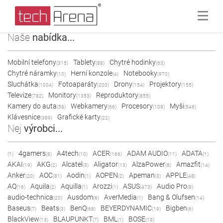
Naše
nabídka...
Mobilní telefony
Tablety
Chytré hodinky
(315)
(88)
(63)
Chytré náramky
Herní konzole
Notebooky
(10)
(4)
(970)
Sluchátka
Fotoaparáty
Drony
Projektory
(1004)
(200)
(154)
(155)
Televize
Monitory
Reproduktory
(782)
(1353)
(855)
Kamery do auta
Webkamery
Procesory
Myši
(58)
(66)
(109)
(546)
Klávesnice
Grafické karty
(389)
(22)
Nej
výrobci...
4gamers
A4tech
ACER
ADAM AUDIO
ADATA
(1)
(8)
(10)
(166)
(11)
(1)
AKAI
AKG
Alcatel
Aligator
AlzaPower
Amazfit
(19)
(2)
(3)
(13)
(8)
(14)
Anker
AOC
Aodin
AOPEN
Apeman
APPLE
(20)
(81)
(1)
(2)
(3)
(48)
AQ
Aquila
Aquilla
Arozzi
ASUS
Audio Pro
(16)
(2)
(1)
(1)
(473)
(8)
audio-technica
Ausdom
AverMedia
Bang & Olufsen
(20)
(6)
(1)
(14)
Baseus
Beats
BenQ
BEYERDYNAMIC
Bigben
(7)
(3)
(68)
(19)
(6)
BlackView
BLAUPUNKT
BML
BOSE
(13)
(7)
(1)
(19)