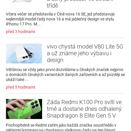
třídě
Včera večer se představila v Číně nova 16 SE, jež představuje
nejlevnější model řady nova 16 a má jablečný design ve stylu
iPhonu 17 Pro. M...
před 3 hodinami
vivo chystá model V80 Lite 5G
a už známe jeho výbavu i
design
Většinou se vždy jako první dozvídáme u čínských značek nejprve
o domácích čínských variantách daných zařízeních a až později se
ukáží také ...
před 5 hodinami
Záda Redmi K100 Pro svítí ve
tmě a dostane dnes odhalený
Snapdragon 8 Elite Gen 5 V
Pochopitelně se Redmi zatím jako každá značka soustředilo v
reklamní kampani na chystanou vlajkovou řadu na ten hlavní