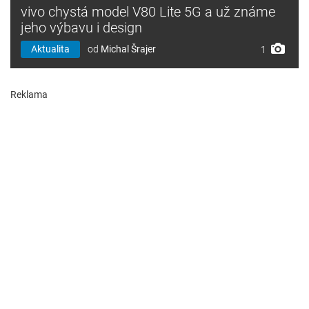
vivo chystá model V80 Lite 5G a už známe
jeho výbavu i design
Aktualita
od
Michal Šrajer
1
Reklama