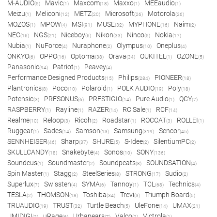
M-AUDIO
Mavic
Maxcom
Maxxo
MEEaudio
(5)
(1)
(18)
(1)
(1)
Meizu
Meliconi
METZ
Microsoft
Motorola
(1)
(12)
(20)
(26)
(26)
MOZOS
MPOW
MSI
MUSE
MYPHONE
Naim
(1)
(4)
(91)
(32)
(16)
(2)
NEC
NGS
Niceboy
Nikon
Ninco
Nokia
(16)
(21)
(6)
(33)
(5)
(17)
Nubia
NuForce
Nuraphone
Olympus
Oneplus
(1)
(4)
(2)
(10)
(4)
ONKYO
OPPO
Optoma
Orava
OUKITEL
OZONE
(6)
(16)
(38)
(34)
(1)
(5)
Panasonic
Patriot
Peavey
(94)
(1)
(4)
Performance Designed Products
Philips
PIONEER
(15)
(284)
(18)
Plantronics
Poco
Polaroid
POLK AUDIO
Poly
(8)
(10)
(1)
(19)
(18)
Potensic
PRESONUS
PRESTIGIO
Pure Audio
QCY
(3)
(6)
(14)
(1)
(7)
RASPBERRY
Rayline
RAZER
RC Sale
RCF
(1)
(1)
(14)
(1)
(14)
Realme
Reloop
Ricoh
Roadstar
ROCCAT
ROLLEI
(10)
(3)
(2)
(1)
(3)
(1)
Ruggear
Sades
Samson
Samsung
Sencor
(1)
(14)
(13)
(319)
(45)
SENNHEISER
Sharp
SHURE
S-Idee
SilentiumPC
(46)
(37)
(5)
(2)
(2)
SKULLCANDY
Snakebyte
Sonos
SONY
(18)
(4)
(10)
(136)
Soundeus
Soundmaster
Soundpeats
SOUNDSATION
(1)
(2)
(8)
(4)
Spin Master
Stagg
SteelSeries
STRONG
Sudio
(1)
(2)
(8)
(17)
(2)
Superlux
Swissten
SYMA
Tannoy
TCL
Technics
(7)
(4)
(6)
(1)
(68)
(4)
TESLA
THOMSON
Toshiba
Trevi
Triumph Board
(2)
(18)
(34)
(3)
(5)
TRUAUDIO
TRUST
Turtle Beach
UleFone
UMAX
(19)
(32)
(5)
(14)
(21)
UMIDIGI
uRage
Urbanears
Valco
Victrola
(2)
(6)
(7)
(2)
(1)