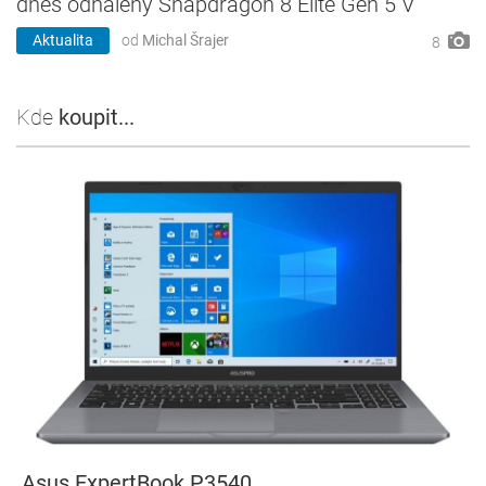
dnes odhalený Snapdragon 8 Elite Gen 5 V
Aktualita
od
Michal Šrajer
8
Kde
koupit...
Asus ExpertBook P3540