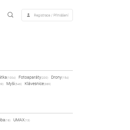
Registrace / Přihlášení
átka
Fotoaparáty
Drony
(1004)
(200)
(154)
Myši
Klávesnice
09)
(546)
(389)
iba
UMAX
(18)
(13)