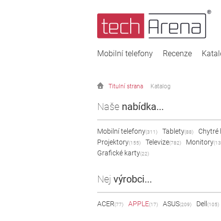
Mobilní telefony
Recenze
Kata
Titulní strana
Katalog
Naše
nabídka...
Mobilní telefony
Tablety
Chytré
(311)
(88)
Projektory
Televize
Monitory
(155)
(782)
(13
Grafické karty
(22)
Nej
výrobci...
ACER
APPLE
ASUS
Dell
(77)
(17)
(209)
(105)