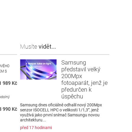
Musíte
vidět...
Samsung
OVÉHO
představil velký
EM S
200Mpx
fotoaparát, jenž je
1 989 Kč
předurčen k
úspěchu
odolný
i
Samsung dnes oficiálně odhalil nový 200Mpx
3 990 Kč
senzor ISOCELL HPC o velikosti 1/1,3”, jenž
využívá jako první snímač Samsungu novou
architekturu...
před 17 hodinami