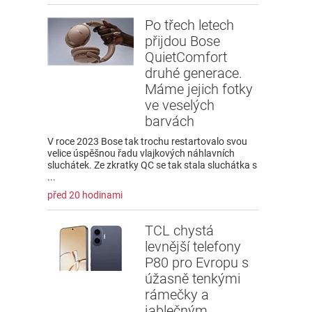
Po třech letech
přijdou Bose
QuietComfort
druhé generace.
Máme jejich fotky
ve veselých
barvách
V roce 2023 Bose tak trochu restartovalo svou
velice úspěšnou řadu vlajkových náhlavních
sluchátek. Ze zkratky QC se tak stala sluchátka s
...
před 20 hodinami
TCL chystá
levnější telefony
P80 pro Evropu s
úžasně tenkými
rámečky a
jablečným