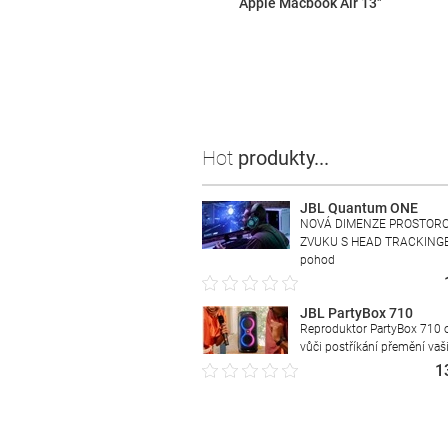
Apple Macbook Air 13"
Hot
produkty...
JBL Quantum ONE
NOVÁ DIMENZE PROSTOR
ZVUKU S HEAD TRACKING
pohod
JBL PartyBox 710
Reproduktor PartyBox 710 
vůči postříkání přemění vaš
1