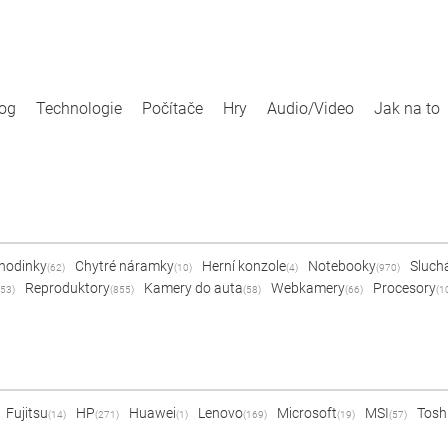
log
Technologie
Počítače
Hry
Audio/Video
Jak na to
 hodinky
Chytré náramky
Herní konzole
Notebooky
Sluch
(62)
(10)
(4)
(970)
Reproduktory
Kamery do auta
Webkamery
Procesory
53)
(855)
(58)
(66)
(1
Fujitsu
HP
Huawei
Lenovo
Microsoft
MSI
Tosh
(14)
(271)
(1)
(169)
(19)
(57)