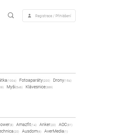
Registrace / Přihlášení
átka
Fotoaparáty
Drony
(1004)
(200)
(154)
Myši
Klávesnice
09)
(546)
(389)
Power
Amazfit
Anker
AOC
(8)
(14)
(20)
(81)
echnica
Ausdom
AverMedia
(20)
(6)
(1)