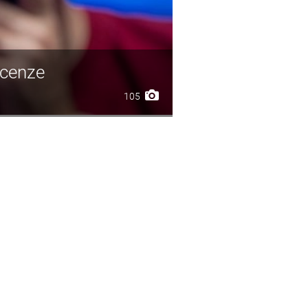
ecenze
105