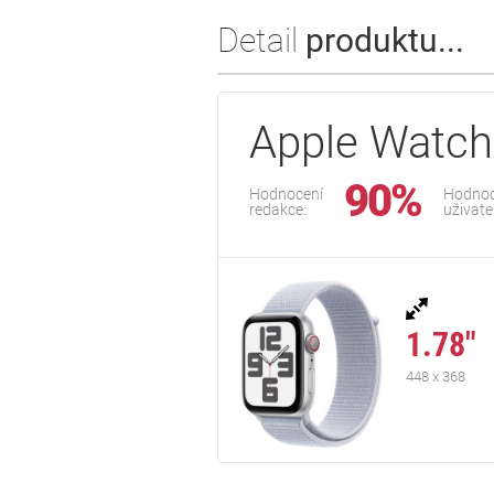
Detail
produktu...
Apple Watc
90%
Hodnocení
Hodnoc
redakce:
uživate
1.78"
448 x 368