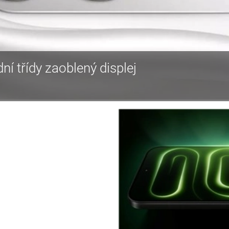
dní třídy zaoblený displej