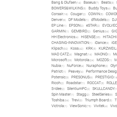
Bang & Olufsen
Baseus
Beats
(14)
(7)
(3)
BOWERS&WILKINS
Buddy Toys
Bu
(5)
(4)
Corsair
Cougar
COWIN
COWO
(16)
(2)
(5)
Denver
DF Models
dfModels
DJ
(6)
(1)
(2)
EP Line
EPSON
eSTAR
EVOLVE
(1)
(2)
(2)
GARMIN
GEMBIRD
Genius
GI
(1)
(2)
(34)
HH Electronics
HISENSE
HITACHI
(4)
(35)
CHASING-INNOVATION
iDance
iG
(1)
(3)
Klipsch
Koss
KRK
KURZWEIL
(32)
(42)
(5)
MAD CATZ
Magnat
MAONO
Ma
(4)
(14)
(1)
Microsoft
Motorola
MOZOS
(26)
(24)
(1)
Nubia
NuForce
Nuraphone
Oly
(1)
(4)
(2)
Patriot
Peavey
Performance Desig
(1)
(4)
Potensic
PRESONUS
PRESTIGIO
(3)
(6)
(14
Ricoh
Roadstar
ROCCAT
ROLLE
(2)
(1)
(3)
S-Idee
SilentiumPC
SKULLCANDY
(2)
(2)
(1
Spin Master
Stagg
SteelSeries
(1)
(2)
(8)
Toshiba
Trevi
Triumph Board
T
(34)
(3)
(5)
Victrola
ViewSonic
Vivitek
Viv
(1)
(75)
(4)