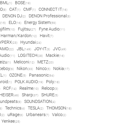
BML
BOSE
(1)
(19)
IO
CAT
CMF
CONNECT IT
(8)
(1)
(1)
(16)
DENON DJ
DENON Professional
(2)
(3)
c
ELO
Energy Sistem
(15)
(16)
(59)
jifilm
Fujitsu
Fyne Audio
(10)
(27)
(11)
Harman/Kardon
Havit
(12)
(7)
YPERX
Hyundai
(23)
(24)
AMO
JBL
JOY-IT
JVC
(22)
(149)
(3)
(49)
 Audio
LOGITECH
Mackie
(11)
(28)
(16)
eizu
Meliconi
METZ
(1)
(12)
(20)
ceboy
Nikon
Ninco
Nokia
(6)
(33)
(5)
(17)
EL
OZONE
Panasonic
(1)
(5)
(94)
aroid
POLK AUDIO
Poly
(1)
(19)
(18)
RCF
Realme
Reloop
)
(14)
(10)
(3)
HEISER
Sharp
SHURE
(46)
(37)
(5)
undpeats
SOUNDSATION
(8)
(4)
Technics
TESLA
THOMSON
8)
(4)
(2)
(18)
I
uRage
Urbanears
Valco
(2)
(6)
(7)
(2)
Yenkee
(25)