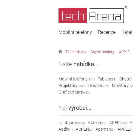
Mobilní telefony
Recenze
Kata
Titulní strana
Chytré hodinky
APPLE
Naše
nabídka...
Mobilní telefony
Tablety
Chytré
(311)
(88)
Projektory
Televize
Monitory
(155)
(782)
(13
Grafické karty
(22)
Nej
výrobci...
4gamers
A4tech
ACER
A
(1)
(8)
(10)
(166)
Aodin
AOPEN
Apeman
APPLE
(1)
(2)
(3)
(4