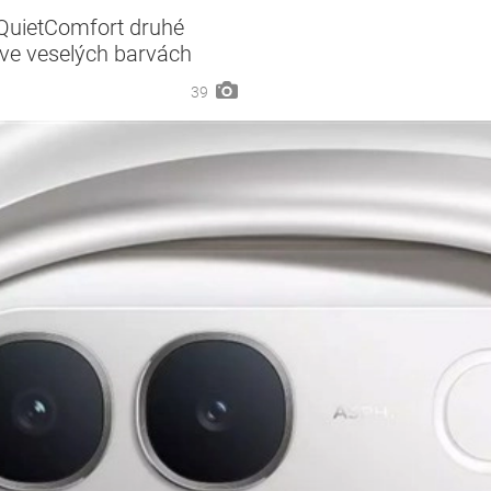
 QuietComfort druhé
 ve veselých barvách
39