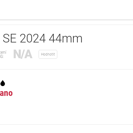
h SE 2024 44mm
N/A
ení
Hodnotit
lů:
ano