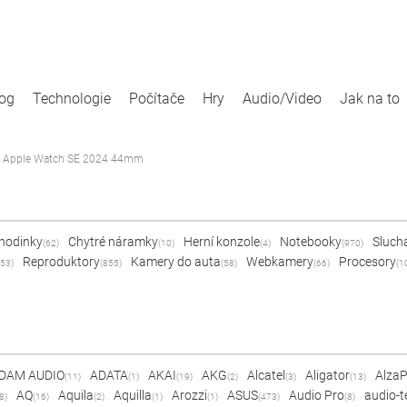
log
Technologie
Počítače
Hry
Audio/Video
Jak na to
Apple Watch SE 2024 44mm
 hodinky
Chytré náramky
Herní konzole
Notebooky
Sluch
(62)
(10)
(4)
(970)
Reproduktory
Kamery do auta
Webkamery
Procesory
53)
(855)
(58)
(66)
(1
DAM AUDIO
ADATA
AKAI
AKG
Alcatel
Aligator
Alza
(11)
(1)
(19)
(2)
(3)
(13)
AQ
Aquila
Aquilla
Arozzi
ASUS
Audio Pro
audio-t
8)
(16)
(2)
(1)
(1)
(473)
(8)