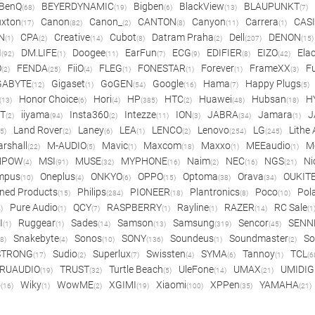
BenQ
BEYERDYNAMIC
Bigben
BlackView
BLAUPUNKT
(68)
(19)
(6)
(13)
(7)
xton
Canon
Canon_
CANTON
Canyon
Carrera
CAS
(17)
(82)
(2)
(8)
(11)
(1)
N
CPA
Creative
Cubot
Datram Praha
Dell
DENON
(1)
(2)
(14)
(8)
(2)
(207)
(15)
I
DM.LIFE
Doogee
EarFun
ECG
EDIFIER
EIZO
Ela
(92)
(1)
(11)
(7)
(9)
(8)
(42)
O
FENDA
FiiO
FLEG
FONESTAR
Forever
FrameXX
Fu
(2)
(25)
(4)
(1)
(1)
(1)
(3)
GABYTE
Gigaset
GoGEN
Google
Hama
Happy Plugs
(12)
(1)
(54)
(16)
(7)
(5)
Honor Choice
Hori
HP
HTC
Huawei
Hubsan
H
(13)
(6)
(4)
(385)
(2)
(48)
(18)
ET
iiyama
Insta360
Intezze
ION
JABRA
Jamara
J
(2)
(94)
(2)
(11)
(3)
(34)
(1)
Land Rover
Laney
LEA
LENCO
Lenovo
LG
Lithe
(5)
(2)
(6)
(1)
(2)
(254)
(245)
rshall
M-AUDIO
Mavic
Maxcom
Maxxo
MEEaudio
M
(22)
(5)
(1)
(18)
(1)
(1)
MPOW
MSI
MUSE
MYPHONE
Naim
NEC
NGS
Ni
(4)
(91)
(32)
(16)
(2)
(16)
(21)
mpus
Oneplus
ONKYO
OPPO
Optoma
Orava
OUKIT
(10)
(4)
(6)
(15)
(38)
(34)
ned Products
Philips
PIONEER
Plantronics
Poco
Pol
(15)
(284)
(18)
(8)
(10)
Pure Audio
QCY
RASPBERRY
Rayline
RAZER
RC Sale
)
(1)
(7)
(1)
(1)
(14)
(1
I
Ruggear
Sades
Samson
Samsung
Sencor
SENN
(1)
(1)
(14)
(13)
(319)
(45)
Snakebyte
Sonos
SONY
Soundeus
Soundmaster
So
8)
(4)
(10)
(136)
(1)
(2)
STRONG
Sudio
Superlux
Swissten
SYMA
Tannoy
TCL
(17)
(2)
(7)
(4)
(6)
(1)
(6
RUAUDIO
TRUST
Turtle Beach
UleFone
UMAX
UMIDIG
(19)
(32)
(5)
(14)
(21)
o
Wiky
WowME
XGIMI
Xiaomi
XPPen
YAMAHA
(16)
(1)
(2)
(19)
(100)
(35)
(21)