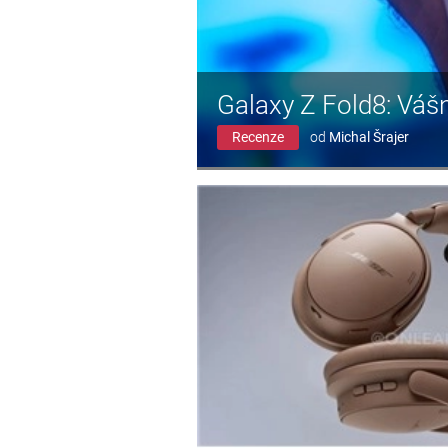
Galaxy Z Fold8: Váš
Recenze
od
Michal Šrajer