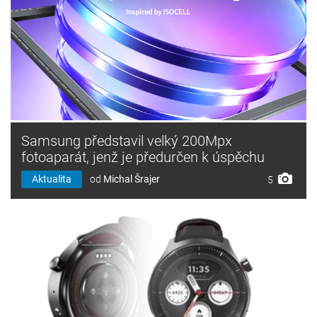
Samsung představil velký 200Mpx
fotoaparát, jenž je předurčen k úspěchu
Aktualita
od
Michal Šrajer
5