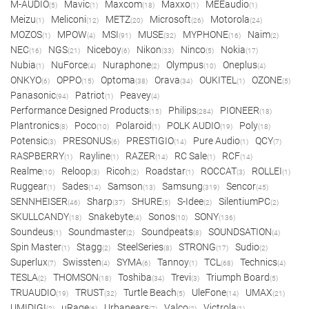
M-AUDIO
Mavic
Maxcom
Maxxo
MEEaudio
(5)
(1)
(18)
(1)
(1)
Meizu
Meliconi
METZ
Microsoft
Motorola
(1)
(12)
(20)
(26)
(24)
MOZOS
MPOW
MSI
MUSE
MYPHONE
Naim
(1)
(4)
(91)
(32)
(16)
(2)
NEC
NGS
Niceboy
Nikon
Ninco
Nokia
(16)
(21)
(6)
(33)
(5)
(17)
Nubia
NuForce
Nuraphone
Olympus
Oneplus
(1)
(4)
(2)
(10)
(4)
ONKYO
OPPO
Optoma
Orava
OUKITEL
OZONE
(6)
(15)
(38)
(34)
(1)
(5)
Panasonic
Patriot
Peavey
(94)
(1)
(4)
Performance Designed Products
Philips
PIONEER
(15)
(284)
(18)
Plantronics
Poco
Polaroid
POLK AUDIO
Poly
(8)
(10)
(1)
(19)
(18)
Potensic
PRESONUS
PRESTIGIO
Pure Audio
QCY
(3)
(6)
(14)
(1)
(7)
RASPBERRY
Rayline
RAZER
RC Sale
RCF
(1)
(1)
(14)
(1)
(14)
Realme
Reloop
Ricoh
Roadstar
ROCCAT
ROLLEI
(10)
(3)
(2)
(1)
(3)
(1)
Ruggear
Sades
Samson
Samsung
Sencor
(1)
(14)
(13)
(319)
(45)
SENNHEISER
Sharp
SHURE
S-Idee
SilentiumPC
(46)
(37)
(5)
(2)
(2)
SKULLCANDY
Snakebyte
Sonos
SONY
(18)
(4)
(10)
(136)
Soundeus
Soundmaster
Soundpeats
SOUNDSATION
(1)
(2)
(8)
(4)
Spin Master
Stagg
SteelSeries
STRONG
Sudio
(1)
(2)
(8)
(17)
(2)
Superlux
Swissten
SYMA
Tannoy
TCL
Technics
(7)
(4)
(6)
(1)
(68)
(4)
TESLA
THOMSON
Toshiba
Trevi
Triumph Board
(2)
(18)
(34)
(3)
(5)
TRUAUDIO
TRUST
Turtle Beach
UleFone
UMAX
(19)
(32)
(5)
(14)
(21)
UMIDIGI
uRage
Urbanears
Valco
Victrola
(2)
(6)
(7)
(2)
(1)