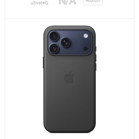
N/A
Hodnotit
uživatelů: