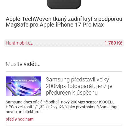
Apple TechWoven tkaný zadní kryt s podporou
MagSafe pro Apple iPhone 17 Pro Max
Hurámobil.cz
1 789 Kč
Musíte
vidět...
Samsung představil velký
200Mpx fotoaparát, jenž je
předurčen k úspěchu
Samsung dnes oficiálně odhalil nový 200Mpx senzor ISOCELL
HPC o velikosti 1/1,3”, jenž využívá jako první snímač Samsungu
novou architekturu...
před 9 hodinami