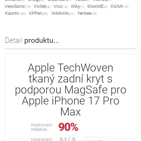
ViewSonic
Vivitek
Vivo
Wiky
WowME
XGIMI
(75)
(4)
(16)
(1)
(2)
(19)
Xiaomi
XPPen
YAMAHA
Yenkee
(100)
(35)
(21)
(25)
Detail
produktu...
Apple TechWoven
tkaný zadní kryt s
podporou MagSafe pro
Apple iPhone 17 Pro
Max
90%
Hodnocení
redakce:
Hodnocení