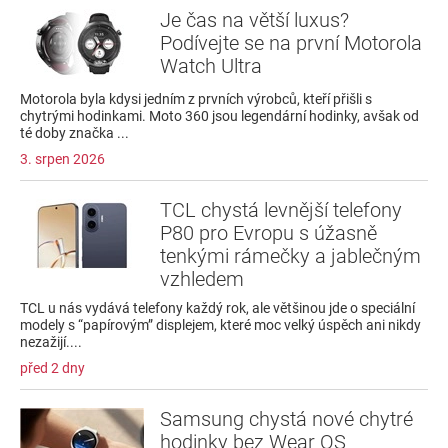
Je čas na větší luxus?
Podívejte se na první Motorola
Watch Ultra
Motorola byla kdysi jedním z prvních výrobců, kteří přišli s
chytrými hodinkami. Moto 360 jsou legendární hodinky, avšak od
té doby značka ...
3. srpen 2026
TCL chystá levnější telefony
P80 pro Evropu s úžasně
tenkými rámečky a jablečným
vzhledem
TCL u nás vydává telefony každý rok, ale většinou jde o speciální
modely s “papírovým” displejem, které moc velký úspěch ani nikdy
nezažijí....
před 2 dny
Samsung chystá nové chytré
hodinky bez Wear OS