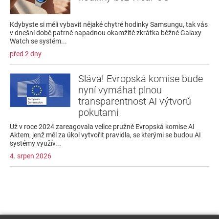
Kdybyste si měli vybavit nějaké chytré hodinky Samsungu, tak vás
v dnešní době patrně napadnou okamžitě zkrátka běžné Galaxy
Watch se systém...
před 2 dny
Sláva! Evropská komise bude
nyní vymáhat plnou
transparentnost AI výtvorů
pokutami
Už v roce 2024 zareagovala velice pružně Evropská komise AI
Aktem, jenž měl za úkol vytvořit pravidla, se kterými se budou AI
systémy využív...
4. srpen 2026