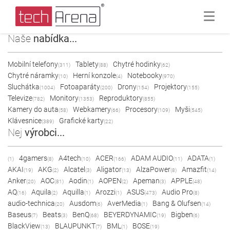
Naše
nabídka...
Mobilní telefony
Tablety
Chytré hodinky
(311)
(88)
(62)
Chytré náramky
Herní konzole
Notebooky
(10)
(4)
(970)
Sluchátka
Fotoaparáty
Drony
Projektory
(1004)
(200)
(154)
(155)
Televize
Monitory
Reproduktory
(782)
(1353)
(855)
Kamery do auta
Webkamery
Procesory
Myši
(58)
(66)
(109)
(545)
Klávesnice
Grafické karty
(389)
(22)
Nej
výrobci...
4gamers
A4tech
ACER
ADAM AUDIO
ADATA
(1)
(8)
(10)
(166)
(11)
(1)
AKAI
AKG
Alcatel
Aligator
AlzaPower
Amazfit
(19)
(2)
(3)
(13)
(8)
(14)
Anker
AOC
Aodin
AOPEN
Apeman
APPLE
(20)
(81)
(1)
(2)
(3)
(48)
AQ
Aquila
Aquilla
Arozzi
ASUS
Audio Pro
(16)
(2)
(1)
(1)
(473)
(8)
audio-technica
Ausdom
AverMedia
Bang & Olufsen
(20)
(6)
(1)
(14)
Baseus
Beats
BenQ
BEYERDYNAMIC
Bigben
(7)
(3)
(68)
(19)
(6)
BlackView
BLAUPUNKT
BML
BOSE
(13)
(7)
(1)
(19)