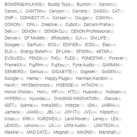
BOWERS&WILKINS
Buddy Toys
Buxton
Canon
(5)
(4)
(17)
(82)
Canon_
CANTON
Canyon
Carrera
CASIO
CAT
(2)
(8)
(11)
(1)
(8)
(1)
CMF
CONNECT IT
Corsair
Cougar
COWIN
(1)
(16)
(16)
(2)
(5)
COWON
CPA
Creative
Cubot
Datram Praha
(1)
(2)
(14)
(8)
(2)
Dell
DENON
DENON DJ
DENON Professional
(207)
(15)
(2)
(3)
Denver
DF Models
dfModels
DJI
DM.LIFE
(6)
(1)
(2)
(92)
(1)
Doogee
EarFun
ECG
EDIFIER
EIZO
Elac
(11)
(7)
(9)
(8)
(42)
(15)
ELO
Energy Sistem
EP Line
EPSON
eSTAR
(16)
(59)
(1)
(2)
(2)
EVOLVEO
FENDA
FiiO
FLEG
FONESTAR
Forever
(2)
(25)
(4)
(1)
(1)
(1)
FrameXX
Fujifilm
Fujitsu
Fyne Audio
GARMIN
(3)
(10)
(27)
(11)
(1)
GEMBIRD
Genius
GIGABYTE
Gigaset
GoGEN
(2)
(34)
(12)
(1)
(54)
Google
Hama
Happy Plugs
Harman/Kardon
(16)
(7)
(5)
(12)
Havit
HH Electronics
HISENSE
HITACHI
(7)
(4)
(35)
(13)
Honor Choice
Hori
HP
HTC
Huawei
Hubsan
(6)
(4)
(385)
(2)
(48)
(18)
HYPERX
Hyundai
CHASING-INNOVATION
iDance
(23)
(24)
(1)
(3)
iGET
iiyama
Insta360
Intezze
ION
JABRA
(2)
(94)
(2)
(11)
(3)
(34)
Jamara
JAMO
JBL
JOY-IT
JVC
Klipsch
(1)
(22)
(149)
(3)
(49)
(32)
Koss
KRK
KURZWEIL
Land Rover
Laney
LEA
(42)
(5)
(5)
(2)
(6)
(1)
LENCO
Lenovo
LG
Lithe Audio
LOGITECH
(2)
(254)
(245)
(11)
(28)
Mackie
MAD CATZ
Magnat
MAONO
Marshall
(16)
(4)
(14)
(1)
(22)