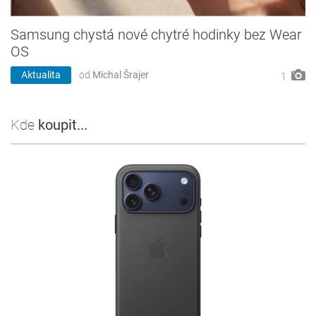
Samsung chystá nové chytré hodinky bez Wear
OS
Aktualita
od
Michal Šrajer
1
Kde
koupit...