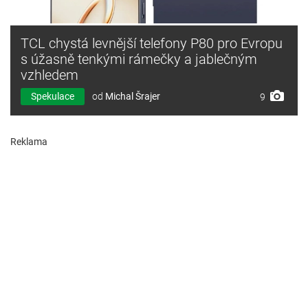
TCL chystá levnější telefony P80 pro Evropu
s úžasně tenkými rámečky a jablečným
vzhledem
Spekulace
od
Michal Šrajer
9
Reklama