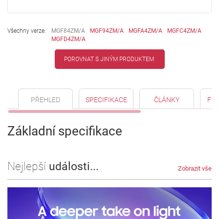
Všechny verze:
MGF84ZM/A
MGF94ZM/A
MGFA4ZM/A
MGFC4ZM/A
MGFD4ZM/A
POROVNAT S JINÝM PRODUKTEM
PŘEHLED
SPECIFIKACE
ČLÁNKY
FO
Základní specifikace
Nejlepší
události...
Zobrazit vše