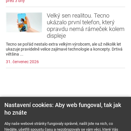
před 3 dny
Velký sen realitou. Tecno
ukázalo první telefon, který
opravdu nemá rámeček kolem
displeje
Tecno se pořád nestalo extra velkým výrobcem, ale už několik let
ukazuje pravidelně velice zajímavé technologie a koncepty. Drtivá
většina ...
31. červenec 2026
Nastavení cookies: Aby web fungoval, tak jak
ho znáte
O nás
RSS feed
Reklama
Aby naše webové stránky fungovaly správně, našli jste na nich, co
hledáte, ušetřili spoustu času a nezobrazovaly se vám věci, které Vás
Podmínky použití a ochrana soukromí
Cookies
Kariéra