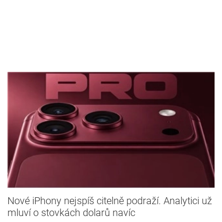
Nové iPhony nejspíš citelně podraží. Analytici už
mluví o stovkách dolarů navíc