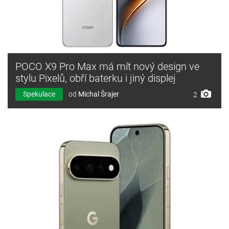
POCO X9 Pro Max má mít nový design ve
stylu Pixelů, obří baterku i jiný displej
Spekulace
od
Michal Šrajer
2