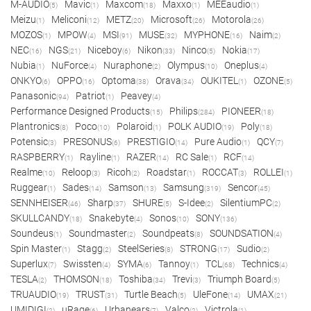
M-AUDIO
Mavic
Maxcom
Maxxo
MEEaudio
(5)
(1)
(18)
(1)
(1)
Meizu
Meliconi
METZ
Microsoft
Motorola
(1)
(12)
(20)
(26)
(26)
MOZOS
MPOW
MSI
MUSE
MYPHONE
Naim
(1)
(4)
(91)
(32)
(16)
(2)
NEC
NGS
Niceboy
Nikon
Ninco
Nokia
(16)
(21)
(6)
(33)
(5)
(17)
Nubia
NuForce
Nuraphone
Olympus
Oneplus
(1)
(4)
(2)
(10)
(4)
ONKYO
OPPO
Optoma
Orava
OUKITEL
OZONE
(6)
(16)
(38)
(34)
(1)
(5)
Panasonic
Patriot
Peavey
(94)
(1)
(4)
Performance Designed Products
Philips
PIONEER
(15)
(284)
(18)
Plantronics
Poco
Polaroid
POLK AUDIO
Poly
(8)
(10)
(1)
(19)
(18)
Potensic
PRESONUS
PRESTIGIO
Pure Audio
QCY
(3)
(6)
(14)
(1)
(7)
RASPBERRY
Rayline
RAZER
RC Sale
RCF
(1)
(1)
(14)
(1)
(14)
Realme
Reloop
Ricoh
Roadstar
ROCCAT
ROLLEI
(10)
(3)
(2)
(1)
(3)
(1)
Ruggear
Sades
Samson
Samsung
Sencor
(1)
(14)
(13)
(319)
(45)
SENNHEISER
Sharp
SHURE
S-Idee
SilentiumPC
(46)
(37)
(5)
(2)
(2)
SKULLCANDY
Snakebyte
Sonos
SONY
(18)
(4)
(10)
(136)
Soundeus
Soundmaster
Soundpeats
SOUNDSATION
(1)
(2)
(8)
(4)
Spin Master
Stagg
SteelSeries
STRONG
Sudio
(1)
(2)
(8)
(17)
(2)
Superlux
Swissten
SYMA
Tannoy
TCL
Technics
(7)
(4)
(6)
(1)
(68)
(4)
TESLA
THOMSON
Toshiba
Trevi
Triumph Board
(2)
(18)
(34)
(3)
(5)
TRUAUDIO
TRUST
Turtle Beach
UleFone
UMAX
(19)
(31)
(5)
(14)
(21)
UMIDIGI
uRage
Urbanears
Valco
Victrola
(2)
(6)
(7)
(2)
(1)