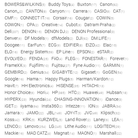
BOWERS&WILKINS
Buddy Toys
Buxton
Canon
(5)
(4)
(17)
(82)
Canon_
CANTON
Canyon
Carrera
CASIO
CAT
(2)
(8)
(11)
(1)
(8)
(1)
CMF
CONNECT IT
Corsair
Cougar
COWIN
(1)
(16)
(16)
(2)
(5)
COWON
CPA
Creative
Cubot
Datram Praha
(1)
(2)
(14)
(8)
(2)
Dell
DENON
DENON DJ
DENON Professional
(207)
(15)
(2)
(3)
Denver
DF Models
dfModels
DJI
DM.LIFE
(6)
(1)
(2)
(92)
(1)
Doogee
EarFun
ECG
EDIFIER
EIZO
Elac
(11)
(7)
(9)
(8)
(42)
(15)
ELO
Energy Sistem
EP Line
EPSON
eSTAR
(16)
(59)
(1)
(2)
(2)
EVOLVEO
FENDA
FiiO
FLEG
FONESTAR
Forever
(2)
(25)
(4)
(1)
(1)
(1)
FrameXX
Fujifilm
Fujitsu
Fyne Audio
GARMIN
(3)
(10)
(27)
(11)
(1)
GEMBIRD
Genius
GIGABYTE
Gigaset
GoGEN
(2)
(34)
(12)
(1)
(54)
Google
Hama
Happy Plugs
Harman/Kardon
(16)
(7)
(5)
(12)
Havit
HH Electronics
HISENSE
HITACHI
(7)
(4)
(35)
(13)
Honor Choice
Hori
HP
HTC
Huawei
Hubsan
(6)
(4)
(385)
(2)
(49)
(18)
HYPERX
Hyundai
CHASING-INNOVATION
iDance
(23)
(24)
(1)
(3)
iGET
iiyama
Insta360
Intezze
ION
JABRA
(2)
(94)
(2)
(11)
(3)
(34)
Jamara
JAMO
JBL
JOY-IT
JVC
Klipsch
(1)
(22)
(149)
(3)
(49)
(32)
Koss
KRK
KURZWEIL
Land Rover
Laney
LEA
(42)
(5)
(5)
(2)
(6)
(1)
LENCO
Lenovo
LG
Lithe Audio
LOGITECH
(2)
(254)
(245)
(11)
(29)
Mackie
MAD CATZ
Magnat
MAONO
Marshall
(16)
(4)
(14)
(1)
(22)