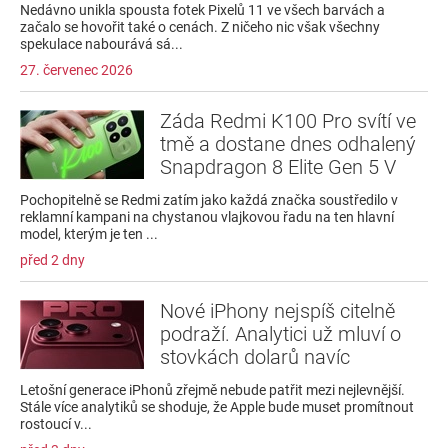
Nedávno unikla spousta fotek Pixelů 11 ve všech barvách a
začalo se hovořit také o cenách. Z ničeho nic však všechny
spekulace nabourává sá...
27. červenec 2026
Záda Redmi K100 Pro svítí ve
tmě a dostane dnes odhalený
Snapdragon 8 Elite Gen 5 V
Pochopitelně se Redmi zatím jako každá značka soustředilo v
reklamní kampani na chystanou vlajkovou řadu na ten hlavní
model, kterým je ten ...
před 2 dny
Nové iPhony nejspíš citelně
podraží. Analytici už mluví o
stovkách dolarů navíc
Letošní generace iPhonů zřejmě nebude patřit mezi nejlevnější.
Stále více analytiků se shoduje, že Apple bude muset promítnout
rostoucí v...