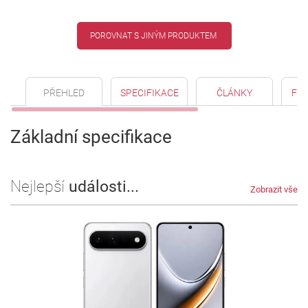
POROVNAT S JINÝM PRODUKTEM
PŘEHLED
SPECIFIKACE
ČLÁNKY
FO
Základní specifikace
Nejlepší
události...
Zobrazit vše