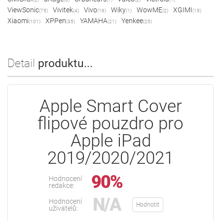
ViewSonic
Vivitek
Vivo
Wiky
WowME
XGIMI
(75)
(4)
(16)
(1)
(2)
(19)
Xiaomi
XPPen
YAMAHA
Yenkee
(101)
(35)
(21)
(25)
Detail
produktu...
Apple Smart Cover
flipové pouzdro pro
Apple iPad
2019/2020/2021
90%
Hodnocení
redakce:
N/A
Hodnocení
Hodnotit
uživatelů: