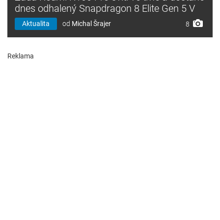
dnes odhalený Snapdragon 8 Elite Gen 5 V
Aktualita
od
Michal Šrajer
8
Reklama