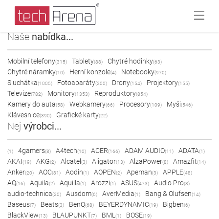
Naše
nabídka...
Mobilní telefony
Tablety
Chytré hodinky
(315)
(88)
(63)
Chytré náramky
Herní konzole
Notebooky
(10)
(4)
(970)
Sluchátka
Fotoaparáty
Drony
Projektory
(1005)
(200)
(154)
(155)
Televize
Monitory
Reproduktory
(782)
(1353)
(854)
Kamery do auta
Webkamery
Procesory
Myši
(58)
(66)
(109)
(546)
Klávesnice
Grafické karty
(390)
(22)
Nej
výrobci...
4gamers
A4tech
ACER
ADAM AUDIO
ADATA
(1)
(8)
(10)
(166)
(11)
(1)
AKAI
AKG
Alcatel
Aligator
AlzaPower
Amazfit
(19)
(2)
(3)
(13)
(8)
(14)
Anker
AOC
Aodin
AOPEN
Apeman
APPLE
(20)
(81)
(1)
(2)
(3)
(48)
AQ
Aquila
Aquilla
Arozzi
ASUS
Audio Pro
(16)
(2)
(1)
(1)
(473)
(8)
audio-technica
Ausdom
AverMedia
Bang & Olufsen
(20)
(6)
(1)
(14)
Baseus
Beats
BenQ
BEYERDYNAMIC
Bigben
(7)
(3)
(68)
(19)
(6)
BlackView
BLAUPUNKT
BML
BOSE
(13)
(7)
(1)
(19)