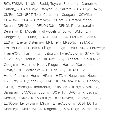
BOWERS&WILKINS
Buddy Toys
Buxton
Canon
(5)
(4)
(17)
(82)
Canon_
CANTON
Canyon
Carrera
CASIO
CAT
(2)
(8)
(11)
(1)
(8)
(1)
CMF
CONNECT IT
Corsair
Cougar
COWIN
(1)
(16)
(16)
(2)
(5)
COWON
CPA
Creative
Cubot
Datram Praha
(1)
(2)
(14)
(8)
(2)
Dell
DENON
DENON DJ
DENON Professional
(207)
(15)
(2)
(3)
Denver
DF Models
dfModels
DJI
DM.LIFE
(6)
(1)
(2)
(92)
(1)
Doogee
EarFun
ECG
EDIFIER
EIZO
Elac
(11)
(7)
(9)
(8)
(42)
(15)
ELO
Energy Sistem
EP Line
EPSON
eSTAR
(16)
(59)
(1)
(2)
(2)
EVOLVEO
FENDA
FiiO
FLEG
FONESTAR
Forever
(2)
(25)
(4)
(1)
(1)
(1)
FrameXX
Fujifilm
Fujitsu
Fyne Audio
GARMIN
(3)
(10)
(27)
(11)
(1)
GEMBIRD
Genius
GIGABYTE
Gigaset
GoGEN
(2)
(34)
(12)
(1)
(54)
Google
Hama
Happy Plugs
Harman/Kardon
(16)
(7)
(5)
(12)
Havit
HH Electronics
HISENSE
HITACHI
(7)
(4)
(35)
(13)
Honor Choice
Hori
HP
HTC
Huawei
Hubsan
(6)
(4)
(385)
(2)
(48)
(18)
HYPERX
Hyundai
CHASING-INNOVATION
iDance
(23)
(24)
(1)
(3)
iGET
iiyama
Insta360
Intezze
ION
JABRA
(2)
(94)
(2)
(11)
(3)
(34)
Jamara
JAMO
JBL
JOY-IT
JVC
Klipsch
(1)
(22)
(149)
(3)
(49)
(32)
Koss
KRK
KURZWEIL
Land Rover
Laney
LEA
(42)
(5)
(5)
(2)
(6)
(1)
LENCO
Lenovo
LG
Lithe Audio
LOGITECH
(2)
(254)
(245)
(11)
(28)
Mackie
MAD CATZ
Magnat
MAONO
Marshall
(16)
(4)
(14)
(1)
(22)