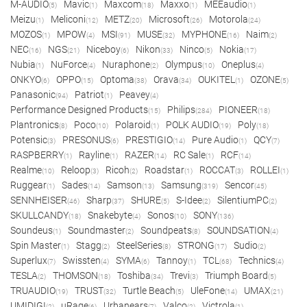
M-AUDIO
Mavic
Maxcom
Maxxo
MEEaudio
(5)
(1)
(18)
(1)
(1)
Meizu
Meliconi
METZ
Microsoft
Motorola
(1)
(12)
(20)
(26)
(24)
MOZOS
MPOW
MSI
MUSE
MYPHONE
Naim
(1)
(4)
(91)
(32)
(16)
(2)
NEC
NGS
Niceboy
Nikon
Ninco
Nokia
(16)
(21)
(6)
(33)
(5)
(17)
Nubia
NuForce
Nuraphone
Olympus
Oneplus
(1)
(4)
(2)
(10)
(4)
ONKYO
OPPO
Optoma
Orava
OUKITEL
OZONE
(6)
(15)
(38)
(34)
(1)
(5)
Panasonic
Patriot
Peavey
(94)
(1)
(4)
Performance Designed Products
Philips
PIONEER
(15)
(284)
(18)
Plantronics
Poco
Polaroid
POLK AUDIO
Poly
(8)
(10)
(1)
(19)
(18)
Potensic
PRESONUS
PRESTIGIO
Pure Audio
QCY
(3)
(6)
(14)
(1)
(7)
RASPBERRY
Rayline
RAZER
RC Sale
RCF
(1)
(1)
(14)
(1)
(14)
Realme
Reloop
Ricoh
Roadstar
ROCCAT
ROLLEI
(10)
(3)
(2)
(1)
(3)
(1)
Ruggear
Sades
Samson
Samsung
Sencor
(1)
(14)
(13)
(319)
(45)
SENNHEISER
Sharp
SHURE
S-Idee
SilentiumPC
(46)
(37)
(5)
(2)
(2)
SKULLCANDY
Snakebyte
Sonos
SONY
(18)
(4)
(10)
(136)
Soundeus
Soundmaster
Soundpeats
SOUNDSATION
(1)
(2)
(8)
(4)
Spin Master
Stagg
SteelSeries
STRONG
Sudio
(1)
(2)
(8)
(17)
(2)
Superlux
Swissten
SYMA
Tannoy
TCL
Technics
(7)
(4)
(6)
(1)
(68)
(4)
TESLA
THOMSON
Toshiba
Trevi
Triumph Board
(2)
(18)
(34)
(3)
(5)
TRUAUDIO
TRUST
Turtle Beach
UleFone
UMAX
(19)
(32)
(5)
(14)
(21)
UMIDIGI
uRage
Urbanears
Valco
Victrola
(2)
(6)
(7)
(2)
(1)