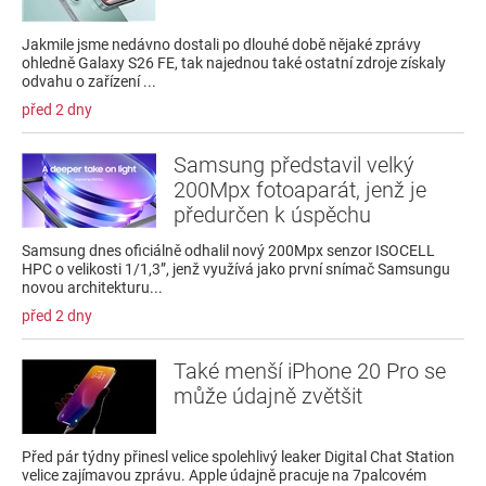
Jakmile jsme nedávno dostali po dlouhé době nějaké zprávy
ohledně Galaxy S26 FE, tak najednou také ostatní zdroje získaly
odvahu o zařízení ...
před 2 dny
Samsung představil velký
200Mpx fotoaparát, jenž je
předurčen k úspěchu
Samsung dnes oficiálně odhalil nový 200Mpx senzor ISOCELL
HPC o velikosti 1/1,3”, jenž využívá jako první snímač Samsungu
novou architekturu...
před 2 dny
Také menší iPhone 20 Pro se
může údajně zvětšit
Před pár týdny přinesl velice spolehlivý leaker Digital Chat Station
velice zajímavou zprávu. Apple údajně pracuje na 7palcovém