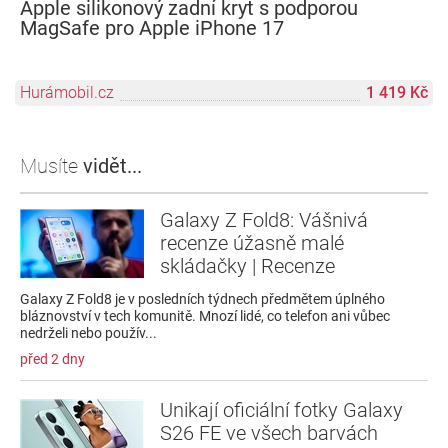
Apple silikonový zadní kryt s podporou
MagSafe pro Apple iPhone 17
Hurámobil.cz
1 419 Kč
Musíte
vidět...
Galaxy Z Fold8: Vášnivá
recenze úžasně malé
skládačky | Recenze
Galaxy Z Fold8 je v posledních týdnech předmětem úplného
bláznovství v tech komunitě. Mnozí lidé, co telefon ani vůbec
nedrželi nebo použív...
před 2 dny
Unikají oficiální fotky Galaxy
S26 FE ve všech barvách