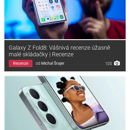
Galaxy Z Fold8: Vášnivá recenze úžasně
malé skládačky | Recenze
Recenze
od
Michal Šrajer
105