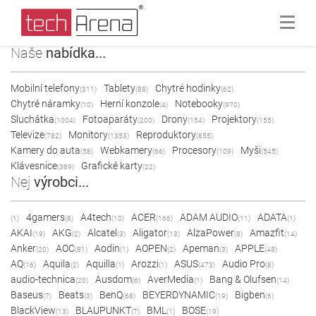
Naše
nabídka...
Mobilní telefony
Tablety
Chytré hodinky
(311)
(88)
(62)
Chytré náramky
Herní konzole
Notebooky
(10)
(4)
(970)
Sluchátka
Fotoaparáty
Drony
Projektory
(1004)
(200)
(154)
(155)
Televize
Monitory
Reproduktory
(782)
(1353)
(855)
Kamery do auta
Webkamery
Procesory
Myši
(58)
(66)
(109)
(545)
Klávesnice
Grafické karty
(389)
(22)
Nej
výrobci...
4gamers
A4tech
ACER
ADAM AUDIO
ADATA
(1)
(8)
(10)
(166)
(11)
(1)
AKAI
AKG
Alcatel
Aligator
AlzaPower
Amazfit
(19)
(2)
(3)
(13)
(8)
(14)
Anker
AOC
Aodin
AOPEN
Apeman
APPLE
(20)
(81)
(1)
(2)
(3)
(48)
AQ
Aquila
Aquilla
Arozzi
ASUS
Audio Pro
(16)
(2)
(1)
(1)
(473)
(8)
audio-technica
Ausdom
AverMedia
Bang & Olufsen
(20)
(6)
(1)
(14)
Baseus
Beats
BenQ
BEYERDYNAMIC
Bigben
(7)
(3)
(68)
(19)
(6)
BlackView
BLAUPUNKT
BML
BOSE
(13)
(7)
(1)
(19)