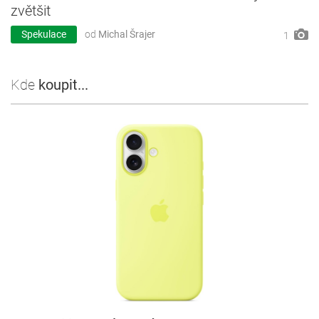
zvětšit
Spekulace
od
Michal Šrajer
1
Kde
koupit...