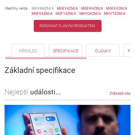
Všechny verze:
MHVM4ZM/A
MGEV4ZM/A
MGEW4ZM/A
MGEX4ZM/A
MGF04ZM/A
MGF14ZM/A
MHVQ4ZM/A
MHVT4ZM/A
POROVNAT S JINÝM PRODUKTEM
PŘEHLED
SPECIFIKACE
ČLÁNKY
FO
Základní specifikace
Nejlepší
události...
Zobrazit vše