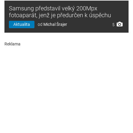
Samsung představil velký 200Mpx
fotoaparát, jenž je předurčen k úspěchu
Aktualita
od
Michal Šrajer
5
Reklama