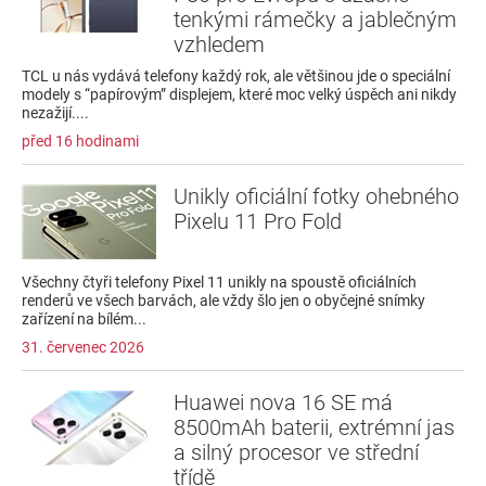
tenkými rámečky a jablečným
vzhledem
TCL u nás vydává telefony každý rok, ale většinou jde o speciální
modely s “papírovým” displejem, které moc velký úspěch ani nikdy
nezažijí....
před 16 hodinami
Unikly oficiální fotky ohebného
Pixelu 11 Pro Fold
Všechny čtyři telefony Pixel 11 unikly na spoustě oficiálních
renderů ve všech barvách, ale vždy šlo jen o obyčejné snímky
zařízení na bílém...
31. červenec 2026
Huawei nova 16 SE má
8500mAh baterii, extrémní jas
a silný procesor ve střední
třídě