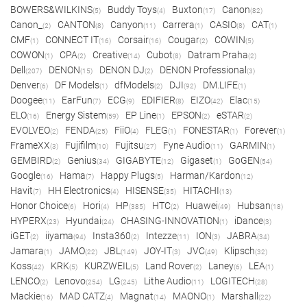
BOWERS&WILKINS
Buddy Toys
Buxton
Canon
(5)
(4)
(17)
(82)
Canon_
CANTON
Canyon
Carrera
CASIO
CAT
(2)
(8)
(11)
(1)
(8)
(1)
CMF
CONNECT IT
Corsair
Cougar
COWIN
(1)
(16)
(16)
(2)
(5)
COWON
CPA
Creative
Cubot
Datram Praha
(1)
(2)
(14)
(8)
(2)
Dell
DENON
DENON DJ
DENON Professional
(207)
(15)
(2)
(3)
Denver
DF Models
dfModels
DJI
DM.LIFE
(6)
(1)
(2)
(92)
(1)
Doogee
EarFun
ECG
EDIFIER
EIZO
Elac
(11)
(7)
(9)
(8)
(42)
(15)
ELO
Energy Sistem
EP Line
EPSON
eSTAR
(16)
(59)
(1)
(2)
(2)
EVOLVEO
FENDA
FiiO
FLEG
FONESTAR
Forever
(2)
(25)
(4)
(1)
(1)
(1)
FrameXX
Fujifilm
Fujitsu
Fyne Audio
GARMIN
(3)
(10)
(27)
(11)
(1)
GEMBIRD
Genius
GIGABYTE
Gigaset
GoGEN
(2)
(34)
(12)
(1)
(54)
Google
Hama
Happy Plugs
Harman/Kardon
(16)
(7)
(5)
(12)
Havit
HH Electronics
HISENSE
HITACHI
(7)
(4)
(35)
(13)
Honor Choice
Hori
HP
HTC
Huawei
Hubsan
(6)
(4)
(385)
(2)
(49)
(18)
HYPERX
Hyundai
CHASING-INNOVATION
iDance
(23)
(24)
(1)
(3)
iGET
iiyama
Insta360
Intezze
ION
JABRA
(2)
(94)
(2)
(11)
(3)
(34)
Jamara
JAMO
JBL
JOY-IT
JVC
Klipsch
(1)
(22)
(149)
(3)
(49)
(32)
Koss
KRK
KURZWEIL
Land Rover
Laney
LEA
(42)
(5)
(5)
(2)
(6)
(1)
LENCO
Lenovo
LG
Lithe Audio
LOGITECH
(2)
(254)
(245)
(11)
(28)
Mackie
MAD CATZ
Magnat
MAONO
Marshall
(16)
(4)
(14)
(1)
(22)