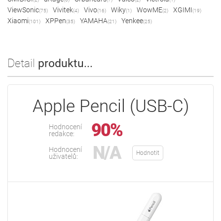
ViewSonic
Vivitek
Vivo
Wiky
WowME
XGIMI
(75)
(4)
(16)
(1)
(2)
(19)
Xiaomi
XPPen
YAMAHA
Yenkee
(101)
(35)
(21)
(25)
Detail
produktu...
Apple Pencil (USB-C)
90%
Hodnocení
redakce:
N/A
Hodnocení
Hodnotit
uživatelů: