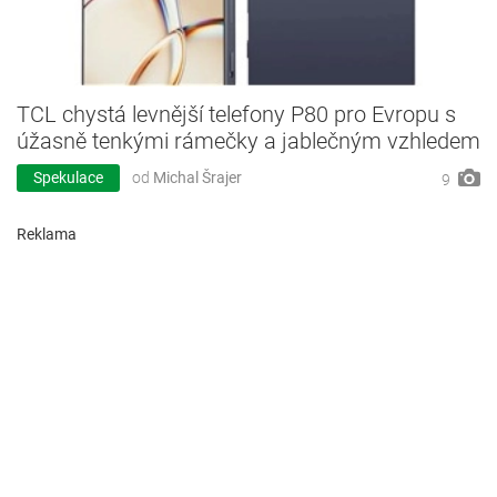
TCL chystá levnější telefony P80 pro Evropu s
úžasně tenkými rámečky a jablečným vzhledem
Spekulace
od
Michal Šrajer
9
Reklama