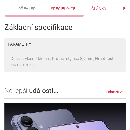
PŘEHLED
SPECIFIKACE
ČLÁNKY
FO
Základní specifikace
PARAMETRY
Délka stylusu 155 mm, Průměr stylusu 8,9 mm, Hmotnost
stylusu 20,5 g
Nejlepší
události...
Zobrazit vše