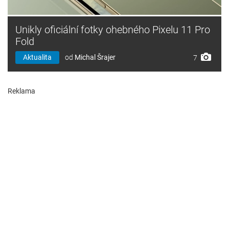
Unikly oficiální fotky ohebného Pixelu 11 Pro
Fold
Aktualita
od
Michal Šrajer
7
Reklama