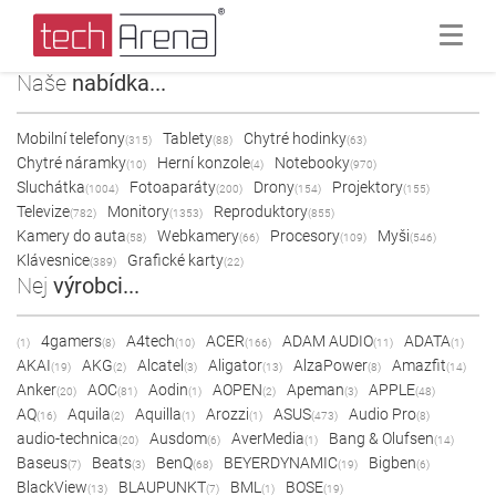
Naše
nabídka...
Mobilní telefony
Tablety
Chytré hodinky
(315)
(88)
(63)
Chytré náramky
Herní konzole
Notebooky
(10)
(4)
(970)
Sluchátka
Fotoaparáty
Drony
Projektory
(1004)
(200)
(154)
(155)
Televize
Monitory
Reproduktory
(782)
(1353)
(855)
Kamery do auta
Webkamery
Procesory
Myši
(58)
(66)
(109)
(546)
Klávesnice
Grafické karty
(389)
(22)
Nej
výrobci...
4gamers
A4tech
ACER
ADAM AUDIO
ADATA
(1)
(8)
(10)
(166)
(11)
(1)
AKAI
AKG
Alcatel
Aligator
AlzaPower
Amazfit
(19)
(2)
(3)
(13)
(8)
(14)
Anker
AOC
Aodin
AOPEN
Apeman
APPLE
(20)
(81)
(1)
(2)
(3)
(48)
AQ
Aquila
Aquilla
Arozzi
ASUS
Audio Pro
(16)
(2)
(1)
(1)
(473)
(8)
audio-technica
Ausdom
AverMedia
Bang & Olufsen
(20)
(6)
(1)
(14)
Baseus
Beats
BenQ
BEYERDYNAMIC
Bigben
(7)
(3)
(68)
(19)
(6)
BlackView
BLAUPUNKT
BML
BOSE
(13)
(7)
(1)
(19)