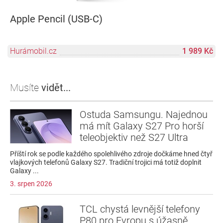
Apple Pencil (USB-C)
Hurámobil.cz
1 989 Kč
Musíte
vidět...
Ostuda Samsungu. Najednou
má mít Galaxy S27 Pro horší
teleobjektiv než S27 Ultra
Příští rok se podle každého spolehlivého zdroje dočkáme hned čtyř
vlajkových telefonů Galaxy S27. Tradiční trojici má totiž doplnit
Galaxy ...
3. srpen 2026
TCL chystá levnější telefony
P80 pro Evropu s úžasně