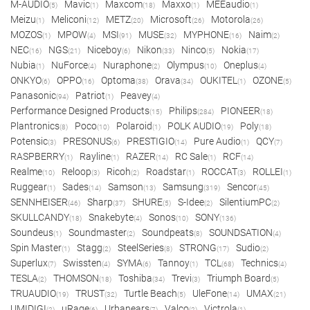
M-AUDIO
Mavic
Maxcom
Maxxo
MEEaudio
(5)
(1)
(18)
(1)
(1)
Meizu
Meliconi
METZ
Microsoft
Motorola
(1)
(12)
(20)
(26)
(26)
MOZOS
MPOW
MSI
MUSE
MYPHONE
Naim
(1)
(4)
(91)
(32)
(16)
(2)
NEC
NGS
Niceboy
Nikon
Ninco
Nokia
(16)
(21)
(6)
(33)
(5)
(17)
Nubia
NuForce
Nuraphone
Olympus
Oneplus
(1)
(4)
(2)
(10)
(4)
ONKYO
OPPO
Optoma
Orava
OUKITEL
OZONE
(6)
(16)
(38)
(34)
(1)
(5)
Panasonic
Patriot
Peavey
(94)
(1)
(4)
Performance Designed Products
Philips
PIONEER
(15)
(284)
(18)
Plantronics
Poco
Polaroid
POLK AUDIO
Poly
(8)
(10)
(1)
(19)
(18)
Potensic
PRESONUS
PRESTIGIO
Pure Audio
QCY
(3)
(6)
(14)
(1)
(7)
RASPBERRY
Rayline
RAZER
RC Sale
RCF
(1)
(1)
(14)
(1)
(14)
Realme
Reloop
Ricoh
Roadstar
ROCCAT
ROLLEI
(10)
(3)
(2)
(1)
(3)
(1)
Ruggear
Sades
Samson
Samsung
Sencor
(1)
(14)
(13)
(319)
(45)
SENNHEISER
Sharp
SHURE
S-Idee
SilentiumPC
(46)
(37)
(5)
(2)
(2)
SKULLCANDY
Snakebyte
Sonos
SONY
(18)
(4)
(10)
(136)
Soundeus
Soundmaster
Soundpeats
SOUNDSATION
(1)
(2)
(8)
(4)
Spin Master
Stagg
SteelSeries
STRONG
Sudio
(1)
(2)
(8)
(17)
(2)
Superlux
Swissten
SYMA
Tannoy
TCL
Technics
(7)
(4)
(6)
(1)
(68)
(4)
TESLA
THOMSON
Toshiba
Trevi
Triumph Board
(2)
(18)
(34)
(3)
(5)
TRUAUDIO
TRUST
Turtle Beach
UleFone
UMAX
(19)
(32)
(5)
(14)
(21)
UMIDIGI
uRage
Urbanears
Valco
Victrola
(2)
(6)
(7)
(2)
(1)