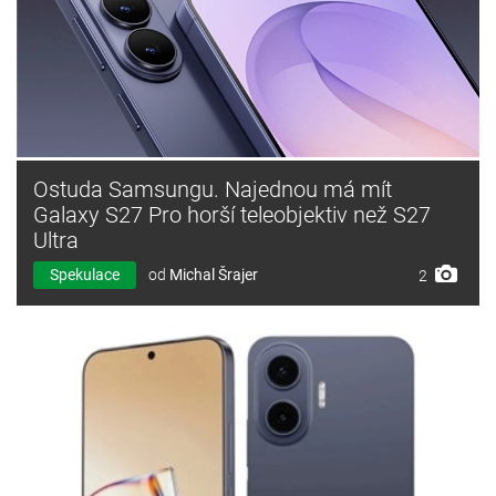
Ostuda Samsungu. Najednou má mít
Galaxy S27 Pro horší teleobjektiv než S27
Ultra
Spekulace
od
Michal Šrajer
2