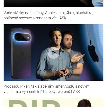
Vaše otázky na telefony, Apple, auta, Xbox, sluchátka,
oblíbené recenze a mnohem víc | ASK
Proč jsou Pixely tak slabé, jiný směr Applu s novým
vedením a vyměnitelné baterky telefonů | ASK