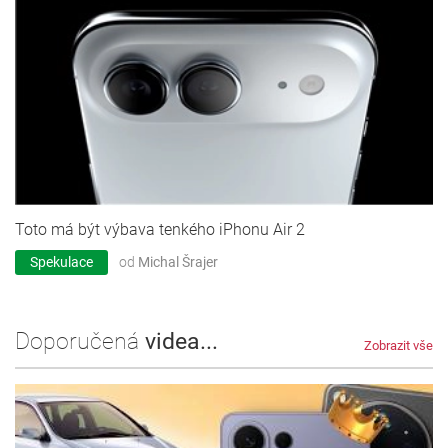
Toto má být výbava tenkého iPhonu Air 2
Spekulace
od
Michal Šrajer
Doporučená
videa...
Zobrazit vše