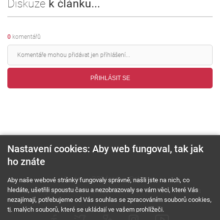
Diskuze
k článku...
0
komentářů
PŘIHLÁSIT SE
Nastavení cookies: Aby web fungoval, tak jak
ho znáte
O nás
RSS feed
Reklama
Aby naše webové stránky fungovaly správně, našli jste na nich, co
hledáte, ušetřili spoustu času a nezobrazovaly se vám věci, které Vás
Podmínky použití a ochrana soukromí
Cookies
Kariéra
nezajímají, potřebujeme od Vás souhlas se zpracováním souborů cookies,
tj. malých souborů, které se ukládají ve vašem prohlížeči.