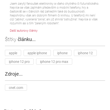
Jsem zarytý fanoušek elektroniky a všeho chytrého či futuristického.
Nejvíce se však zajímám především o mobilní telefony, hry a
častokrát se v článcích rád zahledím také do budoucnosti.
Nepohrdnu však ani dobrým filmem či knihou. U telefonů mi není
cízí "jablko", vysklená "okna", ani již shnilá "ostružina". Nejvíce si však
rozumím asi s tím "zeleným robotem".
Další autorovy články
Štítky
článku...
apple
apple iphone
iphone
iphone 12
iphone 12 pro
iphone 12 pro max
Zdroje...
cnet.com