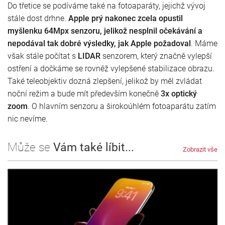
Do třetice se podíváme také na fotoaparáty, jejichž vývoj
stále dost drhne.
Apple prý nakonec zcela opustil
myšlenku 64Mpx senzoru, jelikož nesplnil očekávání a
nepodával tak dobré výsledky, jak Apple požadoval
. Máme
však stále počítat s
LIDAR
senzorem, který značně vylepší
ostření a dočkáme se rovněž vylepšené stabilizace obrazu.
Také teleobjektiv dozná zlepšení, jelikož by měl zvládat
noční režim a bude mít především konečně
3x optický
zoom
. O hlavním senzoru a širokoúhlém fotoaparátu zatím
nic nevíme.
Může se
Vám také líbit...
Zobrazit vše