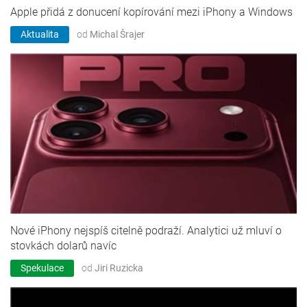
Apple přidá z donucení kopírování mezi iPhony a Windows
Aktualita
od
Michal Šrajer
Nové iPhony nejspíš citelně podraží. Analytici už mluví o
stovkách dolarů navíc
Spekulace
od
Jiri Ruzicka