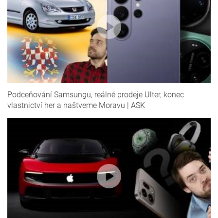
Podceňování Samsungu, reálné prodeje Ulter, konec
vlastnictví her a naštveme Moravu | ASK