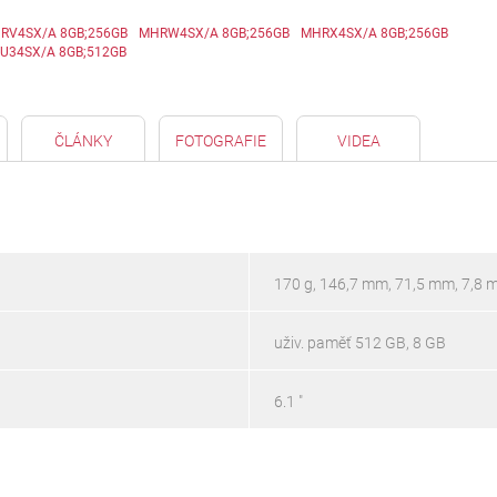
RV4SX/A 8GB;256GB
MHRW4SX/A 8GB;256GB
MHRX4SX/A 8GB;256GB
U34SX/A 8GB;512GB
ČLÁNKY
FOTOGRAFIE
VIDEA
170 g, 146,7 mm, 71,5 mm, 7,8
uživ. paměť 512 GB, 8 GB
6.1 "