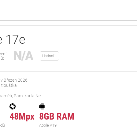
e 17e
N/A
ení
Hodnotit
lů:
 v Březen 2026
 tloušťka
paměti, Pam. karta Ne
48Mpx
8GB RAM
odů
Apple A19