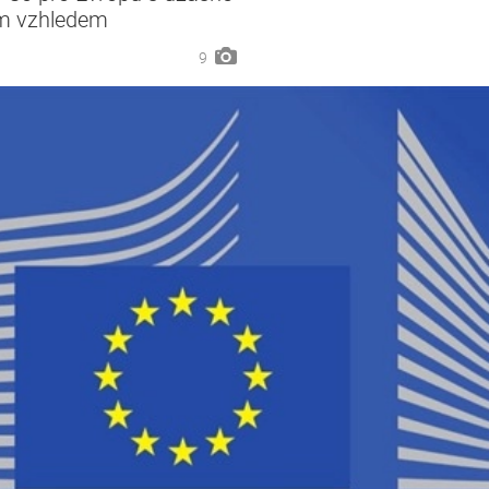
ým vzhledem
9