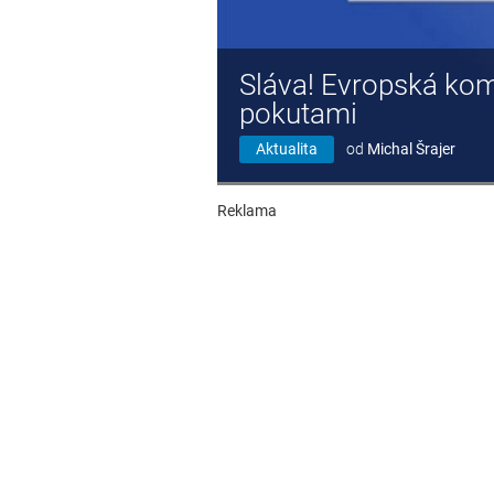
Sláva! Evropská kom
pokutami
Aktualita
od
Michal Šrajer
Reklama