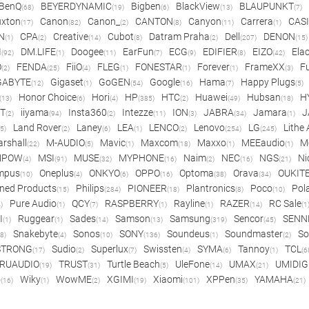
BenQ
BEYERDYNAMIC
Bigben
BlackView
BLAUPUNKT
(68)
(19)
(6)
(13)
(7)
xton
Canon
Canon_
CANTON
Canyon
Carrera
CAS
(17)
(82)
(2)
(8)
(11)
(1)
N
CPA
Creative
Cubot
Datram Praha
Dell
DENON
(1)
(2)
(14)
(8)
(2)
(207)
(15)
I
DM.LIFE
Doogee
EarFun
ECG
EDIFIER
EIZO
Ela
(92)
(1)
(11)
(7)
(9)
(8)
(42)
O
FENDA
FiiO
FLEG
FONESTAR
Forever
FrameXX
Fu
(2)
(25)
(4)
(1)
(1)
(1)
(3)
GABYTE
Gigaset
GoGEN
Google
Hama
Happy Plugs
(12)
(1)
(54)
(16)
(7)
(5)
Honor Choice
Hori
HP
HTC
Huawei
Hubsan
H
(13)
(6)
(4)
(385)
(2)
(49)
(18)
ET
iiyama
Insta360
Intezze
ION
JABRA
Jamara
J
(2)
(94)
(2)
(11)
(3)
(34)
(1)
Land Rover
Laney
LEA
LENCO
Lenovo
LG
Lithe
(5)
(2)
(6)
(1)
(2)
(254)
(245)
rshall
M-AUDIO
Mavic
Maxcom
Maxxo
MEEaudio
M
(22)
(5)
(1)
(18)
(1)
(1)
MPOW
MSI
MUSE
MYPHONE
Naim
NEC
NGS
Ni
(4)
(91)
(32)
(16)
(2)
(16)
(21)
mpus
Oneplus
ONKYO
OPPO
Optoma
Orava
OUKIT
(10)
(4)
(6)
(16)
(38)
(34)
ned Products
Philips
PIONEER
Plantronics
Poco
Pol
(15)
(284)
(18)
(8)
(10)
Pure Audio
QCY
RASPBERRY
Rayline
RAZER
RC Sale
)
(1)
(7)
(1)
(1)
(14)
(1
I
Ruggear
Sades
Samson
Samsung
Sencor
SENN
(1)
(1)
(14)
(13)
(319)
(45)
Snakebyte
Sonos
SONY
Soundeus
Soundmaster
So
8)
(4)
(10)
(136)
(1)
(2)
STRONG
Sudio
Superlux
Swissten
SYMA
Tannoy
TCL
(17)
(2)
(7)
(4)
(6)
(1)
(6
RUAUDIO
TRUST
Turtle Beach
UleFone
UMAX
UMIDIG
(19)
(31)
(5)
(14)
(21)
o
Wiky
WowME
XGIMI
Xiaomi
XPPen
YAMAHA
(16)
(1)
(2)
(19)
(101)
(35)
(21)