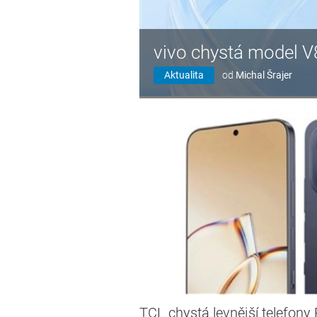
vivo chystá model V
Aktualita
od
Michal Šrajer
TCL chystá levnější telefony