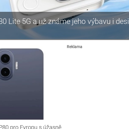
80 Lite 5G a už známe jeho výbavu i des
Reklama
 P80 pro Evropu s úžasně