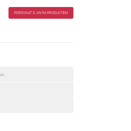
POROVNAT S JINÝM PRODUKTEM
 mm