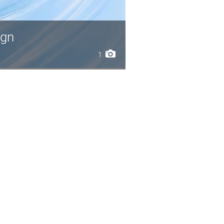
ign
1