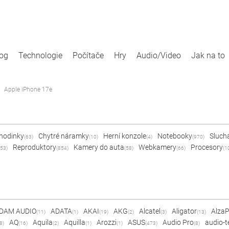
log
Technologie
Počítače
Hry
Audio/Video
Jak na to
Apple iPhone 17e
 hodinky
Chytré náramky
Herní konzole
Notebooky
Sluch
(63)
(10)
(4)
(970)
Reproduktory
Kamery do auta
Webkamery
Procesory
53)
(854)
(58)
(66)
(1
DAM AUDIO
ADATA
AKAI
AKG
Alcatel
Aligator
Alza
(11)
(1)
(19)
(2)
(3)
(13)
AQ
Aquila
Aquilla
Arozzi
ASUS
Audio Pro
audio-t
8)
(16)
(2)
(1)
(1)
(473)
(8)