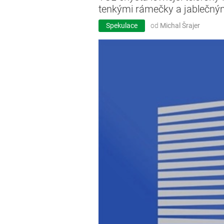
tenkými rámečky a jablečn
Spekulace
od
Michal Šrajer