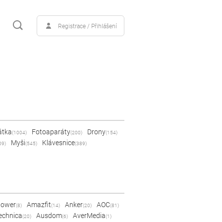
Registrace / Přihlášení
átka
Fotoaparáty
Drony
(1004)
(200)
(154)
Myši
Klávesnice
09)
(545)
(389)
Power
Amazfit
Anker
AOC
(8)
(14)
(20)
(81)
echnica
Ausdom
AverMedia
(20)
(6)
(1)