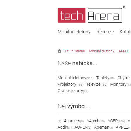
Mobilní telefony
Recenze
Kata
Titulní strana
Mobilní telefony
APPLE
Naše
nabídka...
Mobilní telefony
Tablety
Chytré
(315)
(88)
Projektory
Televize
Monitory
(155)
(782)
(13
Grafické karty
(22)
Nej
výrobci...
4gamers
A4tech
ACER
A
(1)
(8)
(10)
(166)
Aodin
AOPEN
Apeman
APPLE
(1)
(2)
(3)
(4