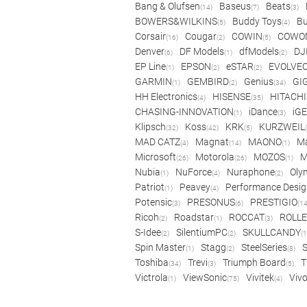
Bang & Olufsen
Baseus
Beats
(14)
(7)
(3)
BOWERS&WILKINS
Buddy Toys
Bu
(5)
(4)
Corsair
Cougar
COWIN
COWO
(16)
(2)
(5)
Denver
DF Models
dfModels
DJ
(6)
(1)
(2)
EP Line
EPSON
eSTAR
EVOLVE
(1)
(2)
(2)
GARMIN
GEMBIRD
Genius
GI
(1)
(2)
(34)
HH Electronics
HISENSE
HITACHI
(4)
(35)
CHASING-INNOVATION
iDance
iG
(1)
(3)
Klipsch
Koss
KRK
KURZWEIL
(32)
(42)
(5)
MAD CATZ
Magnat
MAONO
Ma
(4)
(14)
(1)
Microsoft
Motorola
MOZOS
(26)
(26)
(1)
Nubia
NuForce
Nuraphone
Oly
(1)
(4)
(2)
Patriot
Peavey
Performance Desig
(1)
(4)
Potensic
PRESONUS
PRESTIGIO
(3)
(6)
(14
Ricoh
Roadstar
ROCCAT
ROLLE
(2)
(1)
(3)
S-Idee
SilentiumPC
SKULLCANDY
(2)
(2)
(1
Spin Master
Stagg
SteelSeries
(1)
(2)
(8)
Toshiba
Trevi
Triumph Board
T
(34)
(3)
(5)
Victrola
ViewSonic
Vivitek
Viv
(1)
(75)
(4)