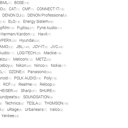
BML
BOSE
(1)
(19)
IO
CAT
CMF
CONNECT IT
(8)
(1)
(1)
(16)
DENON DJ
DENON Professional
(2)
(3)
c
ELO
Energy Sistem
(15)
(16)
(59)
jifilm
Fujitsu
Fyne Audio
(10)
(27)
(11)
Harman/Kardon
Havit
(12)
(7)
YPERX
Hyundai
(23)
(24)
AMO
JBL
JOY-IT
JVC
(22)
(149)
(3)
(49)
 Audio
LOGITECH
Mackie
(11)
(28)
(16)
eizu
Meliconi
METZ
(1)
(12)
(20)
ceboy
Nikon
Ninco
Nokia
(6)
(33)
(5)
(17)
EL
OZONE
Panasonic
(1)
(5)
(94)
aroid
POLK AUDIO
Poly
(1)
(19)
(18)
RCF
Realme
Reloop
)
(14)
(10)
(3)
HEISER
Sharp
SHURE
(46)
(37)
(5)
undpeats
SOUNDSATION
(8)
(4)
Technics
TESLA
THOMSON
8)
(4)
(2)
(18)
I
uRage
Urbanears
Valco
(2)
(6)
(7)
(2)
Yenkee
(25)