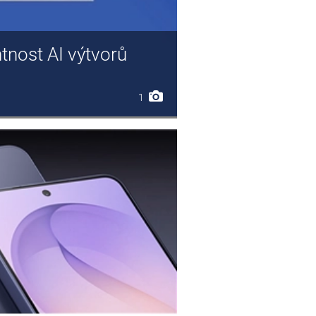
tnost AI výtvorů
1