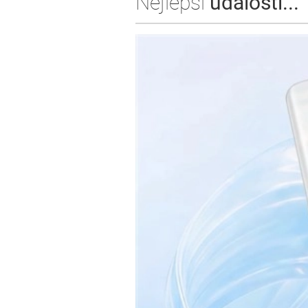
Nejlepší
události...