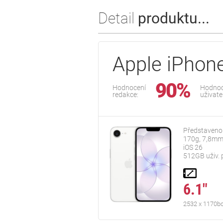
Detail
produktu...
Apple iPhon
90%
Hodnocení
Hodnoc
redakce:
uživate
Představeno
170g, 7,8mm
iOS 26
512GB uživ. 
6.1"
2532 x 1170b