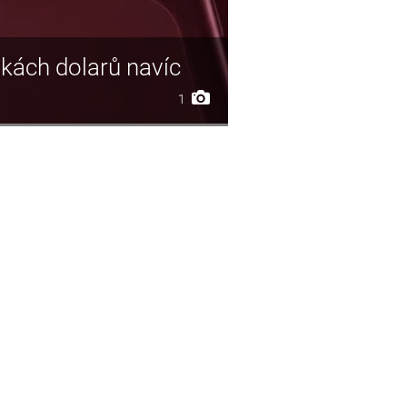
vkách dolarů navíc
1