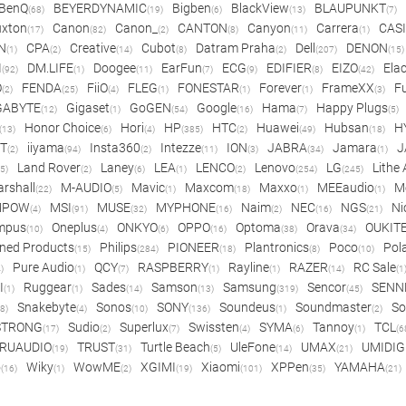
BenQ
BEYERDYNAMIC
Bigben
BlackView
BLAUPUNKT
(68)
(19)
(6)
(13)
(7)
xton
Canon
Canon_
CANTON
Canyon
Carrera
CAS
(17)
(82)
(2)
(8)
(11)
(1)
N
CPA
Creative
Cubot
Datram Praha
Dell
DENON
(1)
(2)
(14)
(8)
(2)
(207)
(15)
I
DM.LIFE
Doogee
EarFun
ECG
EDIFIER
EIZO
Ela
(92)
(1)
(11)
(7)
(9)
(8)
(42)
O
FENDA
FiiO
FLEG
FONESTAR
Forever
FrameXX
Fu
(2)
(25)
(4)
(1)
(1)
(1)
(3)
GABYTE
Gigaset
GoGEN
Google
Hama
Happy Plugs
(12)
(1)
(54)
(16)
(7)
(5)
Honor Choice
Hori
HP
HTC
Huawei
Hubsan
H
(13)
(6)
(4)
(385)
(2)
(49)
(18)
ET
iiyama
Insta360
Intezze
ION
JABRA
Jamara
J
(2)
(94)
(2)
(11)
(3)
(34)
(1)
Land Rover
Laney
LEA
LENCO
Lenovo
LG
Lithe
(5)
(2)
(6)
(1)
(2)
(254)
(245)
rshall
M-AUDIO
Mavic
Maxcom
Maxxo
MEEaudio
M
(22)
(5)
(1)
(18)
(1)
(1)
MPOW
MSI
MUSE
MYPHONE
Naim
NEC
NGS
Ni
(4)
(91)
(32)
(16)
(2)
(16)
(21)
mpus
Oneplus
ONKYO
OPPO
Optoma
Orava
OUKIT
(10)
(4)
(6)
(16)
(38)
(34)
ned Products
Philips
PIONEER
Plantronics
Poco
Pol
(15)
(284)
(18)
(8)
(10)
Pure Audio
QCY
RASPBERRY
Rayline
RAZER
RC Sale
)
(1)
(7)
(1)
(1)
(14)
(1
I
Ruggear
Sades
Samson
Samsung
Sencor
SENN
(1)
(1)
(14)
(13)
(319)
(45)
Snakebyte
Sonos
SONY
Soundeus
Soundmaster
So
8)
(4)
(10)
(136)
(1)
(2)
STRONG
Sudio
Superlux
Swissten
SYMA
Tannoy
TCL
(17)
(2)
(7)
(4)
(6)
(1)
(6
RUAUDIO
TRUST
Turtle Beach
UleFone
UMAX
UMIDIG
(19)
(31)
(5)
(14)
(21)
o
Wiky
WowME
XGIMI
Xiaomi
XPPen
YAMAHA
(16)
(1)
(2)
(19)
(101)
(35)
(21)