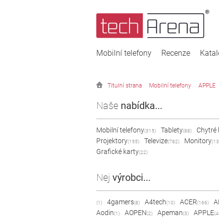
Mobilní telefony
Recenze
Kata
Titulní strana
Mobilní telefony
APPLE
Naše
nabídka...
Mobilní telefony
Tablety
Chytré
(315)
(88)
Projektory
Televize
Monitory
(155)
(782)
(13
Grafické karty
(22)
Nej
výrobci...
4gamers
A4tech
ACER
A
(1)
(8)
(10)
(166)
Aodin
AOPEN
Apeman
APPLE
(1)
(2)
(3)
(4