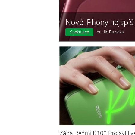
Nové iPhony nejspíš 
Spekulace
od
Jiri Ruzicka
Záda Redmi K100 Pro svítí v