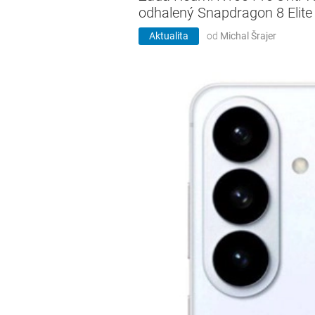
odhalený Snapdragon 8 Elite
Aktualita
od
Michal Šrajer