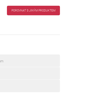
POROVNAT S JINÝM PRODUKTEM
 mm