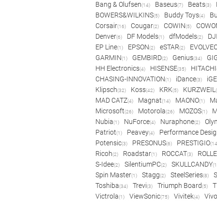
Bang & Olufsen
Baseus
Beats
(14)
(7)
(3)
BOWERS&WILKINS
Buddy Toys
Bu
(5)
(4)
Corsair
Cougar
COWIN
COWO
(16)
(2)
(5)
Denver
DF Models
dfModels
DJ
(6)
(1)
(2)
EP Line
EPSON
eSTAR
EVOLVE
(1)
(2)
(2)
GARMIN
GEMBIRD
Genius
GI
(1)
(2)
(34)
HH Electronics
HISENSE
HITACHI
(4)
(35)
CHASING-INNOVATION
iDance
iG
(1)
(3)
Klipsch
Koss
KRK
KURZWEIL
(32)
(42)
(5)
MAD CATZ
Magnat
MAONO
Ma
(4)
(14)
(1)
Microsoft
Motorola
MOZOS
(26)
(26)
(1)
Nubia
NuForce
Nuraphone
Oly
(1)
(4)
(2)
Patriot
Peavey
Performance Desig
(1)
(4)
Potensic
PRESONUS
PRESTIGIO
(3)
(6)
(14
Ricoh
Roadstar
ROCCAT
ROLLE
(2)
(1)
(3)
S-Idee
SilentiumPC
SKULLCANDY
(2)
(2)
(1
Spin Master
Stagg
SteelSeries
(1)
(2)
(8)
Toshiba
Trevi
Triumph Board
T
(34)
(3)
(5)
Victrola
ViewSonic
Vivitek
Viv
(1)
(75)
(4)