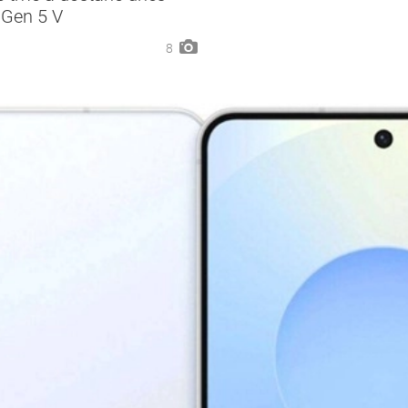
 Gen 5 V
8