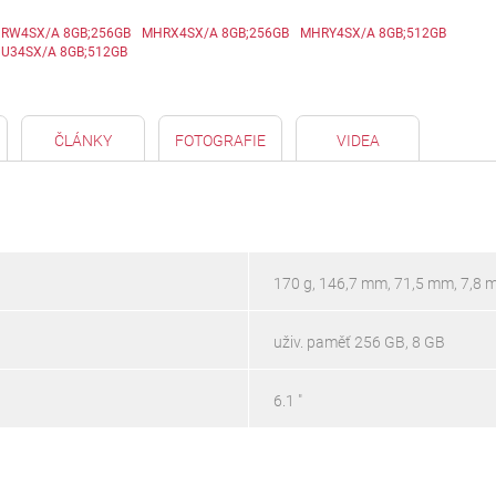
RW4SX/A 8GB;256GB
MHRX4SX/A 8GB;256GB
MHRY4SX/A 8GB;512GB
U34SX/A 8GB;512GB
ČLÁNKY
FOTOGRAFIE
VIDEA
170 g, 146,7 mm, 71,5 mm, 7,8
uživ. paměť 256 GB, 8 GB
6.1 "