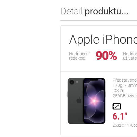
Detail
produktu...
Apple iPhon
90%
Hodnocení
Hodnoc
redakce:
uživate
Představeno
170g, 7,8mm
iOS 26
256GB uživ. 
6.1"
2532 x 1170b