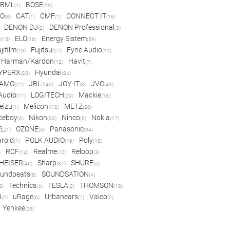
BML
BOSE
(1)
(19)
IO
CAT
CMF
CONNECT IT
(8)
(1)
(1)
(16)
DENON DJ
DENON Professional
(2)
(3)
c
ELO
Energy Sistem
(15)
(16)
(59)
jifilm
Fujitsu
Fyne Audio
(10)
(27)
(11)
Harman/Kardon
Havit
(12)
(7)
YPERX
Hyundai
(23)
(24)
AMO
JBL
JOY-IT
JVC
(22)
(149)
(3)
(49)
 Audio
LOGITECH
Mackie
(11)
(29)
(16)
eizu
Meliconi
METZ
(1)
(12)
(20)
ceboy
Nikon
Ninco
Nokia
(6)
(33)
(5)
(17)
EL
OZONE
Panasonic
(1)
(5)
(94)
aroid
POLK AUDIO
Poly
(1)
(19)
(18)
RCF
Realme
Reloop
)
(14)
(10)
(3)
HEISER
Sharp
SHURE
(46)
(37)
(5)
undpeats
SOUNDSATION
(8)
(4)
Technics
TESLA
THOMSON
8)
(4)
(2)
(18)
I
uRage
Urbanears
Valco
(2)
(6)
(7)
(2)
Yenkee
(25)