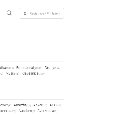
Registrace / Přihlášení
átka
Fotoaparáty
Drony
(1005)
(200)
(154)
Myši
Klávesnice
09)
(546)
(390)
Power
Amazfit
Anker
AOC
(8)
(14)
(20)
(81)
echnica
Ausdom
AverMedia
(20)
(6)
(1)