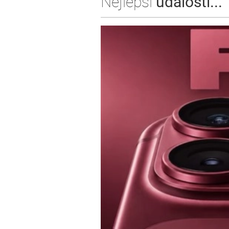
Nejlepší
události...