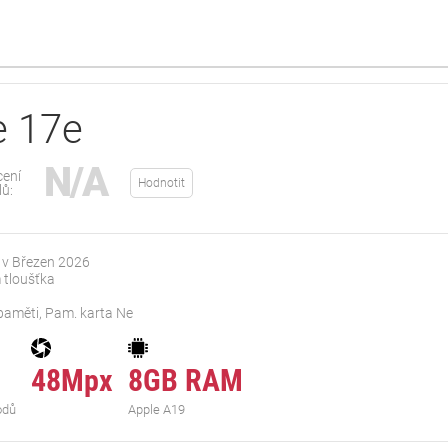
e 17e
N/A
ení
Hodnotit
lů:
 v Březen 2026
 tloušťka
paměti, Pam. karta Ne
48Mpx
8GB RAM
odů
Apple A19