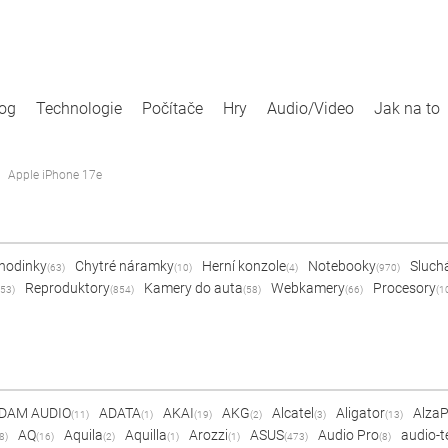
log
Technologie
Počítače
Hry
Audio/Video
Jak na to
Apple iPhone 17e
 hodinky
Chytré náramky
Herní konzole
Notebooky
Sluch
(63)
(10)
(4)
(970)
Reproduktory
Kamery do auta
Webkamery
Procesory
53)
(854)
(58)
(66)
(1
DAM AUDIO
ADATA
AKAI
AKG
Alcatel
Aligator
Alza
(11)
(1)
(19)
(2)
(3)
(13)
AQ
Aquila
Aquilla
Arozzi
ASUS
Audio Pro
audio-t
8)
(16)
(2)
(1)
(1)
(473)
(8)