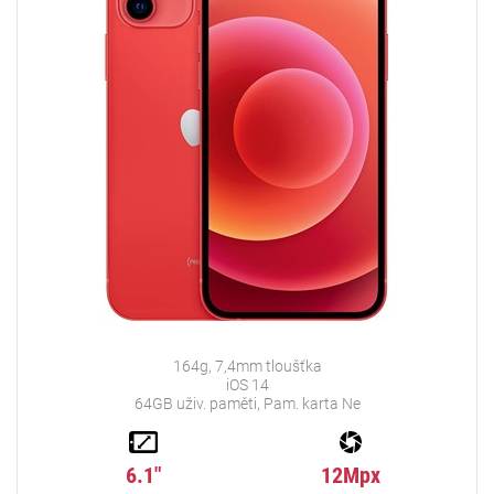
164g, 7,4mm tloušťka
iOS 14
64GB uživ. paměti, Pam. karta Ne
6.1"
12Mpx