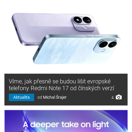
Víme, jak přesně se budou lišit evropské
telefony Redmi Note 17 od čínských verzí
Aktualita
od
Michal Šrajer
4