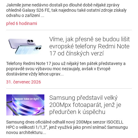
Jakmile jsme nedávno dostali po dlouhé době nějaké zprávy
ohledně Galaxy S26 FE, tak najednou také ostatní zdroje získaly
odvahu o zařízení ...
před 6 hodinami
Víme, jak přesně se budou lišit
evropské telefony Redmi Note
17 od čínských verzí
Telefony Redmi Note 17 jsou už nějaký ten pátek představeny a
popravdě svou výbavou moc nezaujaly, avšak v Evropě
dostáváme vždy lehce uprav...
31. červenec 2026
Samsung představil velký
200Mpx fotoaparát, jenž je
předurčen k úspěchu
Samsung dnes oficiálně odhalil nový 200Mpx senzor ISOCELL
HPC o velikosti 1/1,3”, jenž využívá jako první snímač Samsungu
novou architekturu...