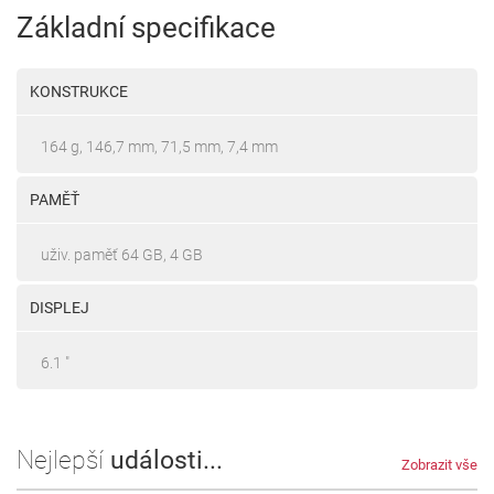
Základní specifikace
KONSTRUKCE
164 g, 146,7 mm, 71,5 mm, 7,4 mm
PAMĚŤ
uživ. paměť 64 GB, 4 GB
DISPLEJ
6.1 "
Nejlepší
události...
Zobrazit vše