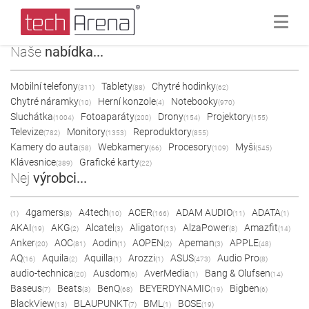
Naše
nabídka...
Mobilní telefony
Tablety
Chytré hodinky
(311)
(88)
(62)
Chytré náramky
Herní konzole
Notebooky
(10)
(4)
(970)
Sluchátka
Fotoaparáty
Drony
Projektory
(1004)
(200)
(154)
(155)
Televize
Monitory
Reproduktory
(782)
(1353)
(855)
Kamery do auta
Webkamery
Procesory
Myši
(58)
(66)
(109)
(545)
Klávesnice
Grafické karty
(389)
(22)
Nej
výrobci...
4gamers
A4tech
ACER
ADAM AUDIO
ADATA
(1)
(8)
(10)
(166)
(11)
(1)
AKAI
AKG
Alcatel
Aligator
AlzaPower
Amazfit
(19)
(2)
(3)
(13)
(8)
(14)
Anker
AOC
Aodin
AOPEN
Apeman
APPLE
(20)
(81)
(1)
(2)
(3)
(48)
AQ
Aquila
Aquilla
Arozzi
ASUS
Audio Pro
(16)
(2)
(1)
(1)
(473)
(8)
audio-technica
Ausdom
AverMedia
Bang & Olufsen
(20)
(6)
(1)
(14)
Baseus
Beats
BenQ
BEYERDYNAMIC
Bigben
(7)
(3)
(68)
(19)
(6)
BlackView
BLAUPUNKT
BML
BOSE
(13)
(7)
(1)
(19)