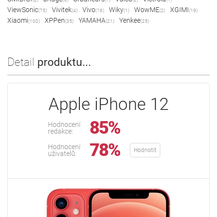
ViewSonic
Vivitek
Vivo
Wiky
WowME
XGIMI
(75)
(4)
(16)
(1)
(2)
(19)
Xiaomi
XPPen
YAMAHA
Yenkee
(100)
(35)
(21)
(25)
Detail
produktu...
Apple iPhone 12
85%
Hodnocení
redakce:
78%
Hodnocení
Hodnotit
uživatelů: