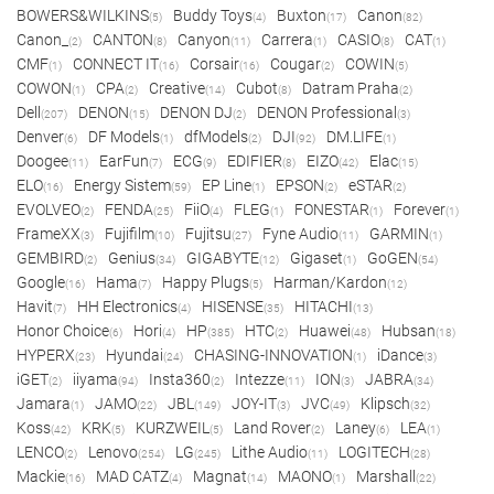
BOWERS&WILKINS
Buddy Toys
Buxton
Canon
(5)
(4)
(17)
(82)
Canon_
CANTON
Canyon
Carrera
CASIO
CAT
(2)
(8)
(11)
(1)
(8)
(1)
CMF
CONNECT IT
Corsair
Cougar
COWIN
(1)
(16)
(16)
(2)
(5)
COWON
CPA
Creative
Cubot
Datram Praha
(1)
(2)
(14)
(8)
(2)
Dell
DENON
DENON DJ
DENON Professional
(207)
(15)
(2)
(3)
Denver
DF Models
dfModels
DJI
DM.LIFE
(6)
(1)
(2)
(92)
(1)
Doogee
EarFun
ECG
EDIFIER
EIZO
Elac
(11)
(7)
(9)
(8)
(42)
(15)
ELO
Energy Sistem
EP Line
EPSON
eSTAR
(16)
(59)
(1)
(2)
(2)
EVOLVEO
FENDA
FiiO
FLEG
FONESTAR
Forever
(2)
(25)
(4)
(1)
(1)
(1)
FrameXX
Fujifilm
Fujitsu
Fyne Audio
GARMIN
(3)
(10)
(27)
(11)
(1)
GEMBIRD
Genius
GIGABYTE
Gigaset
GoGEN
(2)
(34)
(12)
(1)
(54)
Google
Hama
Happy Plugs
Harman/Kardon
(16)
(7)
(5)
(12)
Havit
HH Electronics
HISENSE
HITACHI
(7)
(4)
(35)
(13)
Honor Choice
Hori
HP
HTC
Huawei
Hubsan
(6)
(4)
(385)
(2)
(48)
(18)
HYPERX
Hyundai
CHASING-INNOVATION
iDance
(23)
(24)
(1)
(3)
iGET
iiyama
Insta360
Intezze
ION
JABRA
(2)
(94)
(2)
(11)
(3)
(34)
Jamara
JAMO
JBL
JOY-IT
JVC
Klipsch
(1)
(22)
(149)
(3)
(49)
(32)
Koss
KRK
KURZWEIL
Land Rover
Laney
LEA
(42)
(5)
(5)
(2)
(6)
(1)
LENCO
Lenovo
LG
Lithe Audio
LOGITECH
(2)
(254)
(245)
(11)
(28)
Mackie
MAD CATZ
Magnat
MAONO
Marshall
(16)
(4)
(14)
(1)
(22)