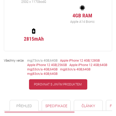
2532 x 1170bodů
4GB RAM
Apple A14 Bionic
2815mAh
Všechny verze:
mgj73cn/a 4GB;64GB
Apple iPhone 12 4GB;128GB
Apple iPhone 12 4GB;256GB
Apple iPhone 12 4GB;64GB
mgj53cn/a 4GB;64GB
mgj63cn/a 4GB;64GB
mgj83cn/a 4GB;64GB
POROVNAT S JINÝM PRODUKTEM
PŘEHLED
SPECIFIKACE
ČLÁNKY
FO