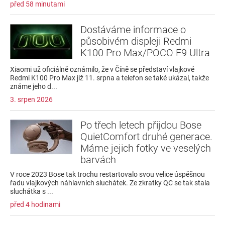
před 58 minutami
Dostáváme informace o
působivém displeji Redmi
K100 Pro Max/POCO F9 Ultra
Xiaomi už oficiálně oznámilo, že v Číně se představí vlajkové
Redmi K100 Pro Max již 11. srpna a telefon se také ukázal, takže
známe jeho d...
3. srpen 2026
Po třech letech přijdou Bose
QuietComfort druhé generace.
Máme jejich fotky ve veselých
barvách
V roce 2023 Bose tak trochu restartovalo svou velice úspěšnou
řadu vlajkových náhlavních sluchátek. Ze zkratky QC se tak stala
sluchátka s ...
před 4 hodinami