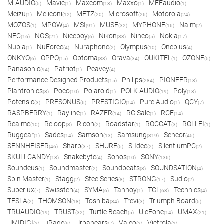
M-AUDIO
Mavic
Maxcom
Maxxo
MEEaudio
(5)
(1)
(18)
(1)
(1)
Meizu
Meliconi
METZ
Microsoft
Motorola
(1)
(12)
(20)
(26)
(24)
MOZOS
MPOW
MSI
MUSE
MYPHONE
Naim
(1)
(4)
(91)
(32)
(16)
(2)
NEC
NGS
Niceboy
Nikon
Ninco
Nokia
(16)
(21)
(6)
(33)
(5)
(17)
Nubia
NuForce
Nuraphone
Olympus
Oneplus
(1)
(4)
(2)
(10)
(4)
ONKYO
OPPO
Optoma
Orava
OUKITEL
OZONE
(6)
(15)
(38)
(34)
(1)
(5)
Panasonic
Patriot
Peavey
(94)
(1)
(4)
Performance Designed Products
Philips
PIONEER
(15)
(284)
(18)
Plantronics
Poco
Polaroid
POLK AUDIO
Poly
(8)
(10)
(1)
(19)
(18)
Potensic
PRESONUS
PRESTIGIO
Pure Audio
QCY
(3)
(6)
(14)
(1)
(7)
RASPBERRY
Rayline
RAZER
RC Sale
RCF
(1)
(1)
(14)
(1)
(14)
Realme
Reloop
Ricoh
Roadstar
ROCCAT
ROLLEI
(10)
(3)
(2)
(1)
(3)
(1)
Ruggear
Sades
Samson
Samsung
Sencor
(1)
(14)
(13)
(319)
(45)
SENNHEISER
Sharp
SHURE
S-Idee
SilentiumPC
(46)
(37)
(5)
(2)
(2)
SKULLCANDY
Snakebyte
Sonos
SONY
(18)
(4)
(10)
(136)
Soundeus
Soundmaster
Soundpeats
SOUNDSATION
(1)
(2)
(8)
(4)
Spin Master
Stagg
SteelSeries
STRONG
Sudio
(1)
(2)
(8)
(17)
(2)
Superlux
Swissten
SYMA
Tannoy
TCL
Technics
(7)
(4)
(6)
(1)
(68)
(4)
TESLA
THOMSON
Toshiba
Trevi
Triumph Board
(2)
(18)
(34)
(3)
(5)
TRUAUDIO
TRUST
Turtle Beach
UleFone
UMAX
(19)
(32)
(5)
(14)
(21)
UMIDIGI
uRage
Urbanears
Valco
Victrola
(2)
(6)
(7)
(2)
(1)