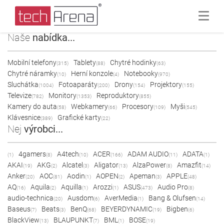
Naše
nabídka...
Mobilní telefony
Tablety
Chytré hodinky
(315)
(88)
(63)
Chytré náramky
Herní konzole
Notebooky
(10)
(4)
(970)
Sluchátka
Fotoaparáty
Drony
Projektory
(1004)
(200)
(154)
(155)
Televize
Monitory
Reproduktory
(782)
(1353)
(855)
Kamery do auta
Webkamery
Procesory
Myši
(58)
(66)
(109)
(545)
Klávesnice
Grafické karty
(389)
(22)
Nej
výrobci...
4gamers
A4tech
ACER
ADAM AUDIO
ADATA
(1)
(8)
(10)
(166)
(11)
(1)
AKAI
AKG
Alcatel
Aligator
AlzaPower
Amazfit
(19)
(2)
(3)
(13)
(8)
(14)
Anker
AOC
Aodin
AOPEN
Apeman
APPLE
(20)
(81)
(1)
(2)
(3)
(48)
AQ
Aquila
Aquilla
Arozzi
ASUS
Audio Pro
(16)
(2)
(1)
(1)
(473)
(8)
audio-technica
Ausdom
AverMedia
Bang & Olufsen
(20)
(6)
(1)
(14)
Baseus
Beats
BenQ
BEYERDYNAMIC
Bigben
(7)
(3)
(68)
(19)
(6)
BlackView
BLAUPUNKT
BML
BOSE
(13)
(7)
(1)
(19)