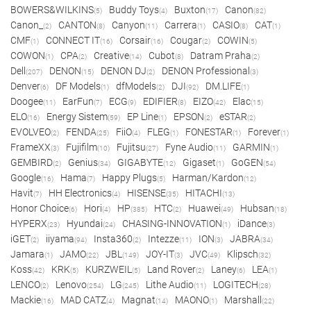
BOWERS&WILKINS
Buddy Toys
Buxton
Canon
(5)
(4)
(17)
(82)
Canon_
CANTON
Canyon
Carrera
CASIO
CAT
(2)
(8)
(11)
(1)
(8)
(1)
CMF
CONNECT IT
Corsair
Cougar
COWIN
(1)
(16)
(16)
(2)
(5)
COWON
CPA
Creative
Cubot
Datram Praha
(1)
(2)
(14)
(8)
(2)
Dell
DENON
DENON DJ
DENON Professional
(207)
(15)
(2)
(3)
Denver
DF Models
dfModels
DJI
DM.LIFE
(6)
(1)
(2)
(92)
(1)
Doogee
EarFun
ECG
EDIFIER
EIZO
Elac
(11)
(7)
(9)
(8)
(42)
(15)
ELO
Energy Sistem
EP Line
EPSON
eSTAR
(16)
(59)
(1)
(2)
(2)
EVOLVEO
FENDA
FiiO
FLEG
FONESTAR
Forever
(2)
(25)
(4)
(1)
(1)
(1)
FrameXX
Fujifilm
Fujitsu
Fyne Audio
GARMIN
(3)
(10)
(27)
(11)
(1)
GEMBIRD
Genius
GIGABYTE
Gigaset
GoGEN
(2)
(34)
(12)
(1)
(54)
Google
Hama
Happy Plugs
Harman/Kardon
(16)
(7)
(5)
(12)
Havit
HH Electronics
HISENSE
HITACHI
(7)
(4)
(35)
(13)
Honor Choice
Hori
HP
HTC
Huawei
Hubsan
(6)
(4)
(385)
(2)
(49)
(18)
HYPERX
Hyundai
CHASING-INNOVATION
iDance
(23)
(24)
(1)
(3)
iGET
iiyama
Insta360
Intezze
ION
JABRA
(2)
(94)
(2)
(11)
(3)
(34)
Jamara
JAMO
JBL
JOY-IT
JVC
Klipsch
(1)
(22)
(149)
(3)
(49)
(32)
Koss
KRK
KURZWEIL
Land Rover
Laney
LEA
(42)
(5)
(5)
(2)
(6)
(1)
LENCO
Lenovo
LG
Lithe Audio
LOGITECH
(2)
(254)
(245)
(11)
(28)
Mackie
MAD CATZ
Magnat
MAONO
Marshall
(16)
(4)
(14)
(1)
(22)