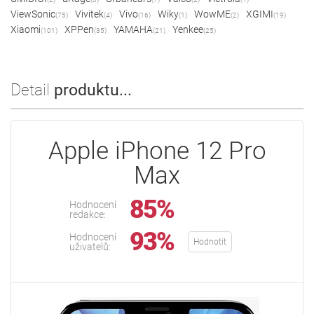
ViewSonic
Vivitek
Vivo
Wiky
WowME
XGIMI
(75)
(4)
(16)
(1)
(2)
(19)
Xiaomi
XPPen
YAMAHA
Yenkee
(101)
(35)
(21)
(25)
Detail
produktu...
Apple iPhone 12 Pro
Max
85%
Hodnocení
redakce:
93%
Hodnocení
Hodnotit
uživatelů: