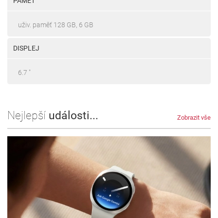
PAMĚŤ
uživ. paměť 128 GB, 6 GB
DISPLEJ
6.7 "
Nejlepší
události...
Zobrazit vše