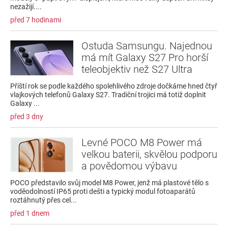
nezažijí....
před 7 hodinami
Ostuda Samsungu. Najednou
má mít Galaxy S27 Pro horší
teleobjektiv než S27 Ultra
Příští rok se podle každého spolehlivého zdroje dočkáme hned čtyř
vlajkových telefonů Galaxy S27. Tradiční trojici má totiž doplnit
Galaxy ...
před 3 dny
Levné POCO M8 Power má
velkou baterii, skvělou podporu
a povědomou výbavu
POCO představilo svůj model M8 Power, jenž má plastové tělo s
voděodolností IP65 proti dešti a typický modul fotoaparátů
roztáhnutý přes cel...
před 1 dnem