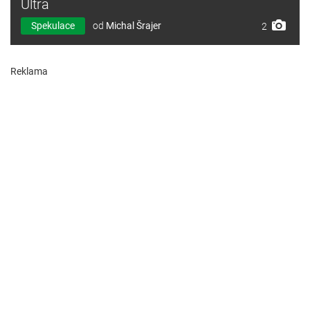
Ultra
Spekulace
od
Michal Šrajer
2
Reklama