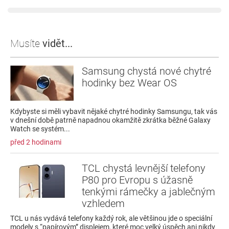
Musíte
vidět...
Samsung chystá nové chytré
hodinky bez Wear OS
Kdybyste si měli vybavit nějaké chytré hodinky Samsungu, tak vás
v dnešní době patrně napadnou okamžitě zkrátka běžné Galaxy
Watch se systém...
před 2 hodinami
TCL chystá levnější telefony
P80 pro Evropu s úžasně
tenkými rámečky a jablečným
vzhledem
TCL u nás vydává telefony každý rok, ale většinou jde o speciální
modely s “papírovým” displejem, které moc velký úspěch ani nikdy