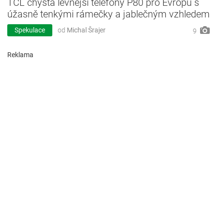
TCL chystá levnější telefony P80 pro Evropu s
úžasně tenkými rámečky a jablečným vzhledem
Spekulace
od
Michal Šrajer
9
Reklama