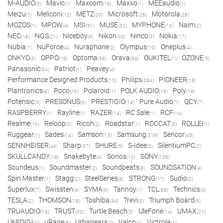
M-AUDIO
Mavic
Maxcom
Maxxo
MEEaudio
(5)
(1)
(18)
(1)
(1)
Meizu
Meliconi
METZ
Microsoft
Motorola
(1)
(12)
(20)
(26)
(26)
MOZOS
MPOW
MSI
MUSE
MYPHONE
Naim
(1)
(4)
(91)
(32)
(16)
(2)
NEC
NGS
Niceboy
Nikon
Ninco
Nokia
(16)
(21)
(6)
(33)
(5)
(17)
Nubia
NuForce
Nuraphone
Olympus
Oneplus
(1)
(4)
(2)
(10)
(4)
ONKYO
OPPO
Optoma
Orava
OUKITEL
OZONE
(6)
(16)
(38)
(34)
(1)
(5)
Panasonic
Patriot
Peavey
(94)
(1)
(4)
Performance Designed Products
Philips
PIONEER
(15)
(284)
(18)
Plantronics
Poco
Polaroid
POLK AUDIO
Poly
(8)
(10)
(1)
(19)
(18)
Potensic
PRESONUS
PRESTIGIO
Pure Audio
QCY
(3)
(6)
(14)
(1)
(7)
RASPBERRY
Rayline
RAZER
RC Sale
RCF
(1)
(1)
(14)
(1)
(14)
Realme
Reloop
Ricoh
Roadstar
ROCCAT
ROLLEI
(10)
(3)
(2)
(1)
(3)
(1)
Ruggear
Sades
Samson
Samsung
Sencor
(1)
(14)
(13)
(319)
(45)
SENNHEISER
Sharp
SHURE
S-Idee
SilentiumPC
(46)
(37)
(5)
(2)
(2)
SKULLCANDY
Snakebyte
Sonos
SONY
(18)
(4)
(10)
(136)
Soundeus
Soundmaster
Soundpeats
SOUNDSATION
(1)
(2)
(8)
(4)
Spin Master
Stagg
SteelSeries
STRONG
Sudio
(1)
(2)
(8)
(17)
(2)
Superlux
Swissten
SYMA
Tannoy
TCL
Technics
(7)
(4)
(6)
(1)
(68)
(4)
TESLA
THOMSON
Toshiba
Trevi
Triumph Board
(2)
(18)
(34)
(3)
(5)
TRUAUDIO
TRUST
Turtle Beach
UleFone
UMAX
(19)
(32)
(5)
(14)
(21)
UMIDIGI
uRage
Urbanears
Valco
Victrola
(2)
(6)
(7)
(2)
(1)