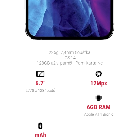
226g, 7,4mm tloušťka
iOS 14
128GB uživ. paměti, Pam. karta Ne
6.7"
12Mpx
2778 x 1284bodů
6GB RAM
Apple A14 Bionic
mAh