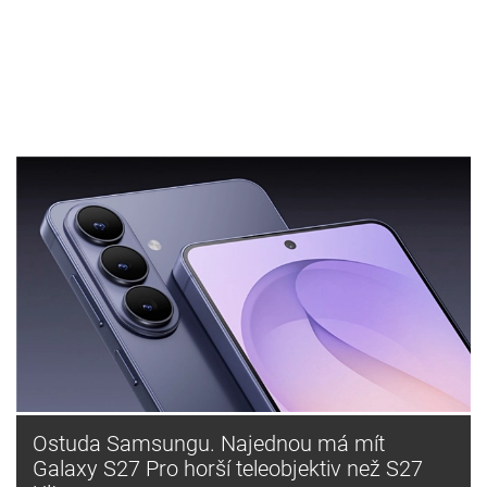
Ostuda Samsungu. Najednou má mít
Galaxy S27 Pro horší teleobjektiv než S27