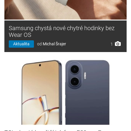
Samsung chystá nové chytré hodinky bez
Wear OS
Aktualita
od
Michal Šrajer
1