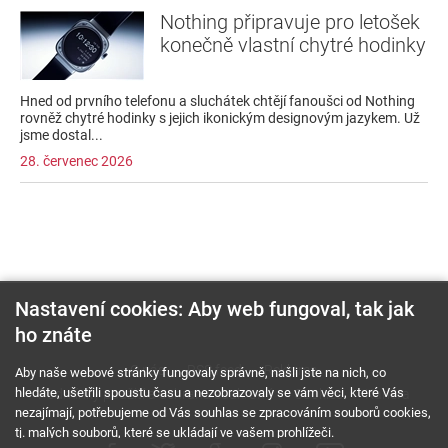
Nothing připravuje pro letošek
konečně vlastní chytré hodinky
Hned od prvního telefonu a sluchátek chtějí fanoušci od Nothing
rovněž chytré hodinky s jejich ikonickým designovým jazykem. Už
jsme dostal...
28. červenec 2026
Nastavení cookies: Aby web fungoval, tak jak
ho znáte
O nás
RSS feed
Reklama
Aby naše webové stránky fungovaly správně, našli jste na nich, co
hledáte, ušetřili spoustu času a nezobrazovaly se vám věci, které Vás
Podmínky použití a ochrana soukromí
Cookies
Kariéra
nezajímají, potřebujeme od Vás souhlas se zpracováním souborů cookies,
tj. malých souborů, které se ukládají ve vašem prohlížeči.