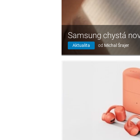
Samsung chystá nov
Aktualita
od
Michal Šrajer