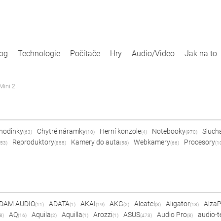
log
Technologie
Počítače
Hry
Audio/Video
Jak na to
Mini 2
 hodinky
Chytré náramky
Herní konzole
Notebooky
Sluch
(63)
(10)
(4)
(970)
Reproduktory
Kamery do auta
Webkamery
Procesory
53)
(855)
(58)
(66)
(1
DAM AUDIO
ADATA
AKAI
AKG
Alcatel
Aligator
Alza
(11)
(1)
(19)
(2)
(3)
(13)
AQ
Aquila
Aquilla
Arozzi
ASUS
Audio Pro
audio-t
8)
(16)
(2)
(1)
(1)
(473)
(8)