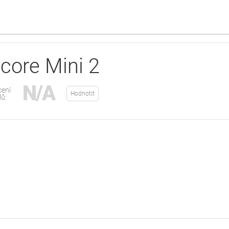
core Mini 2
N/A
ení
Hodnotit
lů: