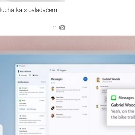
sluchátka s ovladačem
11