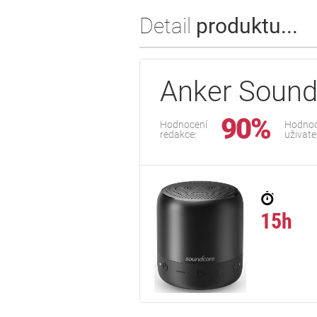
Detail
produktu...
Anker Sound
90%
Hodnocení
Hodnoc
redakce:
uživate
15h