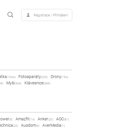
Registrace / Přihlášení
átka
Fotoaparáty
Drony
(1004)
(200)
(154)
Myši
Klávesnice
09)
(546)
(389)
Power
Amazfit
Anker
AOC
(8)
(14)
(20)
(81)
echnica
Ausdom
AverMedia
(20)
(6)
(1)