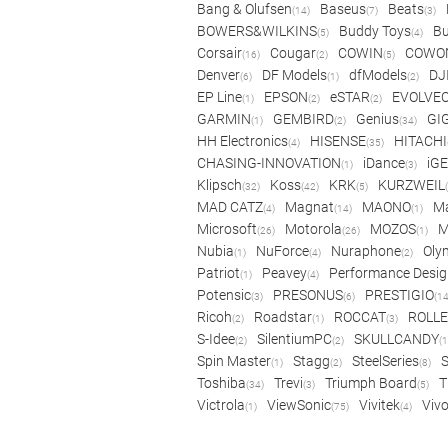
Bang & Olufsen
Baseus
Beats
(14)
(7)
(3)
BOWERS&WILKINS
Buddy Toys
Bu
(5)
(4)
Corsair
Cougar
COWIN
COWO
(16)
(2)
(5)
Denver
DF Models
dfModels
DJ
(6)
(1)
(2)
EP Line
EPSON
eSTAR
EVOLVE
(1)
(2)
(2)
GARMIN
GEMBIRD
Genius
GI
(1)
(2)
(34)
HH Electronics
HISENSE
HITACHI
(4)
(35)
CHASING-INNOVATION
iDance
iG
(1)
(3)
Klipsch
Koss
KRK
KURZWEIL
(32)
(42)
(5)
MAD CATZ
Magnat
MAONO
Ma
(4)
(14)
(1)
Microsoft
Motorola
MOZOS
(26)
(26)
(1)
Nubia
NuForce
Nuraphone
Oly
(1)
(4)
(2)
Patriot
Peavey
Performance Desig
(1)
(4)
Potensic
PRESONUS
PRESTIGIO
(3)
(6)
(14
Ricoh
Roadstar
ROCCAT
ROLLE
(2)
(1)
(3)
S-Idee
SilentiumPC
SKULLCANDY
(2)
(2)
(1
Spin Master
Stagg
SteelSeries
(1)
(2)
(8)
Toshiba
Trevi
Triumph Board
T
(34)
(3)
(5)
Victrola
ViewSonic
Vivitek
Viv
(1)
(75)
(4)