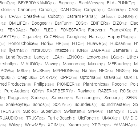
BenQ
BEYERDYNAMIC
Bigben
BlackView
BLAUPUNKT
(68)
(19)
(6)
(13)
(7)
xton
Canon
Canon_
CANTON
Canyon
Carrera
CAS
(17)
(82)
(2)
(8)
(11)
(1)
N
CPA
Creative
Cubot
Datram Praha
Dell
DENON
(1)
(2)
(14)
(8)
(2)
(207)
(15)
I
DM.LIFE
Doogee
EarFun
ECG
EDIFIER
EIZO
Ela
(92)
(1)
(11)
(7)
(9)
(8)
(42)
O
FENDA
FiiO
FLEG
FONESTAR
Forever
FrameXX
Fu
(2)
(25)
(4)
(1)
(1)
(1)
(3)
GABYTE
Gigaset
GoGEN
Google
Hama
Happy Plugs
(12)
(1)
(54)
(16)
(7)
(5)
Honor Choice
Hori
HP
HTC
Huawei
Hubsan
H
(13)
(6)
(4)
(385)
(2)
(49)
(18)
ET
iiyama
Insta360
Intezze
ION
JABRA
Jamara
J
(2)
(94)
(2)
(11)
(3)
(34)
(1)
Land Rover
Laney
LEA
LENCO
Lenovo
LG
Lithe
(5)
(2)
(6)
(1)
(2)
(254)
(245)
rshall
M-AUDIO
Mavic
Maxcom
Maxxo
MEEaudio
M
(22)
(5)
(1)
(18)
(1)
(1)
MPOW
MSI
MUSE
MYPHONE
Naim
NEC
NGS
Ni
(4)
(91)
(32)
(16)
(2)
(16)
(21)
mpus
Oneplus
ONKYO
OPPO
Optoma
Orava
OUKIT
(10)
(4)
(6)
(16)
(38)
(34)
ned Products
Philips
PIONEER
Plantronics
Poco
Pol
(15)
(284)
(18)
(8)
(10)
Pure Audio
QCY
RASPBERRY
Rayline
RAZER
RC Sale
)
(1)
(7)
(1)
(1)
(14)
(1
I
Ruggear
Sades
Samson
Samsung
Sencor
SENN
(1)
(1)
(14)
(13)
(319)
(45)
Snakebyte
Sonos
SONY
Soundeus
Soundmaster
So
8)
(4)
(10)
(136)
(1)
(2)
STRONG
Sudio
Superlux
Swissten
SYMA
Tannoy
TCL
(17)
(2)
(7)
(4)
(6)
(1)
(6
RUAUDIO
TRUST
Turtle Beach
UleFone
UMAX
UMIDIG
(19)
(32)
(5)
(14)
(21)
o
Wiky
WowME
XGIMI
Xiaomi
XPPen
YAMAHA
(16)
(1)
(2)
(19)
(101)
(35)
(21)