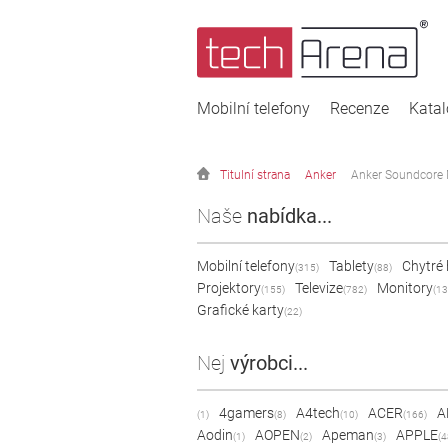
Mobilní telefony
Recenze
Kata
Titulní strana
Anker
Anker Soundcore 
Naše
nabídka...
Mobilní telefony
Tablety
Chytré
(315)
(88)
Projektory
Televize
Monitory
(155)
(782)
(13
Grafické karty
(22)
Nej
výrobci...
4gamers
A4tech
ACER
A
(1)
(8)
(10)
(166)
Aodin
AOPEN
Apeman
APPLE
(1)
(2)
(3)
(4