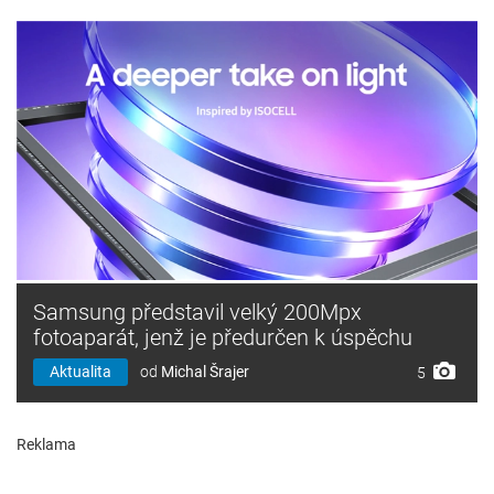
Samsung představil velký 200Mpx
fotoaparát, jenž je předurčen k úspěchu
Aktualita
od
Michal Šrajer
5
Reklama