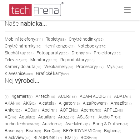
Naše
nabídka...
Mobilní telefony
Tablety
Chytré hodinky
(311)
(88)
(62)
Chytré náramky
Herní konzole
Notebooky
(10)
(4)
(970)
Sluchátka
Fotoaparáty
Drony
Projektory
(1004)
(200)
(154)
(155)
Televize
Monitory
Reproduktory
(782)
(1353)
(855)
Kamery do auta
Webkamery
Procesory
Myši
(58)
(66)
(109)
(546)
Klávesnice
Grafické karty
(389)
(22)
Nej
výrobci...
4gamers
A4tech
ACER
ADAM AUDIO
ADATA
(1)
(8)
(10)
(166)
(11)
(1)
AKAI
AKG
Alcatel
Aligator
AlzaPower
Amazfit
(19)
(2)
(3)
(13)
(8)
(14)
Anker
AOC
Aodin
AOPEN
Apeman
APPLE
(20)
(81)
(1)
(2)
(3)
(48)
AQ
Aquila
Aquilla
Arozzi
ASUS
Audio Pro
(16)
(2)
(1)
(1)
(473)
(8)
audio-technica
Ausdom
AverMedia
Bang & Olufsen
(20)
(6)
(1)
(14)
Baseus
Beats
BenQ
BEYERDYNAMIC
Bigben
(7)
(3)
(68)
(19)
(6)
BlackView
BLAUPUNKT
BML
BOSE
(13)
(7)
(1)
(19)