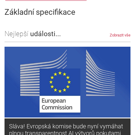
Základní specifikace
Nejlepší
události...
Zobrazit vše
Sláva! Evropská komise bude nyní vymáhat
plnou transparentnost AI výtvorů pokutami