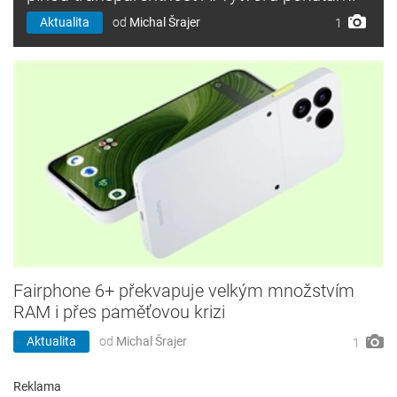
Aktualita
od
Michal Šrajer
1
Fairphone 6+ překvapuje velkým množstvím
RAM i přes paměťovou krizi
Aktualita
od
Michal Šrajer
1
Reklama