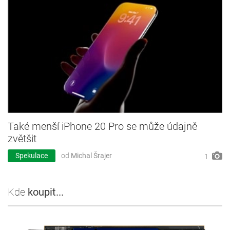
Také menší iPhone 20 Pro se může údajně
zvětšit
Spekulace
od
Michal Šrajer
1
Kde
koupit...