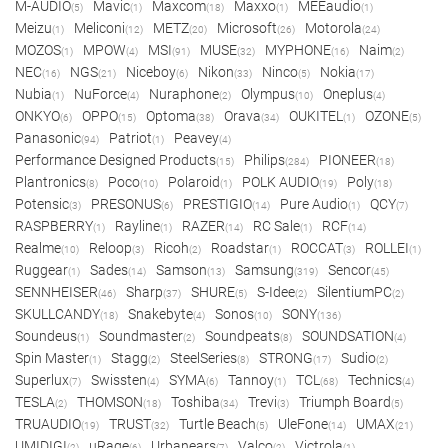
M-AUDIO
Mavic
Maxcom
Maxxo
MEEaudio
(5)
(1)
(18)
(1)
(1)
Meizu
Meliconi
METZ
Microsoft
Motorola
(1)
(12)
(20)
(26)
(24)
MOZOS
MPOW
MSI
MUSE
MYPHONE
Naim
(1)
(4)
(91)
(32)
(16)
(2)
NEC
NGS
Niceboy
Nikon
Ninco
Nokia
(16)
(21)
(6)
(33)
(5)
(17)
Nubia
NuForce
Nuraphone
Olympus
Oneplus
(1)
(4)
(2)
(10)
(4)
ONKYO
OPPO
Optoma
Orava
OUKITEL
OZONE
(6)
(15)
(38)
(34)
(1)
(5)
Panasonic
Patriot
Peavey
(94)
(1)
(4)
Performance Designed Products
Philips
PIONEER
(15)
(284)
(18)
Plantronics
Poco
Polaroid
POLK AUDIO
Poly
(8)
(10)
(1)
(19)
(18)
Potensic
PRESONUS
PRESTIGIO
Pure Audio
QCY
(3)
(6)
(14)
(1)
(7)
RASPBERRY
Rayline
RAZER
RC Sale
RCF
(1)
(1)
(14)
(1)
(14)
Realme
Reloop
Ricoh
Roadstar
ROCCAT
ROLLEI
(10)
(3)
(2)
(1)
(3)
(1)
Ruggear
Sades
Samson
Samsung
Sencor
(1)
(14)
(13)
(319)
(45)
SENNHEISER
Sharp
SHURE
S-Idee
SilentiumPC
(46)
(37)
(5)
(2)
(2)
SKULLCANDY
Snakebyte
Sonos
SONY
(18)
(4)
(10)
(136)
Soundeus
Soundmaster
Soundpeats
SOUNDSATION
(1)
(2)
(8)
(4)
Spin Master
Stagg
SteelSeries
STRONG
Sudio
(1)
(2)
(8)
(17)
(2)
Superlux
Swissten
SYMA
Tannoy
TCL
Technics
(7)
(4)
(6)
(1)
(68)
(4)
TESLA
THOMSON
Toshiba
Trevi
Triumph Board
(2)
(18)
(34)
(3)
(5)
TRUAUDIO
TRUST
Turtle Beach
UleFone
UMAX
(19)
(32)
(5)
(14)
(21)
UMIDIGI
uRage
Urbanears
Valco
Victrola
(2)
(6)
(7)
(2)
(1)