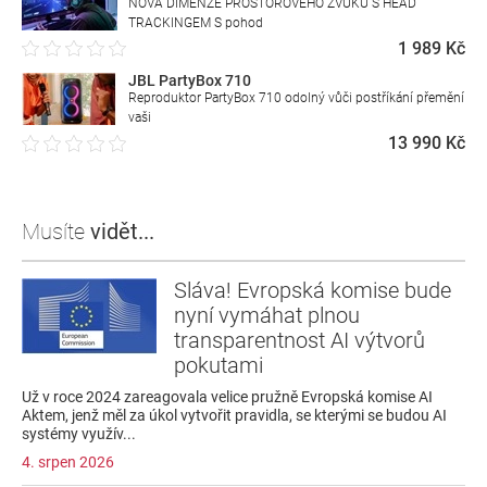
NOVÁ DIMENZE PROSTOROVÉHO ZVUKU S HEAD
TRACKINGEM S pohod
1 989 Kč
JBL PartyBox 710
Reproduktor PartyBox 710 odolný vůči postříkání přemění
vaši
13 990 Kč
Musíte
vidět...
Sláva! Evropská komise bude
nyní vymáhat plnou
transparentnost AI výtvorů
pokutami
Už v roce 2024 zareagovala velice pružně Evropská komise AI
Aktem, jenž měl za úkol vytvořit pravidla, se kterými se budou AI
systémy využív...
4. srpen 2026