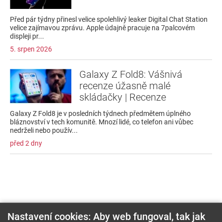
Před pár týdny přinesl velice spolehlivý leaker Digital Chat Station
velice zajímavou zprávu. Apple údajně pracuje na 7palcovém
displeji pr...
5. srpen 2026
Galaxy Z Fold8: Vášnivá
recenze úžasně malé
skládačky | Recenze
Galaxy Z Fold8 je v posledních týdnech předmětem úplného
bláznovství v tech komunitě. Mnozí lidé, co telefon ani vůbec
nedrželi nebo použív...
před 2 dny
Nastavení cookies: Aby web fungoval, tak jak