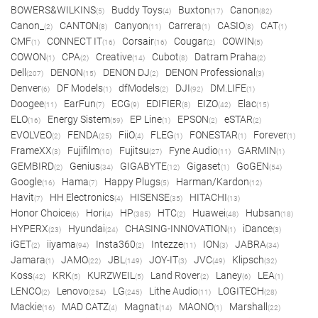
BOWERS&WILKINS
Buddy Toys
Buxton
Canon
(5)
(4)
(17)
(82)
Canon_
CANTON
Canyon
Carrera
CASIO
CAT
(2)
(8)
(11)
(1)
(8)
(1)
CMF
CONNECT IT
Corsair
Cougar
COWIN
(1)
(16)
(16)
(2)
(5)
COWON
CPA
Creative
Cubot
Datram Praha
(1)
(2)
(14)
(8)
(2)
Dell
DENON
DENON DJ
DENON Professional
(207)
(15)
(2)
(3)
Denver
DF Models
dfModels
DJI
DM.LIFE
(6)
(1)
(2)
(92)
(1)
Doogee
EarFun
ECG
EDIFIER
EIZO
Elac
(11)
(7)
(9)
(8)
(42)
(15)
ELO
Energy Sistem
EP Line
EPSON
eSTAR
(16)
(59)
(1)
(2)
(2)
EVOLVEO
FENDA
FiiO
FLEG
FONESTAR
Forever
(2)
(25)
(4)
(1)
(1)
(1)
FrameXX
Fujifilm
Fujitsu
Fyne Audio
GARMIN
(3)
(10)
(27)
(11)
(1)
GEMBIRD
Genius
GIGABYTE
Gigaset
GoGEN
(2)
(34)
(12)
(1)
(54)
Google
Hama
Happy Plugs
Harman/Kardon
(16)
(7)
(5)
(12)
Havit
HH Electronics
HISENSE
HITACHI
(7)
(4)
(35)
(13)
Honor Choice
Hori
HP
HTC
Huawei
Hubsan
(6)
(4)
(385)
(2)
(48)
(18)
HYPERX
Hyundai
CHASING-INNOVATION
iDance
(23)
(24)
(1)
(3)
iGET
iiyama
Insta360
Intezze
ION
JABRA
(2)
(94)
(2)
(11)
(3)
(34)
Jamara
JAMO
JBL
JOY-IT
JVC
Klipsch
(1)
(22)
(149)
(3)
(49)
(32)
Koss
KRK
KURZWEIL
Land Rover
Laney
LEA
(42)
(5)
(5)
(2)
(6)
(1)
LENCO
Lenovo
LG
Lithe Audio
LOGITECH
(2)
(254)
(245)
(11)
(28)
Mackie
MAD CATZ
Magnat
MAONO
Marshall
(16)
(4)
(14)
(1)
(22)