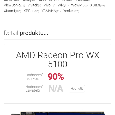
ViewSonic
Vivitek
Vivo
Wiky
WowME
XGIMI
(75)
(4)
(16)
(1)
(2)
(19)
Xiaomi
XPPen
YAMAHA
Yenkee
(100)
(35)
(21)
(25)
Detail
produktu...
AMD Radeon Pro WX
5100
90%
Hodnocení
redakce:
N/A
Hodnocení
Hodnotit
uživatelů: