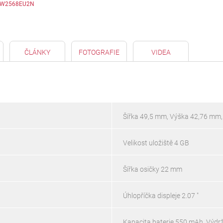
W2568EU2N
ČLÁNKY
FOTOGRAFIE
VIDEA
Šířka 49,5 mm, Výška 42,76 mm
Velikost uložiště 4 GB
Šířka osičky 22 mm
Úhlopříčka displeje 2.07 "
Kapacita baterie 550 mAh, Výdrž