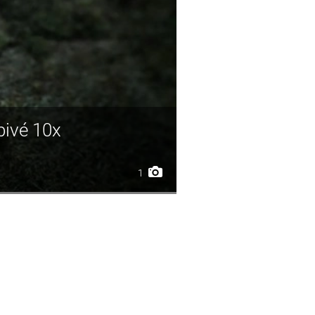
bivé 10x
1