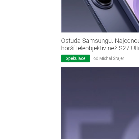
Ostuda Samsungu. Najednou
horší teleobjektiv než S27 Ult
Spekulace
od
Michal Šrajer