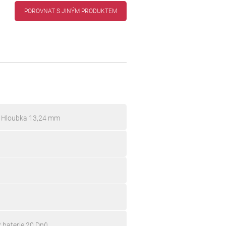
POROVNAT S JINÝM PRODUKTEM
, Hloubka 13,24 mm
 baterie 20 Dnů