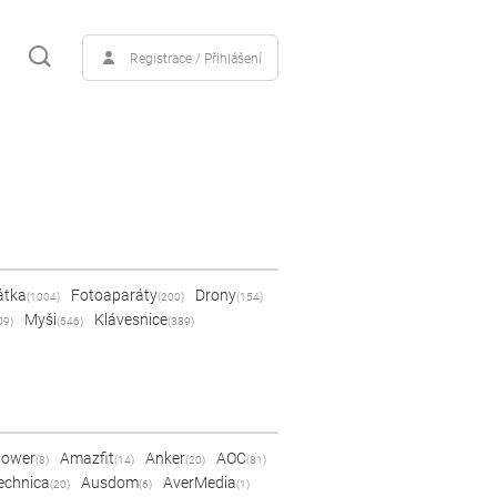
Registrace / Přihlášení
átka
Fotoaparáty
Drony
(1004)
(200)
(154)
Myši
Klávesnice
09)
(546)
(389)
Power
Amazfit
Anker
AOC
(8)
(14)
(20)
(81)
echnica
Ausdom
AverMedia
(20)
(6)
(1)