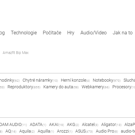
log
Technologie
Počítače
Hry
Audio/Video
Jak na to
Amazfit Bip Max
 hodinky
Chytré náramky
Herní konzole
Notebooky
Sluch
(62)
(10)
(4)
(970)
Reproduktory
Kamery do auta
Webkamery
Procesory
53)
(855)
(58)
(66)
(1
DAM AUDIO
ADATA
AKAI
AKG
Alcatel
Aligator
Alza
(11)
(1)
(19)
(2)
(3)
(13)
AQ
Aquila
Aquilla
Arozzi
ASUS
Audio Pro
audio-t
8)
(16)
(2)
(1)
(1)
(473)
(8)