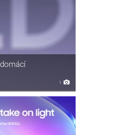
l domácí
1