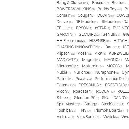
Bang & Olufsen
Baseus
Beats
(14)
(7)
(3)
BOWERS&WILKINS
Buddy Toys
Bu
(5)
(4)
Corsair
Cougar
COWIN
COWO
(16)
(2)
(5)
Denver
DF Models
dfModels
DJ
(6)
(1)
(2)
EP Line
EPSON
eSTAR
EVOLVE
(1)
(2)
(2)
GARMIN
GEMBIRD
Genius
GI
(1)
(2)
(34)
HH Electronics
HISENSE
HITACHI
(4)
(35)
CHASING-INNOVATION
iDance
iG
(1)
(3)
Klipsch
Koss
KRK
KURZWEIL
(32)
(42)
(5)
MAD CATZ
Magnat
MAONO
Ma
(4)
(14)
(1)
Microsoft
Motorola
MOZOS
(26)
(24)
(1)
Nubia
NuForce
Nuraphone
Oly
(1)
(4)
(2)
Patriot
Peavey
Performance Desig
(1)
(4)
Potensic
PRESONUS
PRESTIGIO
(3)
(6)
(14
Ricoh
Roadstar
ROCCAT
ROLLE
(2)
(1)
(3)
S-Idee
SilentiumPC
SKULLCANDY
(2)
(2)
(1
Spin Master
Stagg
SteelSeries
(1)
(2)
(8)
Toshiba
Trevi
Triumph Board
T
(34)
(3)
(5)
Victrola
ViewSonic
Vivitek
Viv
(1)
(75)
(4)