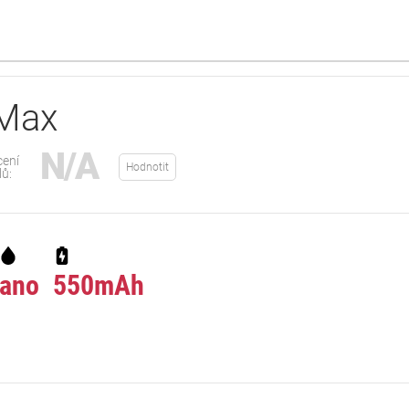
 Max
N/A
ení
Hodnotit
lů:
ano
550mAh