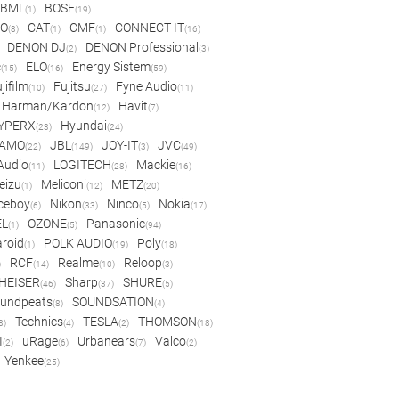
BML
BOSE
(1)
(19)
IO
CAT
CMF
CONNECT IT
(8)
(1)
(1)
(16)
DENON DJ
DENON Professional
(2)
(3)
c
ELO
Energy Sistem
(15)
(16)
(59)
jifilm
Fujitsu
Fyne Audio
(10)
(27)
(11)
Harman/Kardon
Havit
(12)
(7)
YPERX
Hyundai
(23)
(24)
AMO
JBL
JOY-IT
JVC
(22)
(149)
(3)
(49)
 Audio
LOGITECH
Mackie
(11)
(28)
(16)
eizu
Meliconi
METZ
(1)
(12)
(20)
ceboy
Nikon
Ninco
Nokia
(6)
(33)
(5)
(17)
EL
OZONE
Panasonic
(1)
(5)
(94)
aroid
POLK AUDIO
Poly
(1)
(19)
(18)
RCF
Realme
Reloop
)
(14)
(10)
(3)
HEISER
Sharp
SHURE
(46)
(37)
(5)
undpeats
SOUNDSATION
(8)
(4)
Technics
TESLA
THOMSON
8)
(4)
(2)
(18)
I
uRage
Urbanears
Valco
(2)
(6)
(7)
(2)
Yenkee
(25)