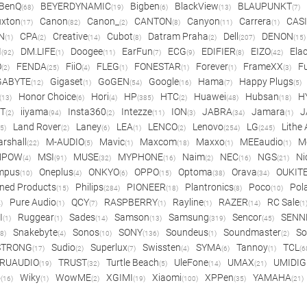
BenQ
BEYERDYNAMIC
Bigben
BlackView
BLAUPUNKT
(68)
(19)
(6)
(13)
(7)
xton
Canon
Canon_
CANTON
Canyon
Carrera
CAS
(17)
(82)
(2)
(8)
(11)
(1)
N
CPA
Creative
Cubot
Datram Praha
Dell
DENON
(1)
(2)
(14)
(8)
(2)
(207)
(15)
I
DM.LIFE
Doogee
EarFun
ECG
EDIFIER
EIZO
Ela
(92)
(1)
(11)
(7)
(9)
(8)
(42)
O
FENDA
FiiO
FLEG
FONESTAR
Forever
FrameXX
Fu
(2)
(25)
(4)
(1)
(1)
(1)
(3)
GABYTE
Gigaset
GoGEN
Google
Hama
Happy Plugs
(12)
(1)
(54)
(16)
(7)
(5)
Honor Choice
Hori
HP
HTC
Huawei
Hubsan
H
(13)
(6)
(4)
(385)
(2)
(48)
(18)
ET
iiyama
Insta360
Intezze
ION
JABRA
Jamara
J
(2)
(94)
(2)
(11)
(3)
(34)
(1)
Land Rover
Laney
LEA
LENCO
Lenovo
LG
Lithe
(5)
(2)
(6)
(1)
(2)
(254)
(245)
rshall
M-AUDIO
Mavic
Maxcom
Maxxo
MEEaudio
M
(22)
(5)
(1)
(18)
(1)
(1)
MPOW
MSI
MUSE
MYPHONE
Naim
NEC
NGS
Ni
(4)
(91)
(32)
(16)
(2)
(16)
(21)
mpus
Oneplus
ONKYO
OPPO
Optoma
Orava
OUKIT
(10)
(4)
(6)
(15)
(38)
(34)
ned Products
Philips
PIONEER
Plantronics
Poco
Pol
(15)
(284)
(18)
(8)
(10)
Pure Audio
QCY
RASPBERRY
Rayline
RAZER
RC Sale
)
(1)
(7)
(1)
(1)
(14)
(1
I
Ruggear
Sades
Samson
Samsung
Sencor
SENN
(1)
(1)
(14)
(13)
(319)
(45)
Snakebyte
Sonos
SONY
Soundeus
Soundmaster
So
8)
(4)
(10)
(136)
(1)
(2)
STRONG
Sudio
Superlux
Swissten
SYMA
Tannoy
TCL
(17)
(2)
(7)
(4)
(6)
(1)
(6
RUAUDIO
TRUST
Turtle Beach
UleFone
UMAX
UMIDIG
(19)
(32)
(5)
(14)
(21)
o
Wiky
WowME
XGIMI
Xiaomi
XPPen
YAMAHA
(16)
(1)
(2)
(19)
(100)
(35)
(21)