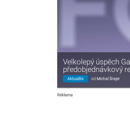
Velkolepý úspěch Ga
předobjednávkový r
Aktualita
od
Michal Šrajer
Reklama