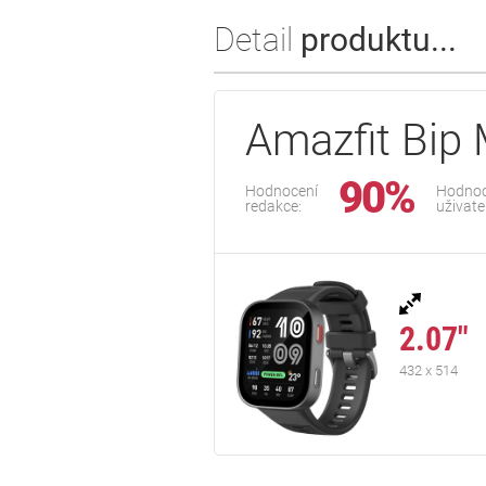
Detail
produktu...
Amazfit Bip
90%
Hodnocení
Hodnoc
redakce:
uživate
2.07"
432 x 514