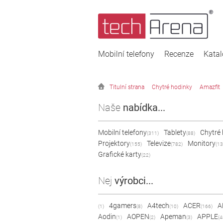
Mobilní telefony
Recenze
Kata
Titulní strana
Chytré hodinky
Amazfit
Naše
nabídka...
Mobilní telefony
Tablety
Chytré
(311)
(88)
Projektory
Televize
Monitory
(155)
(782)
(13
Grafické karty
(22)
Nej
výrobci...
4gamers
A4tech
ACER
A
(1)
(8)
(10)
(166)
Aodin
AOPEN
Apeman
APPLE
(1)
(2)
(3)
(4