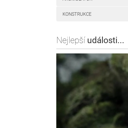
KONSTRUKCE
Nejlepší
události...