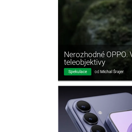
Nerozhodné OPPO. Vl
teleobjektivy
Spekulace
od
Michal Šrajer