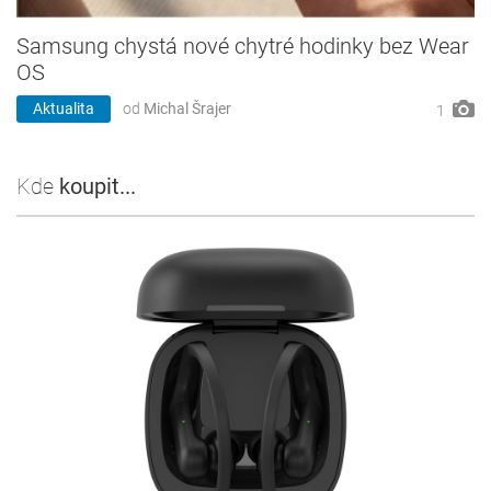
Samsung chystá nové chytré hodinky bez Wear
OS
Aktualita
od
Michal Šrajer
1
Kde
koupit...