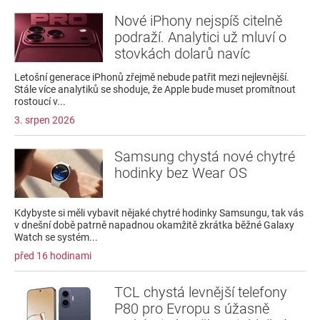
Nové iPhony nejspíš citelně
podraží. Analytici už mluví o
stovkách dolarů navíc
Letošní generace iPhonů zřejmě nebude patřit mezi nejlevnější.
Stále více analytiků se shoduje, že Apple bude muset promítnout
rostoucí v...
3. srpen 2026
Samsung chystá nové chytré
hodinky bez Wear OS
Kdybyste si měli vybavit nějaké chytré hodinky Samsungu, tak vás
v dnešní době patrně napadnou okamžitě zkrátka běžné Galaxy
Watch se systém...
před 16 hodinami
TCL chystá levnější telefony
P80 pro Evropu s úžasně