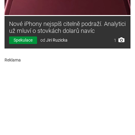
Nové iPhony nejspíš citelně podraží. Analytici
už mluví o stovkách dolarů navíc
Spekulace
od
Jiri Ruzicka
1
Reklama