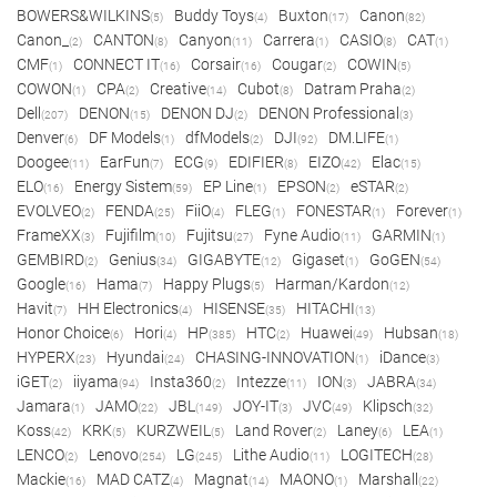
BOWERS&WILKINS
Buddy Toys
Buxton
Canon
(5)
(4)
(17)
(82)
Canon_
CANTON
Canyon
Carrera
CASIO
CAT
(2)
(8)
(11)
(1)
(8)
(1)
CMF
CONNECT IT
Corsair
Cougar
COWIN
(1)
(16)
(16)
(2)
(5)
COWON
CPA
Creative
Cubot
Datram Praha
(1)
(2)
(14)
(8)
(2)
Dell
DENON
DENON DJ
DENON Professional
(207)
(15)
(2)
(3)
Denver
DF Models
dfModels
DJI
DM.LIFE
(6)
(1)
(2)
(92)
(1)
Doogee
EarFun
ECG
EDIFIER
EIZO
Elac
(11)
(7)
(9)
(8)
(42)
(15)
ELO
Energy Sistem
EP Line
EPSON
eSTAR
(16)
(59)
(1)
(2)
(2)
EVOLVEO
FENDA
FiiO
FLEG
FONESTAR
Forever
(2)
(25)
(4)
(1)
(1)
(1)
FrameXX
Fujifilm
Fujitsu
Fyne Audio
GARMIN
(3)
(10)
(27)
(11)
(1)
GEMBIRD
Genius
GIGABYTE
Gigaset
GoGEN
(2)
(34)
(12)
(1)
(54)
Google
Hama
Happy Plugs
Harman/Kardon
(16)
(7)
(5)
(12)
Havit
HH Electronics
HISENSE
HITACHI
(7)
(4)
(35)
(13)
Honor Choice
Hori
HP
HTC
Huawei
Hubsan
(6)
(4)
(385)
(2)
(49)
(18)
HYPERX
Hyundai
CHASING-INNOVATION
iDance
(23)
(24)
(1)
(3)
iGET
iiyama
Insta360
Intezze
ION
JABRA
(2)
(94)
(2)
(11)
(3)
(34)
Jamara
JAMO
JBL
JOY-IT
JVC
Klipsch
(1)
(22)
(149)
(3)
(49)
(32)
Koss
KRK
KURZWEIL
Land Rover
Laney
LEA
(42)
(5)
(5)
(2)
(6)
(1)
LENCO
Lenovo
LG
Lithe Audio
LOGITECH
(2)
(254)
(245)
(11)
(28)
Mackie
MAD CATZ
Magnat
MAONO
Marshall
(16)
(4)
(14)
(1)
(22)