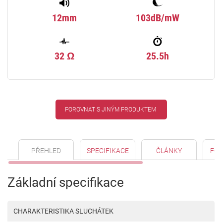
12mm
103dB/mW
32 Ω
25.5h
POROVNAT S JINÝM PRODUKTEM
PŘEHLED
SPECIFIKACE
ČLÁNKY
FO
Základní specifikace
CHARAKTERISTIKA SLUCHÁTEK