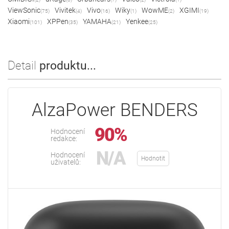
ViewSonic
Vivitek
Vivo
Wiky
WowME
XGIMI
(75)
(4)
(16)
(1)
(2)
(19)
Xiaomi
XPPen
YAMAHA
Yenkee
(101)
(35)
(21)
(25)
Detail
produktu...
AlzaPower BENDERS
90%
Hodnocení
redakce:
N/A
Hodnocení
Hodnotit
uživatelů: