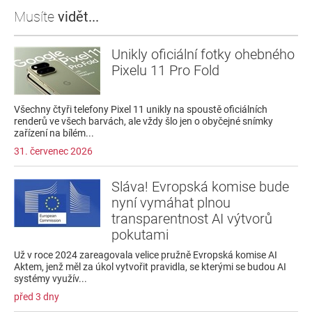
Musíte
vidět...
Unikly oficiální fotky ohebného
Pixelu 11 Pro Fold
Všechny čtyři telefony Pixel 11 unikly na spoustě oficiálních
renderů ve všech barvách, ale vždy šlo jen o obyčejné snímky
zařízení na bílém...
31. červenec 2026
Sláva! Evropská komise bude
nyní vymáhat plnou
transparentnost AI výtvorů
pokutami
Už v roce 2024 zareagovala velice pružně Evropská komise AI
Aktem, jenž měl za úkol vytvořit pravidla, se kterými se budou AI
systémy využív...
před 3 dny