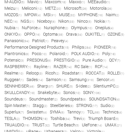
M-AUDIO
Mavic
Maxcom
Maxxo
MEEaudio
(5)
(1)
(18)
(1)
(1)
Meizu
Meliconi
METZ
Microsoft
Motorola
(1)
(12)
(20)
(26)
(26)
MOZOS
MPOW
MSI
MUSE
MYPHONE
Naim
(1)
(4)
(91)
(32)
(16)
(2)
NEC
NGS
Niceboy
Nikon
Ninco
Nokia
(16)
(21)
(6)
(33)
(5)
(17)
Nubia
NuForce
Nuraphone
Olympus
Oneplus
(1)
(4)
(2)
(10)
(4)
ONKYO
OPPO
Optoma
Orava
OUKITEL
OZONE
(6)
(16)
(38)
(34)
(1)
(5)
Panasonic
Patriot
Peavey
(94)
(1)
(4)
Performance Designed Products
Philips
PIONEER
(15)
(284)
(18)
Plantronics
Poco
Polaroid
POLK AUDIO
Poly
(8)
(10)
(1)
(19)
(18)
Potensic
PRESONUS
PRESTIGIO
Pure Audio
QCY
(3)
(6)
(14)
(1)
(7)
RASPBERRY
Rayline
RAZER
RC Sale
RCF
(1)
(1)
(14)
(1)
(14)
Realme
Reloop
Ricoh
Roadstar
ROCCAT
ROLLEI
(10)
(3)
(2)
(1)
(3)
(1)
Ruggear
Sades
Samson
Samsung
Sencor
(1)
(14)
(13)
(319)
(45)
SENNHEISER
Sharp
SHURE
S-Idee
SilentiumPC
(46)
(37)
(5)
(2)
(2)
SKULLCANDY
Snakebyte
Sonos
SONY
(18)
(4)
(10)
(136)
Soundeus
Soundmaster
Soundpeats
SOUNDSATION
(1)
(2)
(8)
(4)
Spin Master
Stagg
SteelSeries
STRONG
Sudio
(1)
(2)
(8)
(17)
(2)
Superlux
Swissten
SYMA
Tannoy
TCL
Technics
(7)
(4)
(6)
(1)
(68)
(4)
TESLA
THOMSON
Toshiba
Trevi
Triumph Board
(2)
(18)
(34)
(3)
(5)
TRUAUDIO
TRUST
Turtle Beach
UleFone
UMAX
(19)
(32)
(5)
(14)
(21)
UMIDIGI
uRage
Urbanears
Valco
Victrola
(2)
(6)
(7)
(2)
(1)