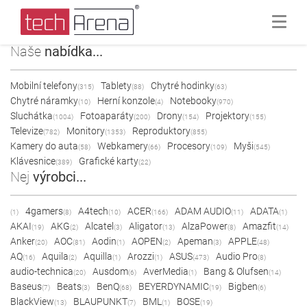
Naše
nabídka...
Mobilní telefony
Tablety
Chytré hodinky
(315)
(88)
(63)
Chytré náramky
Herní konzole
Notebooky
(10)
(4)
(970)
Sluchátka
Fotoaparáty
Drony
Projektory
(1004)
(200)
(154)
(155)
Televize
Monitory
Reproduktory
(782)
(1353)
(855)
Kamery do auta
Webkamery
Procesory
Myši
(58)
(66)
(109)
(545)
Klávesnice
Grafické karty
(389)
(22)
Nej
výrobci...
4gamers
A4tech
ACER
ADAM AUDIO
ADATA
(1)
(8)
(10)
(166)
(11)
(1)
AKAI
AKG
Alcatel
Aligator
AlzaPower
Amazfit
(19)
(2)
(3)
(13)
(8)
(14)
Anker
AOC
Aodin
AOPEN
Apeman
APPLE
(20)
(81)
(1)
(2)
(3)
(48)
AQ
Aquila
Aquilla
Arozzi
ASUS
Audio Pro
(16)
(2)
(1)
(1)
(473)
(8)
audio-technica
Ausdom
AverMedia
Bang & Olufsen
(20)
(6)
(1)
(14)
Baseus
Beats
BenQ
BEYERDYNAMIC
Bigben
(7)
(3)
(68)
(19)
(6)
BlackView
BLAUPUNKT
BML
BOSE
(13)
(7)
(1)
(19)