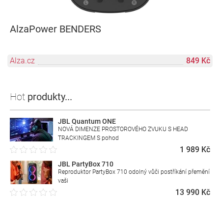
AlzaPower BENDERS
Alza.cz
849 Kč
Hot
produkty...
JBL Quantum ONE
NOVÁ DIMENZE PROSTOROVÉHO ZVUKU S HEAD
TRACKINGEM S pohod
1 989 Kč
JBL PartyBox 710
Reproduktor PartyBox 710 odolný vůči postříkání přemění
vaši
13 990 Kč