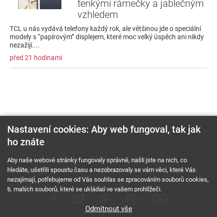
tenkými rámečky a jablečným
vzhledem
TCL u nás vydává telefony každý rok, ale většinou jde o speciální
modely s “papírovým” displejem, které moc velký úspěch ani nikdy
nezažijí....
před 21 hodinami
Nastavení cookies: Aby web fungoval, tak jak
ho znáte
O nás
RSS feed
Reklama
Aby naše webové stránky fungovaly správně, našli jste na nich, co
hledáte, ušetřili spoustu času a nezobrazovaly se vám věci, které Vás
Podmínky použití a ochrana soukromí
Cookies
Kariéra
nezajímají, potřebujeme od Vás souhlas se zpracováním souborů cookies,
tj. malých souborů, které se ukládají ve vašem prohlížeči.
Odmítnout vše