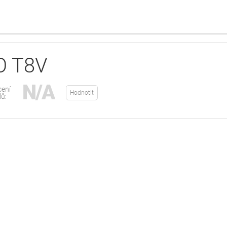
O T8V
N/A
ení
Hodnotit
lů: