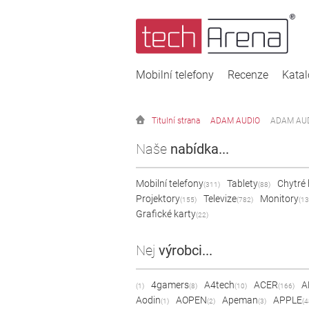
Mobilní telefony
Recenze
Kata
Titulní strana
ADAM AUDIO
ADAM AUD
Naše
nabídka...
Mobilní telefony
Tablety
Chytré
(311)
(88)
Projektory
Televize
Monitory
(155)
(782)
(13
Grafické karty
(22)
Nej
výrobci...
4gamers
A4tech
ACER
A
(1)
(8)
(10)
(166)
Aodin
AOPEN
Apeman
APPLE
(1)
(2)
(3)
(4