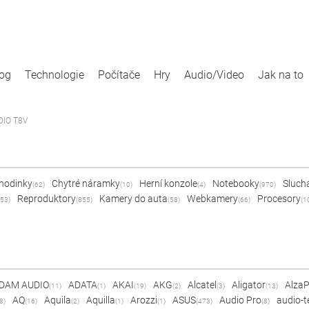
log
Technologie
Počítače
Hry
Audio/Video
Jak na to
IO T8V
 hodinky
Chytré náramky
Herní konzole
Notebooky
Sluch
(62)
(10)
(4)
(970)
Reproduktory
Kamery do auta
Webkamery
Procesory
53)
(855)
(58)
(66)
(1
DAM AUDIO
ADATA
AKAI
AKG
Alcatel
Aligator
Alza
(11)
(1)
(19)
(2)
(3)
(13)
AQ
Aquila
Aquilla
Arozzi
ASUS
Audio Pro
audio-t
8)
(16)
(2)
(1)
(1)
(473)
(8)