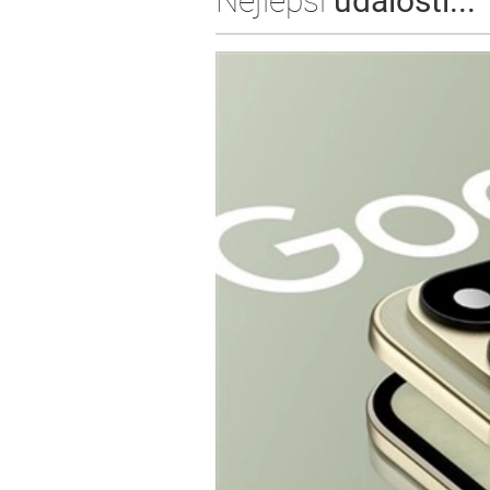
Nejlepší
události...