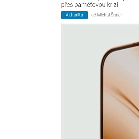
přes paměťovou krizi
Aktualita
od
Michal Šrajer