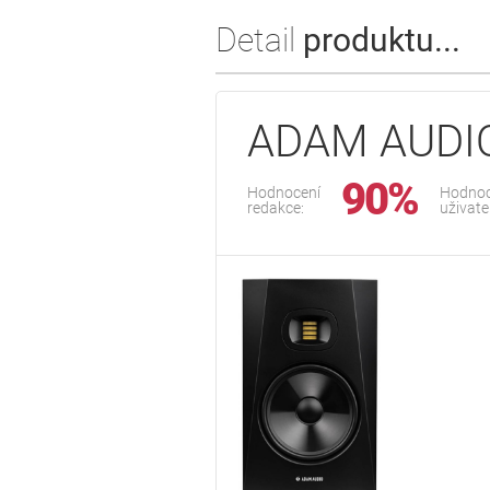
Detail
produktu...
ADAM AUDI
90%
Hodnocení
Hodnoc
redakce:
uživate