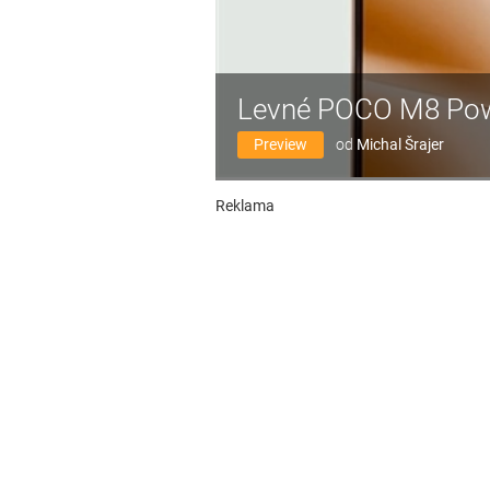
Levné POCO M8 Powe
Preview
od
Michal Šrajer
Reklama