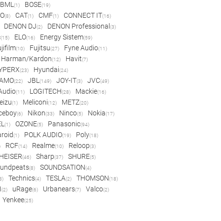
BML
BOSE
(1)
(19)
IO
CAT
CMF
CONNECT IT
(8)
(1)
(1)
(16)
DENON DJ
DENON Professional
(2)
(3)
c
ELO
Energy Sistem
(15)
(16)
(59)
jifilm
Fujitsu
Fyne Audio
(10)
(27)
(11)
Harman/Kardon
Havit
(12)
(7)
YPERX
Hyundai
(23)
(24)
AMO
JBL
JOY-IT
JVC
(22)
(149)
(3)
(49)
 Audio
LOGITECH
Mackie
(11)
(28)
(16)
eizu
Meliconi
METZ
(1)
(12)
(20)
ceboy
Nikon
Ninco
Nokia
(6)
(33)
(5)
(17)
EL
OZONE
Panasonic
(1)
(5)
(94)
aroid
POLK AUDIO
Poly
(1)
(19)
(18)
RCF
Realme
Reloop
)
(14)
(10)
(3)
HEISER
Sharp
SHURE
(46)
(37)
(5)
undpeats
SOUNDSATION
(8)
(4)
Technics
TESLA
THOMSON
8)
(4)
(2)
(18)
I
uRage
Urbanears
Valco
(2)
(6)
(7)
(2)
Yenkee
(25)