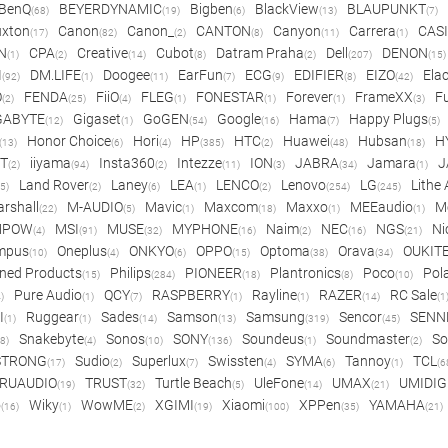
BenQ
BEYERDYNAMIC
Bigben
BlackView
BLAUPUNKT
(68)
(19)
(6)
(13)
(7)
xton
Canon
Canon_
CANTON
Canyon
Carrera
CAS
(17)
(82)
(2)
(8)
(11)
(1)
N
CPA
Creative
Cubot
Datram Praha
Dell
DENON
(1)
(2)
(14)
(8)
(2)
(207)
(15)
I
DM.LIFE
Doogee
EarFun
ECG
EDIFIER
EIZO
Ela
(92)
(1)
(11)
(7)
(9)
(8)
(42)
O
FENDA
FiiO
FLEG
FONESTAR
Forever
FrameXX
Fu
(2)
(25)
(4)
(1)
(1)
(1)
(3)
GABYTE
Gigaset
GoGEN
Google
Hama
Happy Plugs
(12)
(1)
(54)
(16)
(7)
(5)
Honor Choice
Hori
HP
HTC
Huawei
Hubsan
H
(13)
(6)
(4)
(385)
(2)
(48)
(18)
ET
iiyama
Insta360
Intezze
ION
JABRA
Jamara
J
(2)
(94)
(2)
(11)
(3)
(34)
(1)
Land Rover
Laney
LEA
LENCO
Lenovo
LG
Lithe
(5)
(2)
(6)
(1)
(2)
(254)
(245)
rshall
M-AUDIO
Mavic
Maxcom
Maxxo
MEEaudio
M
(22)
(5)
(1)
(18)
(1)
(1)
MPOW
MSI
MUSE
MYPHONE
Naim
NEC
NGS
Ni
(4)
(91)
(32)
(16)
(2)
(16)
(21)
mpus
Oneplus
ONKYO
OPPO
Optoma
Orava
OUKIT
(10)
(4)
(6)
(15)
(38)
(34)
ned Products
Philips
PIONEER
Plantronics
Poco
Pol
(15)
(284)
(18)
(8)
(10)
Pure Audio
QCY
RASPBERRY
Rayline
RAZER
RC Sale
)
(1)
(7)
(1)
(1)
(14)
(1
I
Ruggear
Sades
Samson
Samsung
Sencor
SENN
(1)
(1)
(14)
(13)
(319)
(45)
Snakebyte
Sonos
SONY
Soundeus
Soundmaster
So
8)
(4)
(10)
(136)
(1)
(2)
STRONG
Sudio
Superlux
Swissten
SYMA
Tannoy
TCL
(17)
(2)
(7)
(4)
(6)
(1)
(6
RUAUDIO
TRUST
Turtle Beach
UleFone
UMAX
UMIDIG
(19)
(32)
(5)
(14)
(21)
o
Wiky
WowME
XGIMI
Xiaomi
XPPen
YAMAHA
(16)
(1)
(2)
(19)
(100)
(35)
(21)