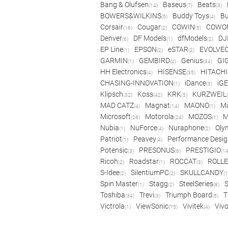
Bang & Olufsen
Baseus
Beats
(14)
(7)
(3)
BOWERS&WILKINS
Buddy Toys
Bu
(5)
(4)
Corsair
Cougar
COWIN
COWO
(16)
(2)
(5)
Denver
DF Models
dfModels
DJ
(6)
(1)
(2)
EP Line
EPSON
eSTAR
EVOLVE
(1)
(2)
(2)
GARMIN
GEMBIRD
Genius
GI
(1)
(2)
(34)
HH Electronics
HISENSE
HITACHI
(4)
(35)
CHASING-INNOVATION
iDance
iG
(1)
(3)
Klipsch
Koss
KRK
KURZWEIL
(32)
(42)
(5)
MAD CATZ
Magnat
MAONO
Ma
(4)
(14)
(1)
Microsoft
Motorola
MOZOS
(26)
(24)
(1)
Nubia
NuForce
Nuraphone
Oly
(1)
(4)
(2)
Patriot
Peavey
Performance Desig
(1)
(4)
Potensic
PRESONUS
PRESTIGIO
(3)
(6)
(14
Ricoh
Roadstar
ROCCAT
ROLLE
(2)
(1)
(3)
S-Idee
SilentiumPC
SKULLCANDY
(2)
(2)
(1
Spin Master
Stagg
SteelSeries
(1)
(2)
(8)
Toshiba
Trevi
Triumph Board
T
(34)
(3)
(5)
Victrola
ViewSonic
Vivitek
Viv
(1)
(75)
(4)