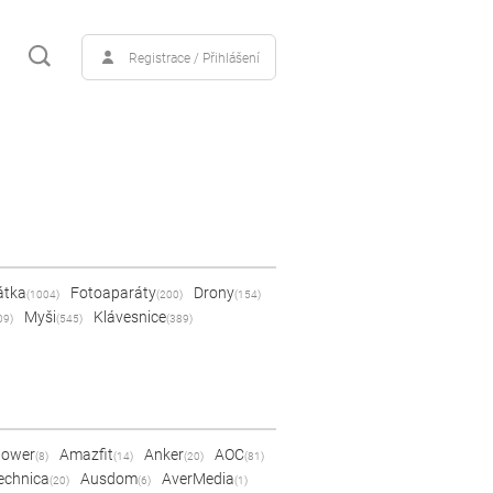
Registrace / Přihlášení
átka
Fotoaparáty
Drony
(1004)
(200)
(154)
Myši
Klávesnice
09)
(545)
(389)
Power
Amazfit
Anker
AOC
(8)
(14)
(20)
(81)
echnica
Ausdom
AverMedia
(20)
(6)
(1)