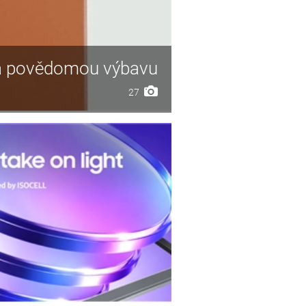
 a povědomou výbavu
27