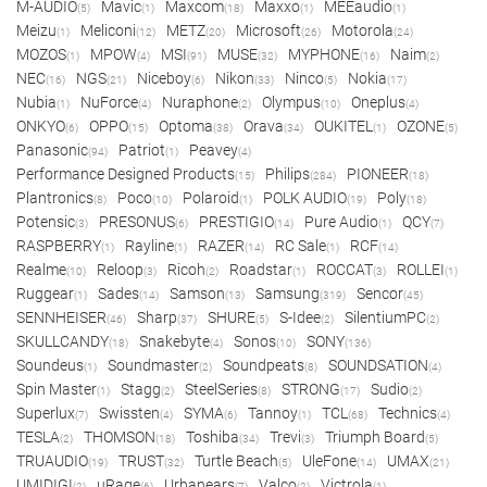
M-AUDIO
Mavic
Maxcom
Maxxo
MEEaudio
(5)
(1)
(18)
(1)
(1)
Meizu
Meliconi
METZ
Microsoft
Motorola
(1)
(12)
(20)
(26)
(24)
MOZOS
MPOW
MSI
MUSE
MYPHONE
Naim
(1)
(4)
(91)
(32)
(16)
(2)
NEC
NGS
Niceboy
Nikon
Ninco
Nokia
(16)
(21)
(6)
(33)
(5)
(17)
Nubia
NuForce
Nuraphone
Olympus
Oneplus
(1)
(4)
(2)
(10)
(4)
ONKYO
OPPO
Optoma
Orava
OUKITEL
OZONE
(6)
(15)
(38)
(34)
(1)
(5)
Panasonic
Patriot
Peavey
(94)
(1)
(4)
Performance Designed Products
Philips
PIONEER
(15)
(284)
(18)
Plantronics
Poco
Polaroid
POLK AUDIO
Poly
(8)
(10)
(1)
(19)
(18)
Potensic
PRESONUS
PRESTIGIO
Pure Audio
QCY
(3)
(6)
(14)
(1)
(7)
RASPBERRY
Rayline
RAZER
RC Sale
RCF
(1)
(1)
(14)
(1)
(14)
Realme
Reloop
Ricoh
Roadstar
ROCCAT
ROLLEI
(10)
(3)
(2)
(1)
(3)
(1)
Ruggear
Sades
Samson
Samsung
Sencor
(1)
(14)
(13)
(319)
(45)
SENNHEISER
Sharp
SHURE
S-Idee
SilentiumPC
(46)
(37)
(5)
(2)
(2)
SKULLCANDY
Snakebyte
Sonos
SONY
(18)
(4)
(10)
(136)
Soundeus
Soundmaster
Soundpeats
SOUNDSATION
(1)
(2)
(8)
(4)
Spin Master
Stagg
SteelSeries
STRONG
Sudio
(1)
(2)
(8)
(17)
(2)
Superlux
Swissten
SYMA
Tannoy
TCL
Technics
(7)
(4)
(6)
(1)
(68)
(4)
TESLA
THOMSON
Toshiba
Trevi
Triumph Board
(2)
(18)
(34)
(3)
(5)
TRUAUDIO
TRUST
Turtle Beach
UleFone
UMAX
(19)
(32)
(5)
(14)
(21)
UMIDIGI
uRage
Urbanears
Valco
Victrola
(2)
(6)
(7)
(2)
(1)