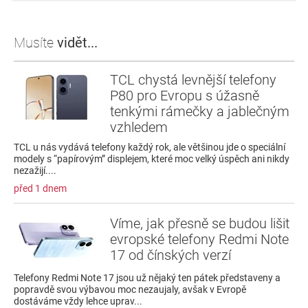
Musíte
vidět...
TCL chystá levnější telefony
P80 pro Evropu s úžasně
tenkými rámečky a jablečným
vzhledem
TCL u nás vydává telefony každý rok, ale většinou jde o speciální
modely s “papírovým” displejem, které moc velký úspěch ani nikdy
nezažijí....
před 1 dnem
Víme, jak přesně se budou lišit
evropské telefony Redmi Note
17 od čínských verzí
Telefony Redmi Note 17 jsou už nějaký ten pátek představeny a
popravdě svou výbavou moc nezaujaly, avšak v Evropě
dostáváme vždy lehce uprav...