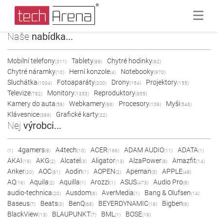
Naše
nabídka...
Mobilní telefony
Tablety
Chytré hodinky
(311)
(88)
(62)
Chytré náramky
Herní konzole
Notebooky
(10)
(4)
(970)
Sluchátka
Fotoaparáty
Drony
Projektory
(1004)
(200)
(154)
(155)
Televize
Monitory
Reproduktory
(782)
(1353)
(855)
Kamery do auta
Webkamery
Procesory
Myši
(58)
(66)
(109)
(546)
Klávesnice
Grafické karty
(389)
(22)
Nej
výrobci...
4gamers
A4tech
ACER
ADAM AUDIO
ADATA
(1)
(8)
(10)
(166)
(11)
(1)
AKAI
AKG
Alcatel
Aligator
AlzaPower
Amazfit
(19)
(2)
(3)
(13)
(8)
(14)
Anker
AOC
Aodin
AOPEN
Apeman
APPLE
(20)
(81)
(1)
(2)
(3)
(48)
AQ
Aquila
Aquilla
Arozzi
ASUS
Audio Pro
(16)
(2)
(1)
(1)
(473)
(8)
audio-technica
Ausdom
AverMedia
Bang & Olufsen
(20)
(6)
(1)
(14)
Baseus
Beats
BenQ
BEYERDYNAMIC
Bigben
(7)
(3)
(68)
(19)
(6)
BlackView
BLAUPUNKT
BML
BOSE
(13)
(7)
(1)
(19)