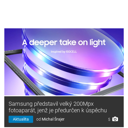
Samsung představil velký 200Mpx
fotoaparát, jenž je předurčen k úspěchu
Aktualita
od
Michal Šrajer
5