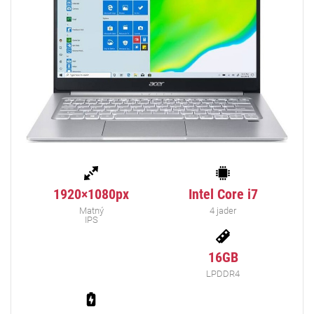
1920×1080px
Intel Core i7
Matný
4 jader
IPS
16GB
LPDDR4