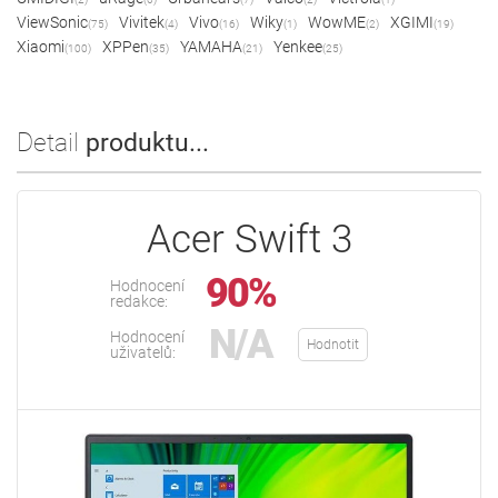
ViewSonic
Vivitek
Vivo
Wiky
WowME
XGIMI
(75)
(4)
(16)
(1)
(2)
(19)
Xiaomi
XPPen
YAMAHA
Yenkee
(100)
(35)
(21)
(25)
Detail
produktu...
Acer Swift 3
90%
Hodnocení
redakce:
N/A
Hodnocení
Hodnotit
uživatelů: