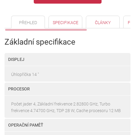
PŘEHLED
SPECIFIKACE
ČLÁNKY
FO
Základní specifikace
DISPLEJ
Úhlopříčka 14 "
PROCESOR
Počet jader 4, Základní frekvence 2.82800 GHz, Turbo
frekvence 4.74700 GHz, TDP 28 W, Cache procesoru 12 MB
OPERAČNÍ PAMĚŤ