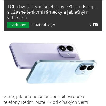
TCL chystá levnější telefony P80 pro Evropu
s úžasně tenkými rámečky a jablečným
vzhledem
Spekulace
od
Michal Šrajer
9
Víme, jak přesně se budou lišit evropské
telefony Redmi Note 17 od čínských verzí