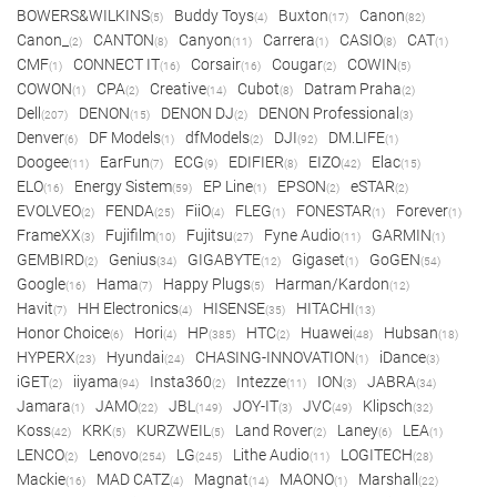
BOWERS&WILKINS
Buddy Toys
Buxton
Canon
(5)
(4)
(17)
(82)
Canon_
CANTON
Canyon
Carrera
CASIO
CAT
(2)
(8)
(11)
(1)
(8)
(1)
CMF
CONNECT IT
Corsair
Cougar
COWIN
(1)
(16)
(16)
(2)
(5)
COWON
CPA
Creative
Cubot
Datram Praha
(1)
(2)
(14)
(8)
(2)
Dell
DENON
DENON DJ
DENON Professional
(207)
(15)
(2)
(3)
Denver
DF Models
dfModels
DJI
DM.LIFE
(6)
(1)
(2)
(92)
(1)
Doogee
EarFun
ECG
EDIFIER
EIZO
Elac
(11)
(7)
(9)
(8)
(42)
(15)
ELO
Energy Sistem
EP Line
EPSON
eSTAR
(16)
(59)
(1)
(2)
(2)
EVOLVEO
FENDA
FiiO
FLEG
FONESTAR
Forever
(2)
(25)
(4)
(1)
(1)
(1)
FrameXX
Fujifilm
Fujitsu
Fyne Audio
GARMIN
(3)
(10)
(27)
(11)
(1)
GEMBIRD
Genius
GIGABYTE
Gigaset
GoGEN
(2)
(34)
(12)
(1)
(54)
Google
Hama
Happy Plugs
Harman/Kardon
(16)
(7)
(5)
(12)
Havit
HH Electronics
HISENSE
HITACHI
(7)
(4)
(35)
(13)
Honor Choice
Hori
HP
HTC
Huawei
Hubsan
(6)
(4)
(385)
(2)
(48)
(18)
HYPERX
Hyundai
CHASING-INNOVATION
iDance
(23)
(24)
(1)
(3)
iGET
iiyama
Insta360
Intezze
ION
JABRA
(2)
(94)
(2)
(11)
(3)
(34)
Jamara
JAMO
JBL
JOY-IT
JVC
Klipsch
(1)
(22)
(149)
(3)
(49)
(32)
Koss
KRK
KURZWEIL
Land Rover
Laney
LEA
(42)
(5)
(5)
(2)
(6)
(1)
LENCO
Lenovo
LG
Lithe Audio
LOGITECH
(2)
(254)
(245)
(11)
(28)
Mackie
MAD CATZ
Magnat
MAONO
Marshall
(16)
(4)
(14)
(1)
(22)