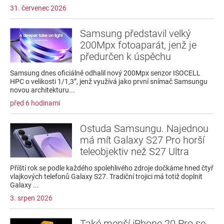
31. červenec 2026
Samsung představil velký
200Mpx fotoaparát, jenž je
předurčen k úspěchu
Samsung dnes oficiálně odhalil nový 200Mpx senzor ISOCELL
HPC o velikosti 1/1,3”, jenž využívá jako první snímač Samsungu
novou architekturu...
před 6 hodinami
Ostuda Samsungu. Najednou
má mít Galaxy S27 Pro horší
teleobjektiv než S27 Ultra
Příští rok se podle každého spolehlivého zdroje dočkáme hned čtyř
vlajkových telefonů Galaxy S27. Tradiční trojici má totiž doplnit
Galaxy ...
3. srpen 2026
Také menší iPhone 20 Pro se