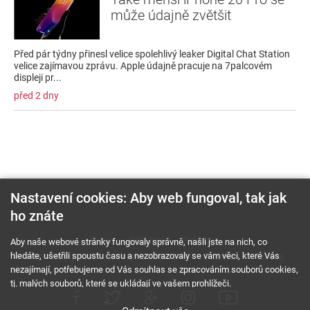
může údajně zvětšit
Před pár týdny přinesl velice spolehlivý leaker Digital Chat Station
velice zajímavou zprávu. Apple údajně pracuje na 7palcovém
displeji pr...
před 2 dny
Nastavení cookies: Aby web fungoval, tak jak
ho znáte
O nás
RSS feed
Reklama
Aby naše webové stránky fungovaly správně, našli jste na nich, co
hledáte, ušetřili spoustu času a nezobrazovaly se vám věci, které Vás
Podmínky použití a ochrana soukromí
Cookies
Kariéra
nezajímají, potřebujeme od Vás souhlas se zpracováním souborů cookies,
tj. malých souborů, které se ukládají ve vašem prohlížeči.