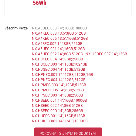
56Wh
Všechny verze:
NX.A5UEC.003 14";16GB;1000GB
NX.A4KEC.003 13.5";8GB;512GB
NX.A4KEC.005 13.5";16GB;512GB
NX.A5SEC.002 14";8GB;256GB
NX.A5UEC.001 14";16GB;512GB
NX.A5UEC.002 14";8GB;512GB
NX.HFDEC.007 14";12GB
NX.HJFEC.00A 14";8GB;256GB
NX.HJGEC.003 14";16GB;1024GB
NX.HJGEC.004 14";16GB;512GB
NX.HPKEC.001 14";12GB;512GB;1GB
NX.HPKEC.004 14";12GB;512GB
NX.HPMEC.003 14";12GB;512GB
NX.HPMEC.005 14";8GB;512GB
NX.HPSEC.003 14";8GB;256GB
NX.HSEEC.001 14";16GB;1000GB
NX.HSEEC.002 14";8GB;512GB
NX.HSEEC.00D 14";8GB;256GB
NX.HUFEC.001 14";16GB;512GB
NX.HUKEC.002 14";16GB;1000GB
POROVNAT S JINÝM PRODUKTEM