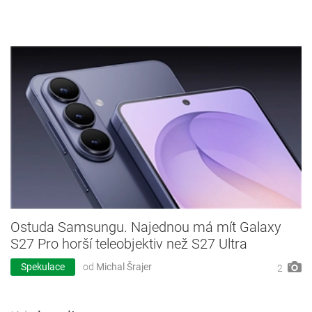
Ostuda Samsungu. Najednou má mít Galaxy
S27 Pro horší teleobjektiv než S27 Ultra
Spekulace
od
Michal Šrajer
2