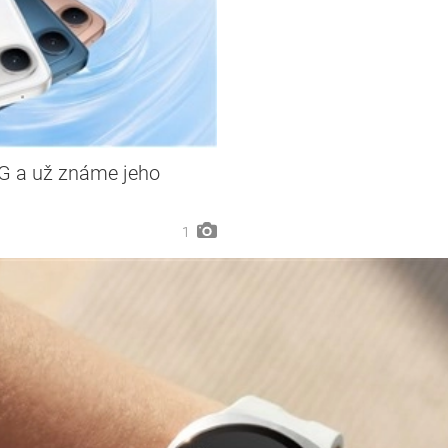
5G a už známe jeho
1