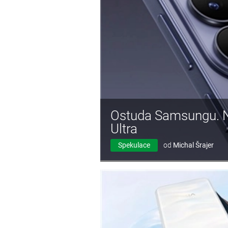
Ostuda Samsungu. Na
Ultra
Spekulace
od
Michal Šrajer