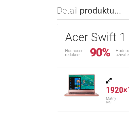
Detail
produktu...
Acer Swift 1
90%
Hodnocení
Hodnoc
redakce:
uživate
1920×
Matný
IPS