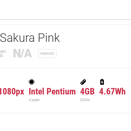
 Sakura Pink
N/A
ení
Hodnotit
lů:
1080px
Intel Pentium
4GB
4.67Wh
4 jader
DDR4