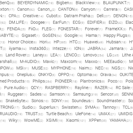
BenQ
BEYERDYNAMIC
Bigben
BlackView
BLAUPUNKT
(68)
(19)
(6)
(13)
(7)
xton
Canon
Canon_
CANTON
Canyon
Carrera
CAS
(17)
(82)
(2)
(8)
(11)
(1)
N
CPA
Creative
Cubot
Datram Praha
Dell
DENON
(1)
(2)
(14)
(8)
(2)
(207)
(15)
I
DM.LIFE
Doogee
EarFun
ECG
EDIFIER
EIZO
Ela
(92)
(1)
(11)
(7)
(9)
(8)
(42)
O
FENDA
FiiO
FLEG
FONESTAR
Forever
FrameXX
Fu
(2)
(25)
(4)
(1)
(1)
(1)
(3)
GABYTE
Gigaset
GoGEN
Google
Hama
Happy Plugs
(12)
(1)
(54)
(16)
(7)
(5)
Honor Choice
Hori
HP
HTC
Huawei
Hubsan
H
(13)
(6)
(4)
(385)
(2)
(49)
(18)
ET
iiyama
Insta360
Intezze
ION
JABRA
Jamara
J
(2)
(94)
(2)
(11)
(3)
(34)
(1)
Land Rover
Laney
LEA
LENCO
Lenovo
LG
Lithe
(5)
(2)
(6)
(1)
(2)
(254)
(245)
rshall
M-AUDIO
Mavic
Maxcom
Maxxo
MEEaudio
M
(22)
(5)
(1)
(18)
(1)
(1)
MPOW
MSI
MUSE
MYPHONE
Naim
NEC
NGS
Ni
(4)
(91)
(32)
(16)
(2)
(16)
(21)
mpus
Oneplus
ONKYO
OPPO
Optoma
Orava
OUKIT
(10)
(4)
(6)
(16)
(38)
(34)
ned Products
Philips
PIONEER
Plantronics
Poco
Pol
(15)
(284)
(18)
(8)
(10)
Pure Audio
QCY
RASPBERRY
Rayline
RAZER
RC Sale
)
(1)
(7)
(1)
(1)
(14)
(1
I
Ruggear
Sades
Samson
Samsung
Sencor
SENN
(1)
(1)
(14)
(13)
(319)
(45)
Snakebyte
Sonos
SONY
Soundeus
Soundmaster
So
8)
(4)
(10)
(136)
(1)
(2)
STRONG
Sudio
Superlux
Swissten
SYMA
Tannoy
TCL
(17)
(2)
(7)
(4)
(6)
(1)
(6
RUAUDIO
TRUST
Turtle Beach
UleFone
UMAX
UMIDIG
(19)
(32)
(5)
(14)
(21)
o
Wiky
WowME
XGIMI
Xiaomi
XPPen
YAMAHA
(16)
(1)
(2)
(19)
(101)
(35)
(21)