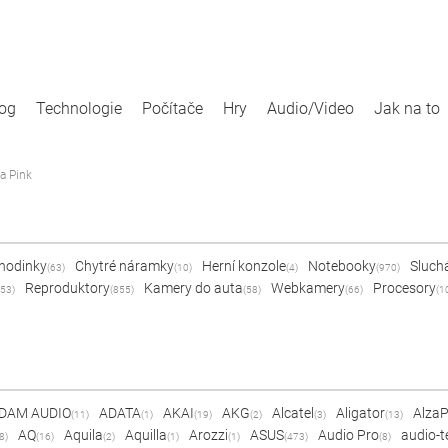
log
Technologie
Počítače
Hry
Audio/Video
Jak na to
a Pink
 hodinky
Chytré náramky
Herní konzole
Notebooky
Sluch
(63)
(10)
(4)
(970)
Reproduktory
Kamery do auta
Webkamery
Procesory
53)
(855)
(58)
(66)
(1
DAM AUDIO
ADATA
AKAI
AKG
Alcatel
Aligator
Alza
(11)
(1)
(19)
(2)
(3)
(13)
AQ
Aquila
Aquilla
Arozzi
ASUS
Audio Pro
audio-t
8)
(16)
(2)
(1)
(1)
(473)
(8)