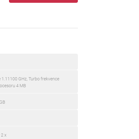
ce 1.11100 GHz, Turbo frekvence
rocesoru 4 MB
 GB
 2 x