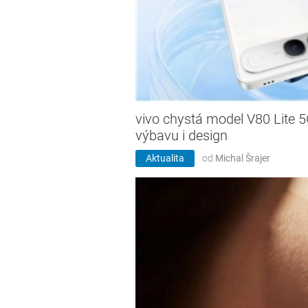
vivo chystá model V80 Lite 
výbavu i design
Aktualita
od
Michal Šrajer