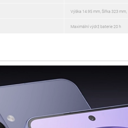
Výška 14.95 mm, Šířka 323 mm,
Maximální výdrž baterie 20 h