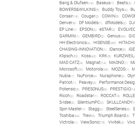
Bang & Olufsen
Baseus
Beats
(14)
(7)
(3)
BOWERS&WILKINS
Buddy Toys
Bu
(5)
(4)
Corsair
Cougar
COWIN
COWO
(16)
(2)
(5)
Denver
DF Models
dfModels
DJ
(6)
(1)
(2)
EP Line
EPSON
eSTAR
EVOLVE
(1)
(2)
(2)
GARMIN
GEMBIRD
Genius
GI
(1)
(2)
(34)
HH Electronics
HISENSE
HITACHI
(4)
(35)
CHASING-INNOVATION
iDance
iG
(1)
(3)
Klipsch
Koss
KRK
KURZWEIL
(32)
(42)
(5)
MAD CATZ
Magnat
MAONO
Ma
(4)
(14)
(1)
Microsoft
Motorola
MOZOS
(26)
(26)
(1)
Nubia
NuForce
Nuraphone
Oly
(1)
(4)
(2)
Patriot
Peavey
Performance Desig
(1)
(4)
Potensic
PRESONUS
PRESTIGIO
(3)
(6)
(14
Ricoh
Roadstar
ROCCAT
ROLLE
(2)
(1)
(3)
S-Idee
SilentiumPC
SKULLCANDY
(2)
(2)
(1
Spin Master
Stagg
SteelSeries
(1)
(2)
(8)
Toshiba
Trevi
Triumph Board
T
(34)
(3)
(5)
Victrola
ViewSonic
Vivitek
Viv
(1)
(75)
(4)