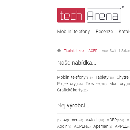
Mobilní telefony
Recenze
Kata
Titulní strana
ACER
Acer Swift 1 Sakur
Naše
nabídka...
Mobilní telefony
Tablety
Chytré
(315)
(88)
Projektory
Televize
Monitory
(155)
(782)
(13
Grafické karty
(22)
Nej
výrobci...
4gamers
A4tech
ACER
A
(1)
(8)
(10)
(166)
Aodin
AOPEN
Apeman
APPLE
(1)
(2)
(3)
(4