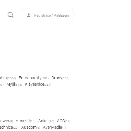
Registrace / Přihlášení
átka
Fotoaparáty
Drony
(1004)
(200)
(154)
Myši
Klávesnice
09)
(545)
(389)
Power
Amazfit
Anker
AOC
(8)
(14)
(20)
(81)
echnica
Ausdom
AverMedia
(20)
(6)
(1)