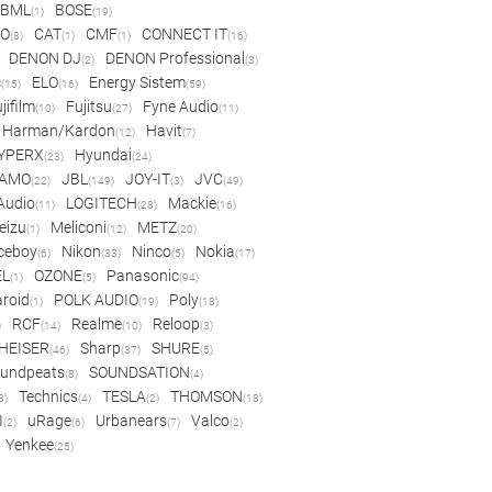
BML
BOSE
(1)
(19)
IO
CAT
CMF
CONNECT IT
(8)
(1)
(1)
(16)
DENON DJ
DENON Professional
(2)
(3)
c
ELO
Energy Sistem
(15)
(16)
(59)
jifilm
Fujitsu
Fyne Audio
(10)
(27)
(11)
Harman/Kardon
Havit
(12)
(7)
YPERX
Hyundai
(23)
(24)
AMO
JBL
JOY-IT
JVC
(22)
(149)
(3)
(49)
 Audio
LOGITECH
Mackie
(11)
(28)
(16)
eizu
Meliconi
METZ
(1)
(12)
(20)
ceboy
Nikon
Ninco
Nokia
(6)
(33)
(5)
(17)
EL
OZONE
Panasonic
(1)
(5)
(94)
aroid
POLK AUDIO
Poly
(1)
(19)
(18)
RCF
Realme
Reloop
)
(14)
(10)
(3)
HEISER
Sharp
SHURE
(46)
(37)
(5)
undpeats
SOUNDSATION
(8)
(4)
Technics
TESLA
THOMSON
8)
(4)
(2)
(18)
I
uRage
Urbanears
Valco
(2)
(6)
(7)
(2)
Yenkee
(25)