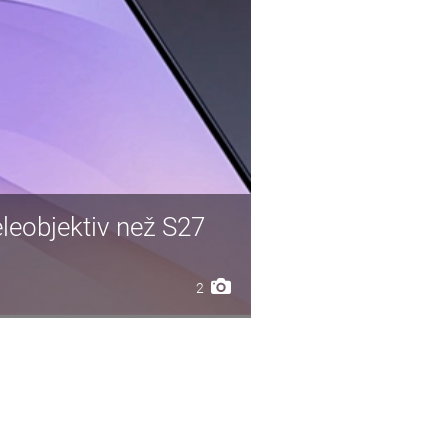
leobjektiv než S27
2