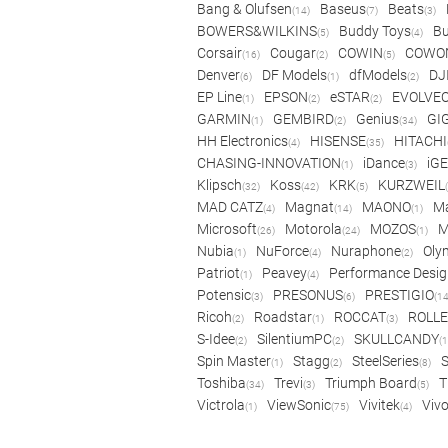
Bang & Olufsen
Baseus
Beats
(14)
(7)
(3)
BOWERS&WILKINS
Buddy Toys
Bu
(5)
(4)
Corsair
Cougar
COWIN
COWO
(16)
(2)
(5)
Denver
DF Models
dfModels
DJ
(6)
(1)
(2)
EP Line
EPSON
eSTAR
EVOLVE
(1)
(2)
(2)
GARMIN
GEMBIRD
Genius
GI
(1)
(2)
(34)
HH Electronics
HISENSE
HITACHI
(4)
(35)
CHASING-INNOVATION
iDance
iG
(1)
(3)
Klipsch
Koss
KRK
KURZWEIL
(32)
(42)
(5)
MAD CATZ
Magnat
MAONO
Ma
(4)
(14)
(1)
Microsoft
Motorola
MOZOS
(26)
(24)
(1)
Nubia
NuForce
Nuraphone
Oly
(1)
(4)
(2)
Patriot
Peavey
Performance Desig
(1)
(4)
Potensic
PRESONUS
PRESTIGIO
(3)
(6)
(14
Ricoh
Roadstar
ROCCAT
ROLLE
(2)
(1)
(3)
S-Idee
SilentiumPC
SKULLCANDY
(2)
(2)
(1
Spin Master
Stagg
SteelSeries
(1)
(2)
(8)
Toshiba
Trevi
Triumph Board
T
(34)
(3)
(5)
Victrola
ViewSonic
Vivitek
Viv
(1)
(75)
(4)