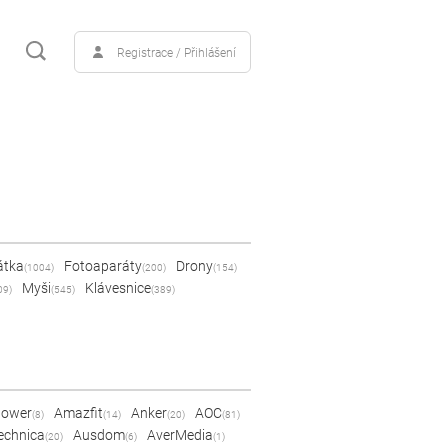
Registrace / Přihlášení
átka
Fotoaparáty
Drony
(1004)
(200)
(154)
Myši
Klávesnice
09)
(545)
(389)
Power
Amazfit
Anker
AOC
(8)
(14)
(20)
(81)
echnica
Ausdom
AverMedia
(20)
(6)
(1)