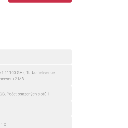
ce 1.11100 GHz, Turbo frekvence
rocesoru 2 MB
GB, Počet osazených slotů 1
 1 x