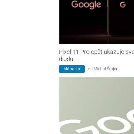
Pixel 11 Pro opět ukazuje sv
diodu
Aktualita
od
Michal Šrajer