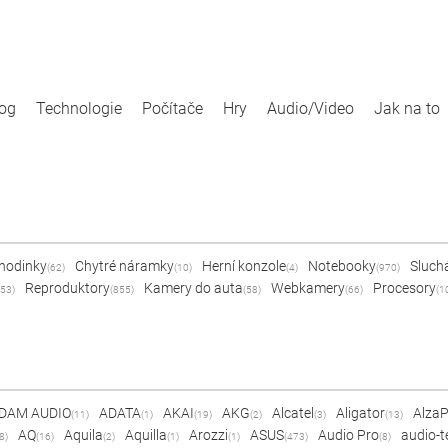
log
Technologie
Počítače
Hry
Audio/Video
Jak na to
 hodinky
Chytré náramky
Herní konzole
Notebooky
Sluch
(62)
(10)
(4)
(970)
Reproduktory
Kamery do auta
Webkamery
Procesory
53)
(855)
(58)
(66)
(1
DAM AUDIO
ADATA
AKAI
AKG
Alcatel
Aligator
Alza
(11)
(1)
(19)
(2)
(3)
(13)
AQ
Aquila
Aquilla
Arozzi
ASUS
Audio Pro
audio-t
8)
(16)
(2)
(1)
(1)
(473)
(8)