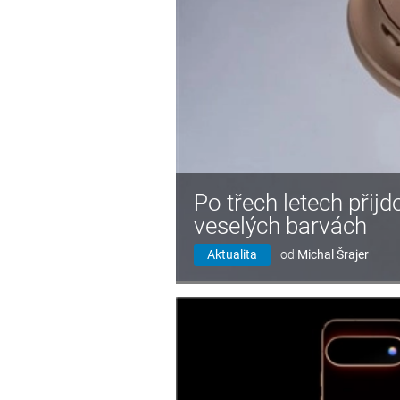
Po třech letech přij
veselých barvách
Aktualita
od
Michal Šrajer