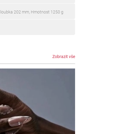
Hloubka 202 mm, Hmotnost 1250 g
Zobrazit vše