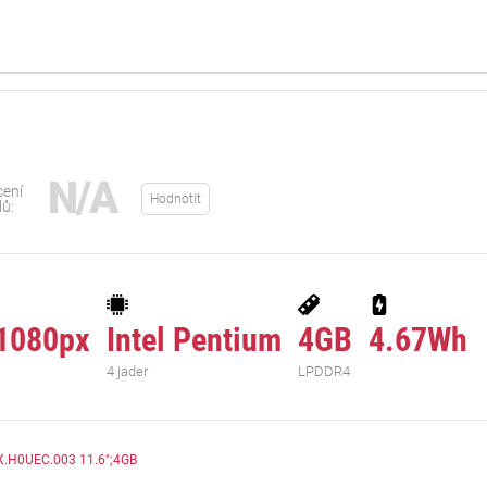
N/A
ení
Hodnotit
lů:
1080px
Intel Pentium
4GB
4.67Wh
4 jader
LPDDR4
.H0UEC.003 11.6";4GB