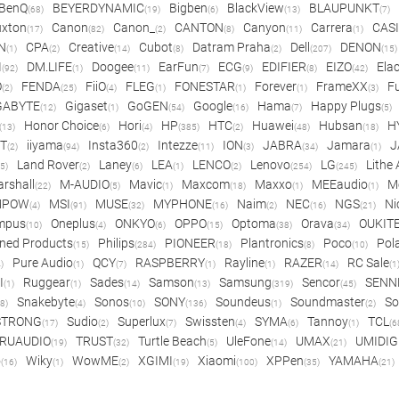
BenQ
BEYERDYNAMIC
Bigben
BlackView
BLAUPUNKT
(68)
(19)
(6)
(13)
(7)
xton
Canon
Canon_
CANTON
Canyon
Carrera
CAS
(17)
(82)
(2)
(8)
(11)
(1)
N
CPA
Creative
Cubot
Datram Praha
Dell
DENON
(1)
(2)
(14)
(8)
(2)
(207)
(15)
I
DM.LIFE
Doogee
EarFun
ECG
EDIFIER
EIZO
Ela
(92)
(1)
(11)
(7)
(9)
(8)
(42)
O
FENDA
FiiO
FLEG
FONESTAR
Forever
FrameXX
Fu
(2)
(25)
(4)
(1)
(1)
(1)
(3)
GABYTE
Gigaset
GoGEN
Google
Hama
Happy Plugs
(12)
(1)
(54)
(16)
(7)
(5)
Honor Choice
Hori
HP
HTC
Huawei
Hubsan
H
(13)
(6)
(4)
(385)
(2)
(48)
(18)
ET
iiyama
Insta360
Intezze
ION
JABRA
Jamara
J
(2)
(94)
(2)
(11)
(3)
(34)
(1)
Land Rover
Laney
LEA
LENCO
Lenovo
LG
Lithe
(5)
(2)
(6)
(1)
(2)
(254)
(245)
rshall
M-AUDIO
Mavic
Maxcom
Maxxo
MEEaudio
M
(22)
(5)
(1)
(18)
(1)
(1)
MPOW
MSI
MUSE
MYPHONE
Naim
NEC
NGS
Ni
(4)
(91)
(32)
(16)
(2)
(16)
(21)
mpus
Oneplus
ONKYO
OPPO
Optoma
Orava
OUKIT
(10)
(4)
(6)
(15)
(38)
(34)
ned Products
Philips
PIONEER
Plantronics
Poco
Pol
(15)
(284)
(18)
(8)
(10)
Pure Audio
QCY
RASPBERRY
Rayline
RAZER
RC Sale
)
(1)
(7)
(1)
(1)
(14)
(1
I
Ruggear
Sades
Samson
Samsung
Sencor
SENN
(1)
(1)
(14)
(13)
(319)
(45)
Snakebyte
Sonos
SONY
Soundeus
Soundmaster
So
8)
(4)
(10)
(136)
(1)
(2)
STRONG
Sudio
Superlux
Swissten
SYMA
Tannoy
TCL
(17)
(2)
(7)
(4)
(6)
(1)
(6
RUAUDIO
TRUST
Turtle Beach
UleFone
UMAX
UMIDIG
(19)
(32)
(5)
(14)
(21)
o
Wiky
WowME
XGIMI
Xiaomi
XPPen
YAMAHA
(16)
(1)
(2)
(19)
(100)
(35)
(21)