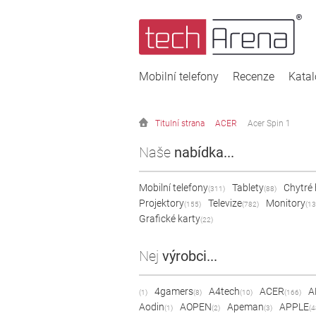
Mobilní telefony
Recenze
Kata
Titulní strana
ACER
Acer Spin 1
Naše
nabídka...
Mobilní telefony
Tablety
Chytré
(311)
(88)
Projektory
Televize
Monitory
(155)
(782)
(13
Grafické karty
(22)
Nej
výrobci...
4gamers
A4tech
ACER
A
(1)
(8)
(10)
(166)
Aodin
AOPEN
Apeman
APPLE
(1)
(2)
(3)
(4