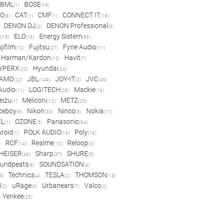
BML
BOSE
(1)
(19)
IO
CAT
CMF
CONNECT IT
(8)
(1)
(1)
(16)
DENON DJ
DENON Professional
(2)
(3)
c
ELO
Energy Sistem
(15)
(16)
(59)
jifilm
Fujitsu
Fyne Audio
(10)
(27)
(11)
Harman/Kardon
Havit
(12)
(7)
YPERX
Hyundai
(23)
(24)
AMO
JBL
JOY-IT
JVC
(22)
(149)
(3)
(49)
 Audio
LOGITECH
Mackie
(11)
(28)
(16)
eizu
Meliconi
METZ
(1)
(12)
(20)
ceboy
Nikon
Ninco
Nokia
(6)
(33)
(5)
(17)
EL
OZONE
Panasonic
(1)
(5)
(94)
aroid
POLK AUDIO
Poly
(1)
(19)
(18)
RCF
Realme
Reloop
)
(14)
(10)
(3)
HEISER
Sharp
SHURE
(46)
(37)
(5)
undpeats
SOUNDSATION
(8)
(4)
Technics
TESLA
THOMSON
8)
(4)
(2)
(18)
I
uRage
Urbanears
Valco
(2)
(6)
(7)
(2)
Yenkee
(25)