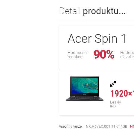
Detail
produktu...
Acer Spin 1
90%
Hodnocení
Hodnoc
redakce:
uživate
1920×
Lesklý
IPS
Všechny verze:
NX.H67EC.001 11.6";4GB
NX