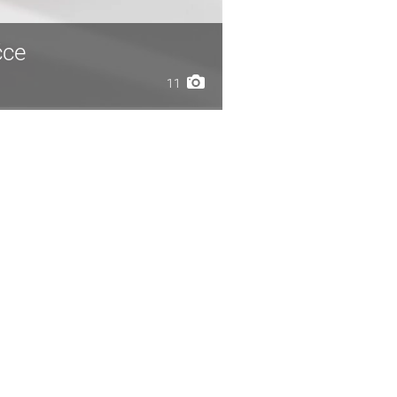
čce
11