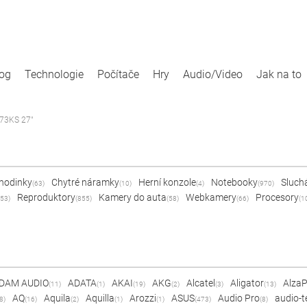
log
Technologie
Počítače
Hry
Audio/Video
Jak na to
273KS 27"
 hodinky
Chytré náramky
Herní konzole
Notebooky
Sluch
(63)
(10)
(4)
(970)
Reproduktory
Kamery do auta
Webkamery
Procesory
53)
(855)
(58)
(66)
(1
DAM AUDIO
ADATA
AKAI
AKG
Alcatel
Aligator
Alza
(11)
(1)
(19)
(2)
(3)
(13)
AQ
Aquila
Aquilla
Arozzi
ASUS
Audio Pro
audio-t
8)
(16)
(2)
(1)
(1)
(473)
(8)