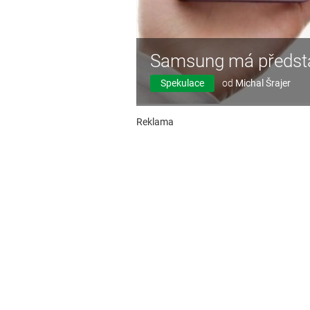
Samsung má představi
Spekulace
od
Michal Šrajer
Reklama