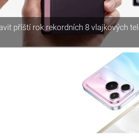
t příští rok rekordních 8 vlajkových te