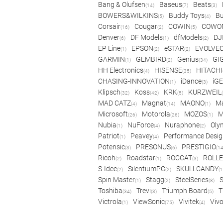
Bang & Olufsen
Baseus
Beats
(14)
(7)
(3)
BOWERS&WILKINS
Buddy Toys
Bu
(5)
(4)
Corsair
Cougar
COWIN
COWO
(16)
(2)
(5)
Denver
DF Models
dfModels
DJ
(6)
(1)
(2)
EP Line
EPSON
eSTAR
EVOLVE
(1)
(2)
(2)
GARMIN
GEMBIRD
Genius
GI
(1)
(2)
(34)
HH Electronics
HISENSE
HITACHI
(4)
(35)
CHASING-INNOVATION
iDance
iG
(1)
(3)
Klipsch
Koss
KRK
KURZWEIL
(32)
(42)
(5)
MAD CATZ
Magnat
MAONO
Ma
(4)
(14)
(1)
Microsoft
Motorola
MOZOS
(26)
(26)
(1)
Nubia
NuForce
Nuraphone
Oly
(1)
(4)
(2)
Patriot
Peavey
Performance Desig
(1)
(4)
Potensic
PRESONUS
PRESTIGIO
(3)
(6)
(14
Ricoh
Roadstar
ROCCAT
ROLLE
(2)
(1)
(3)
S-Idee
SilentiumPC
SKULLCANDY
(2)
(2)
(1
Spin Master
Stagg
SteelSeries
(1)
(2)
(8)
Toshiba
Trevi
Triumph Board
T
(34)
(3)
(5)
Victrola
ViewSonic
Vivitek
Viv
(1)
(75)
(4)