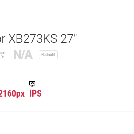
or XB273KS 27"
N/A
ení
Hodnotit
lů:
2160px
IPS