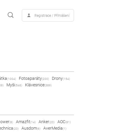
Registrace / Přihlášení
átka
Fotoaparáty
Drony
(1004)
(200)
(154)
Myši
Klávesnice
09)
(546)
(389)
Power
Amazfit
Anker
AOC
(8)
(14)
(20)
(81)
echnica
Ausdom
AverMedia
(20)
(6)
(1)