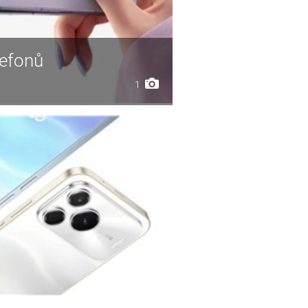
lefonů
1