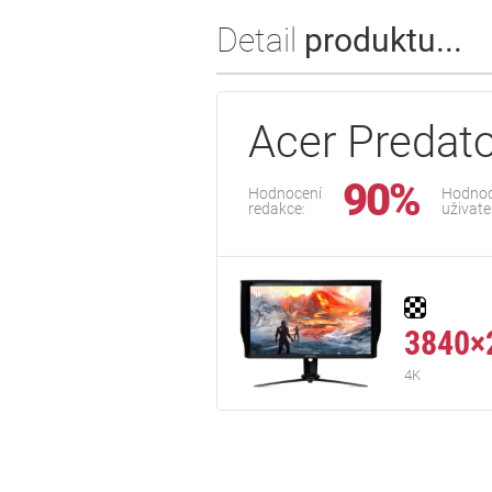
Detail
produktu...
Acer Predat
90%
Hodnocení
Hodnoc
redakce:
uživate
3840×
4K