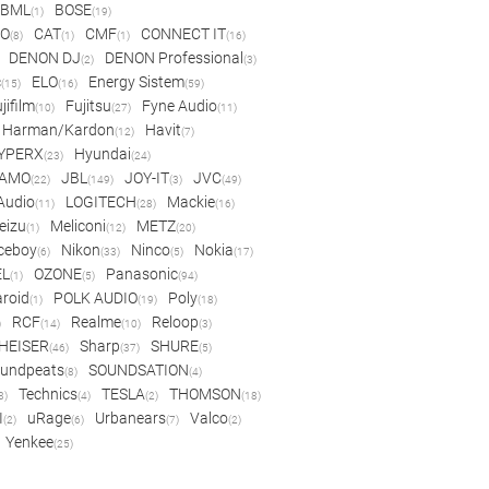
BML
BOSE
(1)
(19)
IO
CAT
CMF
CONNECT IT
(8)
(1)
(1)
(16)
DENON DJ
DENON Professional
(2)
(3)
c
ELO
Energy Sistem
(15)
(16)
(59)
jifilm
Fujitsu
Fyne Audio
(10)
(27)
(11)
Harman/Kardon
Havit
(12)
(7)
YPERX
Hyundai
(23)
(24)
AMO
JBL
JOY-IT
JVC
(22)
(149)
(3)
(49)
 Audio
LOGITECH
Mackie
(11)
(28)
(16)
eizu
Meliconi
METZ
(1)
(12)
(20)
ceboy
Nikon
Ninco
Nokia
(6)
(33)
(5)
(17)
EL
OZONE
Panasonic
(1)
(5)
(94)
aroid
POLK AUDIO
Poly
(1)
(19)
(18)
RCF
Realme
Reloop
)
(14)
(10)
(3)
HEISER
Sharp
SHURE
(46)
(37)
(5)
undpeats
SOUNDSATION
(8)
(4)
Technics
TESLA
THOMSON
8)
(4)
(2)
(18)
I
uRage
Urbanears
Valco
(2)
(6)
(7)
(2)
Yenkee
(25)