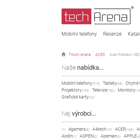
Mobilní telefony
Recenze
Kata
Titulní strana
ACER
Acer Predator XB
Naše
nabídka...
Mobilní telefony
Tablety
Chytré
(315)
(88)
Projektory
Televize
Monitory
(155)
(782)
(13
Grafické karty
(22)
Nej
výrobci...
4gamers
A4tech
ACER
A
(1)
(8)
(10)
(166)
Aodin
AOPEN
Apeman
APPLE
(1)
(2)
(3)
(4