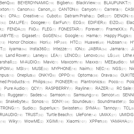
BenQ
BEYERDYNAMIC
Bigben
BlackView
BLAUPUNKT
(68)
(19)
(6)
(13)
(7)
xton
Canon
Canon_
CANTON
Canyon
Carrera
CAS
(17)
(82)
(2)
(8)
(11)
(1)
N
CPA
Creative
Cubot
Datram Praha
Dell
DENON
(1)
(2)
(14)
(8)
(2)
(207)
(15)
I
DM.LIFE
Doogee
EarFun
ECG
EDIFIER
EIZO
Ela
(92)
(1)
(11)
(7)
(9)
(8)
(42)
O
FENDA
FiiO
FLEG
FONESTAR
Forever
FrameXX
Fu
(2)
(25)
(4)
(1)
(1)
(1)
(3)
GABYTE
Gigaset
GoGEN
Google
Hama
Happy Plugs
(12)
(1)
(54)
(16)
(7)
(5)
Honor Choice
Hori
HP
HTC
Huawei
Hubsan
H
(13)
(6)
(4)
(385)
(2)
(49)
(18)
ET
iiyama
Insta360
Intezze
ION
JABRA
Jamara
J
(2)
(94)
(2)
(11)
(3)
(34)
(1)
Land Rover
Laney
LEA
LENCO
Lenovo
LG
Lithe
(5)
(2)
(6)
(1)
(2)
(254)
(245)
rshall
M-AUDIO
Mavic
Maxcom
Maxxo
MEEaudio
M
(22)
(5)
(1)
(18)
(1)
(1)
MPOW
MSI
MUSE
MYPHONE
Naim
NEC
NGS
Ni
(4)
(91)
(32)
(16)
(2)
(16)
(21)
mpus
Oneplus
ONKYO
OPPO
Optoma
Orava
OUKIT
(10)
(4)
(6)
(16)
(38)
(34)
ned Products
Philips
PIONEER
Plantronics
Poco
Pol
(15)
(284)
(18)
(8)
(10)
Pure Audio
QCY
RASPBERRY
Rayline
RAZER
RC Sale
)
(1)
(7)
(1)
(1)
(14)
(1
I
Ruggear
Sades
Samson
Samsung
Sencor
SENN
(1)
(1)
(14)
(13)
(319)
(45)
Snakebyte
Sonos
SONY
Soundeus
Soundmaster
So
8)
(4)
(10)
(136)
(1)
(2)
STRONG
Sudio
Superlux
Swissten
SYMA
Tannoy
TCL
(17)
(2)
(7)
(4)
(6)
(1)
(6
RUAUDIO
TRUST
Turtle Beach
UleFone
UMAX
UMIDIG
(19)
(32)
(5)
(14)
(21)
o
Wiky
WowME
XGIMI
Xiaomi
XPPen
YAMAHA
(16)
(1)
(2)
(19)
(101)
(35)
(21)