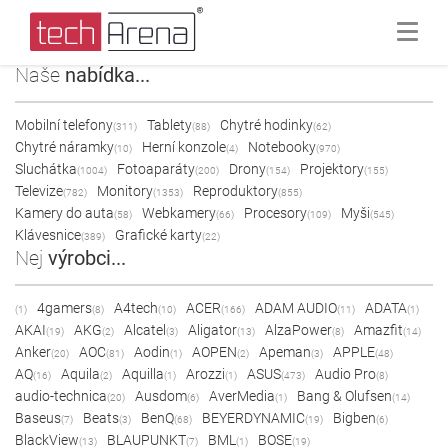
Naše
nabídka...
Mobilní telefony
Tablety
Chytré hodinky
(311)
(88)
(62)
Chytré náramky
Herní konzole
Notebooky
(10)
(4)
(970)
Sluchátka
Fotoaparáty
Drony
Projektory
(1004)
(200)
(154)
(155)
Televize
Monitory
Reproduktory
(782)
(1353)
(855)
Kamery do auta
Webkamery
Procesory
Myši
(58)
(66)
(109)
(545)
Klávesnice
Grafické karty
(389)
(22)
Nej
výrobci...
4gamers
A4tech
ACER
ADAM AUDIO
ADATA
(1)
(8)
(10)
(166)
(11)
(1)
AKAI
AKG
Alcatel
Aligator
AlzaPower
Amazfit
(19)
(2)
(3)
(13)
(8)
(14)
Anker
AOC
Aodin
AOPEN
Apeman
APPLE
(20)
(81)
(1)
(2)
(3)
(48)
AQ
Aquila
Aquilla
Arozzi
ASUS
Audio Pro
(16)
(2)
(1)
(1)
(473)
(8)
audio-technica
Ausdom
AverMedia
Bang & Olufsen
(20)
(6)
(1)
(14)
Baseus
Beats
BenQ
BEYERDYNAMIC
Bigben
(7)
(3)
(68)
(19)
(6)
BlackView
BLAUPUNKT
BML
BOSE
(13)
(7)
(1)
(19)