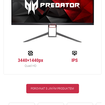
3440×1440px
IPS
Quad HD
POROVNAT S JINÝM PRODUKTEM