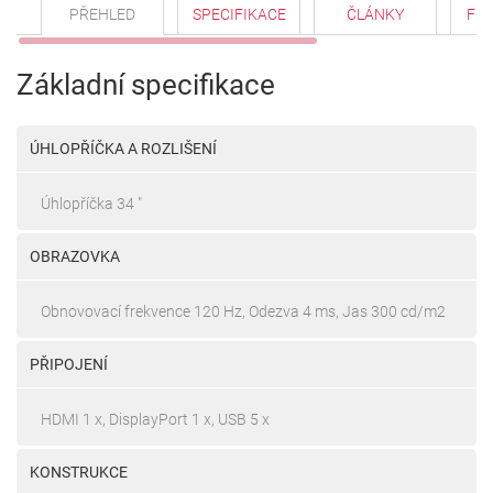
PŘEHLED
SPECIFIKACE
ČLÁNKY
FO
Základní specifikace
ÚHLOPŘÍČKA A ROZLIŠENÍ
Úhlopříčka 34 "
OBRAZOVKA
Obnovovací frekvence 120 Hz, Odezva 4 ms, Jas 300 cd/m2
PŘIPOJENÍ
HDMI 1 x, DisplayPort 1 x, USB 5 x
KONSTRUKCE