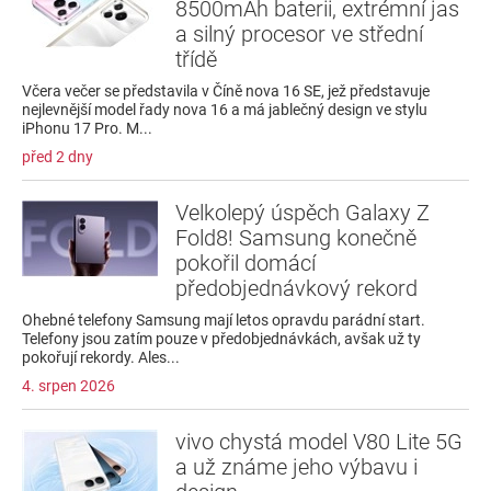
8500mAh baterii, extrémní jas
a silný procesor ve střední
třídě
Včera večer se představila v Číně nova 16 SE, jež představuje
nejlevnější model řady nova 16 a má jablečný design ve stylu
iPhonu 17 Pro. M...
před 2 dny
Velkolepý úspěch Galaxy Z
Fold8! Samsung konečně
pokořil domácí
předobjednávkový rekord
Ohebné telefony Samsung mají letos opravdu parádní start.
Telefony jsou zatím pouze v předobjednávkách, avšak už ty
pokořují rekordy. Ales...
4. srpen 2026
vivo chystá model V80 Lite 5G
a už známe jeho výbavu i