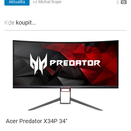
Aktualita
od
Michal Šrajer
5
Kde
koupit...
Acer Predator X34P 34"