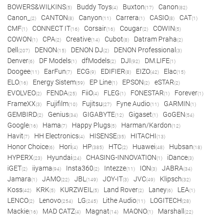
BOWERS&WILKINS
Buddy Toys
Buxton
Canon
(5)
(4)
(17)
(82)
Canon_
CANTON
Canyon
Carrera
CASIO
CAT
(2)
(8)
(11)
(1)
(8)
(1)
CMF
CONNECT IT
Corsair
Cougar
COWIN
(1)
(16)
(16)
(2)
(5)
COWON
CPA
Creative
Cubot
Datram Praha
(1)
(2)
(14)
(8)
(2)
Dell
DENON
DENON DJ
DENON Professional
(207)
(15)
(2)
(3)
Denver
DF Models
dfModels
DJI
DM.LIFE
(6)
(1)
(2)
(92)
(1)
Doogee
EarFun
ECG
EDIFIER
EIZO
Elac
(11)
(7)
(9)
(8)
(42)
(15)
ELO
Energy Sistem
EP Line
EPSON
eSTAR
(16)
(59)
(1)
(2)
(2)
EVOLVEO
FENDA
FiiO
FLEG
FONESTAR
Forever
(2)
(25)
(4)
(1)
(1)
(1)
FrameXX
Fujifilm
Fujitsu
Fyne Audio
GARMIN
(3)
(10)
(27)
(11)
(1)
GEMBIRD
Genius
GIGABYTE
Gigaset
GoGEN
(2)
(34)
(12)
(1)
(54)
Google
Hama
Happy Plugs
Harman/Kardon
(16)
(7)
(5)
(12)
Havit
HH Electronics
HISENSE
HITACHI
(7)
(4)
(35)
(13)
Honor Choice
Hori
HP
HTC
Huawei
Hubsan
(6)
(4)
(385)
(2)
(48)
(18)
HYPERX
Hyundai
CHASING-INNOVATION
iDance
(23)
(24)
(1)
(3)
iGET
iiyama
Insta360
Intezze
ION
JABRA
(2)
(94)
(2)
(11)
(3)
(34)
Jamara
JAMO
JBL
JOY-IT
JVC
Klipsch
(1)
(22)
(149)
(3)
(49)
(32)
Koss
KRK
KURZWEIL
Land Rover
Laney
LEA
(42)
(5)
(5)
(2)
(6)
(1)
LENCO
Lenovo
LG
Lithe Audio
LOGITECH
(2)
(254)
(245)
(11)
(28)
Mackie
MAD CATZ
Magnat
MAONO
Marshall
(16)
(4)
(14)
(1)
(22)