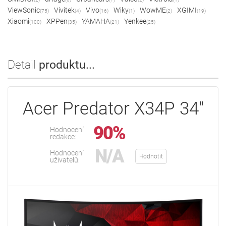
ViewSonic
Vivitek
Vivo
Wiky
WowME
XGIMI
(75)
(4)
(16)
(1)
(2)
(19)
Xiaomi
XPPen
YAMAHA
Yenkee
(100)
(35)
(21)
(25)
Detail
produktu...
Acer Predator X34P 34"
90%
Hodnocení
redakce:
N/A
Hodnocení
Hodnotit
uživatelů: