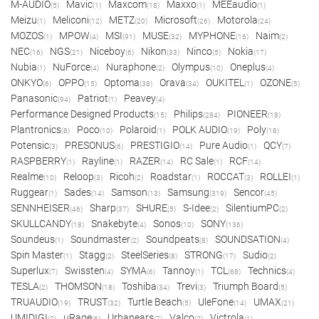
M-AUDIO
Mavic
Maxcom
Maxxo
MEEaudio
(5)
(1)
(18)
(1)
(1)
Meizu
Meliconi
METZ
Microsoft
Motorola
(1)
(12)
(20)
(26)
(24)
MOZOS
MPOW
MSI
MUSE
MYPHONE
Naim
(1)
(4)
(91)
(32)
(16)
(2)
NEC
NGS
Niceboy
Nikon
Ninco
Nokia
(16)
(21)
(6)
(33)
(5)
(17)
Nubia
NuForce
Nuraphone
Olympus
Oneplus
(1)
(4)
(2)
(10)
(4)
ONKYO
OPPO
Optoma
Orava
OUKITEL
OZONE
(6)
(15)
(38)
(34)
(1)
(5)
Panasonic
Patriot
Peavey
(94)
(1)
(4)
Performance Designed Products
Philips
PIONEER
(15)
(284)
(18)
Plantronics
Poco
Polaroid
POLK AUDIO
Poly
(8)
(10)
(1)
(19)
(18)
Potensic
PRESONUS
PRESTIGIO
Pure Audio
QCY
(3)
(6)
(14)
(1)
(7)
RASPBERRY
Rayline
RAZER
RC Sale
RCF
(1)
(1)
(14)
(1)
(14)
Realme
Reloop
Ricoh
Roadstar
ROCCAT
ROLLEI
(10)
(3)
(2)
(1)
(3)
(1)
Ruggear
Sades
Samson
Samsung
Sencor
(1)
(14)
(13)
(319)
(45)
SENNHEISER
Sharp
SHURE
S-Idee
SilentiumPC
(46)
(37)
(5)
(2)
(2)
SKULLCANDY
Snakebyte
Sonos
SONY
(18)
(4)
(10)
(136)
Soundeus
Soundmaster
Soundpeats
SOUNDSATION
(1)
(2)
(8)
(4)
Spin Master
Stagg
SteelSeries
STRONG
Sudio
(1)
(2)
(8)
(17)
(2)
Superlux
Swissten
SYMA
Tannoy
TCL
Technics
(7)
(4)
(6)
(1)
(68)
(4)
TESLA
THOMSON
Toshiba
Trevi
Triumph Board
(2)
(18)
(34)
(3)
(5)
TRUAUDIO
TRUST
Turtle Beach
UleFone
UMAX
(19)
(32)
(5)
(14)
(21)
UMIDIGI
uRage
Urbanears
Valco
Victrola
(2)
(6)
(7)
(2)
(1)