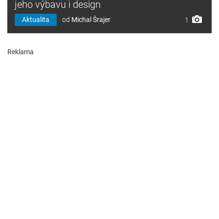
jeho výbavu i design
Aktualita
od
Michal Šrajer
1
Reklama