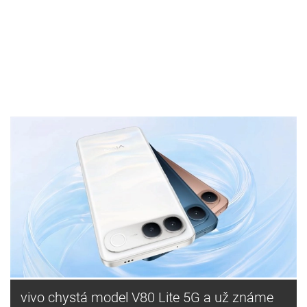
vivo chystá model V80 Lite 5G a už známe