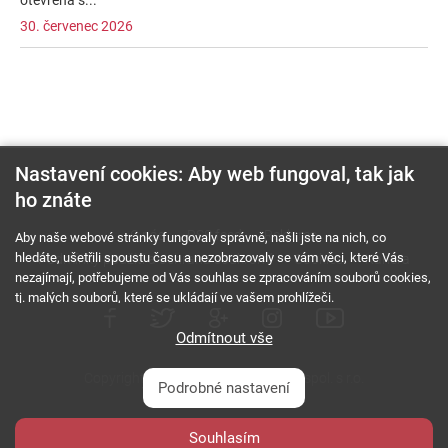
otevřená s...
30. červenec 2026
Nastavení cookies: Aby web fungoval, tak jak
ho znáte
O nás
RSS feed
Reklama
Aby naše webové stránky fungovaly správně, našli jste na nich, co
hledáte, ušetřili spoustu času a nezobrazovaly se vám věci, které Vás
Podmínky použití a ochrana soukromí
Cookies
Kariéra
nezajímají, potřebujeme od Vás souhlas se zpracováním souborů cookies,
tj. malých souborů, které se ukládají ve vašem prohlížeči.
Odmítnout vše
Copyright © 2000 - 2026 NetComp, spol. s r.o.
Podrobné nastavení
Všechna práva vyhrazena.
webDesign By:
Souhlasím
PESL.NAME