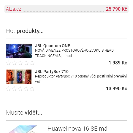
Alza.cz
25 790 Kč
Hot
produkty...
JBL Quantum ONE
NOVÁ DIMENZE PROSTOROVÉHO ZVUKU S HEAD
TRACKINGEM S pohod
1 989 Kč
JBL PartyBox 710
Reproduktor PartyBox 710 odolný vůči postříkání přemění
vaši
13 990 Kč
Musíte
vidět...
Huawei nova 16 SE má