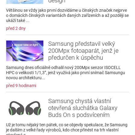
design
Většinou se vždy jako první dozvídáme u čínských značek nejprve
o domácích čínských variantách daných zařízeních a až později se
ukáží také ...
před 2 dny
Samsung představil velký
200Mpx fotoaparát, jenž je
předurčen k úspěchu
Samsung dnes oficiálně odhalil nový 200Mpx senzor ISOCELL
HPC o velikosti 1/1,3”, jenž využívá jako první snímač Samsungu
novou architekturu...
před 9 hodinami
Samsung chystá vlastní
otevřená sluchátka Galaxy
Buds On s podsvícením
Už je tomu nějaký ten pátek, co se objevily spekulace, že Samsung
je dalším z velké řady výrobců, kdo chce přinést na trh vlastní