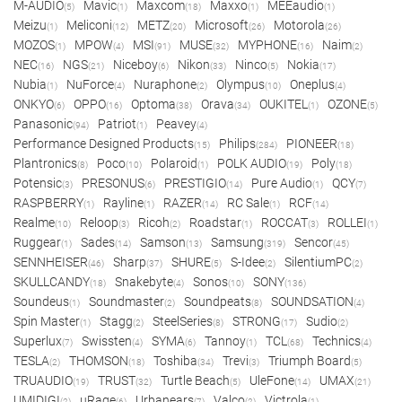
M-AUDIO
Mavic
Maxcom
Maxxo
MEEaudio
(5)
(1)
(18)
(1)
(1)
Meizu
Meliconi
METZ
Microsoft
Motorola
(1)
(12)
(20)
(26)
(26)
MOZOS
MPOW
MSI
MUSE
MYPHONE
Naim
(1)
(4)
(91)
(32)
(16)
(2)
NEC
NGS
Niceboy
Nikon
Ninco
Nokia
(16)
(21)
(6)
(33)
(5)
(17)
Nubia
NuForce
Nuraphone
Olympus
Oneplus
(1)
(4)
(2)
(10)
(4)
ONKYO
OPPO
Optoma
Orava
OUKITEL
OZONE
(6)
(16)
(38)
(34)
(1)
(5)
Panasonic
Patriot
Peavey
(94)
(1)
(4)
Performance Designed Products
Philips
PIONEER
(15)
(284)
(18)
Plantronics
Poco
Polaroid
POLK AUDIO
Poly
(8)
(10)
(1)
(19)
(18)
Potensic
PRESONUS
PRESTIGIO
Pure Audio
QCY
(3)
(6)
(14)
(1)
(7)
RASPBERRY
Rayline
RAZER
RC Sale
RCF
(1)
(1)
(14)
(1)
(14)
Realme
Reloop
Ricoh
Roadstar
ROCCAT
ROLLEI
(10)
(3)
(2)
(1)
(3)
(1)
Ruggear
Sades
Samson
Samsung
Sencor
(1)
(14)
(13)
(319)
(45)
SENNHEISER
Sharp
SHURE
S-Idee
SilentiumPC
(46)
(37)
(5)
(2)
(2)
SKULLCANDY
Snakebyte
Sonos
SONY
(18)
(4)
(10)
(136)
Soundeus
Soundmaster
Soundpeats
SOUNDSATION
(1)
(2)
(8)
(4)
Spin Master
Stagg
SteelSeries
STRONG
Sudio
(1)
(2)
(8)
(17)
(2)
Superlux
Swissten
SYMA
Tannoy
TCL
Technics
(7)
(4)
(6)
(1)
(68)
(4)
TESLA
THOMSON
Toshiba
Trevi
Triumph Board
(2)
(18)
(34)
(3)
(5)
TRUAUDIO
TRUST
Turtle Beach
UleFone
UMAX
(19)
(32)
(5)
(14)
(21)
UMIDIGI
uRage
Urbanears
Valco
Victrola
(2)
(6)
(7)
(2)
(1)