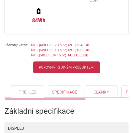
DDR4
84Wh
Všechny verze:
NH.Q4WEC.007 15.6";32GB;2048GB
NH.Q6WEC.001 15.6";32GB;1000GB
NH.Q6XEC.004 15.6";16GB;1000GB
POROVNAT S JINÝM PRODUKTEM
PŘEHLED
SPECIFIKACE
ČLÁNKY
FO
Základní specifikace
DISPLEJ