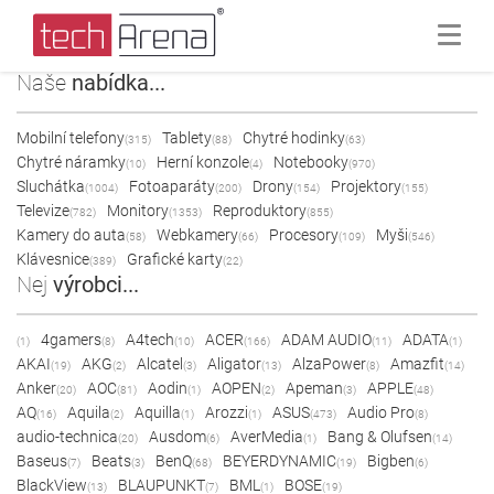
Naše
nabídka...
Mobilní telefony
Tablety
Chytré hodinky
(315)
(88)
(63)
Chytré náramky
Herní konzole
Notebooky
(10)
(4)
(970)
Sluchátka
Fotoaparáty
Drony
Projektory
(1004)
(200)
(154)
(155)
Televize
Monitory
Reproduktory
(782)
(1353)
(855)
Kamery do auta
Webkamery
Procesory
Myši
(58)
(66)
(109)
(546)
Klávesnice
Grafické karty
(389)
(22)
Nej
výrobci...
4gamers
A4tech
ACER
ADAM AUDIO
ADATA
(1)
(8)
(10)
(166)
(11)
(1)
AKAI
AKG
Alcatel
Aligator
AlzaPower
Amazfit
(19)
(2)
(3)
(13)
(8)
(14)
Anker
AOC
Aodin
AOPEN
Apeman
APPLE
(20)
(81)
(1)
(2)
(3)
(48)
AQ
Aquila
Aquilla
Arozzi
ASUS
Audio Pro
(16)
(2)
(1)
(1)
(473)
(8)
audio-technica
Ausdom
AverMedia
Bang & Olufsen
(20)
(6)
(1)
(14)
Baseus
Beats
BenQ
BEYERDYNAMIC
Bigben
(7)
(3)
(68)
(19)
(6)
BlackView
BLAUPUNKT
BML
BOSE
(13)
(7)
(1)
(19)