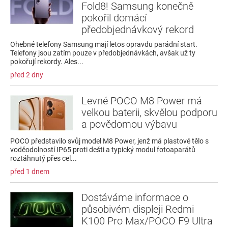
Fold8! Samsung konečně
pokořil domácí
předobjednávkový rekord
Ohebné telefony Samsung mají letos opravdu parádní start.
Telefony jsou zatím pouze v předobjednávkách, avšak už ty
pokořují rekordy. Ales...
před 2 dny
Levné POCO M8 Power má
velkou baterii, skvělou podporu
a povědomou výbavu
POCO představilo svůj model M8 Power, jenž má plastové tělo s
voděodolností IP65 proti dešti a typický modul fotoaparátů
roztáhnutý přes cel...
před 1 dnem
Dostáváme informace o
působivém displeji Redmi
K100 Pro Max/POCO F9 Ultra