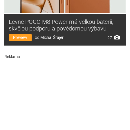
Levné POCO M8 Power má velkou baterii,
skvělou podporu a povědomou výbavu
Preview
od
Michal Šrajer
27
Reklama