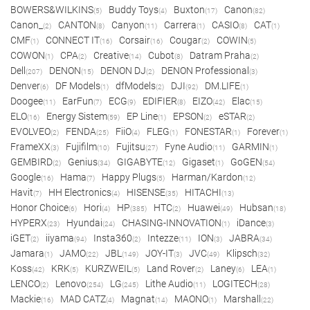
BOWERS&WILKINS
Buddy Toys
Buxton
Canon
(5)
(4)
(17)
(82)
Canon_
CANTON
Canyon
Carrera
CASIO
CAT
(2)
(8)
(11)
(1)
(8)
(1)
CMF
CONNECT IT
Corsair
Cougar
COWIN
(1)
(16)
(16)
(2)
(5)
COWON
CPA
Creative
Cubot
Datram Praha
(1)
(2)
(14)
(8)
(2)
Dell
DENON
DENON DJ
DENON Professional
(207)
(15)
(2)
(3)
Denver
DF Models
dfModels
DJI
DM.LIFE
(6)
(1)
(2)
(92)
(1)
Doogee
EarFun
ECG
EDIFIER
EIZO
Elac
(11)
(7)
(9)
(8)
(42)
(15)
ELO
Energy Sistem
EP Line
EPSON
eSTAR
(16)
(59)
(1)
(2)
(2)
EVOLVEO
FENDA
FiiO
FLEG
FONESTAR
Forever
(2)
(25)
(4)
(1)
(1)
(1)
FrameXX
Fujifilm
Fujitsu
Fyne Audio
GARMIN
(3)
(10)
(27)
(11)
(1)
GEMBIRD
Genius
GIGABYTE
Gigaset
GoGEN
(2)
(34)
(12)
(1)
(54)
Google
Hama
Happy Plugs
Harman/Kardon
(16)
(7)
(5)
(12)
Havit
HH Electronics
HISENSE
HITACHI
(7)
(4)
(35)
(13)
Honor Choice
Hori
HP
HTC
Huawei
Hubsan
(6)
(4)
(385)
(2)
(49)
(18)
HYPERX
Hyundai
CHASING-INNOVATION
iDance
(23)
(24)
(1)
(3)
iGET
iiyama
Insta360
Intezze
ION
JABRA
(2)
(94)
(2)
(11)
(3)
(34)
Jamara
JAMO
JBL
JOY-IT
JVC
Klipsch
(1)
(22)
(149)
(3)
(49)
(32)
Koss
KRK
KURZWEIL
Land Rover
Laney
LEA
(42)
(5)
(5)
(2)
(6)
(1)
LENCO
Lenovo
LG
Lithe Audio
LOGITECH
(2)
(254)
(245)
(11)
(28)
Mackie
MAD CATZ
Magnat
MAONO
Marshall
(16)
(4)
(14)
(1)
(22)