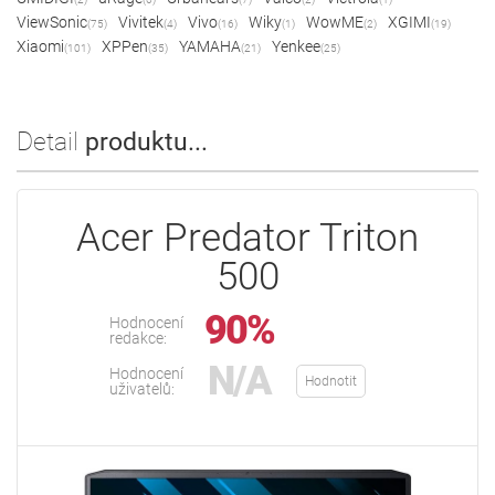
ViewSonic
Vivitek
Vivo
Wiky
WowME
XGIMI
(75)
(4)
(16)
(1)
(2)
(19)
Xiaomi
XPPen
YAMAHA
Yenkee
(101)
(35)
(21)
(25)
Detail
produktu...
Acer Predator Triton
500
90%
Hodnocení
redakce:
N/A
Hodnocení
Hodnotit
uživatelů: