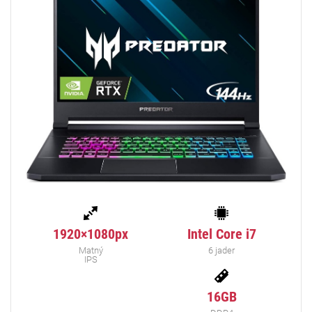
1920×1080px
Intel Core i7
Matný
6 jader
IPS
16GB