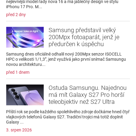
nejlevnější model řady nova 16 a má jablečný design ve stylu
iPhonu 17 Pro. M...
před 2 dny
Samsung představil velký
200Mpx fotoaparát, jenž je
předurčen k úspěchu
Samsung dnes oficiálně odhalil nový 200Mpx senzor ISOCELL
HPC o velikosti 1/1,3”, jenž využívá jako první snímač Samsungu
novou architekturu...
před 1 dnem
Ostuda Samsungu. Najednou
má mít Galaxy S27 Pro horší
teleobjektiv než S27 Ultra
Příští rok se podle každého spolehlivého zdroje dočkáme hned čtyř
vlajkových telefonů Galaxy S27. Tradiční trojici má totiž doplnit
Galaxy ...
3. srpen 2026