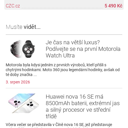
CZC.cz
5 490 Kč
Musíte
vidět...
Je čas na větší luxus?
Podívejte se na první Motorola
Watch Ultra
Motorola byla kdysi jedním z prvních výrobců, kteří přišli s
chytrými hodinkami. Moto 360 jsou legendární hodinky, avšak od
té doby značka ...
3. srpen 2026
Huawei nova 16 SE má
8500mAh baterii, extrémní jas
a silný procesor ve střední
třídě
Včera večer se představila v Číně nova 16 SE, jež představuje