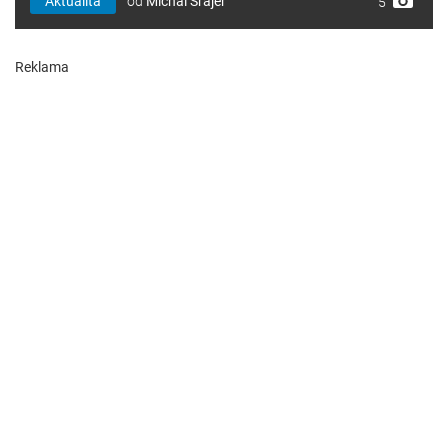
Aktualita
od
Michal Šrajer
5
Reklama