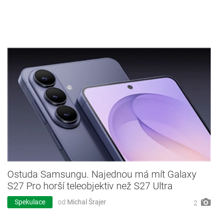
Ostuda Samsungu. Najednou má mít Galaxy
S27 Pro horší teleobjektiv než S27 Ultra
Spekulace
od
Michal Šrajer
2