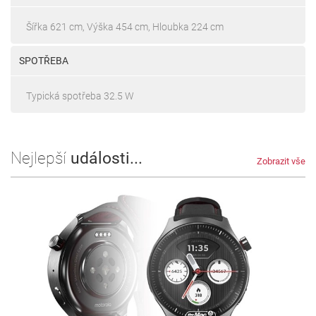
Šířka 621 cm, Výška 454 cm, Hloubka 224 cm
SPOTŘEBA
Typická spotřeba 32.5 W
Nejlepší
události...
Zobrazit vše