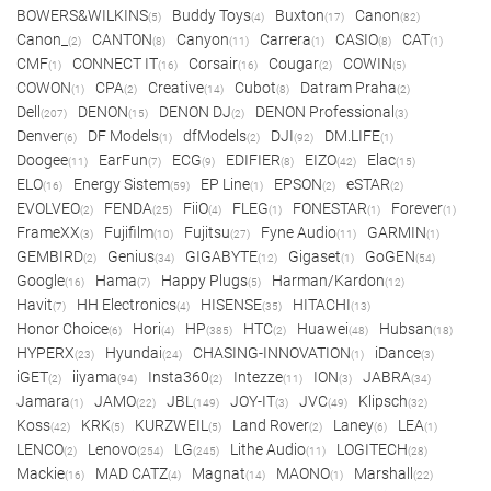
BOWERS&WILKINS
Buddy Toys
Buxton
Canon
(5)
(4)
(17)
(82)
Canon_
CANTON
Canyon
Carrera
CASIO
CAT
(2)
(8)
(11)
(1)
(8)
(1)
CMF
CONNECT IT
Corsair
Cougar
COWIN
(1)
(16)
(16)
(2)
(5)
COWON
CPA
Creative
Cubot
Datram Praha
(1)
(2)
(14)
(8)
(2)
Dell
DENON
DENON DJ
DENON Professional
(207)
(15)
(2)
(3)
Denver
DF Models
dfModels
DJI
DM.LIFE
(6)
(1)
(2)
(92)
(1)
Doogee
EarFun
ECG
EDIFIER
EIZO
Elac
(11)
(7)
(9)
(8)
(42)
(15)
ELO
Energy Sistem
EP Line
EPSON
eSTAR
(16)
(59)
(1)
(2)
(2)
EVOLVEO
FENDA
FiiO
FLEG
FONESTAR
Forever
(2)
(25)
(4)
(1)
(1)
(1)
FrameXX
Fujifilm
Fujitsu
Fyne Audio
GARMIN
(3)
(10)
(27)
(11)
(1)
GEMBIRD
Genius
GIGABYTE
Gigaset
GoGEN
(2)
(34)
(12)
(1)
(54)
Google
Hama
Happy Plugs
Harman/Kardon
(16)
(7)
(5)
(12)
Havit
HH Electronics
HISENSE
HITACHI
(7)
(4)
(35)
(13)
Honor Choice
Hori
HP
HTC
Huawei
Hubsan
(6)
(4)
(385)
(2)
(48)
(18)
HYPERX
Hyundai
CHASING-INNOVATION
iDance
(23)
(24)
(1)
(3)
iGET
iiyama
Insta360
Intezze
ION
JABRA
(2)
(94)
(2)
(11)
(3)
(34)
Jamara
JAMO
JBL
JOY-IT
JVC
Klipsch
(1)
(22)
(149)
(3)
(49)
(32)
Koss
KRK
KURZWEIL
Land Rover
Laney
LEA
(42)
(5)
(5)
(2)
(6)
(1)
LENCO
Lenovo
LG
Lithe Audio
LOGITECH
(2)
(254)
(245)
(11)
(28)
Mackie
MAD CATZ
Magnat
MAONO
Marshall
(16)
(4)
(14)
(1)
(22)