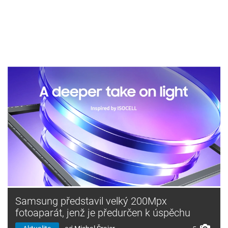
Samsung představil velký 200Mpx
fotoaparát, jenž je předurčen k úspěchu