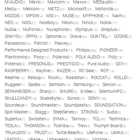
M-AUDIO
Mavic
Maxcom
Maxxo
MEEaudio
(5)
(1)
(18)
(1)
(1)
Meizu
Meliconi
METZ
Microsoft
Motorola
(1)
(12)
(20)
(26)
(24)
MOZOS
MPOW
MSI
MUSE
MYPHONE
Naim
(1)
(4)
(91)
(32)
(16)
(2)
NEC
NGS
Niceboy
Nikon
Ninco
Nokia
(16)
(21)
(6)
(33)
(5)
(17)
Nubia
NuForce
Nuraphone
Olympus
Oneplus
(1)
(4)
(2)
(10)
(4)
ONKYO
OPPO
Optoma
Orava
OUKITEL
OZONE
(6)
(15)
(38)
(34)
(1)
(5)
Panasonic
Patriot
Peavey
(94)
(1)
(4)
Performance Designed Products
Philips
PIONEER
(15)
(284)
(18)
Plantronics
Poco
Polaroid
POLK AUDIO
Poly
(8)
(10)
(1)
(19)
(18)
Potensic
PRESONUS
PRESTIGIO
Pure Audio
QCY
(3)
(6)
(14)
(1)
(7)
RASPBERRY
Rayline
RAZER
RC Sale
RCF
(1)
(1)
(14)
(1)
(14)
Realme
Reloop
Ricoh
Roadstar
ROCCAT
ROLLEI
(10)
(3)
(2)
(1)
(3)
(1)
Ruggear
Sades
Samson
Samsung
Sencor
(1)
(14)
(13)
(319)
(45)
SENNHEISER
Sharp
SHURE
S-Idee
SilentiumPC
(46)
(37)
(5)
(2)
(2)
SKULLCANDY
Snakebyte
Sonos
SONY
(18)
(4)
(10)
(136)
Soundeus
Soundmaster
Soundpeats
SOUNDSATION
(1)
(2)
(8)
(4)
Spin Master
Stagg
SteelSeries
STRONG
Sudio
(1)
(2)
(8)
(17)
(2)
Superlux
Swissten
SYMA
Tannoy
TCL
Technics
(7)
(4)
(6)
(1)
(68)
(4)
TESLA
THOMSON
Toshiba
Trevi
Triumph Board
(2)
(18)
(34)
(3)
(5)
TRUAUDIO
TRUST
Turtle Beach
UleFone
UMAX
(19)
(32)
(5)
(14)
(21)
UMIDIGI
uRage
Urbanears
Valco
Victrola
(2)
(6)
(7)
(2)
(1)