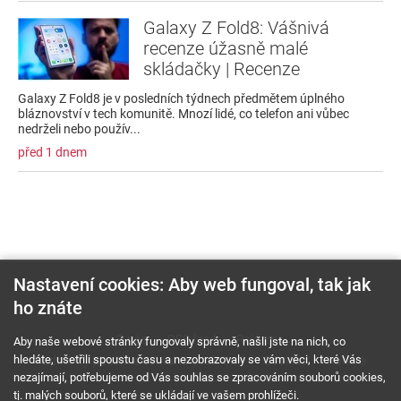
Galaxy Z Fold8: Vášnivá
recenze úžasně malé
skládačky | Recenze
Galaxy Z Fold8 je v posledních týdnech předmětem úplného
bláznovství v tech komunitě. Mnozí lidé, co telefon ani vůbec
nedrželi nebo použív...
před 1 dnem
Nastavení cookies: Aby web fungoval, tak jak
ho znáte
O nás
RSS feed
Reklama
Aby naše webové stránky fungovaly správně, našli jste na nich, co
hledáte, ušetřili spoustu času a nezobrazovaly se vám věci, které Vás
Podmínky použití a ochrana soukromí
Cookies
Kariéra
nezajímají, potřebujeme od Vás souhlas se zpracováním souborů cookies,
tj. malých souborů, které se ukládají ve vašem prohlížeči.