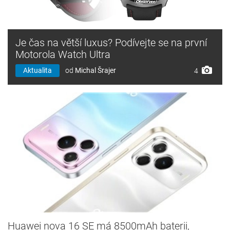
Je čas na větší luxus? Podívejte se na první
Motorola Watch Ultra
Aktualita
od
Michal Šrajer
4
Huawei nova 16 SE má 8500mAh baterii,