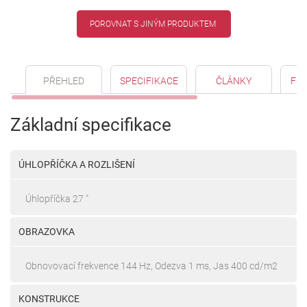
POROVNAT S JINÝM PRODUKTEM
PŘEHLED
SPECIFIKACE
ČLÁNKY
FO
Základní specifikace
ÚHLOPŘÍČKA A ROZLIŠENÍ
Úhlopříčka 27 "
OBRAZOVKA
Obnovovací frekvence 144 Hz, Odezva 1 ms, Jas 400 cd/m2
KONSTRUKCE