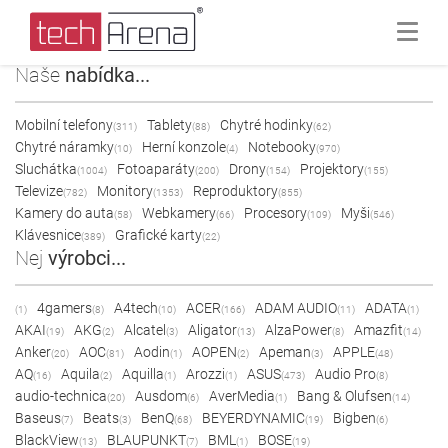
Naše
nabídka...
Mobilní telefony
Tablety
Chytré hodinky
(311)
(88)
(62)
Chytré náramky
Herní konzole
Notebooky
(10)
(4)
(970)
Sluchátka
Fotoaparáty
Drony
Projektory
(1004)
(200)
(154)
(155)
Televize
Monitory
Reproduktory
(782)
(1353)
(855)
Kamery do auta
Webkamery
Procesory
Myši
(58)
(66)
(109)
(546)
Klávesnice
Grafické karty
(389)
(22)
Nej
výrobci...
4gamers
A4tech
ACER
ADAM AUDIO
ADATA
(1)
(8)
(10)
(166)
(11)
(1)
AKAI
AKG
Alcatel
Aligator
AlzaPower
Amazfit
(19)
(2)
(3)
(13)
(8)
(14)
Anker
AOC
Aodin
AOPEN
Apeman
APPLE
(20)
(81)
(1)
(2)
(3)
(48)
AQ
Aquila
Aquilla
Arozzi
ASUS
Audio Pro
(16)
(2)
(1)
(1)
(473)
(8)
audio-technica
Ausdom
AverMedia
Bang & Olufsen
(20)
(6)
(1)
(14)
Baseus
Beats
BenQ
BEYERDYNAMIC
Bigben
(7)
(3)
(68)
(19)
(6)
BlackView
BLAUPUNKT
BML
BOSE
(13)
(7)
(1)
(19)