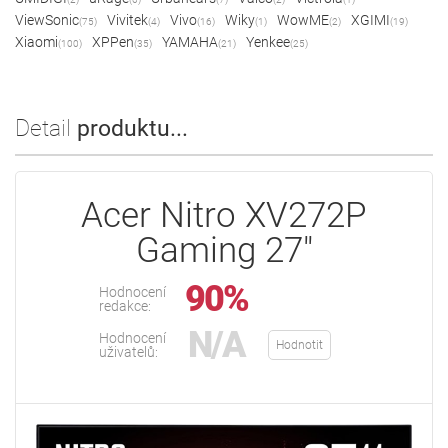
ViewSonic
Vivitek
Vivo
Wiky
WowME
XGIMI
(75)
(4)
(16)
(1)
(2)
(19)
Xiaomi
XPPen
YAMAHA
Yenkee
(100)
(35)
(21)
(25)
Detail
produktu...
Acer Nitro XV272P
Gaming 27"
90%
Hodnocení
redakce:
N/A
Hodnocení
Hodnotit
uživatelů: