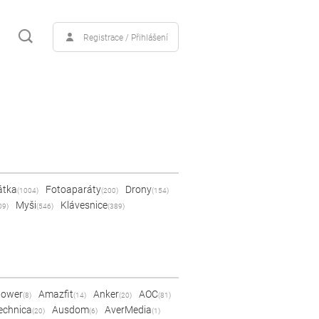
Registrace / Přihlášení
átka
Fotoaparáty
Drony
(1004)
(200)
(154)
Myši
Klávesnice
09)
(546)
(389)
Power
Amazfit
Anker
AOC
(8)
(14)
(20)
(81)
echnica
Ausdom
AverMedia
(20)
(6)
(1)