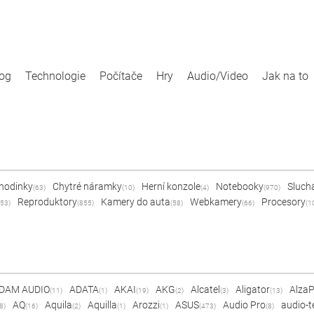
log
Technologie
Počítače
Hry
Audio/Video
Jak na to
 hodinky
Chytré náramky
Herní konzole
Notebooky
Sluch
(63)
(10)
(4)
(970)
Reproduktory
Kamery do auta
Webkamery
Procesory
53)
(855)
(58)
(66)
(1
DAM AUDIO
ADATA
AKAI
AKG
Alcatel
Aligator
Alza
(11)
(1)
(19)
(2)
(3)
(13)
AQ
Aquila
Aquilla
Arozzi
ASUS
Audio Pro
audio-t
8)
(16)
(2)
(1)
(1)
(473)
(8)