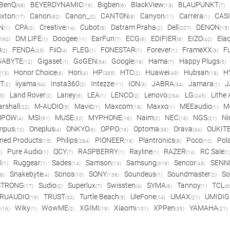
BenQ
BEYERDYNAMIC
Bigben
BlackView
BLAUPUNKT
(68)
(19)
(6)
(13)
(7)
xton
Canon
Canon_
CANTON
Canyon
Carrera
CAS
(17)
(82)
(2)
(8)
(11)
(1)
N
CPA
Creative
Cubot
Datram Praha
Dell
DENON
(1)
(2)
(14)
(8)
(2)
(207)
(15)
I
DM.LIFE
Doogee
EarFun
ECG
EDIFIER
EIZO
Ela
(92)
(1)
(11)
(7)
(9)
(8)
(42)
O
FENDA
FiiO
FLEG
FONESTAR
Forever
FrameXX
Fu
(2)
(25)
(4)
(1)
(1)
(1)
(3)
GABYTE
Gigaset
GoGEN
Google
Hama
Happy Plugs
(12)
(1)
(54)
(16)
(7)
(5)
Honor Choice
Hori
HP
HTC
Huawei
Hubsan
H
(13)
(6)
(4)
(385)
(2)
(49)
(18)
ET
iiyama
Insta360
Intezze
ION
JABRA
Jamara
J
(2)
(94)
(2)
(11)
(3)
(34)
(1)
Land Rover
Laney
LEA
LENCO
Lenovo
LG
Lithe
(5)
(2)
(6)
(1)
(2)
(254)
(245)
rshall
M-AUDIO
Mavic
Maxcom
Maxxo
MEEaudio
M
(22)
(5)
(1)
(18)
(1)
(1)
MPOW
MSI
MUSE
MYPHONE
Naim
NEC
NGS
Ni
(4)
(91)
(32)
(16)
(2)
(16)
(21)
mpus
Oneplus
ONKYO
OPPO
Optoma
Orava
OUKIT
(10)
(4)
(6)
(16)
(38)
(34)
ned Products
Philips
PIONEER
Plantronics
Poco
Pol
(15)
(284)
(18)
(8)
(10)
Pure Audio
QCY
RASPBERRY
Rayline
RAZER
RC Sale
)
(1)
(7)
(1)
(1)
(14)
(1
I
Ruggear
Sades
Samson
Samsung
Sencor
SENN
(1)
(1)
(14)
(13)
(319)
(45)
Snakebyte
Sonos
SONY
Soundeus
Soundmaster
So
8)
(4)
(10)
(136)
(1)
(2)
STRONG
Sudio
Superlux
Swissten
SYMA
Tannoy
TCL
(17)
(2)
(7)
(4)
(6)
(1)
(6
RUAUDIO
TRUST
Turtle Beach
UleFone
UMAX
UMIDIG
(19)
(32)
(5)
(14)
(21)
o
Wiky
WowME
XGIMI
Xiaomi
XPPen
YAMAHA
(16)
(1)
(2)
(19)
(101)
(35)
(21)