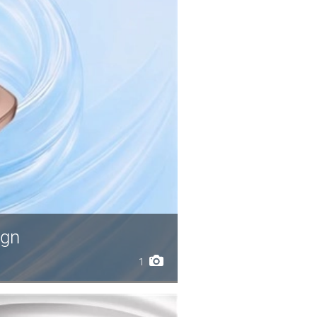
ign
1