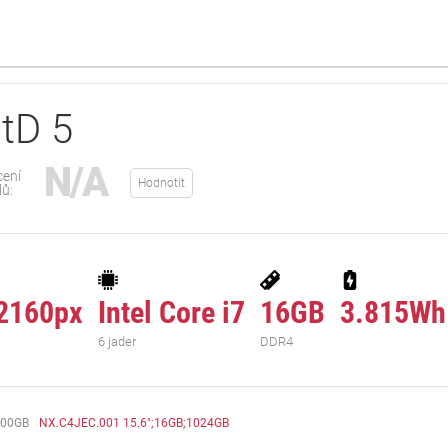
tD 5
N/A
ení
Hodnotit
lů:
2160px
Intel Core i7
16GB
3.815Wh
6 jader
DDR4
000GB
NX.C4JEC.001 15.6";16GB;1024GB