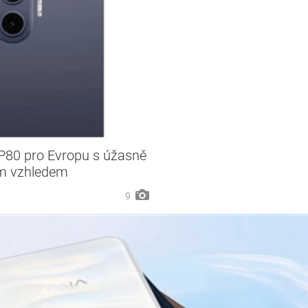
 P80 pro Evropu s úžasně
ým vzhledem
9