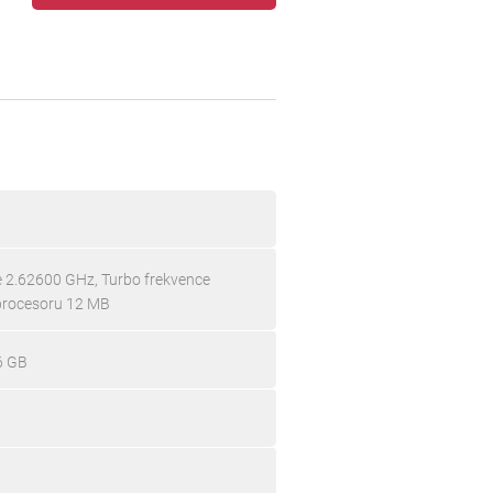
ce 2.62600 GHz, Turbo frekvence
procesoru 12 MB
6 GB