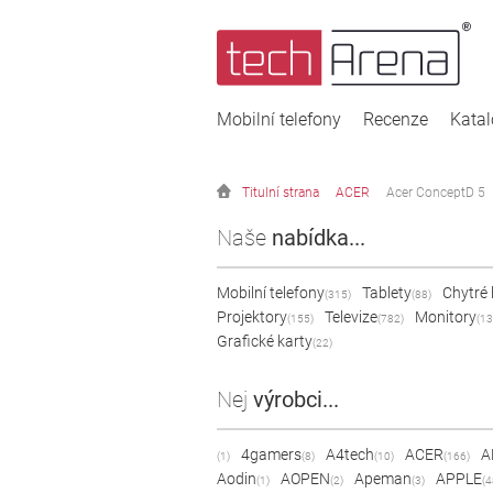
Mobilní telefony
Recenze
Kata
Titulní strana
ACER
Acer ConceptD 5
Naše
nabídka...
Mobilní telefony
Tablety
Chytré
(315)
(88)
Projektory
Televize
Monitory
(155)
(782)
(13
Grafické karty
(22)
Nej
výrobci...
4gamers
A4tech
ACER
A
(1)
(8)
(10)
(166)
Aodin
AOPEN
Apeman
APPLE
(1)
(2)
(3)
(4