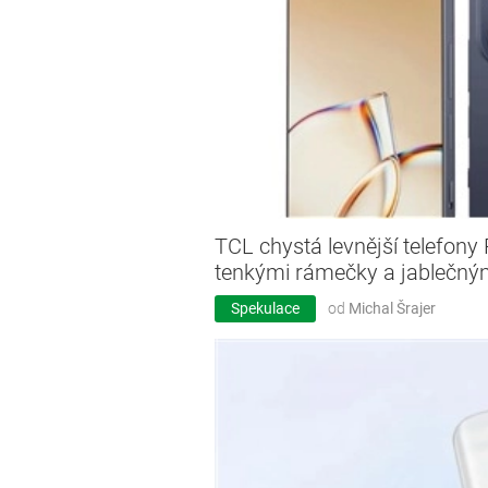
TCL chystá levnější telefony
tenkými rámečky a jablečn
Spekulace
od
Michal Šrajer