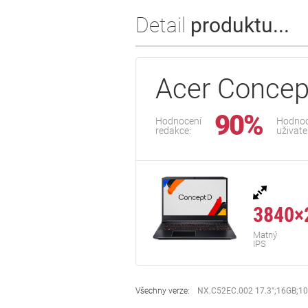
Detail
produktu...
Acer Concep
90%
Hodnocení
Hodnoc
redakce:
uživate
3840×
Matný
IPS
Všechny verze:
NX.C52EC.002 17.3";16GB;1