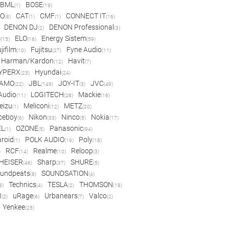
BML
BOSE
(1)
(19)
IO
CAT
CMF
CONNECT IT
(8)
(1)
(1)
(16)
DENON DJ
DENON Professional
(2)
(3)
c
ELO
Energy Sistem
(15)
(16)
(59)
jifilm
Fujitsu
Fyne Audio
(10)
(27)
(11)
Harman/Kardon
Havit
(12)
(7)
YPERX
Hyundai
(23)
(24)
AMO
JBL
JOY-IT
JVC
(22)
(149)
(3)
(49)
 Audio
LOGITECH
Mackie
(11)
(28)
(16)
eizu
Meliconi
METZ
(1)
(12)
(20)
ceboy
Nikon
Ninco
Nokia
(6)
(33)
(5)
(17)
EL
OZONE
Panasonic
(1)
(5)
(94)
aroid
POLK AUDIO
Poly
(1)
(19)
(18)
RCF
Realme
Reloop
)
(14)
(10)
(3)
HEISER
Sharp
SHURE
(46)
(37)
(5)
undpeats
SOUNDSATION
(8)
(4)
Technics
TESLA
THOMSON
8)
(4)
(2)
(18)
I
uRage
Urbanears
Valco
(2)
(6)
(7)
(2)
Yenkee
(25)