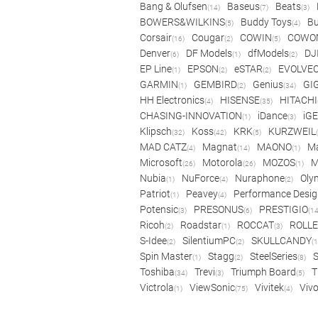
Bang & Olufsen
Baseus
Beats
(14)
(7)
(3)
BOWERS&WILKINS
Buddy Toys
Bu
(5)
(4)
Corsair
Cougar
COWIN
COWO
(16)
(2)
(5)
Denver
DF Models
dfModels
DJ
(6)
(1)
(2)
EP Line
EPSON
eSTAR
EVOLVE
(1)
(2)
(2)
GARMIN
GEMBIRD
Genius
GI
(1)
(2)
(34)
HH Electronics
HISENSE
HITACHI
(4)
(35)
CHASING-INNOVATION
iDance
iG
(1)
(3)
Klipsch
Koss
KRK
KURZWEIL
(32)
(42)
(5)
MAD CATZ
Magnat
MAONO
Ma
(4)
(14)
(1)
Microsoft
Motorola
MOZOS
(26)
(26)
(1)
Nubia
NuForce
Nuraphone
Oly
(1)
(4)
(2)
Patriot
Peavey
Performance Desig
(1)
(4)
Potensic
PRESONUS
PRESTIGIO
(3)
(6)
(14
Ricoh
Roadstar
ROCCAT
ROLLE
(2)
(1)
(3)
S-Idee
SilentiumPC
SKULLCANDY
(2)
(2)
(1
Spin Master
Stagg
SteelSeries
(1)
(2)
(8)
Toshiba
Trevi
Triumph Board
T
(34)
(3)
(5)
Victrola
ViewSonic
Vivitek
Viv
(1)
(75)
(4)