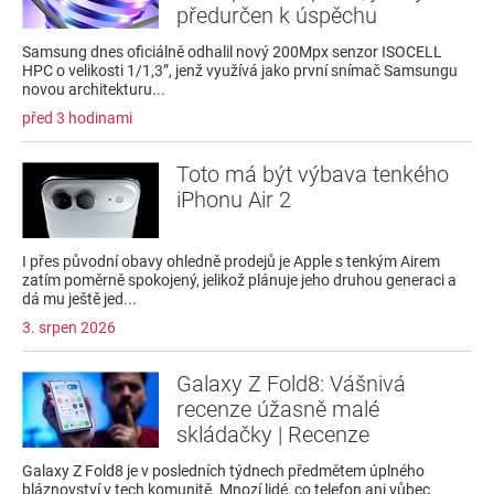
předurčen k úspěchu
Samsung dnes oficiálně odhalil nový 200Mpx senzor ISOCELL
HPC o velikosti 1/1,3”, jenž využívá jako první snímač Samsungu
novou architekturu...
před 3 hodinami
Toto má být výbava tenkého
iPhonu Air 2
I přes původní obavy ohledně prodejů je Apple s tenkým Airem
zatím poměrně spokojený, jelikož plánuje jeho druhou generaci a
dá mu ještě jed...
3. srpen 2026
Galaxy Z Fold8: Vášnivá
recenze úžasně malé
skládačky | Recenze
Galaxy Z Fold8 je v posledních týdnech předmětem úplného
bláznovství v tech komunitě. Mnozí lidé, co telefon ani vůbec