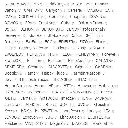
BOWERS&WILKINS
Buddy Toys
Buxton
Canon
(5)
(4)
(17)
(82)
Canon_
CANTON
Canyon
Carrera
CASIO
CAT
(2)
(8)
(11)
(1)
(8)
(1)
CMF
CONNECT IT
Corsair
Cougar
COWIN
(1)
(16)
(16)
(2)
(5)
COWON
CPA
Creative
Cubot
Datram Praha
(1)
(2)
(14)
(8)
(2)
Dell
DENON
DENON DJ
DENON Professional
(207)
(15)
(2)
(3)
Denver
DF Models
dfModels
DJI
DM.LIFE
(6)
(1)
(2)
(92)
(1)
Doogee
EarFun
ECG
EDIFIER
EIZO
Elac
(11)
(7)
(9)
(8)
(42)
(15)
ELO
Energy Sistem
EP Line
EPSON
eSTAR
(16)
(59)
(1)
(2)
(2)
EVOLVEO
FENDA
FiiO
FLEG
FONESTAR
Forever
(2)
(25)
(4)
(1)
(1)
(1)
FrameXX
Fujifilm
Fujitsu
Fyne Audio
GARMIN
(3)
(10)
(27)
(11)
(1)
GEMBIRD
Genius
GIGABYTE
Gigaset
GoGEN
(2)
(34)
(12)
(1)
(54)
Google
Hama
Happy Plugs
Harman/Kardon
(16)
(7)
(5)
(12)
Havit
HH Electronics
HISENSE
HITACHI
(7)
(4)
(35)
(13)
Honor Choice
Hori
HP
HTC
Huawei
Hubsan
(6)
(4)
(385)
(2)
(48)
(18)
HYPERX
Hyundai
CHASING-INNOVATION
iDance
(23)
(24)
(1)
(3)
iGET
iiyama
Insta360
Intezze
ION
JABRA
(2)
(94)
(2)
(11)
(3)
(34)
Jamara
JAMO
JBL
JOY-IT
JVC
Klipsch
(1)
(22)
(149)
(3)
(49)
(32)
Koss
KRK
KURZWEIL
Land Rover
Laney
LEA
(42)
(5)
(5)
(2)
(6)
(1)
LENCO
Lenovo
LG
Lithe Audio
LOGITECH
(2)
(254)
(245)
(11)
(28)
Mackie
MAD CATZ
Magnat
MAONO
Marshall
(16)
(4)
(14)
(1)
(22)