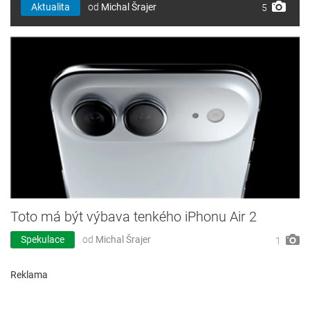
Aktualita
od
Michal Šrajer
5
Toto má být výbava tenkého iPhonu Air 2
Spekulace
od
Michal Šrajer
1
Reklama