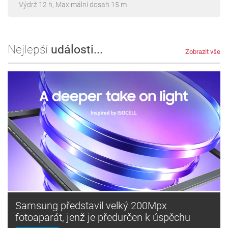
Výdrž 12 h, Maximální dosah 15 m
Nejlepší
události...
Zobrazit vše
Samsung představil velký 200Mpx
fotoaparát, jenž je předurčen k úspěchu