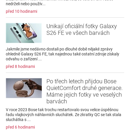
nedrželi nebo použív...
před 10 hodinami
Unikají oficiální fotky Galaxy
S26 FE ve všech barvách
Jakmile jsme nedávno dostali po dlouhé době nějaké zprávy
ohledně Galaxy S26 FE, tak najednou také ostatní zdroje získaly
odvahu o zařízení ...
před 8 hodinami
Po třech letech přijdou Bose
QuietComfort druhé generace.
Máme jejich fotky ve veselých
barvách
V roce 2023 Bose tak trochu restartovalo svou velice úspěšnou
řadu vlajkových náhlavních sluchátek. Ze zkratky QC se tak stala
sluchátka s ...
před 6 hodinami