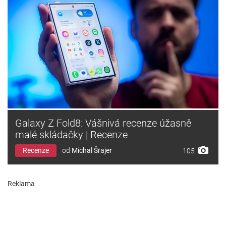
Galaxy Z Fold8: Vášnivá recenze úžasně
malé skládačky | Recenze
Recenze
od
Michal Šrajer
105
Reklama