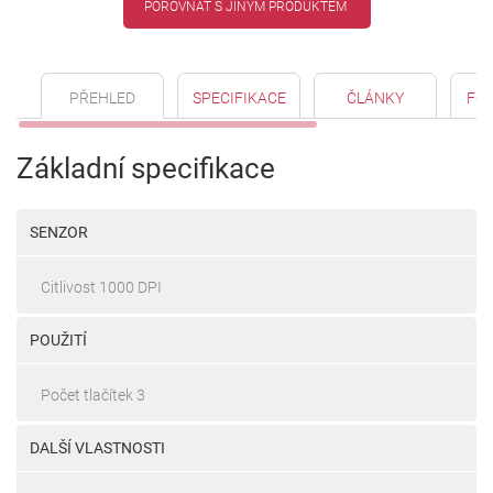
POROVNAT S JINÝM PRODUKTEM
PŘEHLED
SPECIFIKACE
ČLÁNKY
FO
Základní specifikace
SENZOR
Citlivost 1000 DPI
POUŽITÍ
Počet tlačítek 3
DALŠÍ VLASTNOSTI