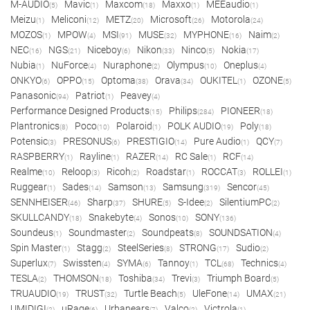
M-AUDIO
Mavic
Maxcom
Maxxo
MEEaudio
(5)
(1)
(18)
(1)
(1)
Meizu
Meliconi
METZ
Microsoft
Motorola
(1)
(12)
(20)
(26)
(24)
MOZOS
MPOW
MSI
MUSE
MYPHONE
Naim
(1)
(4)
(91)
(32)
(16)
(2)
NEC
NGS
Niceboy
Nikon
Ninco
Nokia
(16)
(21)
(6)
(33)
(5)
(17)
Nubia
NuForce
Nuraphone
Olympus
Oneplus
(1)
(4)
(2)
(10)
(4)
ONKYO
OPPO
Optoma
Orava
OUKITEL
OZONE
(6)
(15)
(38)
(34)
(1)
(5)
Panasonic
Patriot
Peavey
(94)
(1)
(4)
Performance Designed Products
Philips
PIONEER
(15)
(284)
(18)
Plantronics
Poco
Polaroid
POLK AUDIO
Poly
(8)
(10)
(1)
(19)
(18)
Potensic
PRESONUS
PRESTIGIO
Pure Audio
QCY
(3)
(6)
(14)
(1)
(7)
RASPBERRY
Rayline
RAZER
RC Sale
RCF
(1)
(1)
(14)
(1)
(14)
Realme
Reloop
Ricoh
Roadstar
ROCCAT
ROLLEI
(10)
(3)
(2)
(1)
(3)
(1)
Ruggear
Sades
Samson
Samsung
Sencor
(1)
(14)
(13)
(319)
(45)
SENNHEISER
Sharp
SHURE
S-Idee
SilentiumPC
(46)
(37)
(5)
(2)
(2)
SKULLCANDY
Snakebyte
Sonos
SONY
(18)
(4)
(10)
(136)
Soundeus
Soundmaster
Soundpeats
SOUNDSATION
(1)
(2)
(8)
(4)
Spin Master
Stagg
SteelSeries
STRONG
Sudio
(1)
(2)
(8)
(17)
(2)
Superlux
Swissten
SYMA
Tannoy
TCL
Technics
(7)
(4)
(6)
(1)
(68)
(4)
TESLA
THOMSON
Toshiba
Trevi
Triumph Board
(2)
(18)
(34)
(3)
(5)
TRUAUDIO
TRUST
Turtle Beach
UleFone
UMAX
(19)
(32)
(5)
(14)
(21)
UMIDIGI
uRage
Urbanears
Valco
Victrola
(2)
(6)
(7)
(2)
(1)