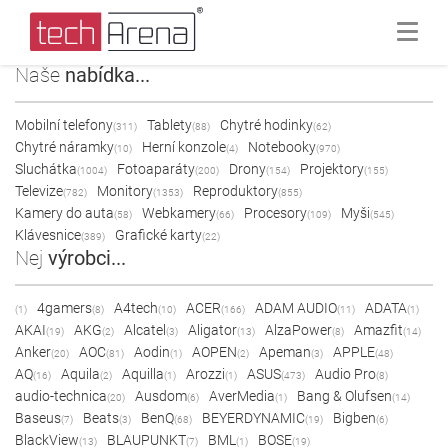
Naše
nabídka...
Mobilní telefony
Tablety
Chytré hodinky
(311)
(88)
(62)
Chytré náramky
Herní konzole
Notebooky
(10)
(4)
(970)
Sluchátka
Fotoaparáty
Drony
Projektory
(1004)
(200)
(154)
(155)
Televize
Monitory
Reproduktory
(782)
(1353)
(855)
Kamery do auta
Webkamery
Procesory
Myši
(58)
(66)
(109)
(545)
Klávesnice
Grafické karty
(389)
(22)
Nej
výrobci...
4gamers
A4tech
ACER
ADAM AUDIO
ADATA
(1)
(8)
(10)
(166)
(11)
(1)
AKAI
AKG
Alcatel
Aligator
AlzaPower
Amazfit
(19)
(2)
(3)
(13)
(8)
(14)
Anker
AOC
Aodin
AOPEN
Apeman
APPLE
(20)
(81)
(1)
(2)
(3)
(48)
AQ
Aquila
Aquilla
Arozzi
ASUS
Audio Pro
(16)
(2)
(1)
(1)
(473)
(8)
audio-technica
Ausdom
AverMedia
Bang & Olufsen
(20)
(6)
(1)
(14)
Baseus
Beats
BenQ
BEYERDYNAMIC
Bigben
(7)
(3)
(68)
(19)
(6)
BlackView
BLAUPUNKT
BML
BOSE
(13)
(7)
(1)
(19)