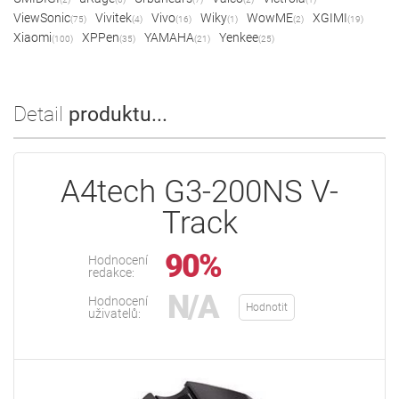
ViewSonic
Vivitek
Vivo
Wiky
WowME
XGIMI
(75)
(4)
(16)
(1)
(2)
(19)
Xiaomi
XPPen
YAMAHA
Yenkee
(100)
(35)
(21)
(25)
Detail
produktu...
A4tech G3-200NS V-
Track
90%
Hodnocení
redakce:
N/A
Hodnocení
Hodnotit
uživatelů: