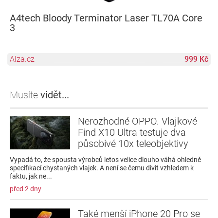
A4tech Bloody Terminator Laser TL70A Core
3
Alza.cz
999 Kč
Musíte
vidět...
Nerozhodné OPPO. Vlajkové
Find X10 Ultra testuje dva
působivé 10x teleobjektivy
Vypadá to, že spousta výrobců letos velice dlouho váhá ohledně
specifikací chystaných vlajek. A není se čemu divit vzhledem k
faktu, jak ne...
před 2 dny
Také menší iPhone 20 Pro se