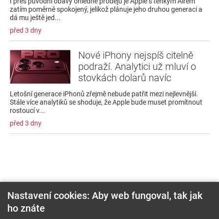
I přes původní obavy ohledně prodejů je Apple s tenkým Airem
zatím poměrně spokojený, jelikož plánuje jeho druhou generaci a
dá mu ještě jed...
před 3 dny
Nové iPhony nejspíš citelně
podraží. Analytici už mluví o
stovkách dolarů navíc
Letošní generace iPhonů zřejmě nebude patřit mezi nejlevnější.
Stále více analytiků se shoduje, že Apple bude muset promítnout
rostoucí v...
před 3 dny
Nastavení cookies: Aby web fungoval, tak jak
ho znáte