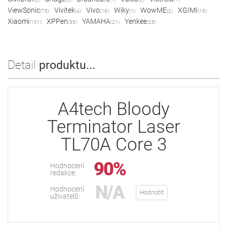
ViewSonic
Vivitek
Vivo
Wiky
WowME
XGIMI
(75)
(4)
(16)
(1)
(2)
(19)
Xiaomi
XPPen
YAMAHA
Yenkee
(101)
(35)
(21)
(25)
Detail
produktu...
A4tech Bloody
Terminator Laser
TL70A Core 3
90%
Hodnocení
redakce:
N/A
Hodnocení
Hodnotit
uživatelů: