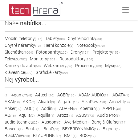
Naše
nabídka...
Mobilní telefony
Tablety
Chytré hodinky
(315)
(88)
(63)
Chytré náramky
Herní konzole
Notebooky
(10)
(4)
(970)
Sluchátka
Fotoaparáty
Drony
Projektory
(1004)
(200)
(154)
(155)
Televize
Monitory
Reproduktory
(782)
(1353)
(854)
Kamery do auta
Webkamery
Procesory
Myši
(58)
(66)
(109)
(546)
Klávesnice
Grafické karty
(389)
(22)
Nej
výrobci...
4gamers
A4tech
ACER
ADAM AUDIO
ADATA
(1)
(8)
(10)
(166)
(11)
(1)
AKAI
AKG
Alcatel
Aligator
AlzaPower
Amazfit
(19)
(2)
(3)
(13)
(8)
(14)
Anker
AOC
Aodin
AOPEN
Apeman
APPLE
(20)
(81)
(1)
(2)
(3)
(48)
AQ
Aquila
Aquilla
Arozzi
ASUS
Audio Pro
(16)
(2)
(1)
(1)
(473)
(8)
audio-technica
Ausdom
AverMedia
Bang & Olufsen
(20)
(6)
(1)
(14)
Baseus
Beats
BenQ
BEYERDYNAMIC
Bigben
(7)
(3)
(68)
(19)
(6)
BlackView
BLAUPUNKT
BML
BOSE
(13)
(7)
(1)
(19)