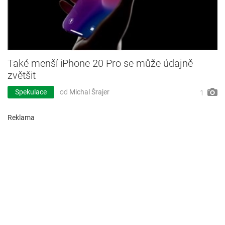
Také menší iPhone 20 Pro se může údajně
zvětšit
Spekulace
od
Michal Šrajer
1
Reklama