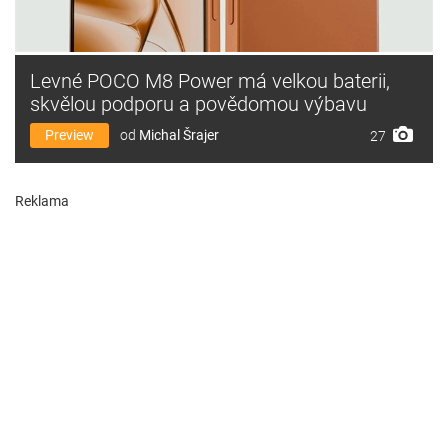
Levné POCO M8 Power má velkou baterii,
skvělou podporu a povědomou výbavu
Preview
od
Michal Šrajer
27
Reklama