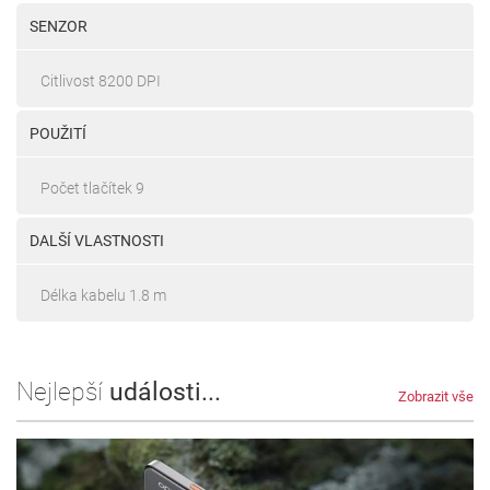
SENZOR
Citlivost 8200 DPI
POUŽITÍ
Počet tlačítek 9
DALŠÍ VLASTNOSTI
Délka kabelu 1.8 m
Nejlepší
události...
Zobrazit vše