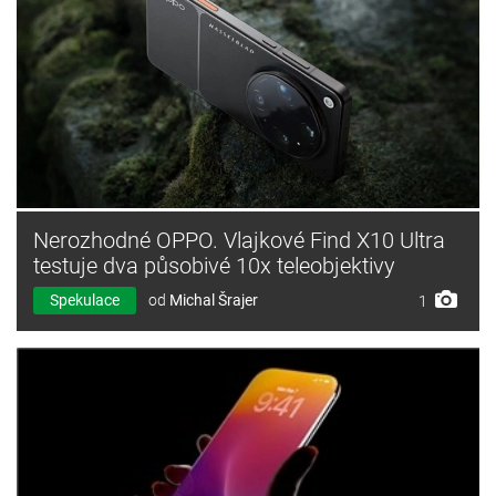
Nerozhodné OPPO. Vlajkové Find X10 Ultra
testuje dva působivé 10x teleobjektivy
Spekulace
od
Michal Šrajer
1