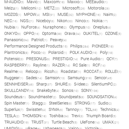
M-AUDIO
Mavic
Maxcom
Maxxo
MEEaudio
(5)
(1)
(18)
(1)
(1)
Meizu
Meliconi
METZ
Microsoft
Motorola
(1)
(12)
(20)
(26)
(26)
MOZOS
MPOW
MSI
MUSE
MYPHONE
Naim
(1)
(4)
(91)
(32)
(16)
(2)
NEC
NGS
Niceboy
Nikon
Ninco
Nokia
(16)
(21)
(6)
(33)
(5)
(17)
Nubia
NuForce
Nuraphone
Olympus
Oneplus
(1)
(4)
(2)
(10)
(4)
ONKYO
OPPO
Optoma
Orava
OUKITEL
OZONE
(6)
(16)
(38)
(34)
(1)
(5)
Panasonic
Patriot
Peavey
(94)
(1)
(4)
Performance Designed Products
Philips
PIONEER
(15)
(284)
(18)
Plantronics
Poco
Polaroid
POLK AUDIO
Poly
(8)
(10)
(1)
(19)
(18)
Potensic
PRESONUS
PRESTIGIO
Pure Audio
QCY
(3)
(6)
(14)
(1)
(7)
RASPBERRY
Rayline
RAZER
RC Sale
RCF
(1)
(1)
(14)
(1)
(14)
Realme
Reloop
Ricoh
Roadstar
ROCCAT
ROLLEI
(10)
(3)
(2)
(1)
(3)
(1)
Ruggear
Sades
Samson
Samsung
Sencor
(1)
(14)
(13)
(319)
(45)
SENNHEISER
Sharp
SHURE
S-Idee
SilentiumPC
(46)
(37)
(5)
(2)
(2)
SKULLCANDY
Snakebyte
Sonos
SONY
(18)
(4)
(10)
(136)
Soundeus
Soundmaster
Soundpeats
SOUNDSATION
(1)
(2)
(8)
(4)
Spin Master
Stagg
SteelSeries
STRONG
Sudio
(1)
(2)
(8)
(17)
(2)
Superlux
Swissten
SYMA
Tannoy
TCL
Technics
(7)
(4)
(6)
(1)
(68)
(4)
TESLA
THOMSON
Toshiba
Trevi
Triumph Board
(2)
(18)
(34)
(3)
(5)
TRUAUDIO
TRUST
Turtle Beach
UleFone
UMAX
(19)
(31)
(5)
(14)
(21)
UMIDIGI
uRage
Urbanears
Valco
Victrola
(2)
(6)
(7)
(2)
(1)