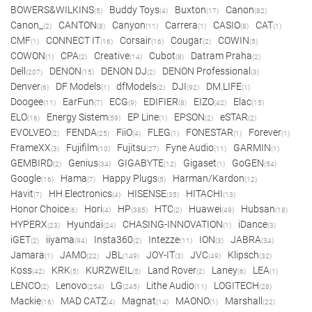
BOWERS&WILKINS
Buddy Toys
Buxton
Canon
(5)
(4)
(17)
(82)
Canon_
CANTON
Canyon
Carrera
CASIO
CAT
(2)
(8)
(11)
(1)
(8)
(1)
CMF
CONNECT IT
Corsair
Cougar
COWIN
(1)
(16)
(16)
(2)
(5)
COWON
CPA
Creative
Cubot
Datram Praha
(1)
(2)
(14)
(8)
(2)
Dell
DENON
DENON DJ
DENON Professional
(207)
(15)
(2)
(3)
Denver
DF Models
dfModels
DJI
DM.LIFE
(6)
(1)
(2)
(92)
(1)
Doogee
EarFun
ECG
EDIFIER
EIZO
Elac
(11)
(7)
(9)
(8)
(42)
(15)
ELO
Energy Sistem
EP Line
EPSON
eSTAR
(16)
(59)
(1)
(2)
(2)
EVOLVEO
FENDA
FiiO
FLEG
FONESTAR
Forever
(2)
(25)
(4)
(1)
(1)
(1)
FrameXX
Fujifilm
Fujitsu
Fyne Audio
GARMIN
(3)
(10)
(27)
(11)
(1)
GEMBIRD
Genius
GIGABYTE
Gigaset
GoGEN
(2)
(34)
(12)
(1)
(54)
Google
Hama
Happy Plugs
Harman/Kardon
(16)
(7)
(5)
(12)
Havit
HH Electronics
HISENSE
HITACHI
(7)
(4)
(35)
(13)
Honor Choice
Hori
HP
HTC
Huawei
Hubsan
(6)
(4)
(385)
(2)
(49)
(18)
HYPERX
Hyundai
CHASING-INNOVATION
iDance
(23)
(24)
(1)
(3)
iGET
iiyama
Insta360
Intezze
ION
JABRA
(2)
(94)
(2)
(11)
(3)
(34)
Jamara
JAMO
JBL
JOY-IT
JVC
Klipsch
(1)
(22)
(149)
(3)
(49)
(32)
Koss
KRK
KURZWEIL
Land Rover
Laney
LEA
(42)
(5)
(5)
(2)
(6)
(1)
LENCO
Lenovo
LG
Lithe Audio
LOGITECH
(2)
(254)
(245)
(11)
(28)
Mackie
MAD CATZ
Magnat
MAONO
Marshall
(16)
(4)
(14)
(1)
(22)