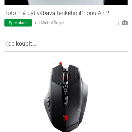
Toto má být výbava tenkého iPhonu Air 2
Spekulace
od
Michal Šrajer
1
Kde
koupit...