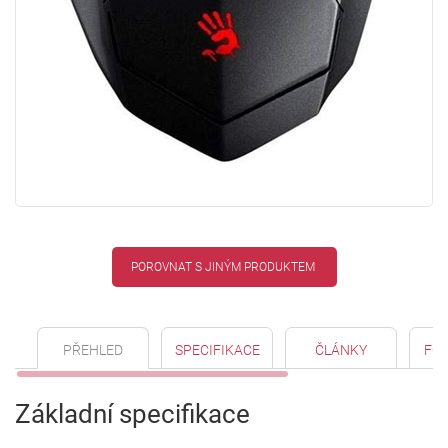
POROVNAT S JINÝM PRODUKTEM
PŘEHLED
SPECIFIKACE
ČLÁNKY
FO
Základní specifikace