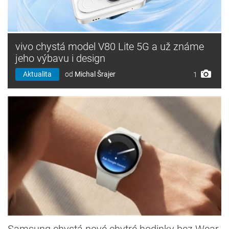
vivo chystá model V80 Lite 5G a už známe
jeho výbavu i design
Aktualita
od
Michal Šrajer
1
Samsung chystá nové chytré hodinky bez Wear