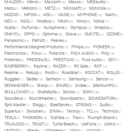
M-AUDIO
Mavic
Maxcom
Maxxo
MEEaudio
(5)
(1)
(18)
(1)
(1)
Meizu
Meliconi
METZ
Microsoft
Motorola
(1)
(12)
(20)
(26)
(26)
MOZOS
MPOW
MSI
MUSE
MYPHONE
Naim
(1)
(4)
(91)
(32)
(16)
(2)
NEC
NGS
Niceboy
Nikon
Ninco
Nokia
(16)
(21)
(6)
(33)
(5)
(17)
Nubia
NuForce
Nuraphone
Olympus
Oneplus
(1)
(4)
(2)
(10)
(4)
ONKYO
OPPO
Optoma
Orava
OUKITEL
OZONE
(6)
(16)
(38)
(34)
(1)
(5)
Panasonic
Patriot
Peavey
(94)
(1)
(4)
Performance Designed Products
Philips
PIONEER
(15)
(284)
(18)
Plantronics
Poco
Polaroid
POLK AUDIO
Poly
(8)
(10)
(1)
(19)
(18)
Potensic
PRESONUS
PRESTIGIO
Pure Audio
QCY
(3)
(6)
(14)
(1)
(7)
RASPBERRY
Rayline
RAZER
RC Sale
RCF
(1)
(1)
(14)
(1)
(14)
Realme
Reloop
Ricoh
Roadstar
ROCCAT
ROLLEI
(10)
(3)
(2)
(1)
(3)
(1)
Ruggear
Sades
Samson
Samsung
Sencor
(1)
(14)
(13)
(319)
(45)
SENNHEISER
Sharp
SHURE
S-Idee
SilentiumPC
(46)
(37)
(5)
(2)
(2)
SKULLCANDY
Snakebyte
Sonos
SONY
(18)
(4)
(10)
(136)
Soundeus
Soundmaster
Soundpeats
SOUNDSATION
(1)
(2)
(8)
(4)
Spin Master
Stagg
SteelSeries
STRONG
Sudio
(1)
(2)
(8)
(17)
(2)
Superlux
Swissten
SYMA
Tannoy
TCL
Technics
(7)
(4)
(6)
(1)
(68)
(4)
TESLA
THOMSON
Toshiba
Trevi
Triumph Board
(2)
(18)
(34)
(3)
(5)
TRUAUDIO
TRUST
Turtle Beach
UleFone
UMAX
(19)
(32)
(5)
(14)
(21)
UMIDIGI
uRage
Urbanears
Valco
Victrola
(2)
(6)
(7)
(2)
(1)