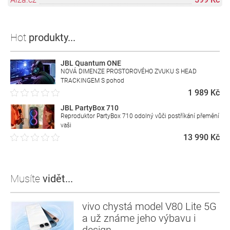
Hot
produkty...
JBL Quantum ONE
NOVÁ DIMENZE PROSTOROVÉHO ZVUKU S HEAD
TRACKINGEM S pohod
1 989 Kč
JBL PartyBox 710
Reproduktor PartyBox 710 odolný vůči postříkání přemění
vaši
13 990 Kč
Musíte
vidět...
vivo chystá model V80 Lite 5G
a už známe jeho výbavu i