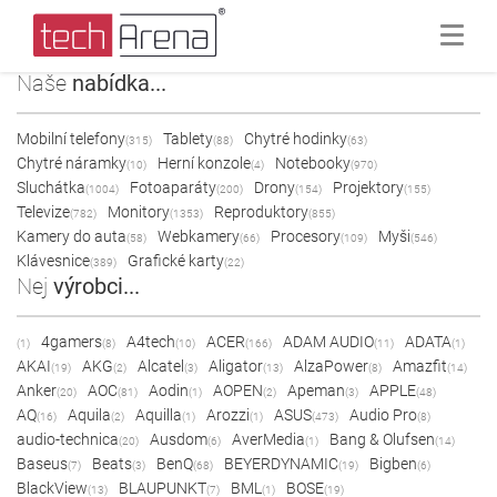
Naše
nabídka...
Mobilní telefony
Tablety
Chytré hodinky
(315)
(88)
(63)
Chytré náramky
Herní konzole
Notebooky
(10)
(4)
(970)
Sluchátka
Fotoaparáty
Drony
Projektory
(1004)
(200)
(154)
(155)
Televize
Monitory
Reproduktory
(782)
(1353)
(855)
Kamery do auta
Webkamery
Procesory
Myši
(58)
(66)
(109)
(546)
Klávesnice
Grafické karty
(389)
(22)
Nej
výrobci...
4gamers
A4tech
ACER
ADAM AUDIO
ADATA
(1)
(8)
(10)
(166)
(11)
(1)
AKAI
AKG
Alcatel
Aligator
AlzaPower
Amazfit
(19)
(2)
(3)
(13)
(8)
(14)
Anker
AOC
Aodin
AOPEN
Apeman
APPLE
(20)
(81)
(1)
(2)
(3)
(48)
AQ
Aquila
Aquilla
Arozzi
ASUS
Audio Pro
(16)
(2)
(1)
(1)
(473)
(8)
audio-technica
Ausdom
AverMedia
Bang & Olufsen
(20)
(6)
(1)
(14)
Baseus
Beats
BenQ
BEYERDYNAMIC
Bigben
(7)
(3)
(68)
(19)
(6)
BlackView
BLAUPUNKT
BML
BOSE
(13)
(7)
(1)
(19)