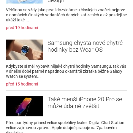
design
Většinou se vždy jako první dozvídáme u čínských značek nejprve
o domácích čínských variantách daných zařízeních a až později se
ukáží také ...
před 19 hodinami
Samsung chystá nové chytré
hodinky bez Wear OS
Kdybyste si měli vybavit nějaké chytré hodinky Samsungu, tak vás
v dnešní době patrně napadnou okamžitě zkrátka běžné Galaxy
Watch se systém...
před 15 hodinami
Také menší iPhone 20 Pro se
může údajně zvětšit
Před pár týdny přinesl velice spolehlivý leaker Digital Chat Station
velice zajímavou zprávu. Apple údajně pracuje na 7palcovém
displeji pr...