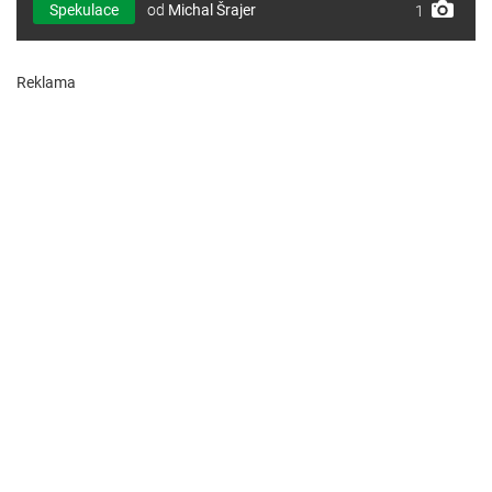
Spekulace
od
Michal Šrajer
1
Reklama