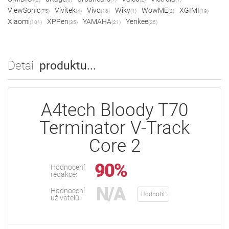
ViewSonic
Vivitek
Vivo
Wiky
WowME
XGIMI
(75)
(4)
(16)
(1)
(2)
(19)
Xiaomi
XPPen
YAMAHA
Yenkee
(101)
(35)
(21)
(25)
Detail
produktu...
A4tech Bloody T70
Terminator V-Track
Core 2
90%
Hodnocení
redakce:
N/A
Hodnocení
Hodnotit
uživatelů: