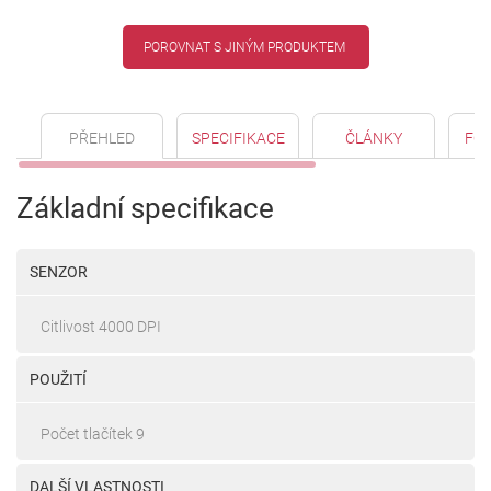
POROVNAT S JINÝM PRODUKTEM
PŘEHLED
SPECIFIKACE
ČLÁNKY
FO
Základní specifikace
SENZOR
Citlivost 4000 DPI
POUŽITÍ
Počet tlačítek 9
DALŠÍ VLASTNOSTI