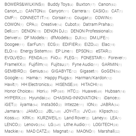
BOWERS&WILKINS
Buddy Toys
Buxton
Canon
(5)
(4)
(17)
(82)
Canon_
CANTON
Canyon
Carrera
CASIO
CAT
(2)
(8)
(11)
(1)
(8)
(1)
CMF
CONNECT IT
Corsair
Cougar
COWIN
(1)
(16)
(16)
(2)
(5)
COWON
CPA
Creative
Cubot
Datram Praha
(1)
(2)
(14)
(8)
(2)
Dell
DENON
DENON DJ
DENON Professional
(207)
(15)
(2)
(3)
Denver
DF Models
dfModels
DJI
DM.LIFE
(6)
(1)
(2)
(92)
(1)
Doogee
EarFun
ECG
EDIFIER
EIZO
Elac
(11)
(7)
(9)
(8)
(42)
(15)
ELO
Energy Sistem
EP Line
EPSON
eSTAR
(16)
(59)
(1)
(2)
(2)
EVOLVEO
FENDA
FiiO
FLEG
FONESTAR
Forever
(2)
(25)
(4)
(1)
(1)
(1)
FrameXX
Fujifilm
Fujitsu
Fyne Audio
GARMIN
(3)
(10)
(27)
(11)
(1)
GEMBIRD
Genius
GIGABYTE
Gigaset
GoGEN
(2)
(34)
(12)
(1)
(54)
Google
Hama
Happy Plugs
Harman/Kardon
(16)
(7)
(5)
(12)
Havit
HH Electronics
HISENSE
HITACHI
(7)
(4)
(35)
(13)
Honor Choice
Hori
HP
HTC
Huawei
Hubsan
(6)
(4)
(385)
(2)
(49)
(18)
HYPERX
Hyundai
CHASING-INNOVATION
iDance
(23)
(24)
(1)
(3)
iGET
iiyama
Insta360
Intezze
ION
JABRA
(2)
(94)
(2)
(11)
(3)
(34)
Jamara
JAMO
JBL
JOY-IT
JVC
Klipsch
(1)
(22)
(149)
(3)
(49)
(32)
Koss
KRK
KURZWEIL
Land Rover
Laney
LEA
(42)
(5)
(5)
(2)
(6)
(1)
LENCO
Lenovo
LG
Lithe Audio
LOGITECH
(2)
(254)
(245)
(11)
(28)
Mackie
MAD CATZ
Magnat
MAONO
Marshall
(16)
(4)
(14)
(1)
(22)